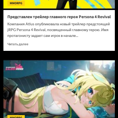
MMORPG
Представлен трейлер главного героя Persona 4 Revival
Компания Atlus опубликовала новый трейлер предстоящей
jRPG Persona 4 Revival, посвященный главному герою. Имя
протагонисту задает сам игрок в начале...
Прочитать
Читать далее
больше
о
Представлен
трейлер
главного
героя
Persona
4
Revival
MMORPG