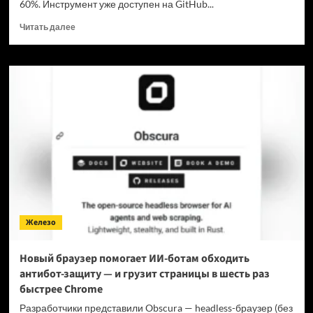
60%. Инструмент уже доступен на GitHub...
Прочитать
Читать далее
больше
о
Для
мощнейшей
нейронки
Claude
Fable
5
вышел
инструмент,
который
снижает
затраты
на
Железо
токены
в
7
Новый браузер помогает ИИ-ботам обходить
раз
антибот-защиту — и грузит страницы в шесть раз
быстрее Chrome
Разработчики представили Obscura — headless-браузер (без