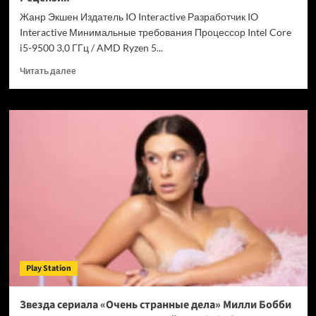
Chrome
Жанр Экшен Издатель IO Interactive Разработчик IO
Interactive Минимальные требования Процессор Intel Core
i5-9500 3,0 ГГц / AMD Ryzen 5...
Прочитать
Читать далее
больше
о
007
First
Light
—
успех
после
долгих
лет
подготовки.
Рецензия
Play Station
Звезда сериала «Очень странные дела» Милли Бобби