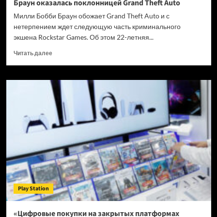
Браун оказалась поклонницей Grand Theft Auto
Милли Бобби Браун обожает Grand Theft Auto и с
нетерпением ждет следующую часть криминального
экшена Rockstar Games. Об этом 22-летняя...
Прочитать
Читать далее
больше
о
Звезда
сериала
«Очень
странные
дела»
Милли
Бобби
Браун
оказалась
поклонницей
Grand
Theft
Play Station
Auto
«Цифровые покупки на закрытых платформах