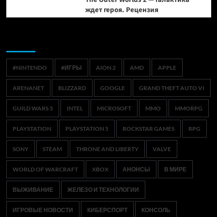
ждет героя. Рецензия
Метки
#NINTENDO
#ИГРЫ
AION 2
AMD
APPLE
ARENANET
BLIZZARD
GOOGLE
GRAND THEFT AUTO VI
GUILD WARS 3
INTEL
MICROSOFT
MMO
MMORPG
PLAYSTATION
PLAYSTATION 5
ROCKSTAR GAMES
RPG
SONY
STEAM
THRONE AND LIBERTY
VALVE
WORLD OF WARCRAFT
XBOX
АНОНСЫ
В МИРЕ
ВЫЖИВАНИЕ
ЖЕЛЕЗО И ТЕХНОЛОГИИ
ИГРОВЫЕ НОВОСТИ
КИБЕРСПОРТ
КОНСОЛЬ