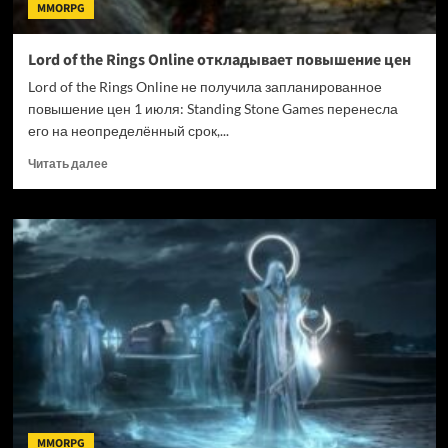
MMORPG
Lord of the Rings Online откладывает повышение цен
Lord of the Rings Online не получила запланированное
повышение цен 1 июля: Standing Stone Games перенесла
его на неопределённый срок,...
Прочитать
Читать далее
больше
о
Lord
of
the
Rings
Online
откладывает
повышение
цен
MMORPG