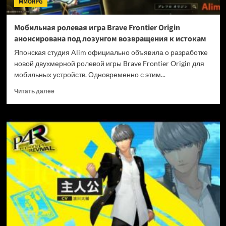
MMORPG
под
ударом
Мобильная ролевая игра Brave Frontier Origin
анонсирована под лозунгом возвращения к истокам
Японская студия Alim официально объявила о разработке
новой двухмерной ролевой игры Brave Frontier Origin для
мобильных устройств. Одновременно с этим...
Прочитать
Читать далее
больше
о
Мобильная
ролевая
игра
Brave
Frontier
Origin
анонсирована
под
лозунгом
возвращения
к
истокам