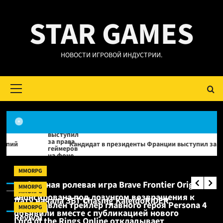
Перейти
STAR GAMES
к
содержимому
НОВОСТИ ИГРОВОЙ ИНДУСТРИИ.
Основное
меню
Кандидат в президенты Франции выступил за права геймеров на 
Новости
Продажи Cyberpunk 2077 превысили
Новости:
MMORPG
40 миллионов копий
Мобильная ролевая игра Brave Frontier Origin
MMORPG
MMORPG
анонсирована под лозунгом возвращения к
MMO RPG:
Дату начала ЗБТ Chasing KaleidoRIDER
Представлен трейлер главного героя Persona 4
MMORPG
истокам
объявили вместе с публикацией нового
Revival
Lord of the Rings Online откладывает