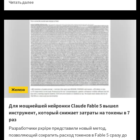
Прочитать
Читать далее
больше
о
OPPO
прекращает
поддержку
OxygenOS
и
Realme
UI
—
OnePlus
и
realme
полностью
Железо
переходят
на
ColorOS
Для мощнейшей нейронки Claude Fable 5 вышел
инструмент, который снижает затраты на токены в 7
раз
Разработчики pxpipe представили новый метод,
позволяющий сократить расход токенов в Fable 5 сразу до