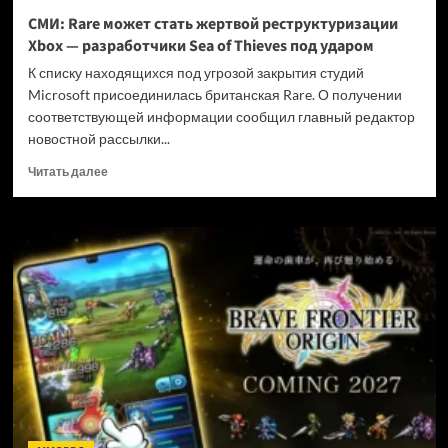
и
СМИ: Rare может стать жертвой реструктуризации
не
Xbox — разработчики Sea of Thieves под ударом
убивать
диски
К списку находящихся под угрозой закрытия студий
Microsoft присоединилась британская Rare. О получении
соответствующей информации сообщил главный редактор
новостной рассылки...
Прочитать
Читать далее
больше
о
СМИ:
Rare
может
стать
жертвой
реструктуризации
Xbox
—
разработчики
Sea
of
Thieves