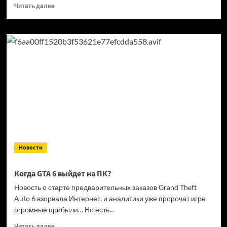
Прочитать
Читать далее
больше
о
Кандидат
в президенты
Франции
выступил
за права
геймеров
на фоне
дисковой
проблемы
GTA
6 и PlayStation
Новости
Когда GTA 6 выйдет на ПК?
Новость о старте предварительных заказов Grand Theft
Auto 6 взорвала Интернет, и аналитики уже пророчат игре
огромные прибыли… Но есть...
Прочитать
Читать далее