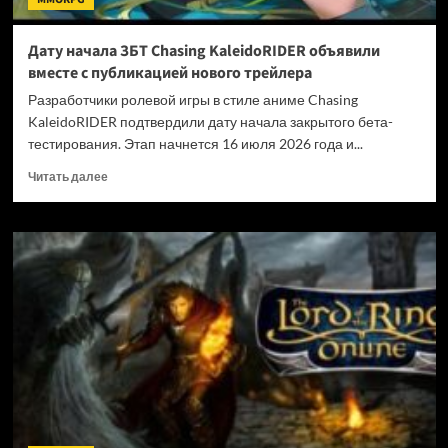
Дату начала ЗБТ Chasing KaleidoRIDER объявили
вместе с публикацией нового трейлера
Разработчики ролевой игры в стиле аниме Chasing
KaleidoRIDER подтвердили дату начала закрытого бета-
тестирования. Этап начнется 16 июля 2026 года и...
Прочитать
Читать далее
больше
о
Дату
начала
ЗБТ
Chasing
KaleidoRIDER
объявили
вместе
с
публикацией
нового
трейлера