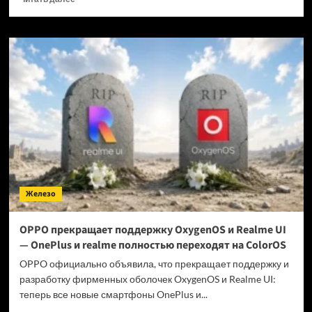
больше
о
Когда
GTA
6 выйдет
на ПК?
Железо
OPPO прекращает поддержку OxygenOS и Realme UI
— OnePlus и realme полностью переходят на ColorOS
OPPO официально объявила, что прекращает поддержку и
разработку фирменных оболочек OxygenOS и Realme UI:
теперь все новые смартфоны OnePlus и...