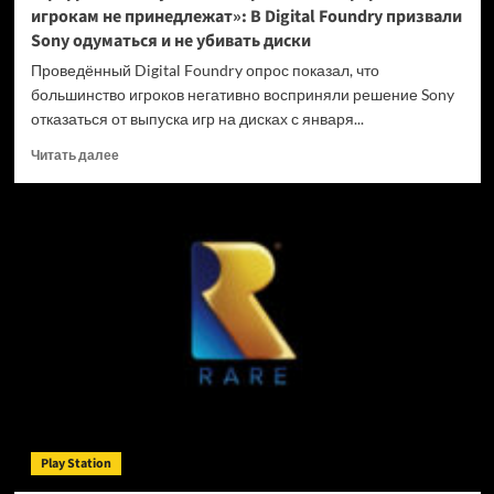
игрокам не принедлежат»: В Digital Foundry призвали
Sony одуматься и не убивать диски
Проведённый Digital Foundry опрос показал, что
большинство игроков негативно восприняли решение Sony
отказаться от выпуска игр на дисках с января...
Прочитать
Читать далее
больше
о
«Цифровые
покупки
на
закрытых
платформах
игрокам
не
принедлежат»:
В
Digital
Foundry
призвали
Play Station
Sony
одуматься