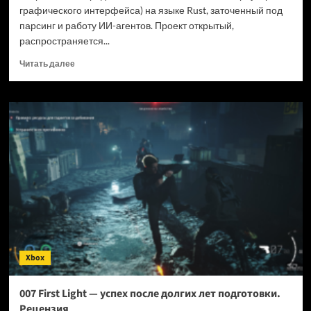
графического интерфейса) на языке Rust, заточенный под
парсинг и работу ИИ-агентов. Проект открытый,
распространяется...
Прочитать
Читать далее
больше
о
Новый
браузер
помогает
ИИ-
ботам
обходить
антибот-
защиту
—
и
грузит
страницы
Xbox
в
шесть
раз
007 First Light — успех после долгих лет подготовки.
быстрее
Рецензия