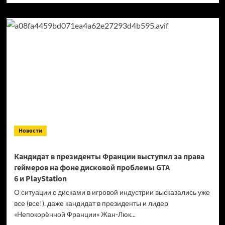
о
Продажи
Cyberpunk
2077
превысили
40 миллионов
копий
Новости
Кандидат в президенты Франции выступил за права
геймеров на фоне дисковой проблемы GTA
6 и PlayStation
О ситуации с дисками в игровой индустрии высказались уже
все (все!), даже кандидат в президенты и лидер
«Непокорённой Франции» Жан-Люк...