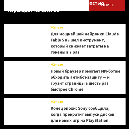
Realme UI — OnePlus и realme полностью
Поиск
переходят на ColorOS
Железо
Для мощнейшей нейронки Claude
Fable 5 вышел инструмент,
который снижает затраты на
токены в 7 раз
Железо
Новый браузер помогает ИИ-ботам
обходить антибот-защиту — и
грузит страницы в шесть раз
быстрее Chrome
Железо
Конец эпохи: Sony сообщила,
когда прекратит выпуск дисков
для новых игр на PlayStation