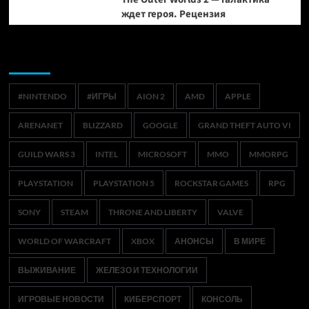
ждет героя. Рецензия
Метки
#NINTENDO
#ИГРЫ
AION 2
AMD
APPLE
ARENANET
BLIZZARD
GOOGLE
GRAND THEFT AUTO VI
GUILD WARS 3
INTEL
MICROSOFT
MMO
MMORPG
PLAYSTATION
PLAYSTATION 5
ROCKSTAR GAMES
RPG
SONY
STEAM
THRONE AND LIBERTY
VALVE
WORLD OF WARCRAFT
XBOX
АНОНСЫ
В МИРЕ
ВЫЖИВАНИЕ
ЖЕЛЕЗО И ТЕХНОЛОГИИ
ИГРОВЫЕ НОВОСТИ
КИБЕРСПОРТ
КОНСОЛЬ