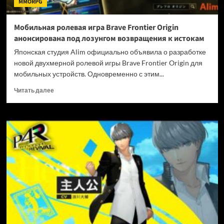
MMORPG
под
ударом
Мобильная ролевая игра Brave Frontier Origin
анонсирована под лозунгом возвращения к истокам
Японская студия Alim официально объявила о разработке
новой двухмерной ролевой игры Brave Frontier Origin для
мобильных устройств. Одновременно с этим...
Прочитать
Читать далее
больше
о
Мобильная
ролевая
игра
Brave
Frontier
Origin
анонсирована
под
лозунгом
возвращения
к
истокам