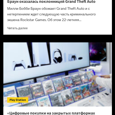
Браун оказалась поклонницей Grand Theft Auto
Милли Бобби Браун обожает Grand Theft Auto и с
нетерпением ждет следующую часть криминального
экшена Rockstar Games. Об этом 22-летняя...
Прочитать
Читать далее
больше
о
Звезда
сериала
«Очень
странные
дела»
Милли
Бобби
Браун
оказалась
поклонницей
Grand
Theft
Play Station
Auto
«Цифровые покупки на закрытых платформах