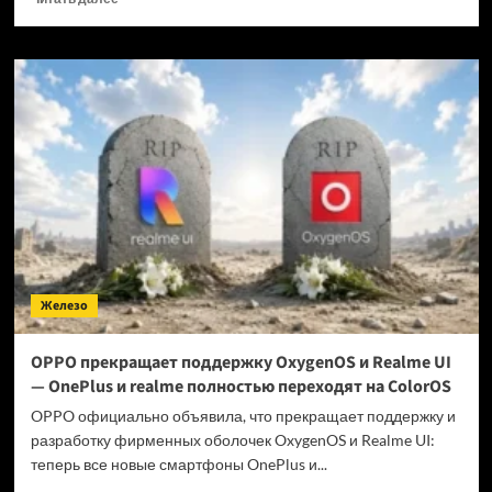
больше
о
Когда
GTA
6 выйдет
на ПК?
Железо
OPPO прекращает поддержку OxygenOS и Realme UI
— OnePlus и realme полностью переходят на ColorOS
OPPO официально объявила, что прекращает поддержку и
разработку фирменных оболочек OxygenOS и Realme UI:
теперь все новые смартфоны OnePlus и...