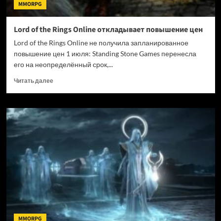
MMORPG
Lord of the Rings Online откладывает повышение цен
Lord of the Rings Online не получила запланированное
повышение цен 1 июля: Standing Stone Games перенесла
его на неопределённый срок,...
Прочитать
Читать далее
больше
о
Lord
of
the
Rings
Online
откладывает
повышение
цен
MMORPG