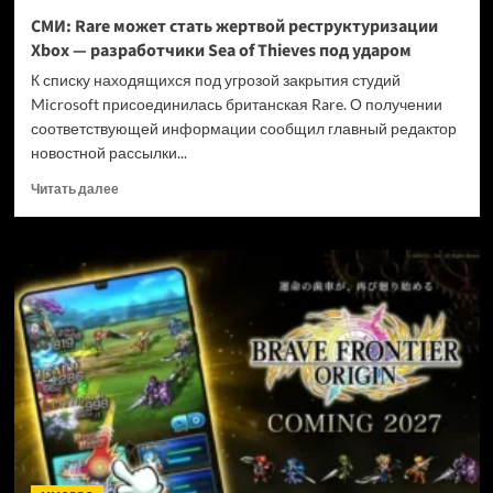
и
СМИ: Rare может стать жертвой реструктуризации
не
Xbox — разработчики Sea of Thieves под ударом
убивать
диски
К списку находящихся под угрозой закрытия студий
Microsoft присоединилась британская Rare. О получении
соответствующей информации сообщил главный редактор
новостной рассылки...
Прочитать
Читать далее
больше
о
СМИ:
Rare
может
стать
жертвой
реструктуризации
Xbox
—
разработчики
Sea
of
Thieves