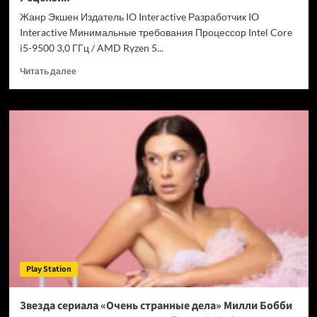
Chrome
Жанр Экшен Издатель IO Interactive Разработчик IO
Interactive Минимальные требования Процессор Intel Core
i5-9500 3,0 ГГц / AMD Ryzen 5...
Прочитать
Читать далее
больше
о
007
First
Light
—
успех
после
долгих
лет
подготовки.
Рецензия
Play Station
Звезда сериала «Очень странные дела» Милли Бобби