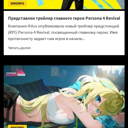
MMORPG
Представлен трейлер главного героя Persona 4 Revival
Компания Atlus опубликовала новый трейлер предстоящей
jRPG Persona 4 Revival, посвященный главному герою. Имя
протагонисту задает сам игрок в начале...
Прочитать
Читать далее
больше
о
Представлен
трейлер
главного
героя
Persona
4
Revival
MMORPG