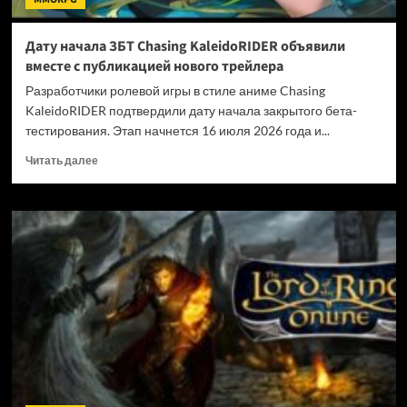
Дату начала ЗБТ Chasing KaleidoRIDER объявили
вместе с публикацией нового трейлера
Разработчики ролевой игры в стиле аниме Chasing
KaleidoRIDER подтвердили дату начала закрытого бета-
тестирования. Этап начнется 16 июля 2026 года и...
Прочитать
Читать далее
больше
о
Дату
начала
ЗБТ
Chasing
KaleidoRIDER
объявили
вместе
с
публикацией
нового
трейлера