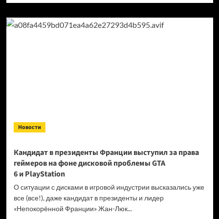
о
Продажи
Cyberpunk
2077
превысили
40 миллионов
копий
Новости
Кандидат в президенты Франции выступил за права
геймеров на фоне дисковой проблемы GTA
6 и PlayStation
О ситуации с дисками в игровой индустрии высказались уже
все (все!), даже кандидат в президенты и лидер
«Непокорённой Франции» Жан-Люк...