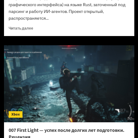
графического интерфейса) на языке Rust, заточенный под
парсинг и работу ИИ-агентов. Проект открытый,
распространяется...
Прочитать
Читать далее
больше
о
Новый
браузер
помогает
ИИ-
ботам
обходить
антибот-
защиту
—
и
грузит
страницы
Xbox
в
шесть
раз
007 First Light — успех после долгих лет подготовки.
быстрее
Рецензия