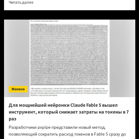
Прочитать
Читать далее
больше
о
OPPO
прекращает
поддержку
OxygenOS
и
Realme
UI
—
OnePlus
и
realme
полностью
Железо
переходят
на
ColorOS
Для мощнейшей нейронки Claude Fable 5 вышел
инструмент, который снижает затраты на токены в 7
раз
Разработчики pxpipe представили новый метод,
позволяющий сократить расход токенов в Fable 5 сразу до