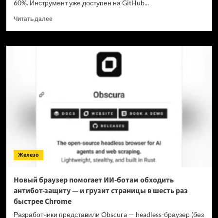
60%. Инструмент уже доступен на GitHub...
Прочитать
Читать далее
больше
о
Для
мощнейшей
нейронки
Claude
Fable
5
вышел
инструмент,
который
снижает
затраты
на
Железо
токены
в
7
Новый браузер помогает ИИ-ботам обходить
раз
антибот-защиту — и грузит страницы в шесть раз
быстрее Chrome
Разработчики представили Obscura — headless-браузер (без