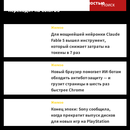
Realme UI — OnePlus и realme полностью
Поиск
переходят на ColorOS
Железо
Для мощнейшей нейронки Claude
Fable 5 вышел инструмент,
который снижает затраты на
токены в 7 раз
Железо
Новый браузер помогает ИИ-ботам
обходить антибот-защиту — и
грузит страницы в шесть раз
быстрее Chrome
Железо
Конец эпохи: Sony сообщила,
когда прекратит выпуск дисков
для новых игр на PlayStation