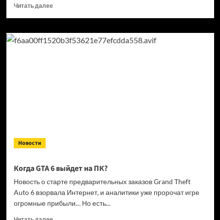
Прочитать
Читать далее
больше
о
Кандидат
в президенты
Франции
выступил
за права
геймеров
на фоне
дисковой
проблемы
GTA
6 и PlayStation
Новости
Когда GTA 6 выйдет на ПК?
Новость о старте предварительных заказов Grand Theft
Auto 6 взорвала Интернет, и аналитики уже пророчат игре
огромные прибыли… Но есть...
Прочитать
Читать далее