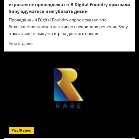
игрокам не принедлежат»: В Digital Foundry призвали
Sony одуматься и не убивать диски
Проведённый Digital Foundry опрос показал, что
большинство игроков негативно восприняли решение Sony
отказаться от выпуска игр на дисках с января...
Прочитать
Читать далее
больше
о
«Цифровые
покупки
на
закрытых
платформах
игрокам
не
принедлежат»:
В
Digital
Foundry
призвали
Play Station
Sony
одуматься