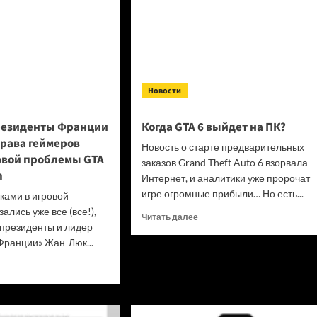
Новости
резиденты Франции
Когда GTA 6 выйдет на ПК?
права геймеров
Новость о старте предварительных
овой проблемы GTA
заказов Grand Theft Auto 6 взорвала
n
Интернет, и аналитики уже пророчат
игре огромные прибыли… Но есть...
сками в игровой
ались уже все (все!),
Прочитать
Читать далее
 президенты и лидер
больше
ранции» Жан-Люк...
о
Когда
итать
GTA
ше
6 выйдет
на ПК?
идат