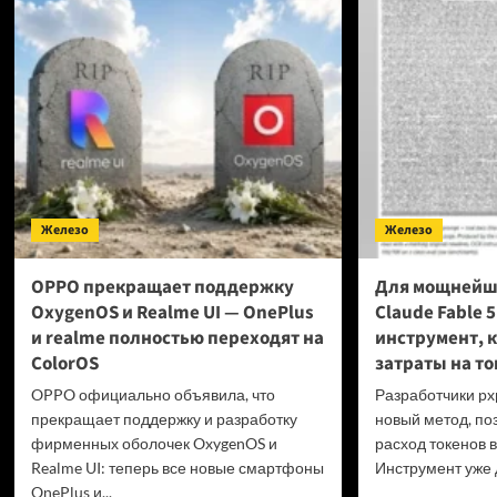
в пр
превысили
Фран
40 миллионов
выст
копий
за пр
гейм
на ф
диск
проб
GTA
6 и P
Железо
Железо
OPPO прекращает поддержку
Для мощнейш
OxygenOS и Realme UI — OnePlus
Claude Fable 
и realme полностью переходят на
инструмент, 
ColorOS
затраты на то
OPPO официально объявила, что
Разработчики px
прекращает поддержку и разработку
новый метод, по
фирменных оболочек OxygenOS и
расход токенов в
Realme UI: теперь все новые смартфоны
Инструмент уже д
OnePlus и...