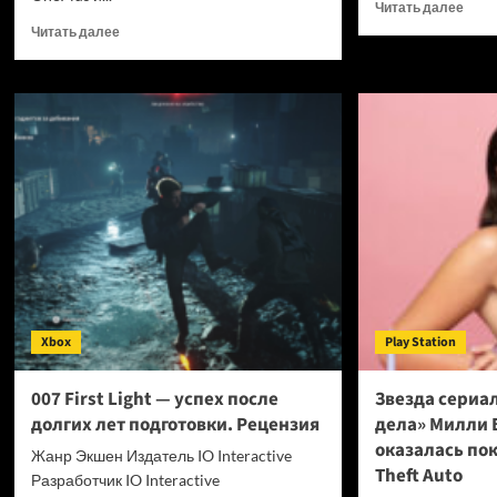
Проч
Читать далее
боль
Прочитать
Читать далее
о
больше
Для
о
мощ
OPPO
нейр
прекращает
Claud
поддержку
Fable
OxygenOS
5
и
выш
Realme
инст
UI
кото
—
сниж
OnePlus
затр
и
на
realme
токе
полностью
Xbox
Play Station
в
переходят
7
на
раз
ColorOS
007 First Light — успех после
Звезда сериа
долгих лет подготовки. Рецензия
дела» Милли 
оказалась по
Жанр Экшен Издатель IO Interactive
Theft Auto
Разработчик IO Interactive