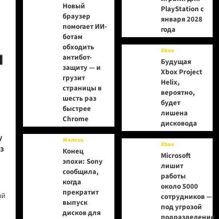
Новый
PlayStation с
браузер
января 2028
помогает ИИ-
года
ботам
обходить
Xbox
антибот-
Будущая
защиту — и
Xbox Project
грузит
Helix,
страницы в
вероятно,
шесть раз
будет
быстрее
лишена
Chrome
дисковода
у
Железо
Xbox
з
Конец
Microsoft
эпохи: Sony
лишит
сообщила,
работы
когда
около 5000
прекратит
ый
сотрудников —
выпуск
под угрозой
дисков для
подразделение