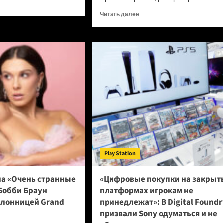
итать
ше
Прочитать
Читать далее
больше
о
нейшей
Новый
онки
браузер
e
помогает
ИИ-
ботам
ел
обходить
румент,
антибот-
рый
защиту
ает
—
аты
и
грузит
ны
страницы
Play Station
в
шесть
раз
ла «Очень странные
«Цифровые покупки на закрыт
быстрее
Бобби Браун
платформах игрокам не
Chrome
клонницей Grand
принедлежат»: В Digital Foundr
призвали Sony одуматься и не