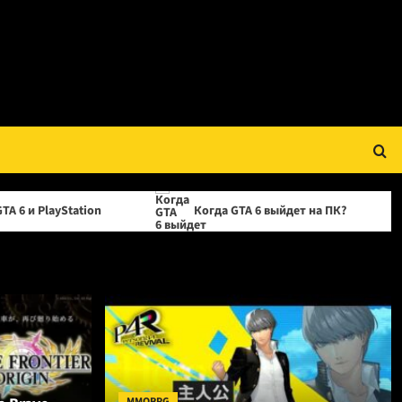
on
Когда GTA 6 выйдет на ПК?
OPPO прек
MMORPG