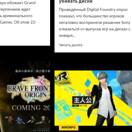
убивать диски
аун обожает Grand
етерпением ждет
Проведённый Digital Foundry опрос
ь криминального
показал, что большинство игроков
Games. Об этом 22-
негативно восприняли решение Sony
отказаться от выпуска игр на дисках с
января...
итать
ше
Прочитать
Читать далее
больше
да
о
ала
«Цифровые
нь
покупки
нные
на
»
закрытых
ли
платформах
и
игрокам
н
не
алась
принедлежат»:
онницей
В
d
Digital
Foundry
призвали
MMORPG
Sony