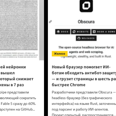
езиденты
ции
упил
ава
еров
оне
овой
лемы
layStation
Железо
ей нейронки
Новый браузер помогает ИИ-
5 вышел
ботам обходить антибот-защит
который снижает
— и грузит страницы в шесть ра
кены в 7 раз
быстрее Chrome
pipe представили
Разработчики представили Obscura —
зволяющий сократить
headless-браузер (без графического
 Fable 5 сразу до 60%.
интерфейса) на языке Rust, заточенн
оступен на GitHub...
под парсинг и работу ИИ-агентов.
Проект открытый, распространяется...