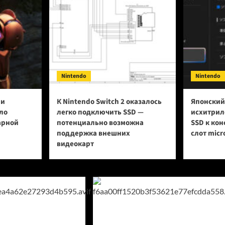
Nintendo
Nintendo
ии
К Nintendo Switch 2 оказалось
Японский
ло
легко подключить SSD —
исхитрил
арной
потенциально возможна
SSD к кон
поддержка внешних
слот micr
видеокарт