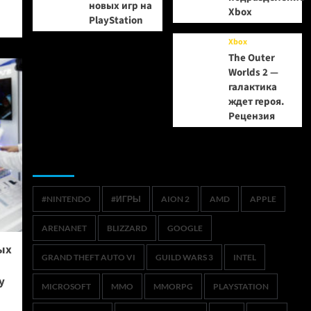
новых игр на
Xbox
PlayStation
Xbox
The Outer
Worlds 2 —
галактика
ждет героя.
Рецензия
Метки
#NINTENDO
#ИГРЫ
AION 2
AMD
APPLE
ARENANET
BLIZZARD
GOOGLE
ых
GRAND THEFT AUTO VI
GUILD WARS 3
INTEL
y
MICROSOFT
MMO
MMORPG
PLAYSTATION