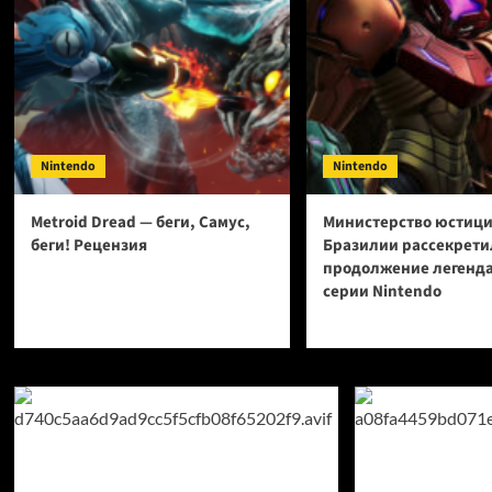
Nintendo
Nintendo
Metroid Dread — беги, Самус,
Министерство юстиц
беги! Рецензия
Бразилии рассекрети
продолжение легенд
серии Nintendo