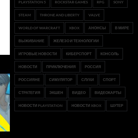
PLAYSTATION 5
ROCKSTAR GAMES
RPG
SONY
STEAM
THRONE AND LIBERTY
VALVE
WORLD OF WARCRAFT
XBOX
АНОНСЫ
В МИРЕ
ВЫЖИВАНИЕ
ЖЕЛЕЗО И ТЕХНОЛОГИИ
ИГРОВЫЕ НОВОСТИ
КИБЕРСПОРТ
КОНСОЛЬ
НОВОСТИ
ПРИКЛЮЧЕНИЯ
РОССИЯ
РОССИЯНЕ
СИМУЛЯТОР
СЛУХИ
СПОРТ
СТРАТЕГИЯ
ЭКШЕН
ВИДЕО
ВИДЕОКАРТЫ
НОВОСТИ PLAYSTATION
НОВОСТИ XBOX
ШУТЕР