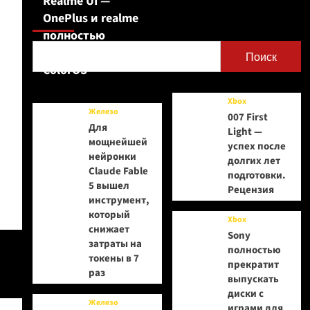
Realme UI —
Поиск
OnePlus и realme
полностью
переходят на
Поиск
ColorOS
Xbox
Железо
007 First
Для
Light —
мощнейшей
успех после
нейронки
долгих лет
Claude Fable
подготовки.
5 вышел
Рецензия
инструмент,
который
Xbox
снижает
Sony
затраты на
полностью
токены в 7
прекратит
раз
выпускать
диски с
Железо
играми для