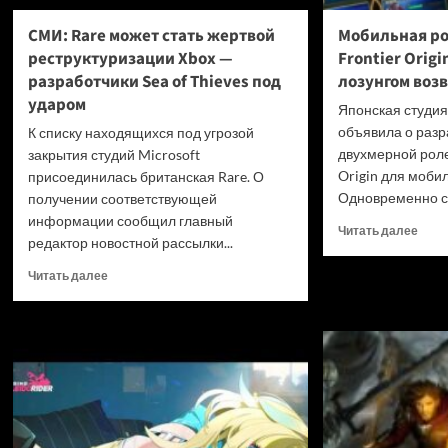
СМИ: Rare может стать жертвой
Мобильная ро
реструктуризации Xbox —
Frontier Orig
разработчики Sea of Thieves под
лозунгом воз
ударом
Японская студи
объявила о разр
К списку находящихся под угрозой
двухмерной роле
закрытия студий Microsoft
Origin для моби
присоединилась британская Rare. О
Одновременно с 
получении соответствующей
информации сообщил главный
Проч
Читать далее
редактор новостной рассылки...
боль
о
Прочитать
Читать далее
Моби
больше
роле
о
игра
СМИ:
Brave
Rare
Front
может
Origi
стать
анон
жертвой
под
реструктуризации
лозу
Xbox