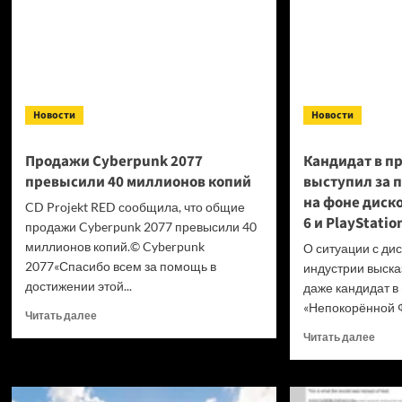
Новости
Новости
Продажи Cyberpunk 2077
Кандидат в п
превысили 40 миллионов копий
выступил за 
на фоне диск
CD Projekt RED сообщила, что общие
6 и PlayStatio
продажи Cyberpunk 2077 превысили 40
миллионов копий.© Cyberpunk
О ситуации с ди
2077«Спасибо всем за помощь в
индустрии высказ
достижении этой...
даже кандидат в
«Непокорённой Ф
Прочитать
Читать далее
больше
Проч
Читать далее
о
боль
Продажи
о
Cyberpunk
Канд
2077