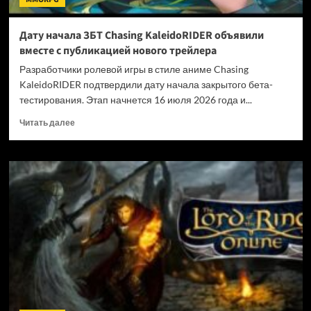
Дату начала ЗБТ Chasing KaleidoRIDER объявили
вместе с публикацией нового трейлера
Разработчики ролевой игры в стиле аниме Chasing
KaleidoRIDER подтвердили дату начала закрытого бета-
тестирования. Этап начнется 16 июля 2026 года и...
Прочитать
Читать далее
больше
о
Дату
начала
ЗБТ
Chasing
KaleidoRIDER
объявили
вместе
с
публикацией
нового
трейлера