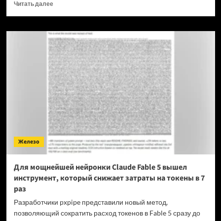
Прочитать
Читать далее
больше
о
OPPO
прекращает
поддержку
OxygenOS
и
Realme
UI
—
OnePlus
и
realme
полностью
Железо
переходят
на
ColorOS
Для мощнейшей нейронки Claude Fable 5 вышел
инструмент, который снижает затраты на токены в 7
раз
Разработчики pxpipe представили новый метод,
позволяющий сократить расход токенов в Fable 5 сразу до