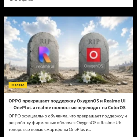
больше
о
Когда
GTA
6 выйдет
на ПК?
Железо
OPPO прекращает поддержку OxygenOS и Realme UI
— OnePlus и realme полностью переходят на ColorOS
OPPO официально объявила, что прекращает поддержку и
разработку фирменных оболочек OxygenOS и Realme UI:
теперь все новые смартфоны OnePlus и...