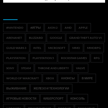
Метки
#NINTENDO
#ИГРЫ
AION 2
AMD
APPLE
ARENANET
BLIZZARD
GOOGLE
GRAND THEFT AUTO VI
GUILD WARS 3
INTEL
MICROSOFT
MMO
MMORPG
PLAYSTATION
PLAYSTATION 5
ROCKSTAR GAMES
RPG
SONY
STEAM
THRONE AND LIBERTY
VALVE
WORLD OF WARCRAFT
XBOX
АНОНСЫ
В МИРЕ
ВЫЖИВАНИЕ
ЖЕЛЕЗО И ТЕХНОЛОГИИ
ИГРОВЫЕ НОВОСТИ
КИБЕРСПОРТ
КОНСОЛЬ