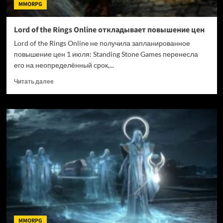
MMORPG
Lord of the Rings Online откладывает повышение цен
Lord of the Rings Online не получила запланированное
повышение цен 1 июля: Standing Stone Games перенесла
его на неопределённый срок,...
Прочитать
Читать далее
больше
о
Lord
of
the
Rings
Online
откладывает
повышение
цен
MMORPG