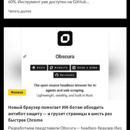
60%. Инструмент уже доступен на GitHub...
Прочитать
Читать далее
больше
о
Для
мощнейшей
нейронки
Claude
Fable
5
вышел
инструмент,
который
снижает
затраты
на
Железо
токены
в
7
Новый браузер помогает ИИ-ботам обходить
раз
антибот-защиту — и грузит страницы в шесть раз
быстрее Chrome
Разработчики представили Obscura — headless-браузер (без