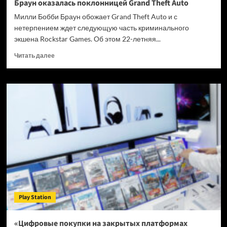
Браун оказалась поклонницей Grand Theft Auto
Милли Бобби Браун обожает Grand Theft Auto и с
нетерпением ждет следующую часть криминального
экшена Rockstar Games. Об этом 22-летняя...
Прочитать
Читать далее
больше
о
Звезда
сериала
«Очень
странные
дела»
Милли
Бобби
Браун
оказалась
поклонницей
Grand
Theft
Play Station
Auto
«Цифровые покупки на закрытых платформах