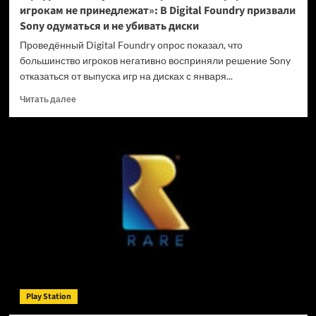
игрокам не принедлежат»: В Digital Foundry призвали
Sony одуматься и не убивать диски
Проведённый Digital Foundry опрос показал, что
большинство игроков негативно восприняли решение Sony
отказаться от выпуска игр на дисках с января...
Прочитать
Читать далее
больше
о
«Цифровые
покупки
на
закрытых
платформах
игрокам
не
принедлежат»:
В
Digital
Foundry
призвали
Play Station
Sony
одуматься