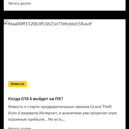
Прочитать
Читать далее
больше
о
Кандидат
в президенты
Франции
выступил
за права
геймеров
на фоне
дисковой
проблемы
GTA
6 и PlayStation
Новости
Когда GTA 6 выйдет на ПК?
Новость о старте предварительных заказов Grand Theft
Auto 6 взорвала Интернет, и аналитики уже пророчат игре
огромные прибыли… Но есть...
Прочитать
Читать далее