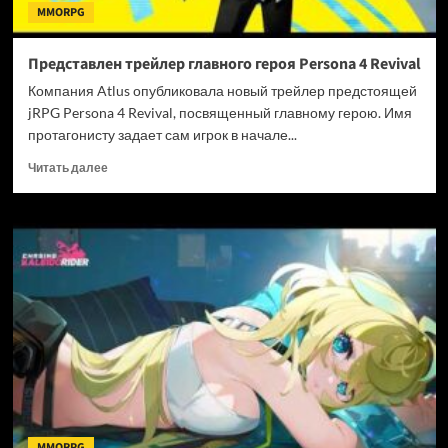
MMORPG
Представлен трейлер главного героя Persona 4 Revival
Компания Atlus опубликовала новый трейлер предстоящей
jRPG Persona 4 Revival, посвященный главному герою. Имя
протагонисту задает сам игрок в начале...
Прочитать
Читать далее
больше
о
Представлен
трейлер
главного
героя
Persona
4
Revival
MMORPG