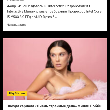
Chrome
Жанр Экшен Издатель IO Interactive Разработчик IO
Interactive Минимальные требования Процессор Intel Core
i5-9500 3,0 ГГц / AMD Ryzen 5...
Прочитать
Читать далее
больше
о
007
First
Light
—
успех
после
долгих
лет
подготовки.
Рецензия
Play Station
Звезда сериала «Очень странные дела» Милли Бобби