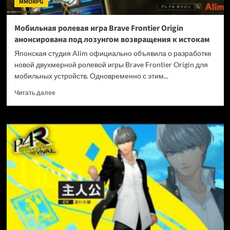
MMORPG
под
ударом
Мобильная ролевая игра Brave Frontier Origin
анонсирована под лозунгом возвращения к истокам
Японская студия Alim официально объявила о разработке
новой двухмерной ролевой игры Brave Frontier Origin для
мобильных устройств. Одновременно с этим...
Прочитать
Читать далее
больше
о
Мобильная
ролевая
игра
Brave
Frontier
Origin
анонсирована
под
лозунгом
возвращения
к
истокам