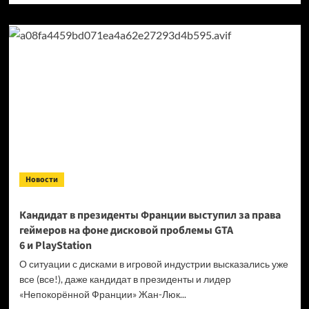
о
Продажи
Cyberpunk
2077
превысили
40 миллионов
копий
Новости
Кандидат в президенты Франции выступил за права
геймеров на фоне дисковой проблемы GTA
6 и PlayStation
О ситуации с дисками в игровой индустрии высказались уже
все (все!), даже кандидат в президенты и лидер
«Непокорённой Франции» Жан-Люк...