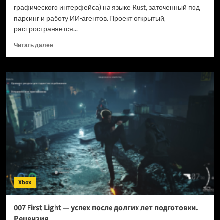
графического интерфейса) на языке Rust, заточенный под
парсинг и работу ИИ-агентов. Проект открытый,
распространяется...
Прочитать
Читать далее
больше
о
Новый
браузер
помогает
ИИ-
ботам
обходить
антибот-
защиту
—
и
грузит
страницы
Xbox
в
шесть
раз
007 First Light — успех после долгих лет подготовки.
быстрее
Рецензия