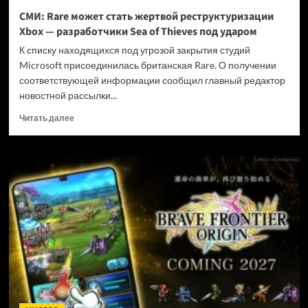
и
СМИ: Rare может стать жертвой реструктуризации
не
Xbox — разработчики Sea of Thieves под ударом
убивать
диски
К списку находящихся под угрозой закрытия студий
Microsoft присоединилась британская Rare. О получении
соответствующей информации сообщил главный редактор
новостной рассылки...
Прочитать
Читать далее
больше
о
СМИ:
Rare
может
стать
жертвой
реструктуризации
Xbox
—
разработчики
Sea
of
Thieves