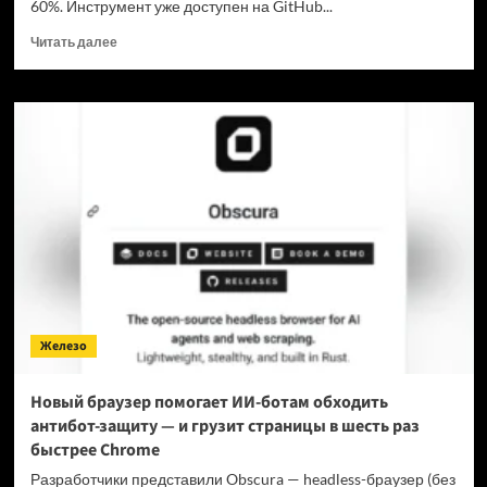
60%. Инструмент уже доступен на GitHub...
Прочитать
Читать далее
больше
о
Для
мощнейшей
нейронки
Claude
Fable
5
вышел
инструмент,
который
снижает
затраты
на
Железо
токены
в
7
Новый браузер помогает ИИ-ботам обходить
раз
антибот-защиту — и грузит страницы в шесть раз
быстрее Chrome
Разработчики представили Obscura — headless-браузер (без