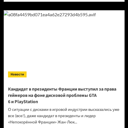
о
Продажи
Cyberpunk
2077
превысили
40 миллионов
копий
Новости
Кандидат в президенты Франции выступил за права
геймеров на фоне дисковой проблемы GTA
6 и PlayStation
О ситуации с дисками в игровой индустрии высказались уже
все (все!), даже кандидат в президенты и лидер
«Непокорённой Франции» Жан-Люк...