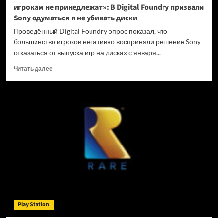
игрокам не принедлежат»: В Digital Foundry призвали
Sony одуматься и не убивать диски
Проведённый Digital Foundry опрос показал, что
большинство игроков негативно восприняли решение Sony
отказаться от выпуска игр на дисках с января...
Прочитать
Читать далее
больше
о
«Цифровые
покупки
на
закрытых
платформах
игрокам
не
принедлежат»:
В
Digital
Foundry
призвали
Play Station
Sony
одуматься