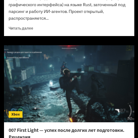
графического интерфейса) на языке Rust, заточенный под
парсинг и работу ИИ-агентов. Проект открытый,
распространяется...
Прочитать
Читать далее
больше
о
Новый
браузер
помогает
ИИ-
ботам
обходить
антибот-
защиту
—
и
грузит
страницы
Xbox
в
шесть
раз
007 First Light — успех после долгих лет подготовки.
быстрее
Рецензия