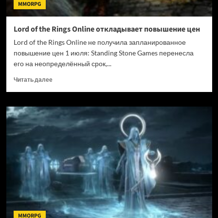
MMORPG
Lord of the Rings Online откладывает повышение цен
Lord of the Rings Online не получила запланированное
повышение цен 1 июля: Standing Stone Games перенесла
его на неопределённый срок,...
Прочитать
Читать далее
больше
о
Lord
of
the
Rings
Online
откладывает
повышение
цен
MMORPG