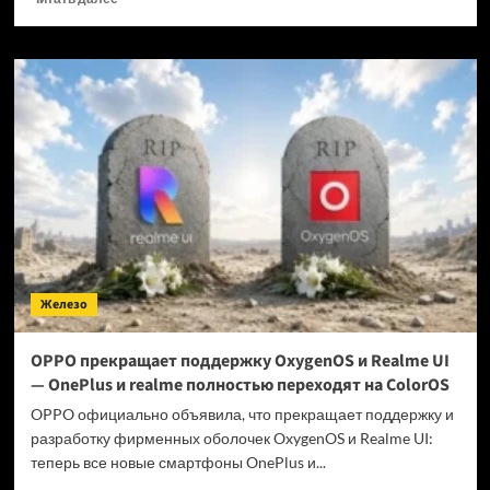
больше
о
Когда
GTA
6 выйдет
на ПК?
Железо
OPPO прекращает поддержку OxygenOS и Realme UI
— OnePlus и realme полностью переходят на ColorOS
OPPO официально объявила, что прекращает поддержку и
разработку фирменных оболочек OxygenOS и Realme UI:
теперь все новые смартфоны OnePlus и...