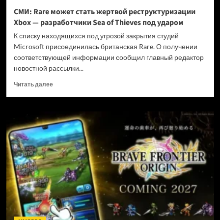
и
СМИ: Rare может стать жертвой реструктуризации
не
Xbox — разработчики Sea of Thieves под ударом
убивать
диски
К списку находящихся под угрозой закрытия студий
Microsoft присоединилась британская Rare. О получении
соответствующей информации сообщил главный редактор
новостной рассылки...
Прочитать
Читать далее
больше
о
СМИ:
Rare
может
стать
жертвой
реструктуризации
Xbox
—
разработчики
Sea
of
Thieves