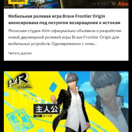
MMORPG
под
ударом
Мобильная ролевая игра Brave Frontier Origin
анонсирована под лозунгом возвращения к истокам
Японская студия Alim официально объявила о разработке
новой двухмерной ролевой игры Brave Frontier Origin для
мобильных устройств. Одновременно с этим...
Прочитать
Читать далее
больше
о
Мобильная
ролевая
игра
Brave
Frontier
Origin
анонсирована
под
лозунгом
возвращения
к
истокам