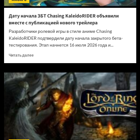
Дату начала ЗБТ Chasing KaleidoRIDER объявили
вместе с публикацией нового трейлера
Разработчики ролевой игры в стиле аниме Chasing
KaleidoRIDER подтвердили дату начала закрытого бета-
тестирования. Этап начнется 16 июля 2026 года и...
Прочитать
Читать далее
больше
о
Дату
начала
ЗБТ
Chasing
KaleidoRIDER
объявили
вместе
с
публикацией
нового
трейлера