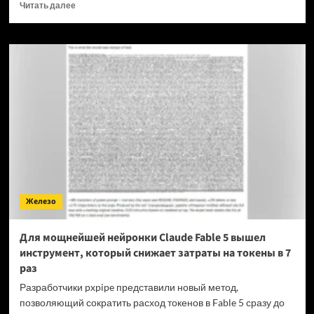
Прочитать
Читать далее
больше
о
OPPO
прекращает
поддержку
OxygenOS
и
Realme
UI
—
OnePlus
и
realme
полностью
Железо
переходят
на
ColorOS
Для мощнейшей нейронки Claude Fable 5 вышел
инструмент, который снижает затраты на токены в 7
раз
Разработчики pxpipe представили новый метод,
позволяющий сократить расход токенов в Fable 5 сразу до