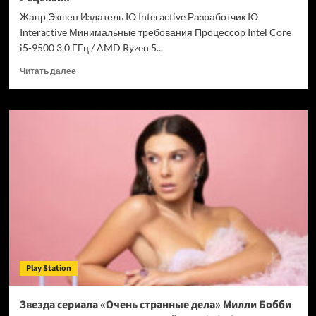
Chrome
Жанр Экшен Издатель IO Interactive Разработчик IO
Interactive Минимальные требования Процессор Intel Core
i5-9500 3,0 ГГц / AMD Ryzen 5...
Прочитать
Читать далее
больше
о
007
First
Light
—
успех
после
долгих
лет
подготовки.
Рецензия
Play Station
Звезда сериала «Очень странные дела» Милли Бобби