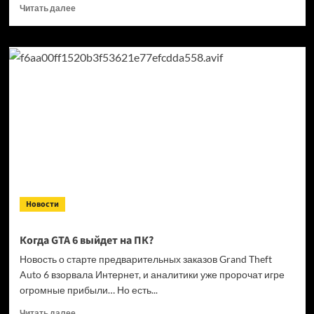
Прочитать
Читать далее
больше
о
Кандидат
в президенты
Франции
выступил
за права
геймеров
на фоне
дисковой
проблемы
GTA
6 и PlayStation
Новости
Когда GTA 6 выйдет на ПК?
Новость о старте предварительных заказов Grand Theft
Auto 6 взорвала Интернет, и аналитики уже пророчат игре
огромные прибыли… Но есть...
Прочитать
Читать далее