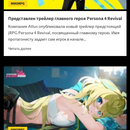
MMORPG
Представлен трейлер главного героя Persona 4 Revival
Компания Atlus опубликовала новый трейлер предстоящей
jRPG Persona 4 Revival, посвященный главному герою. Имя
протагонисту задает сам игрок в начале...
Прочитать
Читать далее
больше
о
Представлен
трейлер
главного
героя
Persona
4
Revival
MMORPG