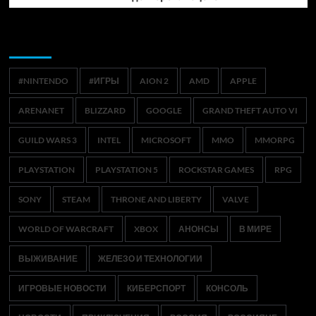
Метки
#NINTENDO
#ИГРЫ
AION 2
AMD
APPLE
ARENANET
BLIZZARD
GOOGLE
GRAND THEFT AUTO VI
GUILD WARS 3
INTEL
MICROSOFT
MMO
MMORPG
PLAYSTATION
PLAYSTATION 5
ROCKSTAR GAMES
RPG
SONY
STEAM
THRONE AND LIBERTY
VALVE
WORLD OF WARCRAFT
XBOX
АНОНСЫ
В МИРЕ
ВЫЖИВАНИЕ
ЖЕЛЕЗО И ТЕХНОЛОГИИ
ИГРОВЫЕ НОВОСТИ
КИБЕРСПОРТ
КОНСОЛЬ