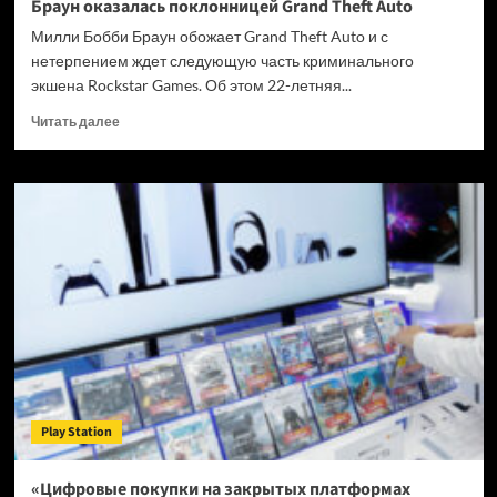
Браун оказалась поклонницей Grand Theft Auto
Милли Бобби Браун обожает Grand Theft Auto и с
нетерпением ждет следующую часть криминального
экшена Rockstar Games. Об этом 22-летняя...
Прочитать
Читать далее
больше
о
Звезда
сериала
«Очень
странные
дела»
Милли
Бобби
Браун
оказалась
поклонницей
Grand
Theft
Play Station
Auto
«Цифровые покупки на закрытых платформах