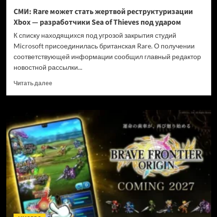
и
СМИ: Rare может стать жертвой реструктуризации
не
Xbox — разработчики Sea of Thieves под ударом
убивать
диски
К списку находящихся под угрозой закрытия студий
Microsoft присоединилась британская Rare. О получении
соответствующей информации сообщил главный редактор
новостной рассылки...
Прочитать
Читать далее
больше
о
СМИ:
Rare
может
стать
жертвой
реструктуризации
Xbox
—
разработчики
Sea
of
Thieves