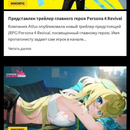
MMORPG
Представлен трейлер главного героя Persona 4 Revival
Компания Atlus опубликовала новый трейлер предстоящей
jRPG Persona 4 Revival, посвященный главному герою. Имя
протагонисту задает сам игрок в начале...
Прочитать
Читать далее
больше
о
Представлен
трейлер
главного
героя
Persona
4
Revival
MMORPG