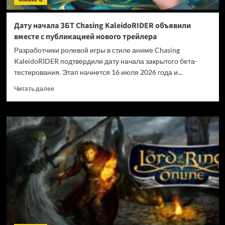
Дату начала ЗБТ Chasing KaleidoRIDER объявили
вместе с публикацией нового трейлера
Разработчики ролевой игры в стиле аниме Chasing
KaleidoRIDER подтвердили дату начала закрытого бета-
тестирования. Этап начнется 16 июля 2026 года и...
Прочитать
Читать далее
больше
о
Дату
начала
ЗБТ
Chasing
KaleidoRIDER
объявили
вместе
с
публикацией
нового
трейлера