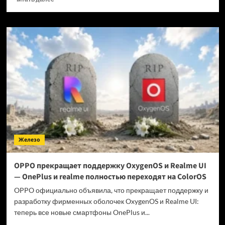
больше
о
Когда
GTA
6 выйдет
на ПК?
Железо
OPPO прекращает поддержку OxygenOS и Realme UI
— OnePlus и realme полностью переходят на ColorOS
OPPO официально объявила, что прекращает поддержку и
разработку фирменных оболочек OxygenOS и Realme UI:
теперь все новые смартфоны OnePlus и...