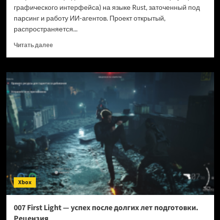
графического интерфейса) на языке Rust, заточенный под
парсинг и работу ИИ-агентов. Проект открытый,
распространяется...
Прочитать
Читать далее
больше
о
Новый
браузер
помогает
ИИ-
ботам
обходить
антибот-
защиту
—
и
грузит
страницы
Xbox
в
шесть
раз
007 First Light — успех после долгих лет подготовки.
быстрее
Рецензия