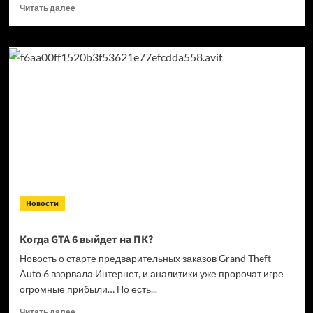
Прочитать
Читать далее
больше
о
Кандидат
в президенты
Франции
выступил
за права
геймеров
на фоне
дисковой
проблемы
GTA
6 и PlayStation
Новости
Когда GTA 6 выйдет на ПК?
Новость о старте предварительных заказов Grand Theft
Auto 6 взорвала Интернет, и аналитики уже пророчат игре
огромные прибыли… Но есть...
Прочитать
Читать далее