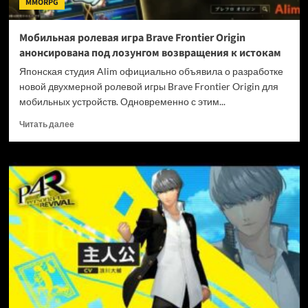
MMORPG
под
ударом
Мобильная ролевая игра Brave Frontier Origin
анонсирована под лозунгом возвращения к истокам
Японская студия Alim официально объявила о разработке
новой двухмерной ролевой игры Brave Frontier Origin для
мобильных устройств. Одновременно с этим...
Прочитать
Читать далее
больше
о
Мобильная
ролевая
игра
Brave
Frontier
Origin
анонсирована
под
лозунгом
возвращения
к
истокам