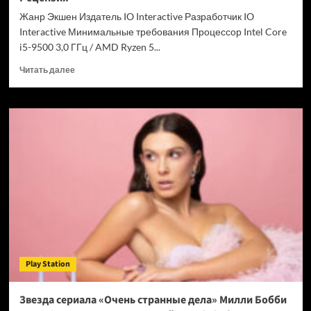
Chrome
Жанр Экшен Издатель IO Interactive Разработчик IO
Interactive Минимальные требования Процессор Intel Core
i5-9500 3,0 ГГц / AMD Ryzen 5...
Прочитать
Читать далее
больше
о
007
First
Light
—
успех
после
долгих
лет
подготовки.
Рецензия
Play Station
Звезда сериала «Очень странные дела» Милли Бобби