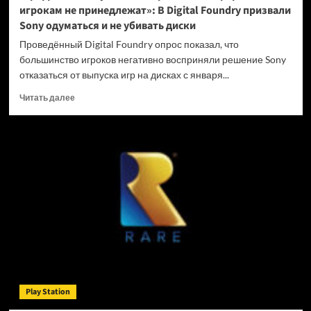
игрокам не принедлежат»: В Digital Foundry призвали
Sony одуматься и не убивать диски
Проведённый Digital Foundry опрос показал, что
большинство игроков негативно восприняли решение Sony
отказаться от выпуска игр на дисках с января...
Прочитать
Читать далее
больше
о
«Цифровые
покупки
на
закрытых
платформах
игрокам
не
принедлежат»:
В
Digital
Foundry
призвали
Play Station
Sony
одуматься