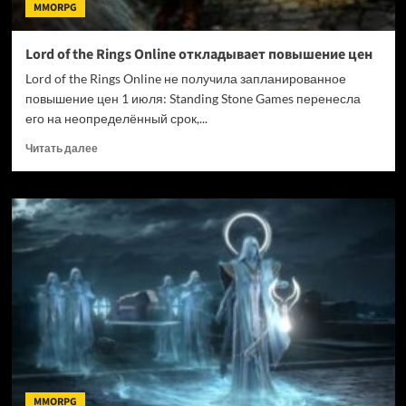
MMORPG
Lord of the Rings Online откладывает повышение цен
Lord of the Rings Online не получила запланированное
повышение цен 1 июля: Standing Stone Games перенесла
его на неопределённый срок,...
Прочитать
Читать далее
больше
о
Lord
of
the
Rings
Online
откладывает
повышение
цен
MMORPG