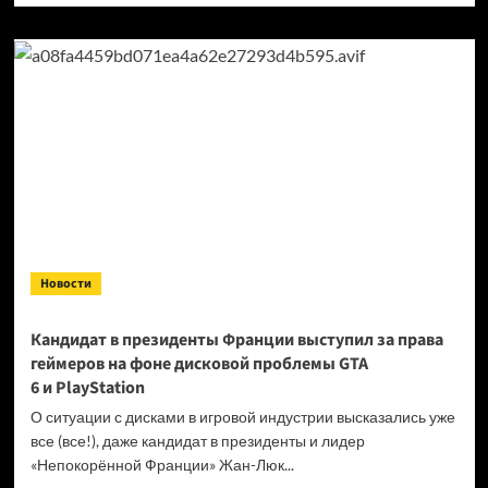
о
Продажи
Cyberpunk
2077
превысили
40 миллионов
копий
Новости
Кандидат в президенты Франции выступил за права
геймеров на фоне дисковой проблемы GTA
6 и PlayStation
О ситуации с дисками в игровой индустрии высказались уже
все (все!), даже кандидат в президенты и лидер
«Непокорённой Франции» Жан-Люк...