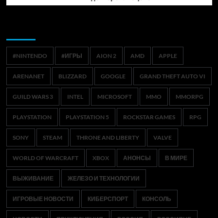
Метки
#NINTENDO
#ИГРЫ
AION 2
AMD
APPLE
ARENANET
BLIZZARD
GOOGLE
GRAND THEFT AUTO VI
GUILD WARS 3
INTEL
MICROSOFT
MMO
MMORPG
PLAYSTATION
PLAYSTATION 5
ROCKSTAR GAMES
RPG
SONY
STEAM
THRONE AND LIBERTY
VALVE
WORLD OF WARCRAFT
XBOX
АНОНСЫ
В МИРЕ
ВЫЖИВАНИЕ
ЖЕЛЕЗО И ТЕХНОЛОГИИ
ИГРОВЫЕ НОВОСТИ
КИБЕРСПОРТ
КОНСОЛЬ