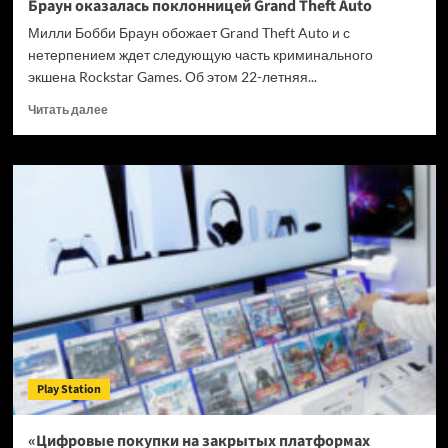
Браун оказалась поклонницей Grand Theft Auto
Милли Бобби Браун обожает Grand Theft Auto и с
нетерпением ждет следующую часть криминального
экшена Rockstar Games. Об этом 22-летняя...
Прочитать
Читать далее
больше
о
Звезда
сериала
«Очень
странные
дела»
Милли
Бобби
Браун
оказалась
поклонницей
Grand
Theft
Play Station
Auto
«Цифровые покупки на закрытых платформах