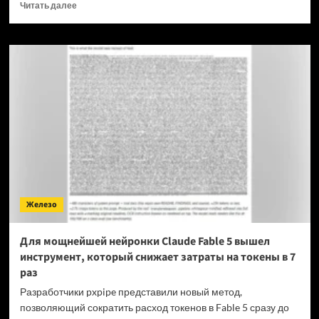
Прочитать
Читать далее
больше
о
OPPO
прекращает
поддержку
OxygenOS
и
Realme
UI
—
OnePlus
и
realme
полностью
Железо
переходят
на
ColorOS
Для мощнейшей нейронки Claude Fable 5 вышел
инструмент, который снижает затраты на токены в 7
раз
Разработчики pxpipe представили новый метод,
позволяющий сократить расход токенов в Fable 5 сразу до