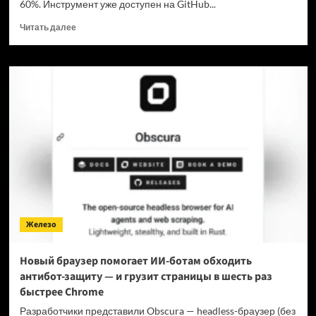
60%. Инструмент уже доступен на GitHub...
Прочитать
Читать далее
больше
о
Для
мощнейшей
нейронки
Claude
Fable
5
вышел
инструмент,
который
снижает
затраты
на
Железо
токены
в
7
Новый браузер помогает ИИ-ботам обходить
раз
антибот-защиту — и грузит страницы в шесть раз
быстрее Chrome
Разработчики представили Obscura — headless-браузер (без