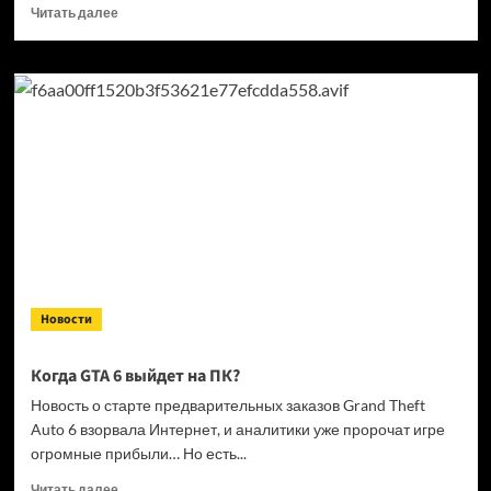
Прочитать
Читать далее
больше
о
Кандидат
в президенты
Франции
выступил
за права
геймеров
на фоне
дисковой
проблемы
GTA
6 и PlayStation
Новости
Когда GTA 6 выйдет на ПК?
Новость о старте предварительных заказов Grand Theft
Auto 6 взорвала Интернет, и аналитики уже пророчат игре
огромные прибыли… Но есть...
Прочитать
Читать далее