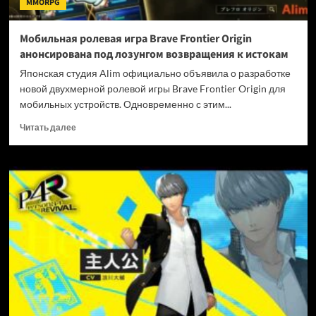
MMORPG
под
ударом
Мобильная ролевая игра Brave Frontier Origin
анонсирована под лозунгом возвращения к истокам
Японская студия Alim официально объявила о разработке
новой двухмерной ролевой игры Brave Frontier Origin для
мобильных устройств. Одновременно с этим...
Прочитать
Читать далее
больше
о
Мобильная
ролевая
игра
Brave
Frontier
Origin
анонсирована
под
лозунгом
возвращения
к
истокам