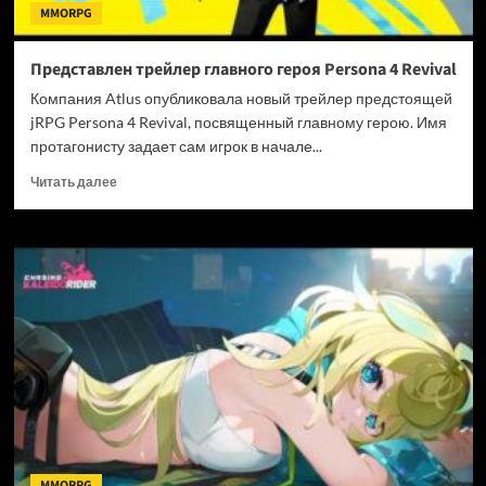
MMORPG
Представлен трейлер главного героя Persona 4 Revival
Компания Atlus опубликовала новый трейлер предстоящей
jRPG Persona 4 Revival, посвященный главному герою. Имя
протагонисту задает сам игрок в начале...
Прочитать
Читать далее
больше
о
Представлен
трейлер
главного
героя
Persona
4
Revival
MMORPG