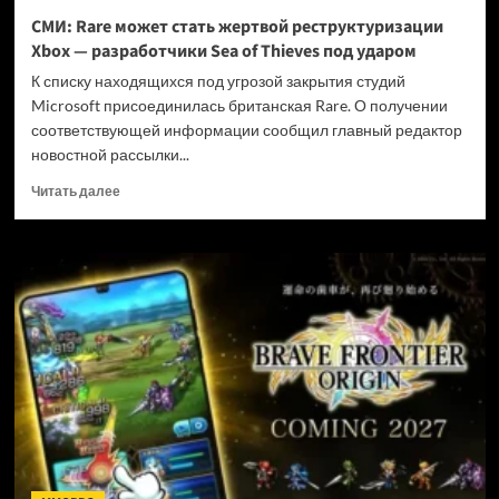
и
СМИ: Rare может стать жертвой реструктуризации
не
Xbox — разработчики Sea of Thieves под ударом
убивать
диски
К списку находящихся под угрозой закрытия студий
Microsoft присоединилась британская Rare. О получении
соответствующей информации сообщил главный редактор
новостной рассылки...
Прочитать
Читать далее
больше
о
СМИ:
Rare
может
стать
жертвой
реструктуризации
Xbox
—
разработчики
Sea
of
Thieves