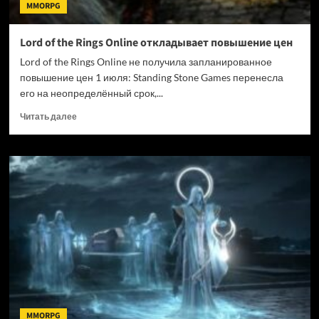
MMORPG
Lord of the Rings Online откладывает повышение цен
Lord of the Rings Online не получила запланированное
повышение цен 1 июля: Standing Stone Games перенесла
его на неопределённый срок,...
Прочитать
Читать далее
больше
о
Lord
of
the
Rings
Online
откладывает
повышение
цен
MMORPG