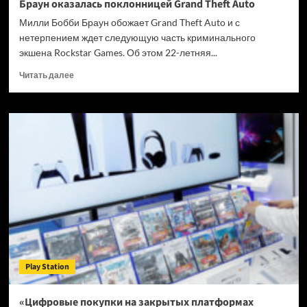
Браун оказалась поклонницей Grand Theft Auto
Милли Бобби Браун обожает Grand Theft Auto и с
нетерпением ждет следующую часть криминального
экшена Rockstar Games. Об этом 22-летняя...
Прочитать
Читать далее
больше
о
Звезда
сериала
«Очень
странные
дела»
Милли
Бобби
Браун
оказалась
поклонницей
Grand
Theft
Play Station
Auto
«Цифровые покупки на закрытых платформах