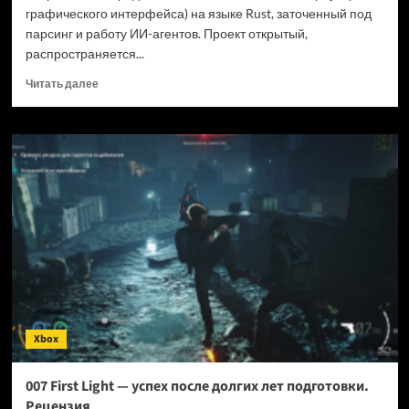
графического интерфейса) на языке Rust, заточенный под
парсинг и работу ИИ-агентов. Проект открытый,
распространяется...
Прочитать
Читать далее
больше
о
Новый
браузер
помогает
ИИ-
ботам
обходить
антибот-
защиту
—
и
грузит
страницы
Xbox
в
шесть
раз
007 First Light — успех после долгих лет подготовки.
быстрее
Рецензия