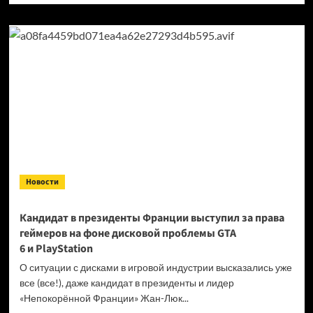
о
Продажи
Cyberpunk
2077
превысили
40 миллионов
копий
Новости
Кандидат в президенты Франции выступил за права
геймеров на фоне дисковой проблемы GTA
6 и PlayStation
О ситуации с дисками в игровой индустрии высказались уже
все (все!), даже кандидат в президенты и лидер
«Непокорённой Франции» Жан-Люк...