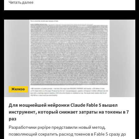
Прочитать
Читать далее
больше
о
OPPO
прекращает
поддержку
OxygenOS
и
Realme
UI
—
OnePlus
и
realme
полностью
Железо
переходят
на
ColorOS
Для мощнейшей нейронки Claude Fable 5 вышел
инструмент, который снижает затраты на токены в 7
раз
Разработчики pxpipe представили новый метод,
позволяющий сократить расход токенов в Fable 5 сразу до