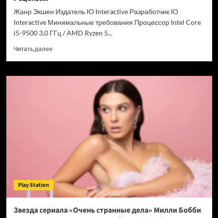
Chrome
Жанр Экшен Издатель IO Interactive Разработчик IO
Interactive Минимальные требования Процессор Intel Core
i5-9500 3,0 ГГц / AMD Ryzen 5...
Прочитать
Читать далее
больше
о
007
First
Light
—
успех
после
долгих
лет
подготовки.
Рецензия
Play Station
Звезда сериала «Очень странные дела» Милли Бобби