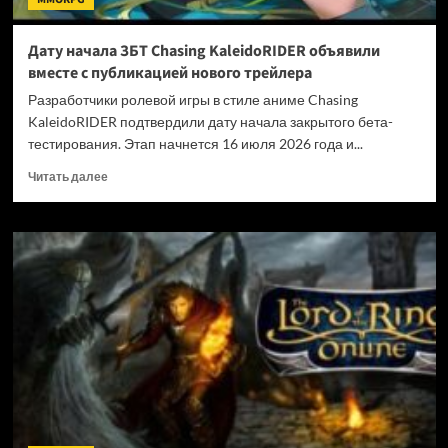
Дату начала ЗБТ Chasing KaleidoRIDER объявили
вместе с публикацией нового трейлера
Разработчики ролевой игры в стиле аниме Chasing
KaleidoRIDER подтвердили дату начала закрытого бета-
тестирования. Этап начнется 16 июля 2026 года и...
Прочитать
Читать далее
больше
о
Дату
начала
ЗБТ
Chasing
KaleidoRIDER
объявили
вместе
с
публикацией
нового
трейлера