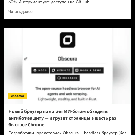
60%. Инструмент уже доступен на GitHub...
Прочитать
Читать далее
больше
о
Для
мощнейшей
нейронки
Claude
Fable
5
вышел
инструмент,
который
снижает
затраты
на
Железо
токены
в
7
Новый браузер помогает ИИ-ботам обходить
раз
антибот-защиту — и грузит страницы в шесть раз
быстрее Chrome
Разработчики представили Obscura — headless-браузер (без