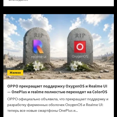
больше
о
Когда
GTA
6 выйдет
на ПК?
Железо
OPPO прекращает поддержку OxygenOS и Realme UI
— OnePlus и realme полностью переходят на ColorOS
OPPO официально объявила, что прекращает поддержку и
разработку фирменных оболочек OxygenOS и Realme UI:
теперь все новые смартфоны OnePlus и...