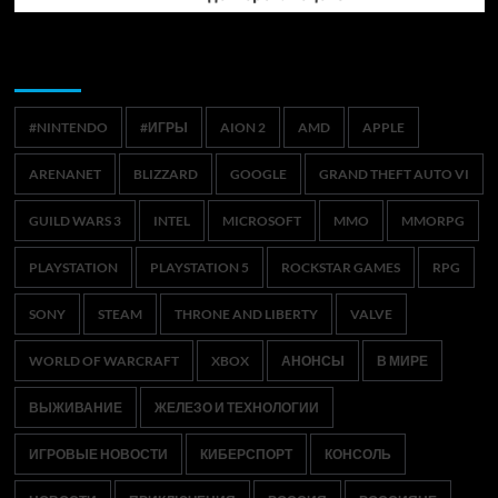
Метки
#NINTENDO
#ИГРЫ
AION 2
AMD
APPLE
ARENANET
BLIZZARD
GOOGLE
GRAND THEFT AUTO VI
GUILD WARS 3
INTEL
MICROSOFT
MMO
MMORPG
PLAYSTATION
PLAYSTATION 5
ROCKSTAR GAMES
RPG
SONY
STEAM
THRONE AND LIBERTY
VALVE
WORLD OF WARCRAFT
XBOX
АНОНСЫ
В МИРЕ
ВЫЖИВАНИЕ
ЖЕЛЕЗО И ТЕХНОЛОГИИ
ИГРОВЫЕ НОВОСТИ
КИБЕРСПОРТ
КОНСОЛЬ