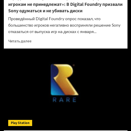
игрокам не принедлежат»: В Digital Foundry призвали
Sony одуматься и не убивать диски
Проведённый Digital Foundry опрос показал, что
большинство игроков негативно восприняли решение Sony
отказаться от выпуска игр на дисках с января...
Прочитать
Читать далее
больше
о
«Цифровые
покупки
на
закрытых
платформах
игрокам
не
принедлежат»:
В
Digital
Foundry
призвали
Play Station
Sony
одуматься