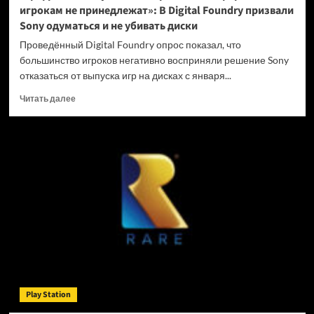
игрокам не принедлежат»: В Digital Foundry призвали
Sony одуматься и не убивать диски
Проведённый Digital Foundry опрос показал, что
большинство игроков негативно восприняли решение Sony
отказаться от выпуска игр на дисках с января...
Прочитать
Читать далее
больше
о
«Цифровые
покупки
на
закрытых
платформах
игрокам
не
принедлежат»:
В
Digital
Foundry
призвали
Play Station
Sony
одуматься