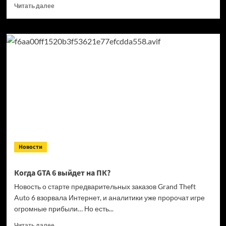
Прочитать
Читать далее
больше
о
Кандидат
в президенты
Франции
выступил
за права
геймеров
на фоне
дисковой
проблемы
GTA
6 и PlayStation
Новости
Когда GTA 6 выйдет на ПК?
Новость о старте предварительных заказов Grand Theft
Auto 6 взорвала Интернет, и аналитики уже пророчат игре
огромные прибыли… Но есть...
Прочитать
Читать далее