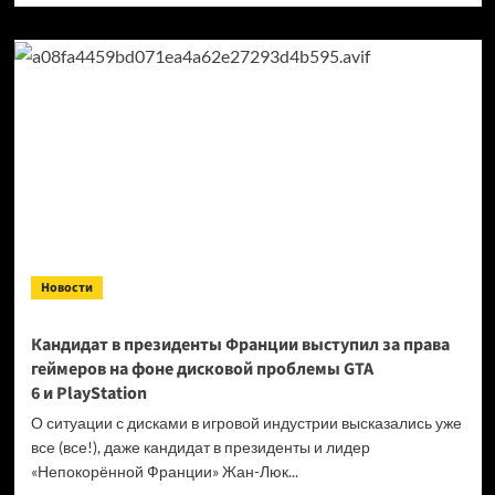
о
Продажи
Cyberpunk
2077
превысили
40 миллионов
копий
Новости
Кандидат в президенты Франции выступил за права
геймеров на фоне дисковой проблемы GTA
6 и PlayStation
О ситуации с дисками в игровой индустрии высказались уже
все (все!), даже кандидат в президенты и лидер
«Непокорённой Франции» Жан-Люк...