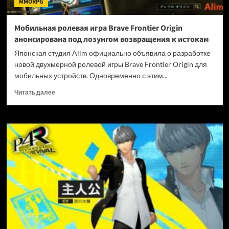
MMORPG
под
ударом
Мобильная ролевая игра Brave Frontier Origin
анонсирована под лозунгом возвращения к истокам
Японская студия Alim официально объявила о разработке
новой двухмерной ролевой игры Brave Frontier Origin для
мобильных устройств. Одновременно с этим...
Прочитать
Читать далее
больше
о
Мобильная
ролевая
игра
Brave
Frontier
Origin
анонсирована
под
лозунгом
возвращения
к
истокам