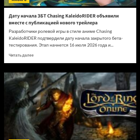
Дату начала ЗБТ Chasing KaleidoRIDER объявили
вместе с публикацией нового трейлера
Разработчики ролевой игры в стиле аниме Chasing
KaleidoRIDER подтвердили дату начала закрытого бета-
тестирования. Этап начнется 16 июля 2026 года и...
Прочитать
Читать далее
больше
о
Дату
начала
ЗБТ
Chasing
KaleidoRIDER
объявили
вместе
с
публикацией
нового
трейлера