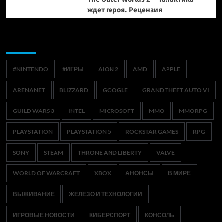
ждет героя. Рецензия
Метки
#NINTENDO
#ИГРЫ
AION 2
AMD
APPLE
ARENANET
BLIZZARD
GOOGLE
GRAND THEFT AUTO VI
GUILD WARS 3
INTEL
MICROSOFT
MMO
MMORPG
PLAYSTATION
PLAYSTATION 5
ROCKSTAR GAMES
RPG
SONY
STEAM
THRONE AND LIBERTY
VALVE
WORLD OF WARCRAFT
XBOX
АНОНСЫ
В МИРЕ
ВЫЖИВАНИЕ
ЖЕЛЕЗО И ТЕХНОЛОГИИ
ИГРОВЫЕ НОВОСТИ
КИБЕРСПОРТ
КОНСОЛЬ