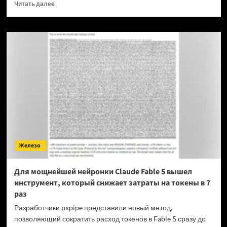
Прочитать
Читать далее
больше
о
OPPO
прекращает
поддержку
OxygenOS
и
Realme
UI
—
OnePlus
и
realme
полностью
Железо
переходят
на
ColorOS
Для мощнейшей нейронки Claude Fable 5 вышел
инструмент, который снижает затраты на токены в 7
раз
Разработчики pxpipe представили новый метод,
позволяющий сократить расход токенов в Fable 5 сразу до