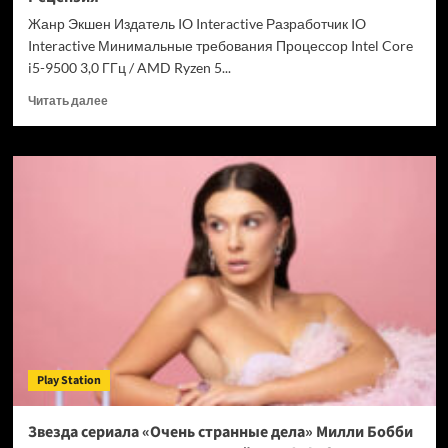
Chrome
Жанр Экшен Издатель IO Interactive Разработчик IO
Interactive Минимальные требования Процессор Intel Core
i5-9500 3,0 ГГц / AMD Ryzen 5...
Прочитать
Читать далее
больше
о
007
First
Light
—
успех
после
долгих
лет
подготовки.
Рецензия
Play Station
Звезда сериала «Очень странные дела» Милли Бобби