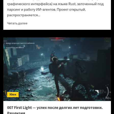
графического интерфейса) на языке Rust, заточенный под
парсинг и работу ИИ-агентов. Проект открытый,
распространяется...
Прочитать
Читать далее
больше
о
Новый
браузер
помогает
ИИ-
ботам
обходить
антибот-
защиту
—
и
грузит
страницы
Xbox
в
шесть
раз
007 First Light — успех после долгих лет подготовки.
быстрее
Рецензия