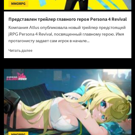
MMORPG
Представлен трейлер главного героя Persona 4 Revival
Компания Atlus опубликовала новый трейлер предстоящей
jRPG Persona 4 Revival, посвященный главному герою. Имя
протагонисту задает сам игрок в начале...
Прочитать
Читать далее
больше
о
Представлен
трейлер
главного
героя
Persona
4
Revival
MMORPG