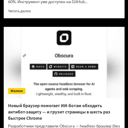
60%. Инструмент уже доступен на GitHub...
Прочитать
Читать далее
больше
о
Для
мощнейшей
нейронки
Claude
Fable
5
вышел
инструмент,
который
снижает
затраты
на
Железо
токены
в
7
Новый браузер помогает ИИ-ботам обходить
раз
антибот-защиту — и грузит страницы в шесть раз
быстрее Chrome
Разработчики представили Obscura — headless-браузер (без