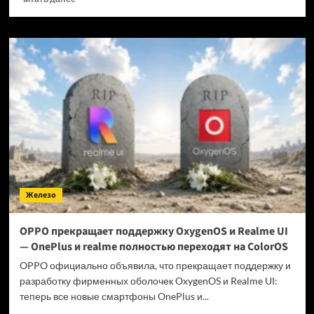
больше
о
Когда
GTA
6 выйдет
на ПК?
Железо
OPPO прекращает поддержку OxygenOS и Realme UI
— OnePlus и realme полностью переходят на ColorOS
OPPO официально объявила, что прекращает поддержку и
разработку фирменных оболочек OxygenOS и Realme UI:
теперь все новые смартфоны OnePlus и...