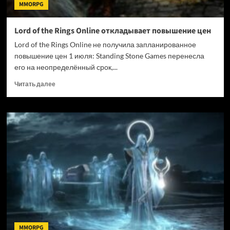
MMORPG
Lord of the Rings Online откладывает повышение цен
Lord of the Rings Online не получила запланированное
повышение цен 1 июля: Standing Stone Games перенесла
его на неопределённый срок,...
Прочитать
Читать далее
больше
о
Lord
of
the
Rings
Online
откладывает
повышение
цен
MMORPG