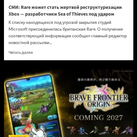
и
СМИ: Rare может стать жертвой реструктуризации
не
Xbox — разработчики Sea of Thieves под ударом
убивать
диски
К списку находящихся под угрозой закрытия студий
Microsoft присоединилась британская Rare. О получении
соответствующей информации сообщил главный редактор
новостной рассылки...
Прочитать
Читать далее
больше
о
СМИ:
Rare
может
стать
жертвой
реструктуризации
Xbox
—
разработчики
Sea
of
Thieves