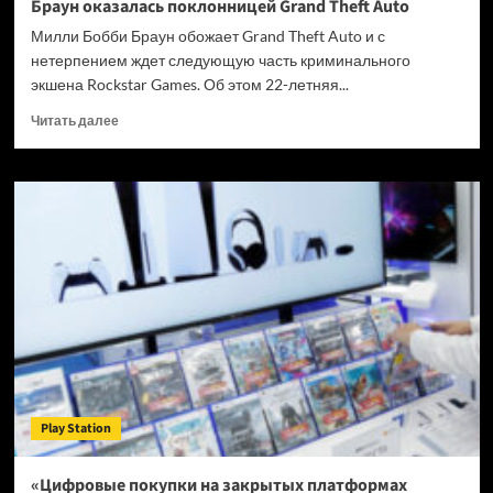
Браун оказалась поклонницей Grand Theft Auto
Милли Бобби Браун обожает Grand Theft Auto и с
нетерпением ждет следующую часть криминального
экшена Rockstar Games. Об этом 22-летняя...
Прочитать
Читать далее
больше
о
Звезда
сериала
«Очень
странные
дела»
Милли
Бобби
Браун
оказалась
поклонницей
Grand
Theft
Play Station
Auto
«Цифровые покупки на закрытых платформах