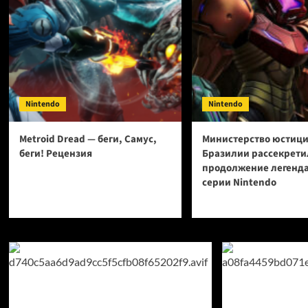
Nintendo
Nintendo
Metroid Dread — беги, Самус,
Министерство юстиц
беги! Рецензия
Бразилии рассекрети
продолжение легенд
серии Nintendo