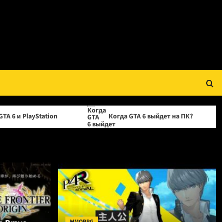
ion
Когда GTA 6 выйдет на ПК?
OPPO пр
MMORPG