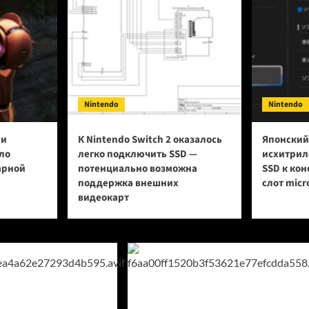
Nintendo
Nintendo
ии
К Nintendo Switch 2 оказалось
Японский
ло
легко подключить SSD —
исхитрил
арной
потенциально возможна
SSD к кон
поддержка внешних
слот micr
видеокарт