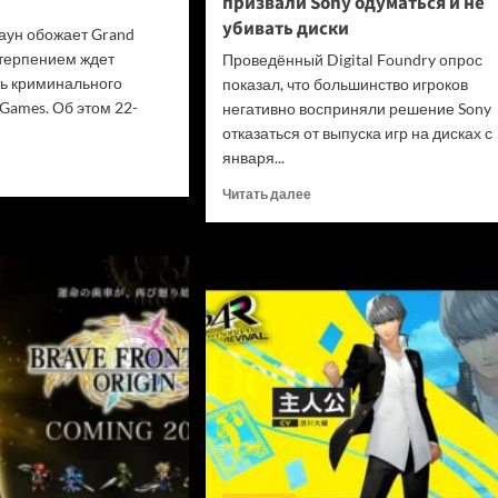
призвали Sony одуматься и не
убивать диски
аун обожает Grand
етерпением ждет
Проведённый Digital Foundry опрос
ь криминального
показал, что большинство игроков
Games. Об этом 22-
негативно восприняли решение Sony
отказаться от выпуска игр на дисках с
января...
итать
ше
Прочитать
Читать далее
больше
да
о
ала
«Цифровые
нь
покупки
нные
на
»
закрытых
ли
платформах
и
игрокам
н
не
алась
принедлежат»:
онницей
В
d
Digital
Foundry
призвали