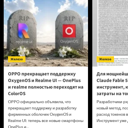
в пр
превысили
Фран
40 миллионов
выст
копий
за пр
гейм
на ф
диск
проб
GTA
6 и P
Железо
Железо
OPPO прекращает поддержку
Для мощнейш
OxygenOS и Realme UI — OnePlus
Claude Fable 
и realme полностью переходят на
инструмент, 
ColorOS
затраты на то
OPPO официально объявила, что
Разработчики px
прекращает поддержку и разработку
новый метод, по
фирменных оболочек OxygenOS и
расход токенов в
Realme UI: теперь все новые смартфоны
Инструмент уже д
OnePlus и...