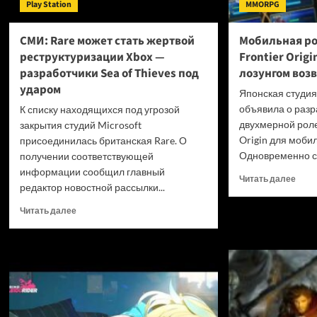
Play Station
MMORPG
СМИ: Rare может стать жертвой
Мобильная ро
реструктуризации Xbox —
Frontier Orig
разработчики Sea of Thieves под
лозунгом воз
ударом
Японская студи
объявила о разр
К списку находящихся под угрозой
двухмерной роле
закрытия студий Microsoft
Origin для моби
присоединилась британская Rare. О
Одновременно с 
получении соответствующей
информации сообщил главный
Проч
Читать далее
редактор новостной рассылки...
боль
о
Прочитать
Читать далее
Моби
больше
роле
о
игра
СМИ:
Brave
Rare
Front
может
Origi
стать
анон
жертвой
под
реструктуризации