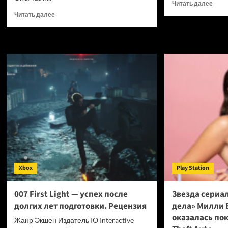
Проч
Читать далее
боль
Прочитать
Читать далее
о
больше
Для
о
мощ
OPPO
нейр
прекращает
Claud
поддержку
Fable
OxygenOS
5
и
выш
Realme
инст
UI
кото
—
сниж
OnePlus
затр
и
на
realme
токе
полностью
в
переходят
7
Xbox
на
Play Station
раз
ColorOS
007 First Light — успех после
Звезда сериа
долгих лет подготовки. Рецензия
дела» Милли 
оказалась по
Жанр Экшен Издатель IO Interactive