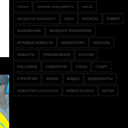
STEAM
THRONE AND LIBERTY
VALVE
WORLD OF WARCRAFT
XBOX
АНОНСЫ
В МИРЕ
ВЫЖИВАНИЕ
ЖЕЛЕЗО И ТЕХНОЛОГИИ
ИГРОВЫЕ НОВОСТИ
КИБЕРСПОРТ
КОНСОЛЬ
НОВОСТИ
ПРИКЛЮЧЕНИЯ
РОССИЯ
РОССИЯНЕ
СИМУЛЯТОР
СЛУХИ
СПОРТ
СТРАТЕГИЯ
ЭКШЕН
ВИДЕО
ВИДЕОКАРТЫ
НОВОСТИ PLAYSTATION
НОВОСТИ XBOX
ШУТЕР