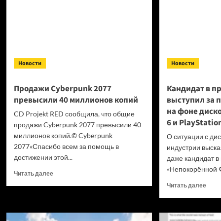
Новости
Новости
Продажи Cyberpunk 2077
Кандидат в п
превысили 40 миллионов копий
выступил за 
на фоне диск
CD Projekt RED сообщила, что общие
6 и PlayStatio
продажи Cyberpunk 2077 превысили 40
миллионов копий.© Cyberpunk
О ситуации с ди
2077«Спасибо всем за помощь в
индустрии высказ
достижении этой...
даже кандидат в
«Непокорённой Ф
Прочитать
Читать далее
больше
Проч
Читать далее
о
боль
Продажи
о
Cyberpunk
Канд
2077