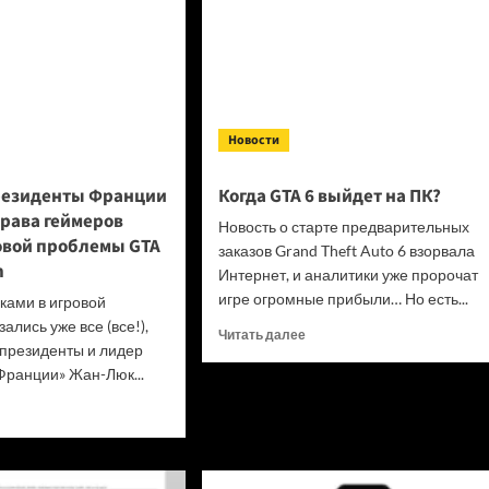
Новости
резиденты Франции
Когда GTA 6 выйдет на ПК?
права геймеров
Новость о старте предварительных
овой проблемы GTA
заказов Grand Theft Auto 6 взорвала
n
Интернет, и аналитики уже пророчат
игре огромные прибыли… Но есть...
сками в игровой
ались уже все (все!),
Прочитать
Читать далее
 президенты и лидер
больше
ранции» Жан-Люк...
о
Когда
итать
GTA
ше
6 выйдет
на ПК?
идат