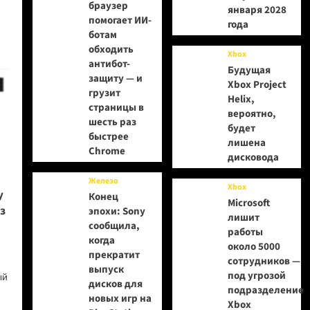
браузер
января 2028
помогает ИИ-
года
ботам
обходить
Xbox
антибот-
Будущая
защиту — и
Xbox Project
грузит
Helix,
страницы в
вероятно,
шесть раз
будет
быстрее
лишена
Chrome
дисковода
Железо
Xbox
у
Конец
Microsoft
з
эпохи: Sony
лишит
сообщила,
работы
когда
около 5000
прекратит
сотрудников —
выпуск
под угрозой
ый
дисков для
подразделение
новых игр на
Xbox