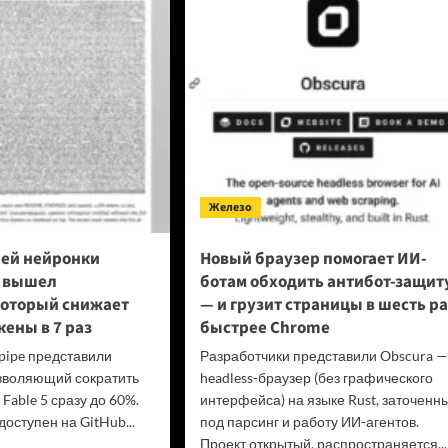
езиденты
ции
упил
ава
еров
оне
овой
лемы
layStation
Железо
ей нейронки
Новый браузер помогает ИИ-
5 вышел
ботам обходить антибот-защит
который снижает
— и грузит страницы в шесть ра
кены в 7 раз
быстрее Chrome
pipe представили
Разработчики представили Obscura —
зволяющий сократить
headless-браузер (без графического
 Fable 5 сразу до 60%.
интерфейса) на языке Rust, заточенн
оступен на GitHub...
под парсинг и работу ИИ-агентов.
Проект открытый, распространяется...