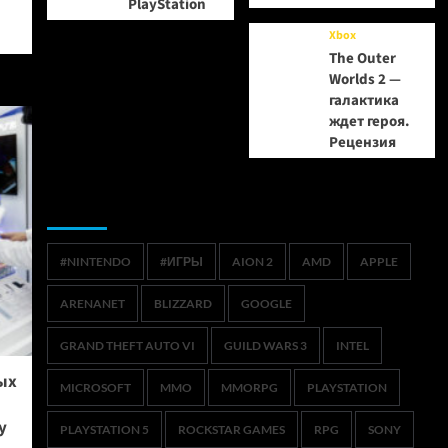
PlayStation
Xbox
The Outer
Worlds 2 —
галактика
ждет героя.
Рецензия
Метки
#NINTENDO
#ИГРЫ
AION 2
AMD
APPLE
ARENANET
BLIZZARD
GOOGLE
GRAND THEFT AUTO VI
GUILD WARS 3
INTEL
ых
MICROSOFT
MMO
MMORPG
PLAYSTATION
y
PLAYSTATION 5
ROCKSTAR GAMES
RPG
SONY