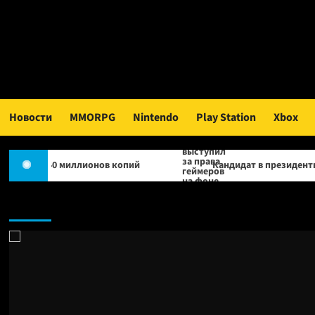
Перейти
к
содержимому
Новости
MMORPG
Nintendo
Play Station
Xbox
миллионов копий
Кандидат в президенты Франции высту
Новости: