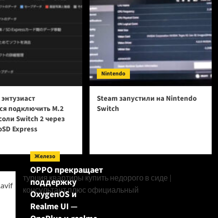
Nintendo
 энтузиаст
Steam запустили на Nintendo
ся подключить M.2
Switch
соли Switch 2 через
oSD Express
Железо
OPPO прекращает
турция квартиры купить недорого в сиде
|
поддержку
консультант плюс официальный
OxygenOS и
Realme UI —
Поиск