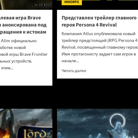
MMORPG
Sony
одуматься
и
левая игра Brave
Представлен трейлер главного
не
in анонсирована под
героя Persona 4 Revival
убивать
вращения к истокам
диски
Компания Atlus опубликовала новый
трейлер предстоящей jRPG Persona 4
я Alim официально
Revival, посвященный главному герою
аботке новой
Имя протагонисту задает сам игрок в
вой игры Brave Frontier
начале...
льных устройств.
этим...
Прочитать
Читать далее
больше
итать
о
ше
Представлен
трейлер
льная
главного
вая
героя
Persona
4
ier
Revival
n
сирована