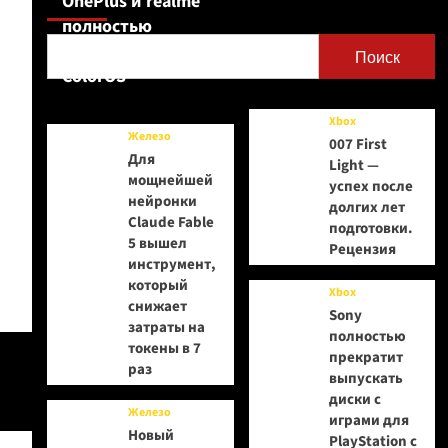
OnePlus и realme
полностью
переходят на
Поиск
ColorOS
Xbox
Железо
007 First
Для
Light —
мощнейшей
успех после
нейронки
долгих лет
Claude Fable
подготовки.
5 вышел
Рецензия
инструмент,
который
Xbox
снижает
Sony
затраты на
полностью
токены в 7
прекратит
раз
выпускать
диски с
Железо
играми для
Новый
PlayStation с