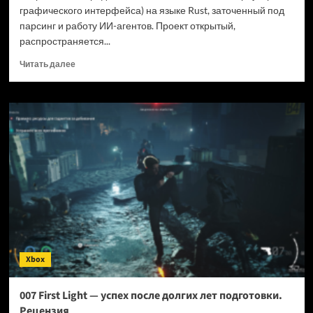
графического интерфейса) на языке Rust, заточенный под
парсинг и работу ИИ-агентов. Проект открытый,
распространяется...
Прочитать
Читать далее
больше
о
Новый
браузер
помогает
ИИ-
ботам
обходить
антибот-
защиту
—
и
грузит
страницы
Xbox
в
шесть
раз
007 First Light — успех после долгих лет подготовки.
быстрее
Рецензия