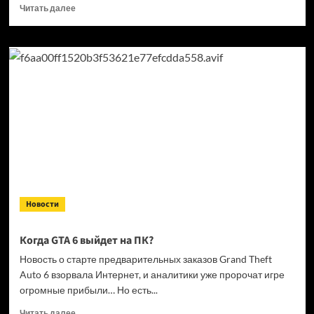
Прочитать
Читать далее
больше
о
Кандидат
в президенты
Франции
выступил
за права
геймеров
на фоне
дисковой
проблемы
GTA
6 и PlayStation
Новости
Когда GTA 6 выйдет на ПК?
Новость о старте предварительных заказов Grand Theft
Auto 6 взорвала Интернет, и аналитики уже пророчат игре
огромные прибыли… Но есть...
Прочитать
Читать далее