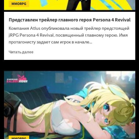
MMORPG
Представлен трейлер главного героя Persona 4 Revival
Компания Atlus опубликовала новый трейлер предстоящей
jRPG Persona 4 Revival, посвященный главному герою. Имя
протагонисту задает сам игрок в начале...
Прочитать
Читать далее
больше
о
Представлен
трейлер
главного
героя
Persona
4
Revival
MMORPG