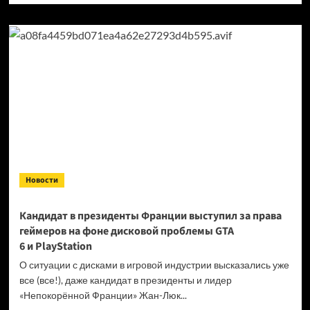
о
Продажи
Cyberpunk
2077
превысили
40 миллионов
копий
Новости
Кандидат в президенты Франции выступил за права
геймеров на фоне дисковой проблемы GTA
6 и PlayStation
О ситуации с дисками в игровой индустрии высказались уже
все (все!), даже кандидат в президенты и лидер
«Непокорённой Франции» Жан-Люк...