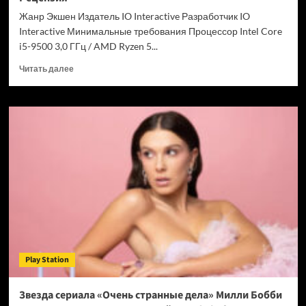
Chrome
Жанр Экшен Издатель IO Interactive Разработчик IO
Interactive Минимальные требования Процессор Intel Core
i5-9500 3,0 ГГц / AMD Ryzen 5...
Прочитать
Читать далее
больше
о
007
First
Light
—
успех
после
долгих
лет
подготовки.
Рецензия
Play Station
Звезда сериала «Очень странные дела» Милли Бобби