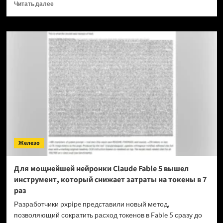
Прочитать
Читать далее
больше
о
OPPO
прекращает
поддержку
OxygenOS
и
Realme
UI
—
OnePlus
и
realme
полностью
Железо
переходят
на
ColorOS
Для мощнейшей нейронки Claude Fable 5 вышел
инструмент, который снижает затраты на токены в 7
раз
Разработчики pxpipe представили новый метод,
позволяющий сократить расход токенов в Fable 5 сразу до