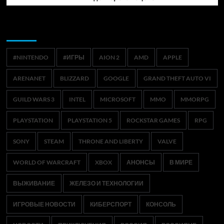
Метки
#NINTENDO
#ИГРЫ
AION 2
AMD
APPLE
ARENANET
BLIZZARD
GOOGLE
GRAND THEFT AUTO VI
GUILD WARS 3
INTEL
MICROSOFT
MMO
MMORPG
PLAYSTATION
PLAYSTATION 5
ROCKSTAR GAMES
RPG
SONY
STEAM
THRONE AND LIBERTY
VALVE
WORLD OF WARCRAFT
XBOX
АНОНСЫ
В МИРЕ
ВЫЖИВАНИЕ
ЖЕЛЕЗО И ТЕХНОЛОГИИ
ИГРОВЫЕ НОВОСТИ
КИБЕРСПОРТ
КОНСОЛЬ