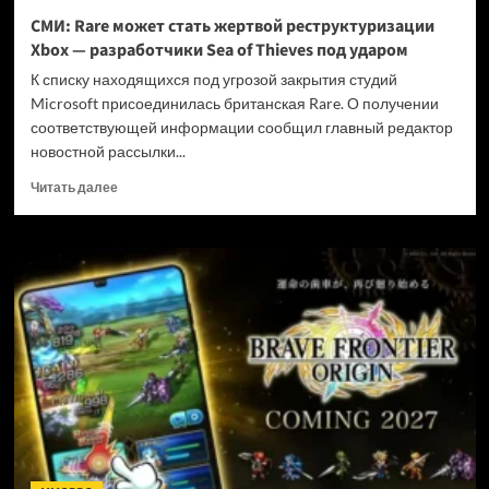
и
СМИ: Rare может стать жертвой реструктуризации
не
Xbox — разработчики Sea of Thieves под ударом
убивать
диски
К списку находящихся под угрозой закрытия студий
Microsoft присоединилась британская Rare. О получении
соответствующей информации сообщил главный редактор
новостной рассылки...
Прочитать
Читать далее
больше
о
СМИ:
Rare
может
стать
жертвой
реструктуризации
Xbox
—
разработчики
Sea
of
Thieves