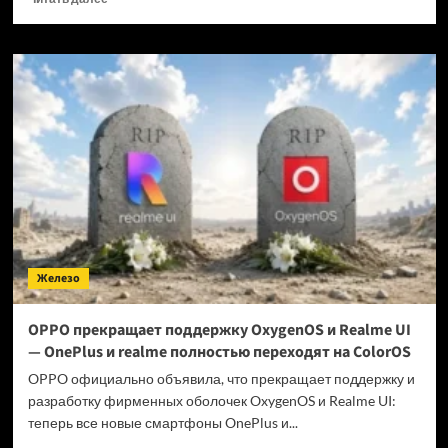
больше
о
Когда
GTA
6 выйдет
на ПК?
Железо
OPPO прекращает поддержку OxygenOS и Realme UI
— OnePlus и realme полностью переходят на ColorOS
OPPO официально объявила, что прекращает поддержку и
разработку фирменных оболочек OxygenOS и Realme UI:
теперь все новые смартфоны OnePlus и...