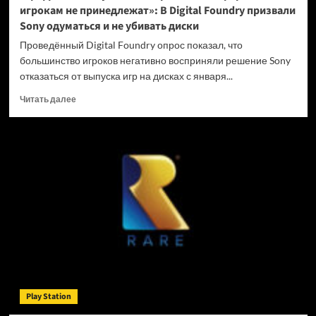
игрокам не принедлежат»: В Digital Foundry призвали
Sony одуматься и не убивать диски
Проведённый Digital Foundry опрос показал, что
большинство игроков негативно восприняли решение Sony
отказаться от выпуска игр на дисках с января...
Прочитать
Читать далее
больше
о
«Цифровые
покупки
на
закрытых
платформах
игрокам
не
принедлежат»:
В
Digital
Foundry
призвали
Play Station
Sony
одуматься