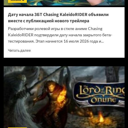
Дату начала ЗБТ Chasing KaleidoRIDER объявили
вместе с публикацией нового трейлера
Разработчики ролевой игры в стиле аниме Chasing
KaleidoRIDER подтвердили дату начала закрытого бета-
тестирования. Этап начнется 16 июля 2026 года и...
Прочитать
Читать далее
больше
о
Дату
начала
ЗБТ
Chasing
KaleidoRIDER
объявили
вместе
с
публикацией
нового
трейлера