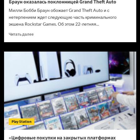
Браун оказалась поклонницей Grand Theft Auto
Милли Бобби Браун обожает Grand Theft Auto и с
нетерпением ждет следующую часть криминального
экшена Rockstar Games. Об этом 22-летняя...
Прочитать
Читать далее
больше
о
Звезда
сериала
«Очень
странные
дела»
Милли
Бобби
Браун
оказалась
поклонницей
Grand
Theft
Play Station
Auto
«Цифровые покупки на закрытых платформах