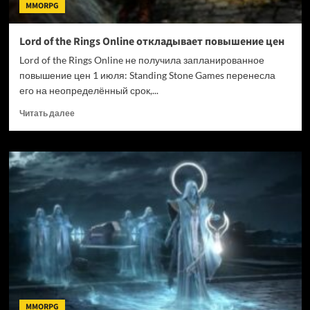
MMORPG
Lord of the Rings Online откладывает повышение цен
Lord of the Rings Online не получила запланированное
повышение цен 1 июля: Standing Stone Games перенесла
его на неопределённый срок,...
Прочитать
Читать далее
больше
о
Lord
of
the
Rings
Online
откладывает
повышение
цен
MMORPG