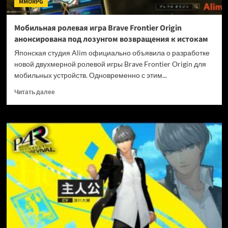
MMORPG
под
ударом
Мобильная ролевая игра Brave Frontier Origin
анонсирована под лозунгом возвращения к истокам
Японская студия Alim официально объявила о разработке
новой двухмерной ролевой игры Brave Frontier Origin для
мобильных устройств. Одновременно с этим...
Прочитать
Читать далее
больше
о
Мобильная
ролевая
игра
Brave
Frontier
Origin
анонсирована
под
лозунгом
возвращения
к
истокам