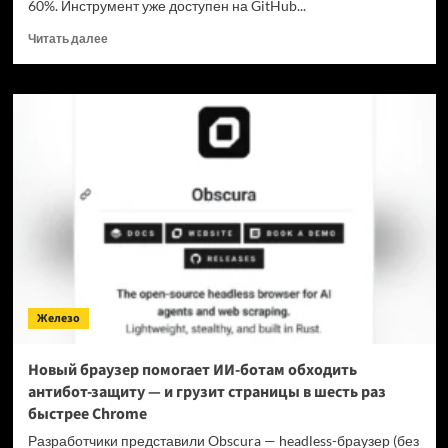
60%. Инструмент уже доступен на GitHub...
Прочитать
Читать далее
больше
о
Для
мощнейшей
нейронки
Claude
Fable
5
вышел
инструмент,
который
снижает
затраты
на
Железо
токены
в
7
Новый браузер помогает ИИ-ботам обходить
раз
антибот-защиту — и грузит страницы в шесть раз
быстрее Chrome
Разработчики представили Obscura — headless-браузер (без