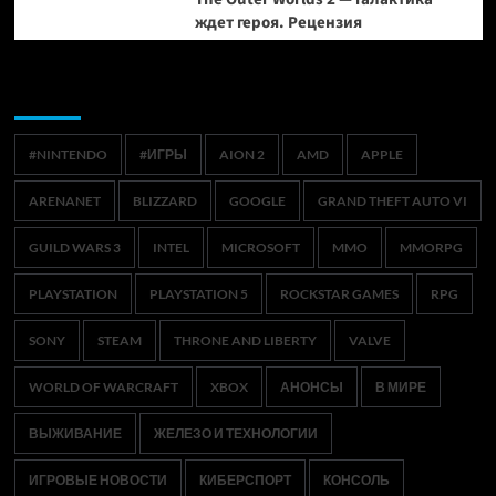
ждет героя. Рецензия
Метки
#NINTENDO
#ИГРЫ
AION 2
AMD
APPLE
ARENANET
BLIZZARD
GOOGLE
GRAND THEFT AUTO VI
GUILD WARS 3
INTEL
MICROSOFT
MMO
MMORPG
PLAYSTATION
PLAYSTATION 5
ROCKSTAR GAMES
RPG
SONY
STEAM
THRONE AND LIBERTY
VALVE
WORLD OF WARCRAFT
XBOX
АНОНСЫ
В МИРЕ
ВЫЖИВАНИЕ
ЖЕЛЕЗО И ТЕХНОЛОГИИ
ИГРОВЫЕ НОВОСТИ
КИБЕРСПОРТ
КОНСОЛЬ