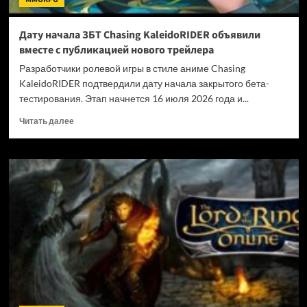
Дату начала ЗБТ Chasing KaleidoRIDER объявили
вместе с публикацией нового трейлера
Разработчики ролевой игры в стиле аниме Chasing
KaleidoRIDER подтвердили дату начала закрытого бета-
тестирования. Этап начнется 16 июля 2026 года и...
Прочитать
Читать далее
больше
о
Дату
начала
ЗБТ
Chasing
KaleidoRIDER
объявили
вместе
с
публикацией
нового
трейлера