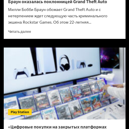
Браун оказалась поклонницей Grand Theft Auto
Милли Бобби Браун обожает Grand Theft Auto и с
нетерпением ждет следующую часть криминального
экшена Rockstar Games. Об этом 22-летняя...
Прочитать
Читать далее
больше
о
Звезда
сериала
«Очень
странные
дела»
Милли
Бобби
Браун
оказалась
поклонницей
Grand
Theft
Play Station
Auto
«Цифровые покупки на закрытых платформах