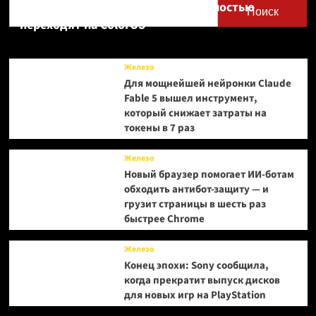
Realme UI — OnePlus и realme полностью
Поиск
переходят на ColorOS
Железо
Для мощнейшей нейронки Claude
Fable 5 вышел инструмент,
который снижает затраты на
токены в 7 раз
Железо
Новый браузер помогает ИИ-ботам
обходить антибот-защиту — и
грузит страницы в шесть раз
быстрее Chrome
Железо
Конец эпохи: Sony сообщила,
когда прекратит выпуск дисков
для новых игр на PlayStation