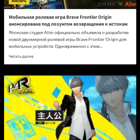
MMORPG
под
ударом
Мобильная ролевая игра Brave Frontier Origin
анонсирована под лозунгом возвращения к истокам
Японская студия Alim официально объявила о разработке
новой двухмерной ролевой игры Brave Frontier Origin для
мобильных устройств. Одновременно с этим...
Прочитать
Читать далее
больше
о
Мобильная
ролевая
игра
Brave
Frontier
Origin
анонсирована
под
лозунгом
возвращения
к
истокам