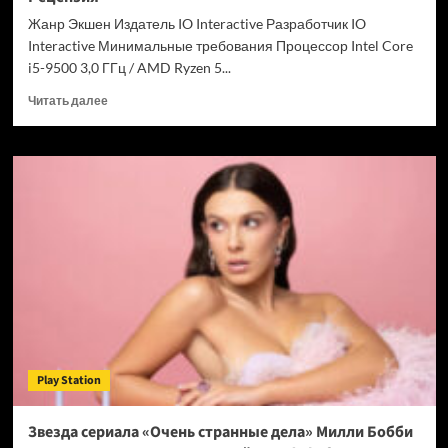
Chrome
Жанр Экшен Издатель IO Interactive Разработчик IO
Interactive Минимальные требования Процессор Intel Core
i5-9500 3,0 ГГц / AMD Ryzen 5...
Прочитать
Читать далее
больше
о
007
First
Light
—
успех
после
долгих
лет
подготовки.
Рецензия
Play Station
Звезда сериала «Очень странные дела» Милли Бобби