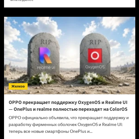
больше
о
Когда
GTA
6 выйдет
на ПК?
Железо
OPPO прекращает поддержку OxygenOS и Realme UI
— OnePlus и realme полностью переходят на ColorOS
OPPO официально объявила, что прекращает поддержку и
разработку фирменных оболочек OxygenOS и Realme UI:
теперь все новые смартфоны OnePlus и...