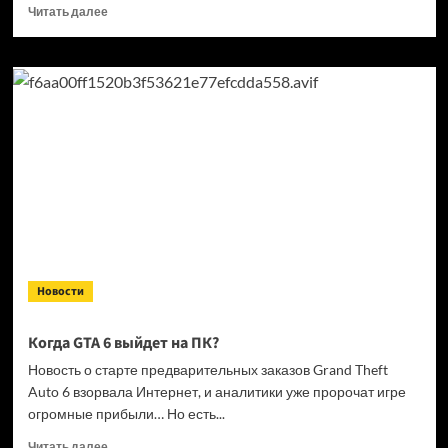
Прочитать
Читать далее
больше
о
Кандидат
в президенты
Франции
выступил
за права
геймеров
на фоне
дисковой
проблемы
GTA
6 и PlayStation
Новости
Когда GTA 6 выйдет на ПК?
Новость о старте предварительных заказов Grand Theft
Auto 6 взорвала Интернет, и аналитики уже пророчат игре
огромные прибыли… Но есть...
Прочитать
Читать далее