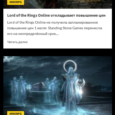
MMORPG
Lord of the Rings Online откладывает повышение цен
Lord of the Rings Online не получила запланированное
повышение цен 1 июля: Standing Stone Games перенесла
его на неопределённый срок,...
Прочитать
Читать далее
больше
о
Lord
of
the
Rings
Online
откладывает
повышение
цен
MMORPG