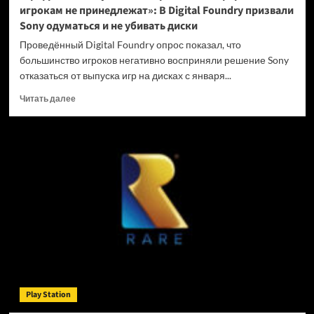
игрокам не принедлежат»: В Digital Foundry призвали
Sony одуматься и не убивать диски
Проведённый Digital Foundry опрос показал, что
большинство игроков негативно восприняли решение Sony
отказаться от выпуска игр на дисках с января...
Прочитать
Читать далее
больше
о
«Цифровые
покупки
на
закрытых
платформах
игрокам
не
принедлежат»:
В
Digital
Foundry
призвали
Play Station
Sony
одуматься