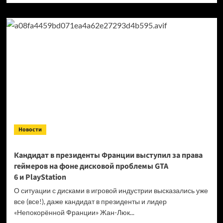
о
Продажи
Cyberpunk
2077
превысили
40 миллионов
копий
Новости
Кандидат в президенты Франции выступил за права
геймеров на фоне дисковой проблемы GTA
6 и PlayStation
О ситуации с дисками в игровой индустрии высказались уже
все (все!), даже кандидат в президенты и лидер
«Непокорённой Франции» Жан-Люк...