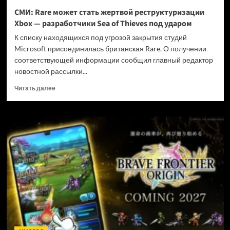
и
СМИ: Rare может стать жертвой реструктуризации
не
Xbox — разработчики Sea of Thieves под ударом
убивать
диски
К списку находящихся под угрозой закрытия студий
Microsoft присоединилась британская Rare. О получении
соответствующей информации сообщил главный редактор
новостной рассылки...
Прочитать
Читать далее
больше
о
СМИ:
Rare
может
стать
жертвой
реструктуризации
Xbox
—
разработчики
Sea
of
Thieves