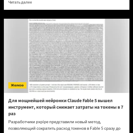
Прочитать
Читать далее
больше
о
OPPO
прекращает
поддержку
OxygenOS
и
Realme
UI
—
OnePlus
и
realme
полностью
Железо
переходят
на
ColorOS
Для мощнейшей нейронки Claude Fable 5 вышел
инструмент, который снижает затраты на токены в 7
раз
Разработчики pxpipe представили новый метод,
позволяющий сократить расход токенов в Fable 5 сразу до