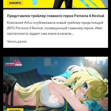
MMORPG
Представлен трейлер главного героя Persona 4 Revival
Компания Atlus опубликовала новый трейлер предстоящей
jRPG Persona 4 Revival, посвященный главному герою. Имя
протагонисту задает сам игрок в начале...
Прочитать
Читать далее
больше
о
Представлен
трейлер
главного
героя
Persona
4
Revival
MMORPG