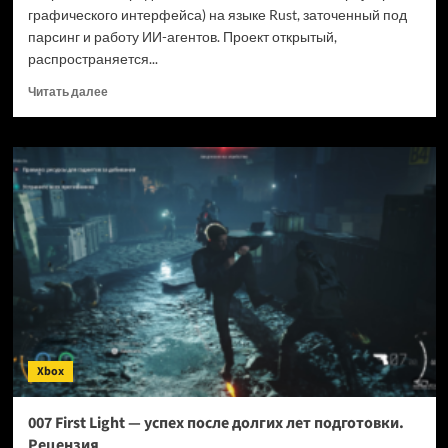
графического интерфейса) на языке Rust, заточенный под
парсинг и работу ИИ-агентов. Проект открытый,
распространяется...
Прочитать
Читать далее
больше
о
Новый
браузер
помогает
ИИ-
ботам
обходить
антибот-
защиту
—
и
грузит
страницы
Xbox
в
шесть
раз
007 First Light — успех после долгих лет подготовки.
быстрее
Рецензия