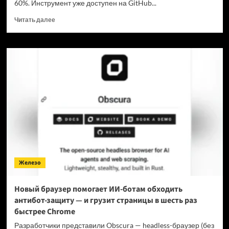
60%. Инструмент уже доступен на GitHub...
Прочитать
Читать далее
больше
о
Для
мощнейшей
нейронки
Claude
Fable
5
вышел
инструмент,
который
снижает
затраты
на
Железо
токены
в
7
Новый браузер помогает ИИ-ботам обходить
раз
антибот-защиту — и грузит страницы в шесть раз
быстрее Chrome
Разработчики представили Obscura — headless-браузер (без