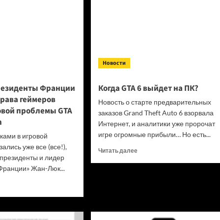
Новости
резиденты Франции
Когда GTA 6 выйдет на ПК?
права геймеров
Новость о старте предварительных
овой проблемы GTA
заказов Grand Theft Auto 6 взорвала
n
Интернет, и аналитики уже пророчат
игре огромные прибыли… Но есть...
сками в игровой
ались уже все (все!),
Прочитать
Читать далее
 президенты и лидер
больше
ранции» Жан-Люк...
о
Когда
итать
GTA
ше
6 выйдет
на ПК?
идат