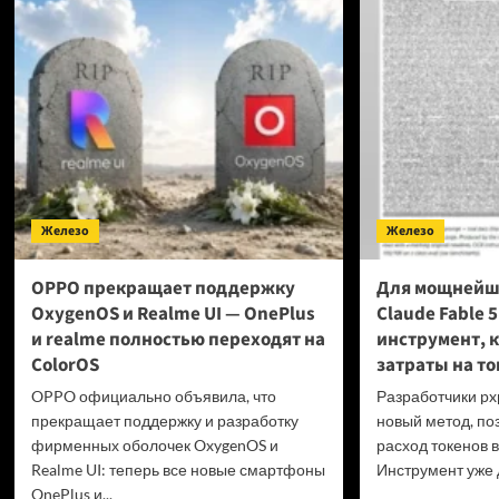
в пр
превысили
Фран
40 миллионов
выст
копий
за пр
гейм
на ф
диск
проб
GTA
6 и P
Железо
Железо
OPPO прекращает поддержку
Для мощнейш
OxygenOS и Realme UI — OnePlus
Claude Fable 
и realme полностью переходят на
инструмент, 
ColorOS
затраты на то
OPPO официально объявила, что
Разработчики px
прекращает поддержку и разработку
новый метод, по
фирменных оболочек OxygenOS и
расход токенов в
Realme UI: теперь все новые смартфоны
Инструмент уже д
OnePlus и...