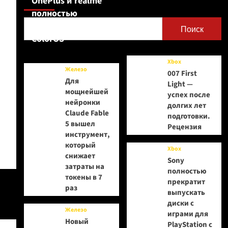
OnePlus и realme
полностью
переходят на
Поиск
ColorOS
Xbox
Железо
007 First
Для
Light —
мощнейшей
успех после
нейронки
долгих лет
Claude Fable
подготовки.
5 вышел
Рецензия
инструмент,
который
Xbox
снижает
Sony
затраты на
полностью
токены в 7
прекратит
раз
выпускать
диски с
Железо
играми для
Новый
PlayStation с