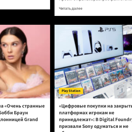
итать
ше
Прочитать
Читать далее
больше
о
нейшей
Новый
онки
браузер
e
помогает
ИИ-
ботам
ел
обходить
румент,
антибот-
рый
защиту
ает
—
аты
и
грузит
ны
страницы
Play Station
в
шесть
раз
ла «Очень странные
«Цифровые покупки на закрыт
быстрее
Бобби Браун
платформах игрокам не
Chrome
клонницей Grand
принедлежат»: В Digital Foundr
призвали Sony одуматься и не