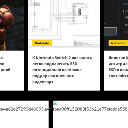
Nintendo
Nintendo
ии
К Nintendo Switch 2 оказалось
Японский
ло
легко подключить SSD —
исхитрил
арной
потенциально возможна
SSD к кон
поддержка внешних
слот micr
видеокарт