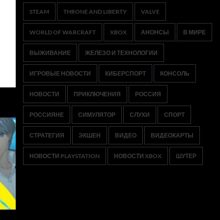
STEAM
THRONE AND LIBERTY
VALVE
WORLD OF WARCRAFT
XBOX
АНОНСЫ
В МИРЕ
ВЫЖИВАНИЕ
ЖЕЛЕЗО И ТЕХНОЛОГИИ
ИГРОВЫЕ НОВОСТИ
КИБЕРСПОРТ
КОНСОЛЬ
НОВОСТИ
ПРИКЛЮЧЕНИЯ
РОССИЯ
РОССИЯНЕ
СИМУЛЯТОР
СЛУХИ
СПОРТ
СТРАТЕГИЯ
ЭКШЕН
ВИДЕО
ВИДЕОКАРТЫ
НОВОСТИ PLAYSTATION
НОВОСТИ XBOX
ШУТЕР