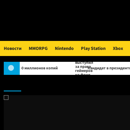
Перейти
к
содержимому
Новости
MMORPG
Nintendo
Play Station
Xbox
миллионов копий
Кандидат в президенты Франции высту
Новости: