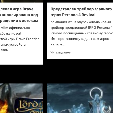
одуматься
и
левая игра Brave
Представлен трейлер главного
не
in анонсирована под
героя Persona 4 Revival
убивать
вращения к истокам
диски
Компания Atlus опубликовала новый
трейлер предстоящей jRPG Persona 4
я Alim официально
Revival, посвященный главному герою
аботке новой
Имя протагонисту задает сам игрок в
вой игры Brave Frontier
начале...
льных устройств.
этим...
Прочитать
Читать далее
больше
итать
о
ше
Представлен
трейлер
льная
главного
вая
героя
Persona
4
ier
Revival
n
сирована
нгом