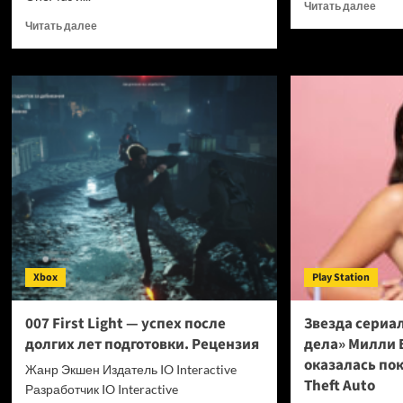
Проч
Читать далее
боль
Прочитать
Читать далее
о
больше
Для
о
мощ
OPPO
нейр
прекращает
Claud
поддержку
Fable
OxygenOS
5
и
выш
Realme
инст
UI
кото
—
сниж
OnePlus
затр
и
на
realme
токе
полностью
Xbox
Play Station
в
переходят
7
на
раз
ColorOS
007 First Light — успех после
Звезда сериа
долгих лет подготовки. Рецензия
дела» Милли 
оказалась по
Жанр Экшен Издатель IO Interactive
Theft Auto
Разработчик IO Interactive