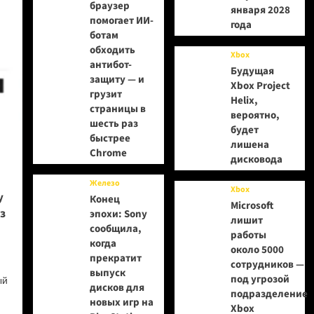
браузер
января 2028
помогает ИИ-
года
ботам
обходить
Xbox
антибот-
Будущая
защиту — и
Xbox Project
грузит
Helix,
страницы в
вероятно,
шесть раз
будет
быстрее
лишена
Chrome
дисковода
Железо
Xbox
у
Конец
Microsoft
з
эпохи: Sony
лишит
сообщила,
работы
когда
около 5000
прекратит
сотрудников —
выпуск
под угрозой
ый
дисков для
подразделение
новых игр на
Xbox