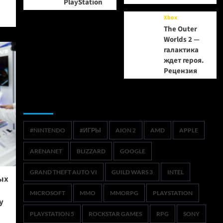
PlayStation
Xbox
The Outer
Worlds 2 —
галактика
ждет героя.
Рецензия
Метки
#NINTENDO
#ИГРЫ
AION 2
AMD
APPLE
ARENANET
BLIZZARD
GOOGLE
GRAND THEFT AUTO VI
GUILD WARS 3
INTEL
ых
MICROSOFT
MMO
MMORPG
PLAYSTATION
y
PLAYSTATION 5
ROCKSTAR GAMES
RPG
SONY