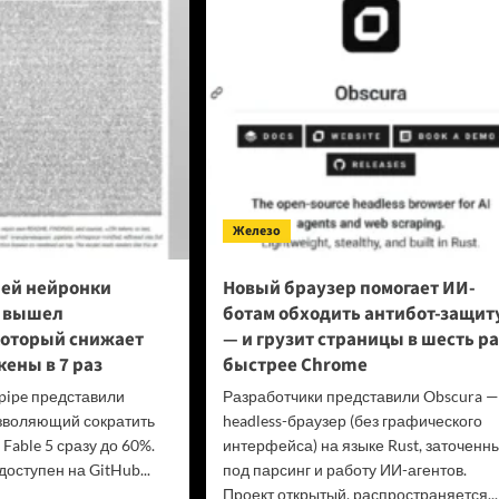
езиденты
ции
упил
ава
еров
оне
овой
лемы
layStation
Железо
ей нейронки
Новый браузер помогает ИИ-
5 вышел
ботам обходить антибот-защит
который снижает
— и грузит страницы в шесть ра
кены в 7 раз
быстрее Chrome
pipe представили
Разработчики представили Obscura —
зволяющий сократить
headless-браузер (без графического
 Fable 5 сразу до 60%.
интерфейса) на языке Rust, заточенн
оступен на GitHub...
под парсинг и работу ИИ-агентов.
Проект открытый, распространяется...