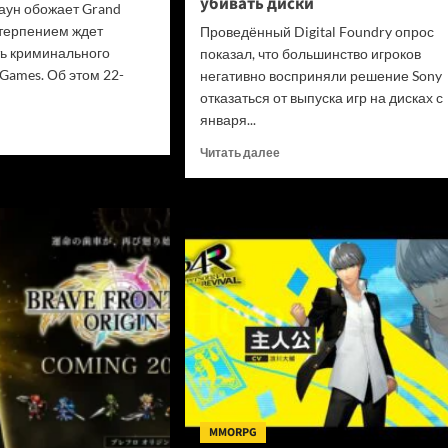
убивать диски
аун обожает Grand
етерпением ждет
Проведённый Digital Foundry опрос
ь криминального
показал, что большинство игроков
Games. Об этом 22-
негативно восприняли решение Sony
отказаться от выпуска игр на дисках с
января...
итать
ше
Прочитать
Читать далее
больше
да
о
ала
«Цифровые
нь
покупки
нные
на
»
закрытых
ли
платформах
и
игрокам
н
не
алась
принедлежат»:
онницей
В
d
Digital
Foundry
призвали
MMORPG
Sony