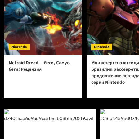
Nintendo
Nintendo
Metroid Dread — беги, Самус,
Министерство юстиц
беги! Рецензия
Бразилии рассекрети
продолжение легенд
серии Nintendo