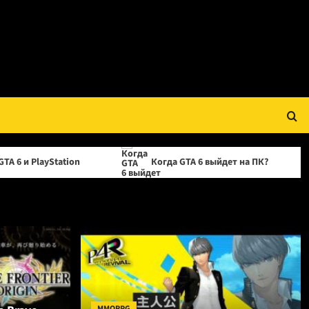
ion
Когда GTA 6 выйдет на ПК?
OPPO пр
MMORPG