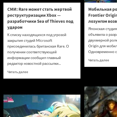
СМИ: Rare может стать жертвой
Мобильная ро
реструктуризации Xbox —
Frontier Orig
разработчики Sea of Thieves под
лозунгом воз
ударом
Японская студи
объявила о разр
К списку находящихся под угрозой
двухмерной роле
закрытия студий Microsoft
Origin для моби
присоединилась британская Rare. О
Одновременно с 
получении соответствующей
информации сообщил главный
Проч
Читать далее
редактор новостной рассылки...
боль
о
Прочитать
Читать далее
Моби
больше
роле
о
игра
СМИ:
Brave
Rare
Front
может
Origi
стать
анон
жертвой
под
реструктуризации
лозу
Xbox