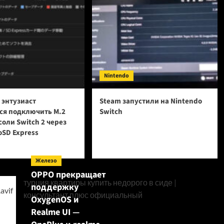
Nintendo
 энтузиаст
Steam запустили на Nintendo
ся подключить M.2
Switch
соли Switch 2 через
oSD Express
Железо
OPPO прекращает
турция квартиры купить недорого в сиде
|
поддержку
консультант плюс официальный
OxygenOS и
Realme UI —
Поиск