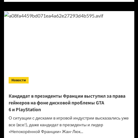
о
Продажи
Cyberpunk
2077
превысили
40 миллионов
копий
Новости
Кандидат в президенты Франции выступил за права
геймеров на фоне дисковой проблемы GTA
6 и PlayStation
О ситуации с дисками в игровой индустрии высказались уже
все (все!), даже кандидат в президенты и лидер
«Непокорённой Франции» Жан-Люк...