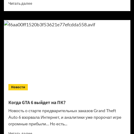
Прочитать
Читать далее
больше
о
Кандидат
в президенты
Франции
выступил
за права
геймеров
на фоне
дисковой
проблемы
GTA
6 и PlayStation
Новости
Когда GTA 6 выйдет на ПК?
Новость о старте предварительных заказов Grand Theft
Auto 6 взорвала Интернет, и аналитики уже пророчат игре
огромные прибыли… Но есть...
Прочитать
Читать далее