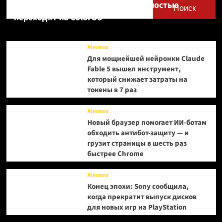
Realme UI — OnePlus и realme полностью
Поиск
переходят на ColorOS
Железо
Для мощнейшей нейронки Claude
Fable 5 вышел инструмент,
который снижает затраты на
токены в 7 раз
Железо
Новый браузер помогает ИИ-ботам
обходить антибот-защиту — и
грузит страницы в шесть раз
быстрее Chrome
Железо
Конец эпохи: Sony сообщила,
когда прекратит выпуск дисков
для новых игр на PlayStation