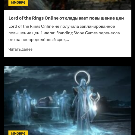
MMORPG
Lord of the Rings Online откладывает повышение цен
Lord of the Rings Online не получила запланированное
повышение цен 1 июля: Standing Stone Games перенесла
его на неопределённый срок,...
Прочитать
Читать далее
больше
о
Lord
of
the
Rings
Online
откладывает
повышение
цен
MMORPG