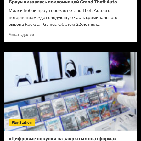
Браун оказалась поклонницей Grand Theft Auto
Милли Бобби Браун обожает Grand Theft Auto и с
нетерпением ждет следующую часть криминального
экшена Rockstar Games. Об этом 22-летняя...
Прочитать
Читать далее
больше
о
Звезда
сериала
«Очень
странные
дела»
Милли
Бобби
Браун
оказалась
поклонницей
Grand
Theft
Play Station
Auto
«Цифровые покупки на закрытых платформах