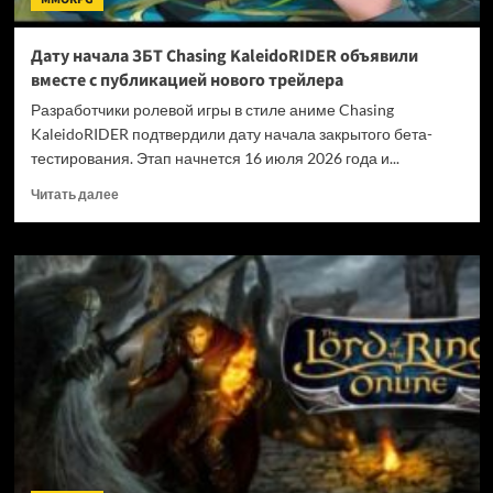
Дату начала ЗБТ Chasing KaleidoRIDER объявили
вместе с публикацией нового трейлера
Разработчики ролевой игры в стиле аниме Chasing
KaleidoRIDER подтвердили дату начала закрытого бета-
тестирования. Этап начнется 16 июля 2026 года и...
Прочитать
Читать далее
больше
о
Дату
начала
ЗБТ
Chasing
KaleidoRIDER
объявили
вместе
с
публикацией
нового
трейлера