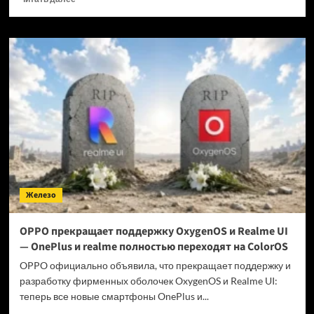
больше
о
Когда
GTA
6 выйдет
на ПК?
Железо
OPPO прекращает поддержку OxygenOS и Realme UI
— OnePlus и realme полностью переходят на ColorOS
OPPO официально объявила, что прекращает поддержку и
разработку фирменных оболочек OxygenOS и Realme UI:
теперь все новые смартфоны OnePlus и...