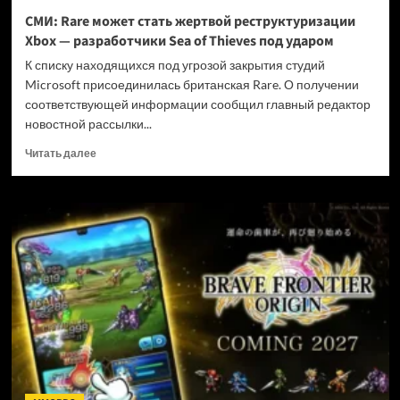
и
СМИ: Rare может стать жертвой реструктуризации
не
Xbox — разработчики Sea of Thieves под ударом
убивать
диски
К списку находящихся под угрозой закрытия студий
Microsoft присоединилась британская Rare. О получении
соответствующей информации сообщил главный редактор
новостной рассылки...
Прочитать
Читать далее
больше
о
СМИ:
Rare
может
стать
жертвой
реструктуризации
Xbox
—
разработчики
Sea
of
Thieves