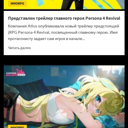
MMORPG
Представлен трейлер главного героя Persona 4 Revival
Компания Atlus опубликовала новый трейлер предстоящей
jRPG Persona 4 Revival, посвященный главному герою. Имя
протагонисту задает сам игрок в начале...
Прочитать
Читать далее
больше
о
Представлен
трейлер
главного
героя
Persona
4
Revival
MMORPG