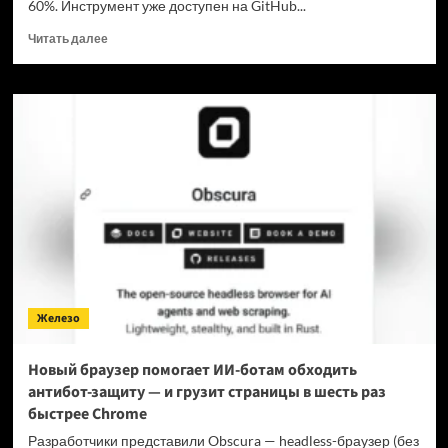
60%. Инструмент уже доступен на GitHub...
Прочитать
Читать далее
больше
о
Для
мощнейшей
нейронки
Claude
Fable
5
вышел
инструмент,
который
снижает
затраты
на
Железо
токены
в
7
Новый браузер помогает ИИ-ботам обходить
раз
антибот-защиту — и грузит страницы в шесть раз
быстрее Chrome
Разработчики представили Obscura — headless-браузер (без