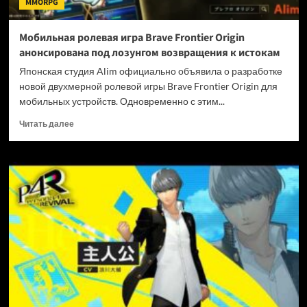
MMORPG
под
ударом
Мобильная ролевая игра Brave Frontier Origin
анонсирована под лозунгом возвращения к истокам
Японская студия Alim официально объявила о разработке
новой двухмерной ролевой игры Brave Frontier Origin для
мобильных устройств. Одновременно с этим...
Прочитать
Читать далее
больше
о
Мобильная
ролевая
игра
Brave
Frontier
Origin
анонсирована
под
лозунгом
возвращения
к
истокам