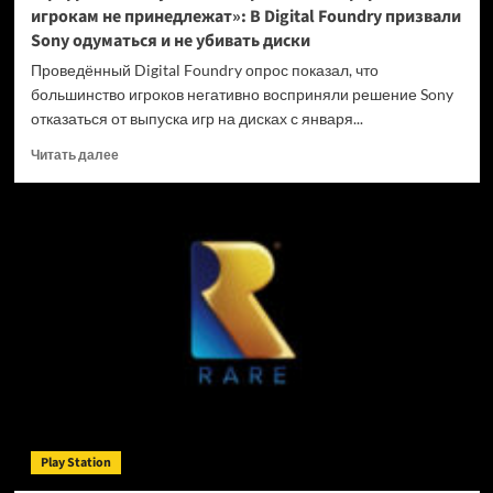
игрокам не принедлежат»: В Digital Foundry призвали
Sony одуматься и не убивать диски
Проведённый Digital Foundry опрос показал, что
большинство игроков негативно восприняли решение Sony
отказаться от выпуска игр на дисках с января...
Прочитать
Читать далее
больше
о
«Цифровые
покупки
на
закрытых
платформах
игрокам
не
принедлежат»:
В
Digital
Foundry
призвали
Play Station
Sony
одуматься