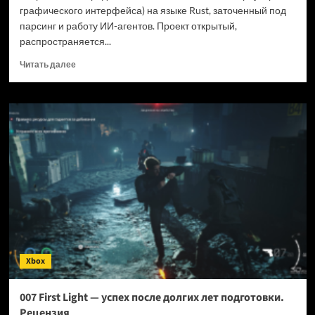
графического интерфейса) на языке Rust, заточенный под
парсинг и работу ИИ-агентов. Проект открытый,
распространяется...
Прочитать
Читать далее
больше
о
Новый
браузер
помогает
ИИ-
ботам
обходить
антибот-
защиту
—
и
грузит
страницы
Xbox
в
шесть
раз
007 First Light — успех после долгих лет подготовки.
быстрее
Рецензия