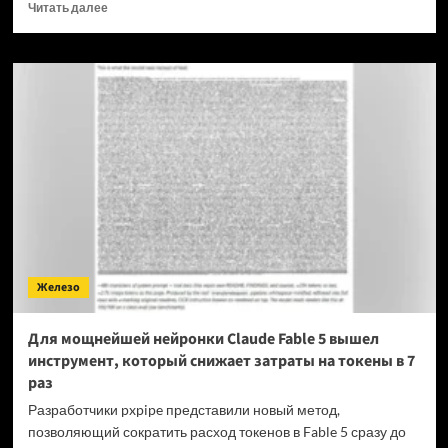
Прочитать
Читать далее
больше
о
OPPO
прекращает
поддержку
OxygenOS
и
Realme
UI
—
OnePlus
и
realme
полностью
Железо
переходят
на
ColorOS
Для мощнейшей нейронки Claude Fable 5 вышел
инструмент, который снижает затраты на токены в 7
раз
Разработчики pxpipe представили новый метод,
позволяющий сократить расход токенов в Fable 5 сразу до