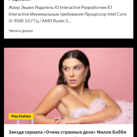
Chrome
Жанр Экшен Издатель IO Interactive Разработчик IO
Interactive Минимальные требования Процессор Intel Core
i5-9500 3,0 ГГц / AMD Ryzen 5...
Прочитать
Читать далее
больше
о
007
First
Light
—
успех
после
долгих
лет
подготовки.
Рецензия
Play Station
Звезда сериала «Очень странные дела» Милли Бобби