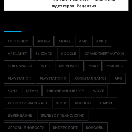
ждет героя. Рецензия
Метки
#NINTENDO
#ИГРЫ
AION 2
AMD
APPLE
ARENANET
BLIZZARD
GOOGLE
GRAND THEFT AUTO VI
GUILD WARS 3
INTEL
MICROSOFT
MMO
MMORPG
PLAYSTATION
PLAYSTATION 5
ROCKSTAR GAMES
RPG
SONY
STEAM
THRONE AND LIBERTY
VALVE
WORLD OF WARCRAFT
XBOX
АНОНСЫ
В МИРЕ
ВЫЖИВАНИЕ
ЖЕЛЕЗО И ТЕХНОЛОГИИ
ИГРОВЫЕ НОВОСТИ
КИБЕРСПОРТ
КОНСОЛЬ