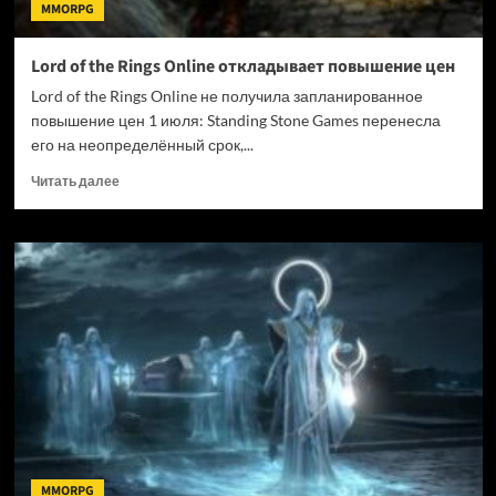
MMORPG
Lord of the Rings Online откладывает повышение цен
Lord of the Rings Online не получила запланированное
повышение цен 1 июля: Standing Stone Games перенесла
его на неопределённый срок,...
Прочитать
Читать далее
больше
о
Lord
of
the
Rings
Online
откладывает
повышение
цен
MMORPG