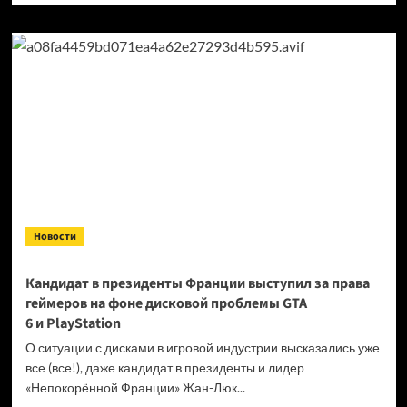
о
Продажи
Cyberpunk
2077
превысили
40 миллионов
копий
Новости
Кандидат в президенты Франции выступил за права
геймеров на фоне дисковой проблемы GTA
6 и PlayStation
О ситуации с дисками в игровой индустрии высказались уже
все (все!), даже кандидат в президенты и лидер
«Непокорённой Франции» Жан-Люк...