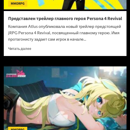
MMORPG
Представлен трейлер главного героя Persona 4 Revival
Компания Atlus опубликовала новый трейлер предстоящей
jRPG Persona 4 Revival, посвященный главному герою. Имя
протагонисту задает сам игрок в начале...
Прочитать
Читать далее
больше
о
Представлен
трейлер
главного
героя
Persona
4
Revival
MMORPG