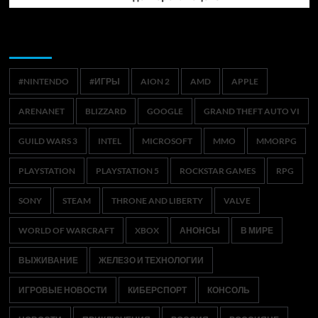
Метки
#NINTENDO
#ИГРЫ
AION 2
AMD
APPLE
ARENANET
BLIZZARD
GOOGLE
GRAND THEFT AUTO VI
GUILD WARS 3
INTEL
MICROSOFT
MMO
MMORPG
PLAYSTATION
PLAYSTATION 5
ROCKSTAR GAMES
RPG
SONY
STEAM
THRONE AND LIBERTY
VALVE
WORLD OF WARCRAFT
XBOX
АНОНСЫ
В МИРЕ
ВЫЖИВАНИЕ
ЖЕЛЕЗО И ТЕХНОЛОГИИ
ИГРОВЫЕ НОВОСТИ
КИБЕРСПОРТ
КОНСОЛЬ