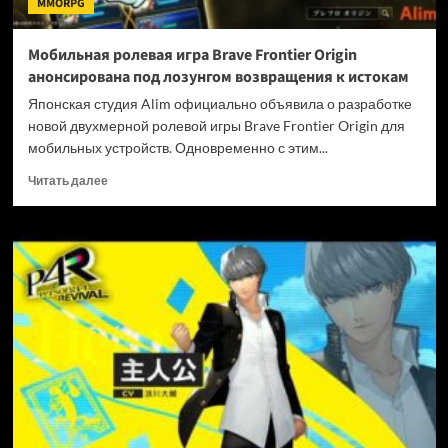
MMORPG
под
ударом
Мобильная ролевая игра Brave Frontier Origin
анонсирована под лозунгом возвращения к истокам
Японская студия Alim официально объявила о разработке
новой двухмерной ролевой игры Brave Frontier Origin для
мобильных устройств. Одновременно с этим...
Прочитать
Читать далее
больше
о
Мобильная
ролевая
игра
Brave
Frontier
Origin
анонсирована
под
лозунгом
возвращения
к
истокам