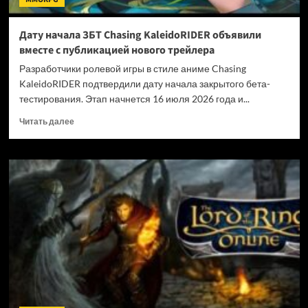
Дату начала ЗБТ Chasing KaleidoRIDER объявили
вместе с публикацией нового трейлера
Разработчики ролевой игры в стиле аниме Chasing
KaleidoRIDER подтвердили дату начала закрытого бета-
тестирования. Этап начнется 16 июля 2026 года и...
Прочитать
Читать далее
больше
о
Дату
начала
ЗБТ
Chasing
KaleidoRIDER
объявили
вместе
с
публикацией
нового
трейлера