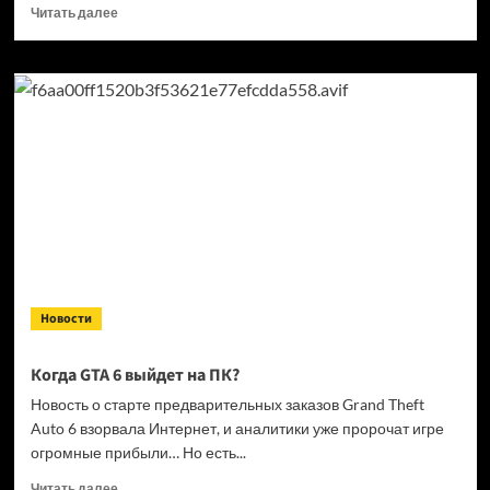
Прочитать
Читать далее
больше
о
Кандидат
в президенты
Франции
выступил
за права
геймеров
на фоне
дисковой
проблемы
GTA
6 и PlayStation
Новости
Когда GTA 6 выйдет на ПК?
Новость о старте предварительных заказов Grand Theft
Auto 6 взорвала Интернет, и аналитики уже пророчат игре
огромные прибыли… Но есть...
Прочитать
Читать далее