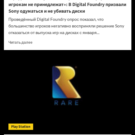
игрокам не принедлежат»: В Digital Foundry призвали
Sony одуматься и не убивать диски
Проведённый Digital Foundry опрос показал, что
большинство игроков негативно восприняли решение Sony
отказаться от выпуска игр на дисках с января...
Прочитать
Читать далее
больше
о
«Цифровые
покупки
на
закрытых
платформах
игрокам
не
принедлежат»:
В
Digital
Foundry
призвали
Play Station
Sony
одуматься