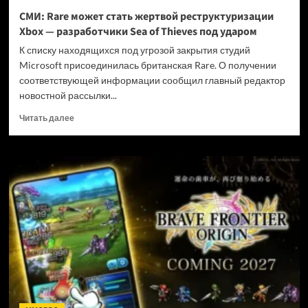
и
СМИ: Rare может стать жертвой реструктуризации
не
Xbox — разработчики Sea of Thieves под ударом
убивать
диски
К списку находящихся под угрозой закрытия студий
Microsoft присоединилась британская Rare. О получении
соответствующей информации сообщил главный редактор
новостной рассылки...
Прочитать
Читать далее
больше
о
СМИ:
Rare
может
стать
жертвой
реструктуризации
Xbox
—
разработчики
Sea
of
Thieves