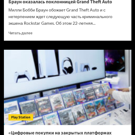
Браун оказалась поклонницей Grand Theft Auto
Милли Бобби Браун обожает Grand Theft Auto и с
нетерпением ждет следующую часть криминального
экшена Rockstar Games. Об этом 22-летняя...
Прочитать
Читать далее
больше
о
Звезда
сериала
«Очень
странные
дела»
Милли
Бобби
Браун
оказалась
поклонницей
Grand
Theft
Play Station
Auto
«Цифровые покупки на закрытых платформах