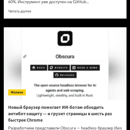
60%. Инструмент уже доступен на GitHub...
Прочитать
Читать далее
больше
о
Для
мощнейшей
нейронки
Claude
Fable
5
вышел
инструмент,
который
снижает
затраты
на
Железо
токены
в
7
Новый браузер помогает ИИ-ботам обходить
раз
антибот-защиту — и грузит страницы в шесть раз
быстрее Chrome
Разработчики представили Obscura — headless-браузер (без