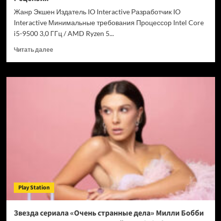
Chrome
Жанр Экшен Издатель IO Interactive Разработчик IO
Interactive Минимальные требования Процессор Intel Core
i5-9500 3,0 ГГц / AMD Ryzen 5...
Прочитать
Читать далее
больше
о
007
First
Light
—
успех
после
долгих
лет
подготовки.
Рецензия
Play Station
Звезда сериала «Очень странные дела» Милли Бобби