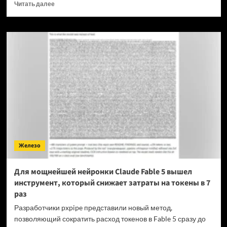
Прочитать
Читать далее
больше
о
OPPO
прекращает
поддержку
OxygenOS
и
Realme
UI
—
OnePlus
и
realme
полностью
Железо
переходят
на
ColorOS
Для мощнейшей нейронки Claude Fable 5 вышел
инструмент, который снижает затраты на токены в 7
раз
Разработчики pxpipe представили новый метод,
позволяющий сократить расход токенов в Fable 5 сразу до