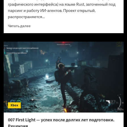
графического интерфейса) на языке Rust, заточенный под
парсинг и работу ИИ-агентов. Проект открытый,
распространяется...
Прочитать
Читать далее
больше
о
Новый
браузер
помогает
ИИ-
ботам
обходить
антибот-
защиту
—
и
грузит
страницы
Xbox
в
шесть
раз
007 First Light — успех после долгих лет подготовки.
быстрее
Рецензия