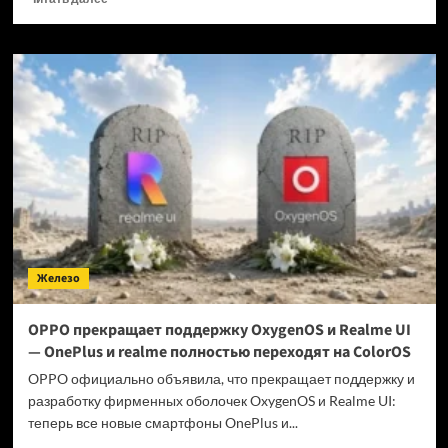
больше
о
Когда
GTA
6 выйдет
на ПК?
Железо
OPPO прекращает поддержку OxygenOS и Realme UI
— OnePlus и realme полностью переходят на ColorOS
OPPO официально объявила, что прекращает поддержку и
разработку фирменных оболочек OxygenOS и Realme UI:
теперь все новые смартфоны OnePlus и...