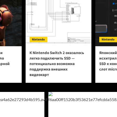
Nintendo
Nintendo
ии
К Nintendo Switch 2 оказалось
Японский
ло
легко подключить SSD —
исхитрил
арной
потенциально возможна
SSD к кон
поддержка внешних
слот micr
видеокарт