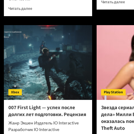
Проч
Читать далее
боль
Прочитать
Читать далее
о
больше
Для
о
мощ
OPPO
нейр
прекращает
Claud
поддержку
Fable
OxygenOS
5
и
выш
Realme
инст
UI
кото
—
сниж
OnePlus
затр
и
на
realme
токе
полностью
Xbox
Play Station
в
переходят
7
на
раз
ColorOS
007 First Light — успех после
Звезда сериа
долгих лет подготовки. Рецензия
дела» Милли 
оказалась по
Жанр Экшен Издатель IO Interactive
Theft Auto
Разработчик IO Interactive