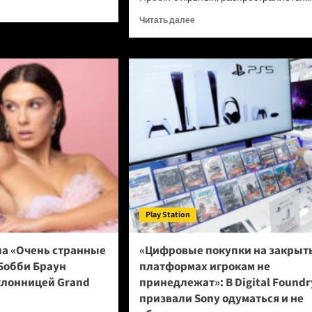
итать
ше
Прочитать
Читать далее
больше
о
нейшей
Новый
онки
браузер
e
помогает
ИИ-
ботам
ел
обходить
румент,
антибот-
рый
защиту
ает
—
аты
и
грузит
ны
страницы
Play Station
в
шесть
раз
ла «Очень странные
«Цифровые покупки на закрыт
быстрее
Бобби Браун
платформах игрокам не
Chrome
клонницей Grand
принедлежат»: В Digital Foundr
призвали Sony одуматься и не