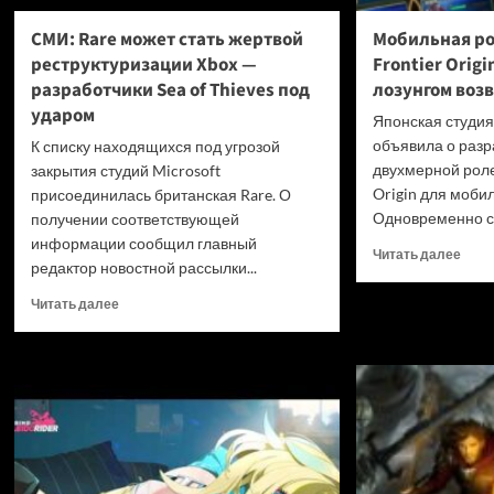
СМИ: Rare может стать жертвой
Мобильная ро
реструктуризации Xbox —
Frontier Orig
разработчики Sea of Thieves под
лозунгом воз
ударом
Японская студи
объявила о разр
К списку находящихся под угрозой
двухмерной роле
закрытия студий Microsoft
Origin для моби
присоединилась британская Rare. О
Одновременно с 
получении соответствующей
информации сообщил главный
Проч
Читать далее
редактор новостной рассылки...
боль
о
Прочитать
Читать далее
Моби
больше
роле
о
игра
СМИ:
Brave
Rare
Front
может
Origi
стать
анон
жертвой
под
реструктуризации
лозу
Xbox