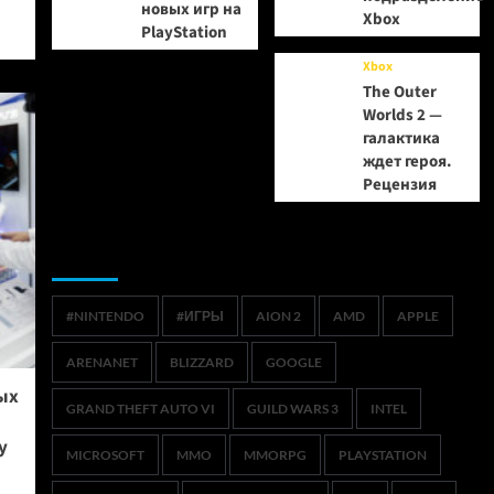
новых игр на
Xbox
PlayStation
Xbox
The Outer
Worlds 2 —
галактика
ждет героя.
Рецензия
Метки
#NINTENDO
#ИГРЫ
AION 2
AMD
APPLE
ARENANET
BLIZZARD
GOOGLE
ых
GRAND THEFT AUTO VI
GUILD WARS 3
INTEL
y
MICROSOFT
MMO
MMORPG
PLAYSTATION