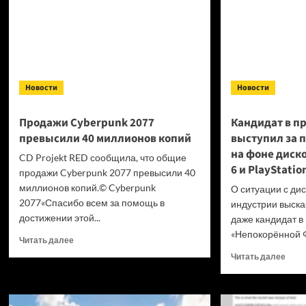
Новости
Новости
Продажи Cyberpunk 2077
Кандидат в п
превысили 40 миллионов копий
выступил за 
на фоне диск
CD Projekt RED сообщила, что общие
6 и PlayStatio
продажи Cyberpunk 2077 превысили 40
миллионов копий.© Cyberpunk
О ситуации с ди
2077«Спасибо всем за помощь в
индустрии высказ
достижении этой...
даже кандидат в
«Непокорённой Ф
Прочитать
Читать далее
больше
Проч
Читать далее
о
боль
Продажи
о
Cyberpunk
Канд
2077