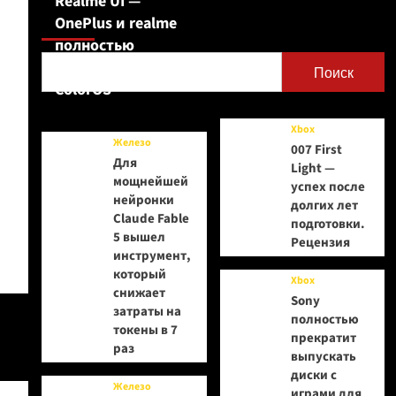
Realme UI —
Поиск
OnePlus и realme
полностью
переходят на
Поиск
ColorOS
Xbox
Железо
007 First
Для
Light —
мощнейшей
успех после
нейронки
долгих лет
Claude Fable
подготовки.
5 вышел
Рецензия
инструмент,
который
Xbox
снижает
Sony
затраты на
полностью
токены в 7
прекратит
раз
выпускать
диски с
Железо
играми для