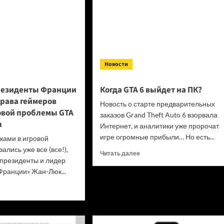
Новости
резиденты Франции
Когда GTA 6 выйдет на ПК?
права геймеров
Новость о старте предварительных
овой проблемы GTA
заказов Grand Theft Auto 6 взорвала
n
Интернет, и аналитики уже пророчат
игре огромные прибыли… Но есть...
сками в игровой
ались уже все (все!),
Прочитать
Читать далее
 президенты и лидер
больше
ранции» Жан-Люк...
о
Когда
итать
GTA
ше
6 выйдет
на ПК?
идат