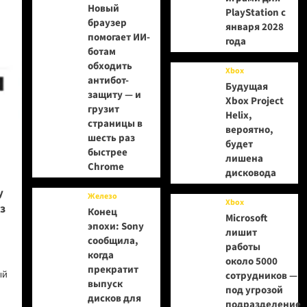
Новый
PlayStation с
браузер
января 2028
помогает ИИ-
года
ботам
обходить
Xbox
антибот-
Будущая
защиту — и
Xbox Project
грузит
Helix,
страницы в
вероятно,
шесть раз
будет
быстрее
лишена
Chrome
дисковода
у
Железо
Xbox
з
Конец
Microsoft
эпохи: Sony
лишит
сообщила,
работы
когда
около 5000
прекратит
ый
сотрудников —
выпуск
под угрозой
дисков для
подразделение