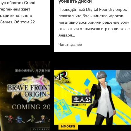
убивать диски
аун обожает Grand
етерпением ждет
Проведённый Digital Foundry опрос
ь криминального
показал, что большинство игроков
Games. Об этом 22-
негативно восприняли решение Sony
отказаться от выпуска игр на дисках с
января...
итать
ше
Прочитать
Читать далее
больше
да
о
ала
«Цифровые
нь
покупки
нные
на
»
закрытых
ли
платформах
и
игрокам
н
не
алась
принедлежат»:
онницей
В
d
Digital
Foundry
призвали
MMORPG
Sony