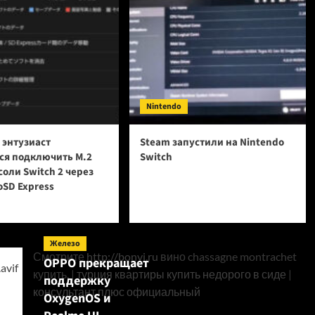
Nintendo
 энтузиаст
Steam запустили на Nintendo
ся подключить M.2
Switch
соли Switch 2 через
oSD Express
Железо
Смотрите
http://bonvi.ru
вино chassagne montrachet
OPPO прекращает
купить. |
турция квартиры купить недорого в сиде
|
поддержку
консультант плюс официальный
OxygenOS и