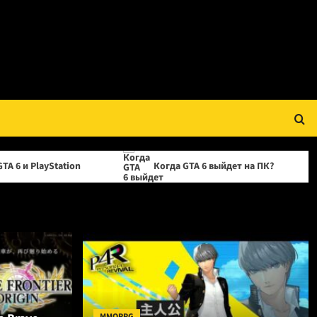
n
Когда GTA 6 выйдет на ПК?
OPPO прек
MMORPG