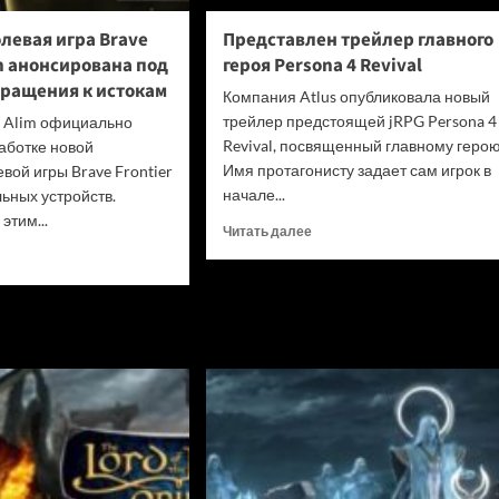
одуматься
и
левая игра Brave
Представлен трейлер главного
не
in анонсирована под
героя Persona 4 Revival
убивать
вращения к истокам
диски
Компания Atlus опубликовала новый
трейлер предстоящей jRPG Persona 4
я Alim официально
Revival, посвященный главному герою
аботке новой
Имя протагонисту задает сам игрок в
вой игры Brave Frontier
начале...
льных устройств.
этим...
Прочитать
Читать далее
больше
итать
о
ше
Представлен
трейлер
льная
главного
вая
героя
Persona
4
ier
Revival
n
сирована
нгом