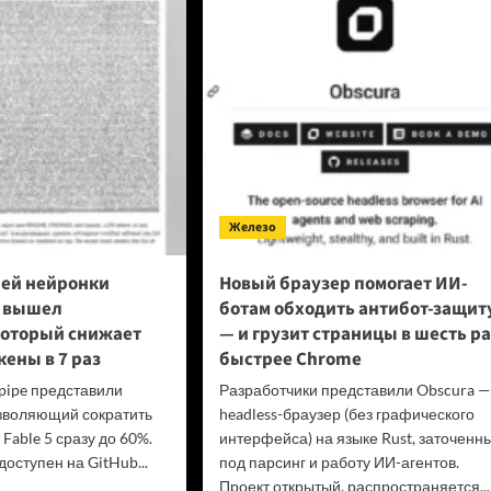
езиденты
ции
упил
ава
еров
оне
овой
лемы
layStation
Железо
ей нейронки
Новый браузер помогает ИИ-
5 вышел
ботам обходить антибот-защит
который снижает
— и грузит страницы в шесть ра
кены в 7 раз
быстрее Chrome
pipe представили
Разработчики представили Obscura —
зволяющий сократить
headless-браузер (без графического
 Fable 5 сразу до 60%.
интерфейса) на языке Rust, заточенн
оступен на GitHub...
под парсинг и работу ИИ-агентов.
Проект открытый, распространяется...