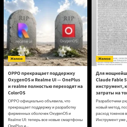
в пр
превысили
Фран
40 миллионов
выст
копий
за пр
гейм
на ф
диск
проб
GTA
6 и P
Железо
Железо
OPPO прекращает поддержку
Для мощнейш
OxygenOS и Realme UI — OnePlus
Claude Fable 
и realme полностью переходят на
инструмент, 
ColorOS
затраты на то
OPPO официально объявила, что
Разработчики px
прекращает поддержку и разработку
новый метод, по
фирменных оболочек OxygenOS и
расход токенов в
Realme UI: теперь все новые смартфоны
Инструмент уже д
OnePlus и...