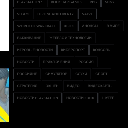
PLAYSTATION 5
ROCKSTAR GAMES
RPG
SONY
STEAM
THRONE AND LIBERTY
VALVE
WORLD OF WARCRAFT
XBOX
АНОНСЫ
В МИРЕ
ВЫЖИВАНИЕ
ЖЕЛЕЗО И ТЕХНОЛОГИИ
ИГРОВЫЕ НОВОСТИ
КИБЕРСПОРТ
КОНСОЛЬ
НОВОСТИ
ПРИКЛЮЧЕНИЯ
РОССИЯ
РОССИЯНЕ
СИМУЛЯТОР
СЛУХИ
СПОРТ
СТРАТЕГИЯ
ЭКШЕН
ВИДЕО
ВИДЕОКАРТЫ
НОВОСТИ PLAYSTATION
НОВОСТИ XBOX
ШУТЕР