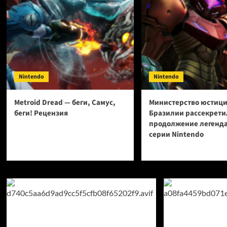
Nintendo
Nintendo
Metroid Dread — беги, Самус,
Министерство юстиц
беги! Рецензия
Бразилии рассекрети
продолжение легенд
серии Nintendo