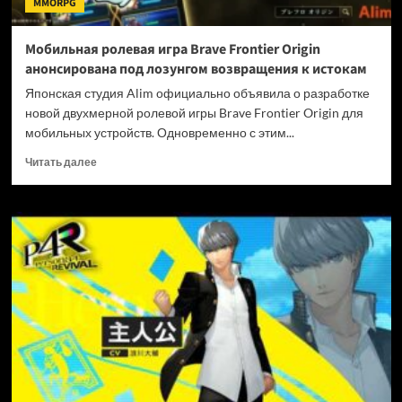
MMORPG
под
ударом
Мобильная ролевая игра Brave Frontier Origin
анонсирована под лозунгом возвращения к истокам
Японская студия Alim официально объявила о разработке
новой двухмерной ролевой игры Brave Frontier Origin для
мобильных устройств. Одновременно с этим...
Прочитать
Читать далее
больше
о
Мобильная
ролевая
игра
Brave
Frontier
Origin
анонсирована
под
лозунгом
возвращения
к
истокам