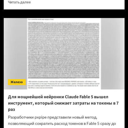
Прочитать
Читать далее
больше
о
OPPO
прекращает
поддержку
OxygenOS
и
Realme
UI
—
OnePlus
и
realme
полностью
Железо
переходят
на
ColorOS
Для мощнейшей нейронки Claude Fable 5 вышел
инструмент, который снижает затраты на токены в 7
раз
Разработчики pxpipe представили новый метод,
позволяющий сократить расход токенов в Fable 5 сразу до