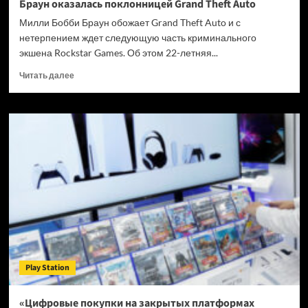
Браун оказалась поклонницей Grand Theft Auto
Милли Бобби Браун обожает Grand Theft Auto и с
нетерпением ждет следующую часть криминального
экшена Rockstar Games. Об этом 22-летняя...
Прочитать
Читать далее
больше
о
Звезда
сериала
«Очень
странные
дела»
Милли
Бобби
Браун
оказалась
поклонницей
Grand
Theft
Play Station
Auto
«Цифровые покупки на закрытых платформах