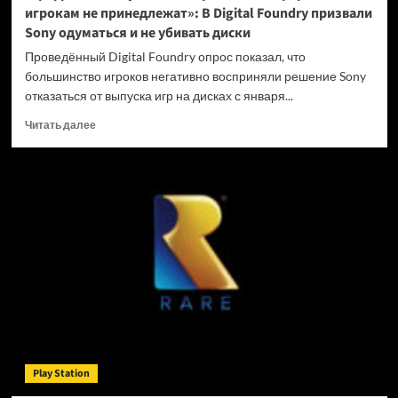
игрокам не принедлежат»: В Digital Foundry призвали
Sony одуматься и не убивать диски
Проведённый Digital Foundry опрос показал, что
большинство игроков негативно восприняли решение Sony
отказаться от выпуска игр на дисках с января...
Прочитать
Читать далее
больше
о
«Цифровые
покупки
на
закрытых
платформах
игрокам
не
принедлежат»:
В
Digital
Foundry
призвали
Play Station
Sony
одуматься