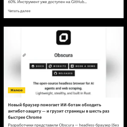
60%. Инструмент уже доступен на GitHub...
Прочитать
Читать далее
больше
о
Для
мощнейшей
нейронки
Claude
Fable
5
вышел
инструмент,
который
снижает
затраты
на
Железо
токены
в
7
Новый браузер помогает ИИ-ботам обходить
раз
антибот-защиту — и грузит страницы в шесть раз
быстрее Chrome
Разработчики представили Obscura — headless-браузер (без