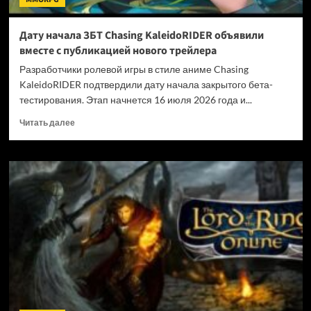
Дату начала ЗБТ Chasing KaleidoRIDER объявили
вместе с публикацией нового трейлера
Разработчики ролевой игры в стиле аниме Chasing
KaleidoRIDER подтвердили дату начала закрытого бета-
тестирования. Этап начнется 16 июля 2026 года и...
Прочитать
Читать далее
больше
о
Дату
начала
ЗБТ
Chasing
KaleidoRIDER
объявили
вместе
с
публикацией
нового
трейлера