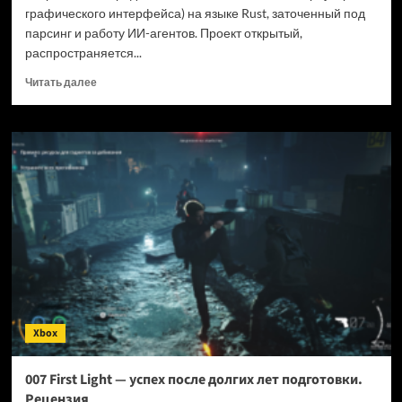
графического интерфейса) на языке Rust, заточенный под
парсинг и работу ИИ-агентов. Проект открытый,
распространяется...
Прочитать
Читать далее
больше
о
Новый
браузер
помогает
ИИ-
ботам
обходить
антибот-
защиту
—
и
грузит
страницы
Xbox
в
шесть
раз
007 First Light — успех после долгих лет подготовки.
быстрее
Рецензия