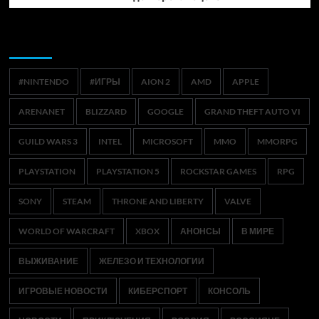
Метки
#NINTENDO
#ИГРЫ
AION 2
AMD
APPLE
ARENANET
BLIZZARD
GOOGLE
GRAND THEFT AUTO VI
GUILD WARS 3
INTEL
MICROSOFT
MMO
MMORPG
PLAYSTATION
PLAYSTATION 5
ROCKSTAR GAMES
RPG
SONY
STEAM
THRONE AND LIBERTY
VALVE
WORLD OF WARCRAFT
XBOX
АНОНСЫ
В МИРЕ
ВЫЖИВАНИЕ
ЖЕЛЕЗО И ТЕХНОЛОГИИ
ИГРОВЫЕ НОВОСТИ
КИБЕРСПОРТ
КОНСОЛЬ