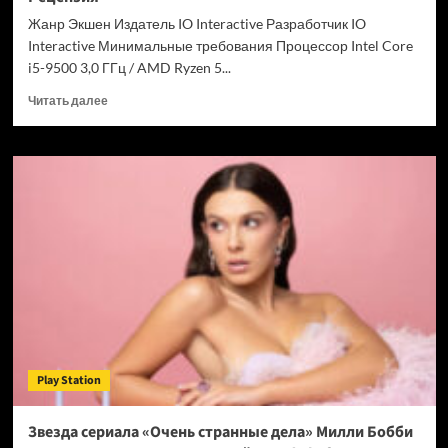
Chrome
Жанр Экшен Издатель IO Interactive Разработчик IO
Interactive Минимальные требования Процессор Intel Core
i5-9500 3,0 ГГц / AMD Ryzen 5...
Прочитать
Читать далее
больше
о
007
First
Light
—
успех
после
долгих
лет
подготовки.
Рецензия
Play Station
Звезда сериала «Очень странные дела» Милли Бобби