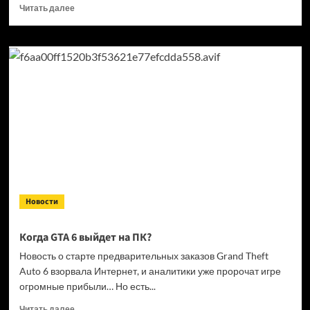
Прочитать
Читать далее
больше
о
Кандидат
в президенты
Франции
выступил
за права
геймеров
на фоне
дисковой
проблемы
GTA
6 и PlayStation
Новости
Когда GTA 6 выйдет на ПК?
Новость о старте предварительных заказов Grand Theft
Auto 6 взорвала Интернет, и аналитики уже пророчат игре
огромные прибыли… Но есть...
Прочитать
Читать далее