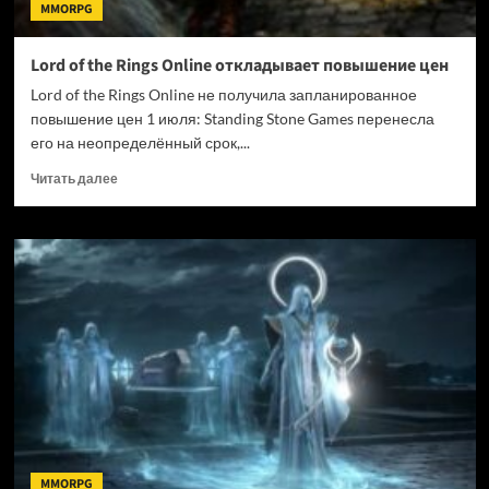
MMORPG
Lord of the Rings Online откладывает повышение цен
Lord of the Rings Online не получила запланированное
повышение цен 1 июля: Standing Stone Games перенесла
его на неопределённый срок,...
Прочитать
Читать далее
больше
о
Lord
of
the
Rings
Online
откладывает
повышение
цен
MMORPG