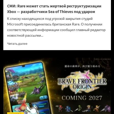
и
СМИ: Rare может стать жертвой реструктуризации
не
Xbox — разработчики Sea of Thieves под ударом
убивать
диски
К списку находящихся под угрозой закрытия студий
Microsoft присоединилась британская Rare. О получении
соответствующей информации сообщил главный редактор
новостной рассылки...
Прочитать
Читать далее
больше
о
СМИ:
Rare
может
стать
жертвой
реструктуризации
Xbox
—
разработчики
Sea
of
Thieves