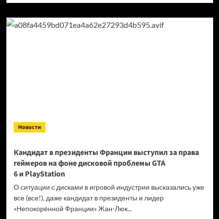
о
Продажи
Cyberpunk
2077
превысили
40 миллионов
копий
Новости
Кандидат в президенты Франции выступил за права
геймеров на фоне дисковой проблемы GTA
6 и PlayStation
О ситуации с дисками в игровой индустрии высказались уже
все (все!), даже кандидат в президенты и лидер
«Непокорённой Франции» Жан-Люк...