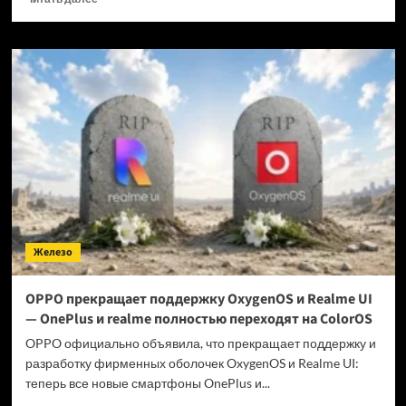
больше
о
Когда
GTA
6 выйдет
на ПК?
Железо
OPPO прекращает поддержку OxygenOS и Realme UI
— OnePlus и realme полностью переходят на ColorOS
OPPO официально объявила, что прекращает поддержку и
разработку фирменных оболочек OxygenOS и Realme UI:
теперь все новые смартфоны OnePlus и...