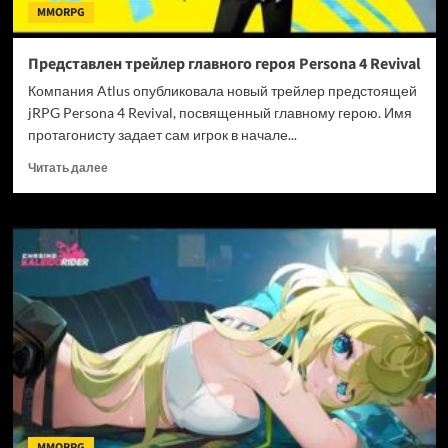
MMORPG
Представлен трейлер главного героя Persona 4 Revival
Компания Atlus опубликовала новый трейлер предстоящей
jRPG Persona 4 Revival, посвященный главному герою. Имя
протагонисту задает сам игрок в начале...
Прочитать
Читать далее
больше
о
Представлен
трейлер
главного
героя
Persona
4
Revival
MMORPG