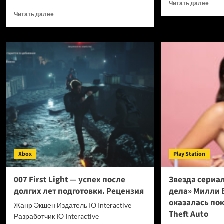
Проч
Читать далее
боль
Прочитать
Читать далее
о
больше
Для
о
мощ
OPPO
нейр
прекращает
Claud
поддержку
Fable
OxygenOS
5
и
выш
Realme
инст
UI
кото
—
сниж
OnePlus
затр
и
на
realme
токе
полностью
Xbox
Play Station
в
переходят
7
на
раз
ColorOS
007 First Light — успех после
Звезда сериа
долгих лет подготовки. Рецензия
дела» Милли 
оказалась по
Жанр Экшен Издатель IO Interactive
Theft Auto
Разработчик IO Interactive