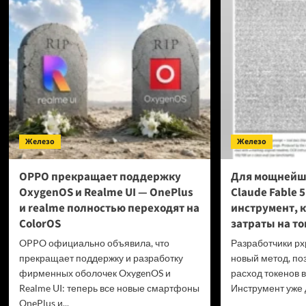
в пр
превысили
Фран
40 миллионов
выст
копий
за пр
гейм
на ф
диск
проб
GTA
6 и P
Железо
Железо
OPPO прекращает поддержку
Для мощнейш
OxygenOS и Realme UI — OnePlus
Claude Fable 
и realme полностью переходят на
инструмент, 
ColorOS
затраты на то
OPPO официально объявила, что
Разработчики px
прекращает поддержку и разработку
новый метод, по
фирменных оболочек OxygenOS и
расход токенов в
Realme UI: теперь все новые смартфоны
Инструмент уже д
OnePlus и...