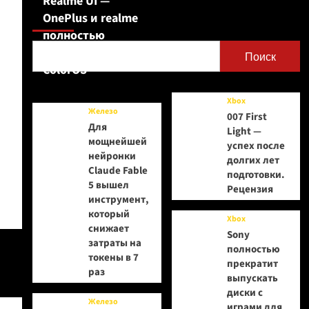
Realme UI —
Поиск
OnePlus и realme
полностью
переходят на
Поиск
ColorOS
Xbox
Железо
007 First
Для
Light —
мощнейшей
успех после
нейронки
долгих лет
Claude Fable
подготовки.
5 вышел
Рецензия
инструмент,
который
Xbox
снижает
Sony
затраты на
полностью
токены в 7
прекратит
раз
выпускать
диски с
Железо
играми для