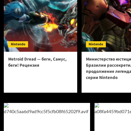
Nintendo
Nintendo
Metroid Dread — беги, Самус,
Министерство юстиц
беги! Рецензия
Бразилии рассекрети
продолжение легенд
серии Nintendo