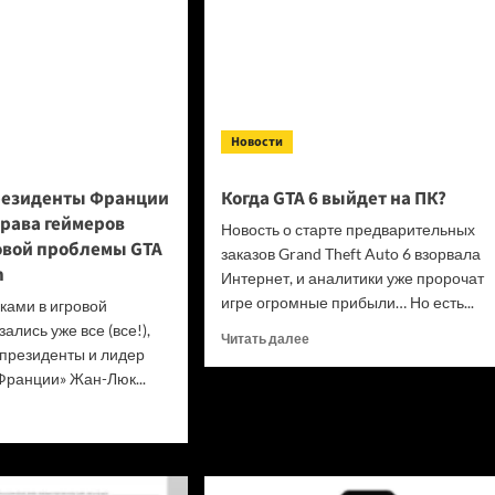
Новости
резиденты Франции
Когда GTA 6 выйдет на ПК?
права геймеров
Новость о старте предварительных
овой проблемы GTA
заказов Grand Theft Auto 6 взорвала
n
Интернет, и аналитики уже пророчат
игре огромные прибыли… Но есть...
сками в игровой
ались уже все (все!),
Прочитать
Читать далее
 президенты и лидер
больше
ранции» Жан-Люк...
о
Когда
итать
GTA
ше
6 выйдет
на ПК?
идат