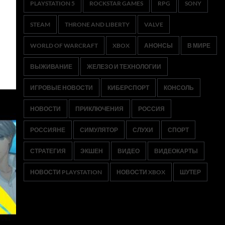
PLAYSTATION 5
ROCKSTAR GAMES
RPG
SONY
STEAM
THRONE AND LIBERTY
VALVE
WORLD OF WARCRAFT
XBOX
АНОНСЫ
В МИРЕ
ВЫЖИВАНИЕ
ЖЕЛЕЗО И ТЕХНОЛОГИИ
ИГРОВЫЕ НОВОСТИ
КИБЕРСПОРТ
КОНСОЛЬ
НОВОСТИ
ПРИКЛЮЧЕНИЯ
РОССИЯ
РОССИЯНЕ
СИМУЛЯТОР
СЛУХИ
СПОРТ
СТРАТЕГИЯ
ЭКШЕН
ВИДЕО
ВИДЕОКАРТЫ
НОВОСТИ PLAYSTATION
НОВОСТИ XBOX
ШУТЕР