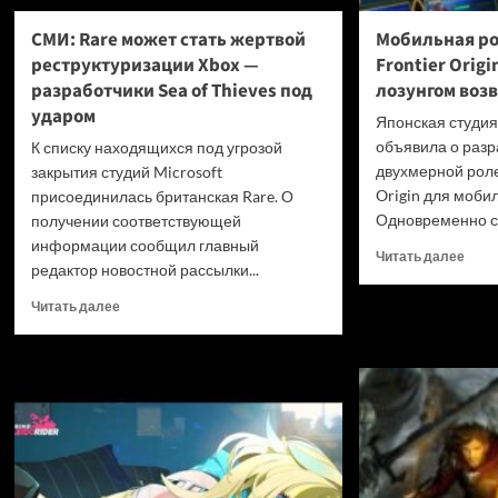
СМИ: Rare может стать жертвой
Мобильная ро
реструктуризации Xbox —
Frontier Orig
разработчики Sea of Thieves под
лозунгом воз
ударом
Японская студи
объявила о разр
К списку находящихся под угрозой
двухмерной роле
закрытия студий Microsoft
Origin для моби
присоединилась британская Rare. О
Одновременно с 
получении соответствующей
информации сообщил главный
Проч
Читать далее
редактор новостной рассылки...
боль
о
Прочитать
Читать далее
Моби
больше
роле
о
игра
СМИ:
Brave
Rare
Front
может
Origi
стать
анон
жертвой
под
реструктуризации
лозу
Xbox