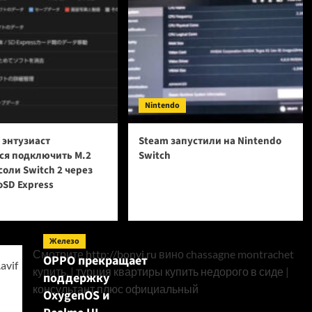
Nintendo
 энтузиаст
Steam запустили на Nintendo
ся подключить M.2
Switch
соли Switch 2 через
oSD Express
Железо
Смотрите
http://bonvi.ru
вино chassagne montrachet
OPPO прекращает
купить. |
турция квартиры купить недорого в сиде
|
поддержку
консультант плюс официальный
OxygenOS и