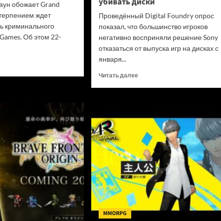
убивать диски
аун обожает Grand
етерпением ждет
Проведённый Digital Foundry опрос
ь криминального
показал, что большинство игроков
Games. Об этом 22-
негативно восприняли решение Sony
отказаться от выпуска игр на дисках с
января...
итать
ше
Прочитать
Читать далее
больше
да
о
ала
«Цифровые
нь
покупки
нные
на
»
закрытых
ли
платформах
и
игрокам
н
не
алась
принедлежат»:
онницей
В
d
Digital
Foundry
призвали
MMORPG
Sony