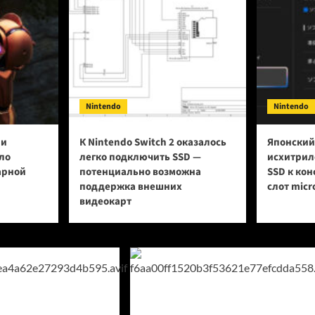
Nintendo
Nintendo
ии
К Nintendo Switch 2 оказалось
Японский
ло
легко подключить SSD —
исхитрил
арной
потенциально возможна
SSD к кон
поддержка внешних
слот micr
видеокарт