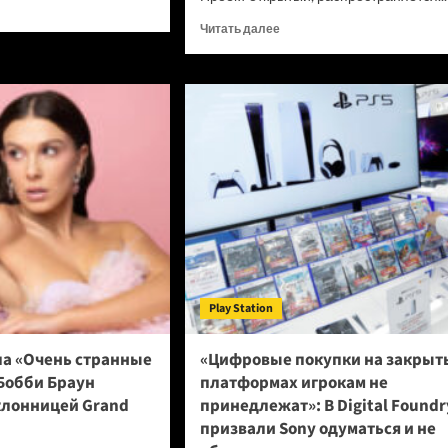
итать
ше
Прочитать
Читать далее
больше
о
нейшей
Новый
онки
браузер
e
помогает
ИИ-
ботам
ел
обходить
румент,
антибот-
рый
защиту
ает
—
аты
и
грузит
ны
страницы
Play Station
в
шесть
раз
ла «Очень странные
«Цифровые покупки на закрыт
быстрее
Бобби Браун
платформах игрокам не
Chrome
клонницей Grand
принедлежат»: В Digital Foundr
призвали Sony одуматься и не