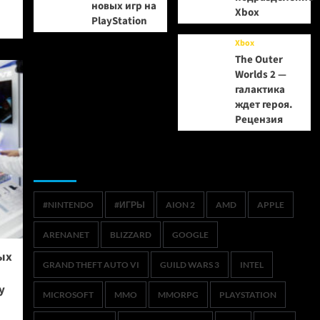
новых игр на
Xbox
PlayStation
Xbox
The Outer
Worlds 2 —
галактика
ждет героя.
Рецензия
Метки
#NINTENDO
#ИГРЫ
AION 2
AMD
APPLE
ARENANET
BLIZZARD
GOOGLE
ых
GRAND THEFT AUTO VI
GUILD WARS 3
INTEL
y
MICROSOFT
MMO
MMORPG
PLAYSTATION