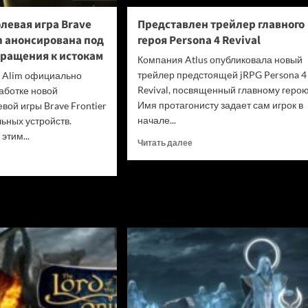
одуматься
и
левая игра Brave
Представлен трейлер главного
не
in анонсирована под
героя Persona 4 Revival
убивать
вращения к истокам
диски
Компания Atlus опубликовала новый
трейлер предстоящей jRPG Persona 4
я Alim официально
Revival, посвященный главному герою
аботке новой
Имя протагонисту задает сам игрок в
вой игры Brave Frontier
начале...
льных устройств.
этим...
Прочитать
Читать далее
больше
итать
о
ше
Представлен
трейлер
льная
главного
вая
героя
Persona
4
ier
Revival
n
сирована
нгом