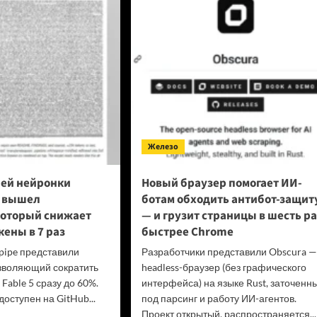
езиденты
ции
упил
ава
еров
оне
овой
лемы
layStation
Железо
ей нейронки
Новый браузер помогает ИИ-
5 вышел
ботам обходить антибот-защит
который снижает
— и грузит страницы в шесть ра
кены в 7 раз
быстрее Chrome
pipe представили
Разработчики представили Obscura —
зволяющий сократить
headless-браузер (без графического
 Fable 5 сразу до 60%.
интерфейса) на языке Rust, заточенн
оступен на GitHub...
под парсинг и работу ИИ-агентов.
Проект открытый, распространяется...