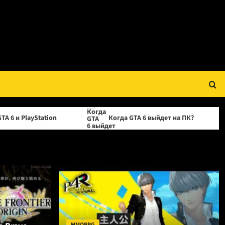
on
Когда GTA 6 выйдет на ПК?
OPPO прек
MMORPG