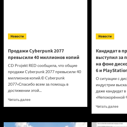
Новости
Новости
Продажи Cyberpunk 2077
Кандидат в п
превысили 40 миллионов копий
выступил за 
на фоне диск
CD Projekt RED сообщила, что общие
6 и PlayStatio
продажи Cyberpunk 2077 превысили 40
миллионов копий.© Cyberpunk
О ситуации с ди
2077«Спасибо всем за помощь в
индустрии высказ
достижении этой...
даже кандидат в
«Непокорённой Ф
Прочитать
Читать далее
больше
Проч
Читать далее
о
боль
Продажи
о
Cyberpunk
Канд
2077