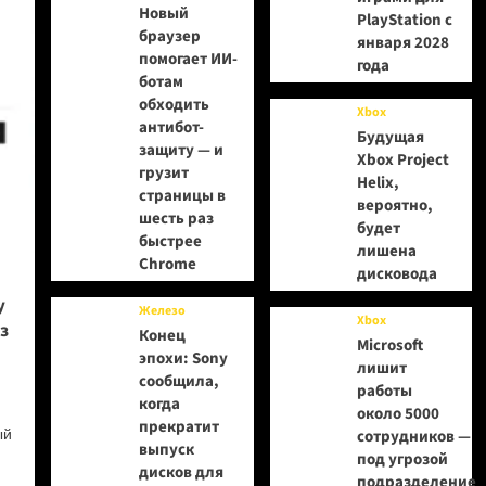
Новый
PlayStation с
браузер
января 2028
помогает ИИ-
года
ботам
обходить
Xbox
антибот-
Будущая
защиту — и
Xbox Project
грузит
Helix,
страницы в
вероятно,
шесть раз
будет
быстрее
лишена
Chrome
дисковода
у
Железо
Xbox
з
Конец
Microsoft
эпохи: Sony
лишит
сообщила,
работы
когда
около 5000
прекратит
ый
сотрудников —
выпуск
под угрозой
дисков для
подразделение