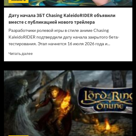
Дату начала ЗБТ Chasing KaleidoRIDER объявили
вместе с публикацией нового трейлера
Разработчики ролевой игры в стиле аниме Chasing
KaleidoRIDER подтвердили дату начала закрытого бета-
тестирования. Этап начнется 16 июля 2026 года и...
Прочитать
Читать далее
больше
о
Дату
начала
ЗБТ
Chasing
KaleidoRIDER
объявили
вместе
с
публикацией
нового
трейлера