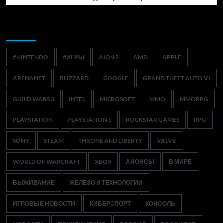
Метки
#NINTENDO
#ИГРЫ
AION 2
AMD
APPLE
ARENANET
BLIZZARD
GOOGLE
GRAND THEFT AUTO VI
GUILD WARS 3
INTEL
MICROSOFT
MMO
MMORPG
PLAYSTATION
PLAYSTATION 5
ROCKSTAR GAMES
RPG
SONY
STEAM
THRONE AND LIBERTY
VALVE
WORLD OF WARCRAFT
XBOX
АНОНСЫ
В МИРЕ
ВЫЖИВАНИЕ
ЖЕЛЕЗО И ТЕХНОЛОГИИ
ИГРОВЫЕ НОВОСТИ
КИБЕРСПОРТ
КОНСОЛЬ