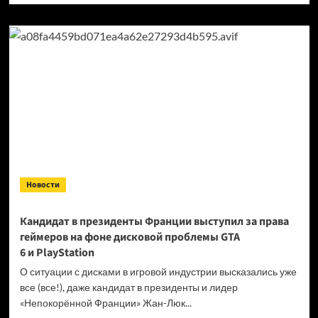
о
Продажи
Cyberpunk
2077
превысили
40 миллионов
копий
Новости
Кандидат в президенты Франции выступил за права
геймеров на фоне дисковой проблемы GTA
6 и PlayStation
О ситуации с дисками в игровой индустрии высказались уже
все (все!), даже кандидат в президенты и лидер
«Непокорённой Франции» Жан-Люк...