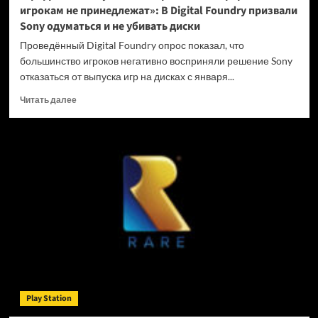
игрокам не принедлежат»: В Digital Foundry призвали
Sony одуматься и не убивать диски
Проведённый Digital Foundry опрос показал, что
большинство игроков негативно восприняли решение Sony
отказаться от выпуска игр на дисках с января...
Прочитать
Читать далее
больше
о
«Цифровые
покупки
на
закрытых
платформах
игрокам
не
принедлежат»:
В
Digital
Foundry
призвали
Play Station
Sony
одуматься