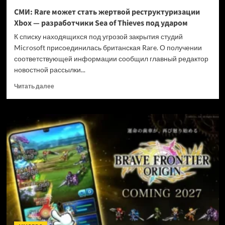
и
СМИ: Rare может стать жертвой реструктуризации
не
Xbox — разработчики Sea of Thieves под ударом
убивать
диски
К списку находящихся под угрозой закрытия студий
Microsoft присоединилась британская Rare. О получении
соответствующей информации сообщил главный редактор
новостной рассылки...
Прочитать
Читать далее
больше
о
СМИ:
Rare
может
стать
жертвой
реструктуризации
Xbox
—
разработчики
Sea
of
Thieves