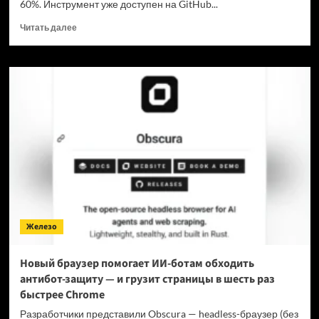
60%. Инструмент уже доступен на GitHub...
Прочитать
Читать далее
больше
о
Для
мощнейшей
нейронки
Claude
Fable
5
вышел
инструмент,
который
снижает
затраты
на
Железо
токены
в
7
Новый браузер помогает ИИ-ботам обходить
раз
антибот-защиту — и грузит страницы в шесть раз
быстрее Chrome
Разработчики представили Obscura — headless-браузер (без