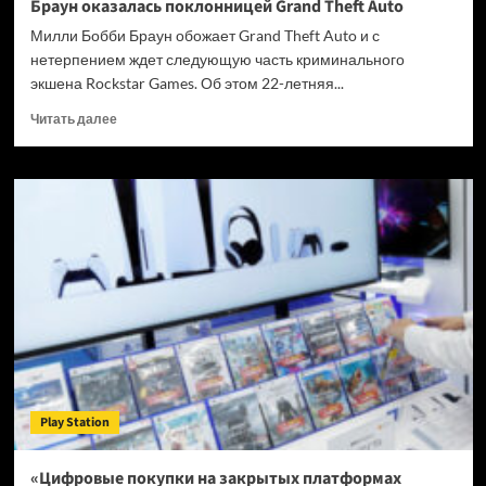
Браун оказалась поклонницей Grand Theft Auto
Милли Бобби Браун обожает Grand Theft Auto и с
нетерпением ждет следующую часть криминального
экшена Rockstar Games. Об этом 22-летняя...
Прочитать
Читать далее
больше
о
Звезда
сериала
«Очень
странные
дела»
Милли
Бобби
Браун
оказалась
поклонницей
Grand
Theft
Play Station
Auto
«Цифровые покупки на закрытых платформах