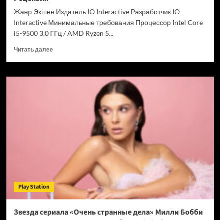
Chrome
Жанр Экшен Издатель IO Interactive Разработчик IO
Interactive Минимальные требования Процессор Intel Core
i5-9500 3,0 ГГц / AMD Ryzen 5...
Прочитать
Читать далее
больше
о
007
First
Light
—
успех
после
долгих
лет
подготовки.
Рецензия
Play Station
Звезда сериала «Очень странные дела» Милли Бобби