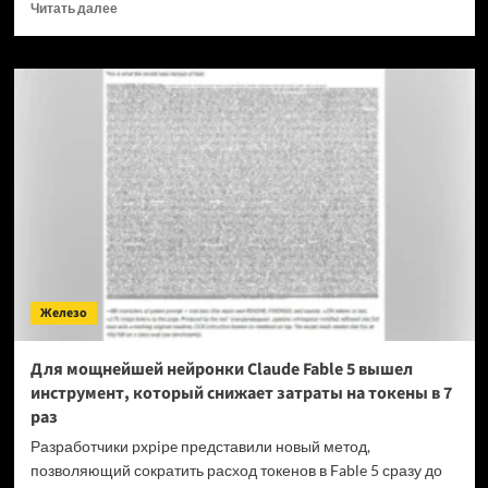
Прочитать
Читать далее
больше
о
OPPO
прекращает
поддержку
OxygenOS
и
Realme
UI
—
OnePlus
и
realme
полностью
Железо
переходят
на
ColorOS
Для мощнейшей нейронки Claude Fable 5 вышел
инструмент, который снижает затраты на токены в 7
раз
Разработчики pxpipe представили новый метод,
позволяющий сократить расход токенов в Fable 5 сразу до