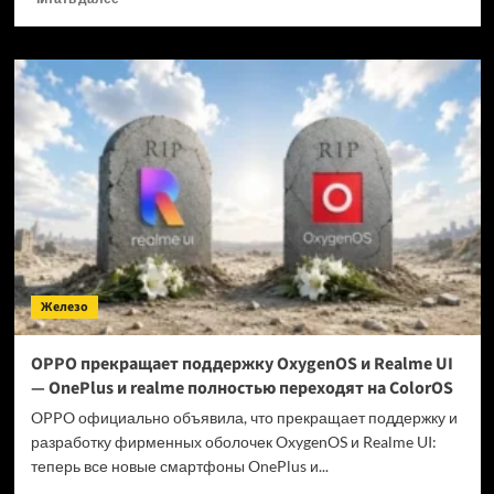
больше
о
Когда
GTA
6 выйдет
на ПК?
Железо
OPPO прекращает поддержку OxygenOS и Realme UI
— OnePlus и realme полностью переходят на ColorOS
OPPO официально объявила, что прекращает поддержку и
разработку фирменных оболочек OxygenOS и Realme UI:
теперь все новые смартфоны OnePlus и...