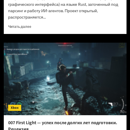
графического интерфейса) на языке Rust, заточенный под
парсинг и работу ИИ-агентов. Проект открытый,
распространяется...
Прочитать
Читать далее
больше
о
Новый
браузер
помогает
ИИ-
ботам
обходить
антибот-
защиту
—
и
грузит
страницы
Xbox
в
шесть
раз
007 First Light — успех после долгих лет подготовки.
быстрее
Рецензия