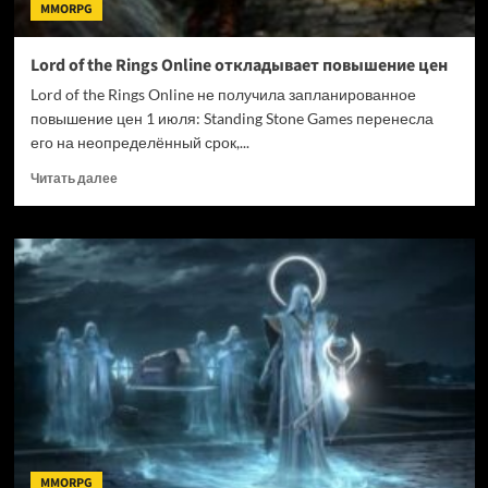
MMORPG
Lord of the Rings Online откладывает повышение цен
Lord of the Rings Online не получила запланированное
повышение цен 1 июля: Standing Stone Games перенесла
его на неопределённый срок,...
Прочитать
Читать далее
больше
о
Lord
of
the
Rings
Online
откладывает
повышение
цен
MMORPG