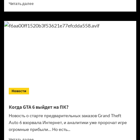
Прочитать
Читать далее
больше
о
Кандидат
в президенты
Франции
выступил
за права
геймеров
на фоне
дисковой
проблемы
GTA
6 и PlayStation
Новости
Когда GTA 6 выйдет на ПК?
Новость о старте предварительных заказов Grand Theft
Auto 6 взорвала Интернет, и аналитики уже пророчат игре
огромные прибыли… Но есть...
Прочитать
Читать далее