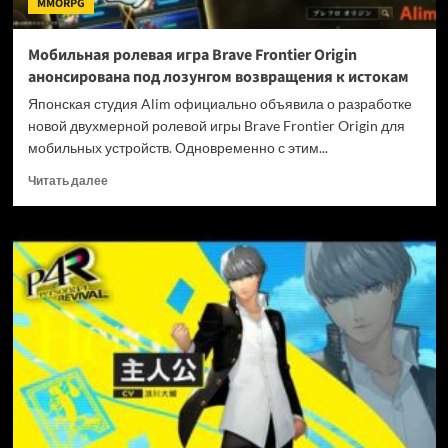
MMORPG
под
ударом
Мобильная ролевая игра Brave Frontier Origin
анонсирована под лозунгом возвращения к истокам
Японская студия Alim официально объявила о разработке
новой двухмерной ролевой игры Brave Frontier Origin для
мобильных устройств. Одновременно с этим...
Прочитать
Читать далее
больше
о
Мобильная
ролевая
игра
Brave
Frontier
Origin
анонсирована
под
лозунгом
возвращения
к
истокам