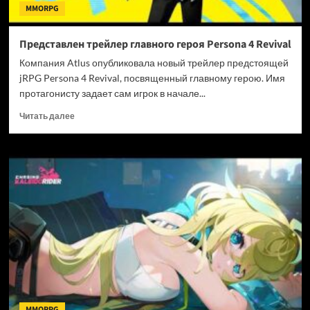
MMORPG
Представлен трейлер главного героя Persona 4 Revival
Компания Atlus опубликовала новый трейлер предстоящей
jRPG Persona 4 Revival, посвященный главному герою. Имя
протагонисту задает сам игрок в начале...
Прочитать
Читать далее
больше
о
Представлен
трейлер
главного
героя
Persona
4
Revival
MMORPG