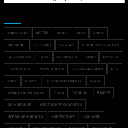
Метки
#NINTENDO
#ИГРЫ
AION 2
AMD
APPLE
ARENANET
BLIZZARD
GOOGLE
GRAND THEFT AUTO VI
GUILD WARS 3
INTEL
MICROSOFT
MMO
MMORPG
PLAYSTATION
PLAYSTATION 5
ROCKSTAR GAMES
RPG
SONY
STEAM
THRONE AND LIBERTY
VALVE
WORLD OF WARCRAFT
XBOX
АНОНСЫ
В МИРЕ
ВЫЖИВАНИЕ
ЖЕЛЕЗО И ТЕХНОЛОГИИ
ИГРОВЫЕ НОВОСТИ
КИБЕРСПОРТ
КОНСОЛЬ