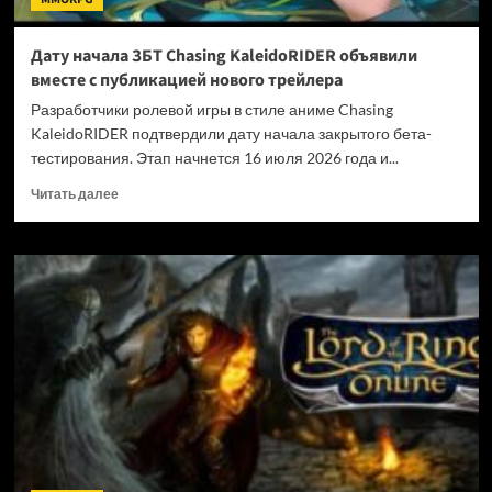
Дату начала ЗБТ Chasing KaleidoRIDER объявили
вместе с публикацией нового трейлера
Разработчики ролевой игры в стиле аниме Chasing
KaleidoRIDER подтвердили дату начала закрытого бета-
тестирования. Этап начнется 16 июля 2026 года и...
Прочитать
Читать далее
больше
о
Дату
начала
ЗБТ
Chasing
KaleidoRIDER
объявили
вместе
с
публикацией
нового
трейлера