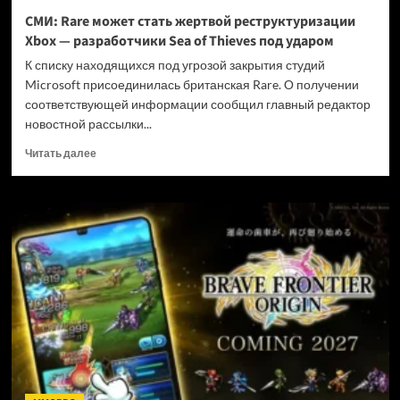
и
СМИ: Rare может стать жертвой реструктуризации
не
Xbox — разработчики Sea of Thieves под ударом
убивать
диски
К списку находящихся под угрозой закрытия студий
Microsoft присоединилась британская Rare. О получении
соответствующей информации сообщил главный редактор
новостной рассылки...
Прочитать
Читать далее
больше
о
СМИ:
Rare
может
стать
жертвой
реструктуризации
Xbox
—
разработчики
Sea
of
Thieves