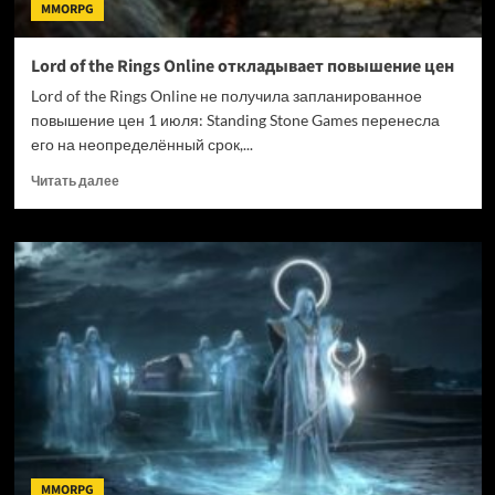
MMORPG
Lord of the Rings Online откладывает повышение цен
Lord of the Rings Online не получила запланированное
повышение цен 1 июля: Standing Stone Games перенесла
его на неопределённый срок,...
Прочитать
Читать далее
больше
о
Lord
of
the
Rings
Online
откладывает
повышение
цен
MMORPG