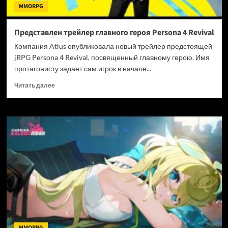
MMORPG
Представлен трейлер главного героя Persona 4 Revival
Компания Atlus опубликовала новый трейлер предстоящей
jRPG Persona 4 Revival, посвященный главному герою. Имя
протагонисту задает сам игрок в начале...
Прочитать
Читать далее
больше
о
Представлен
трейлер
главного
героя
Persona
4
Revival
MMORPG