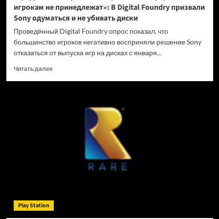
игрокам не принедлежат»: В Digital Foundry призвали
Sony одуматься и не убивать диски
Проведённый Digital Foundry опрос показал, что
большинство игроков негативно восприняли решение Sony
отказаться от выпуска игр на дисках с января...
Прочитать
Читать далее
больше
о
«Цифровые
покупки
на
закрытых
платформах
игрокам
не
принедлежат»:
В
Digital
Foundry
призвали
Play Station
Sony
одуматься