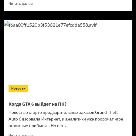
Прочитать
Читать далее
больше
о
Кандидат
в президенты
Франции
выступил
за права
геймеров
на фоне
дисковой
проблемы
GTA
6 и PlayStation
Новости
Когда GTA 6 выйдет на ПК?
Новость о старте предварительных заказов Grand Theft
Auto 6 взорвала Интернет, и аналитики уже пророчат игре
огромные прибыли… Но есть...
Прочитать
Читать далее