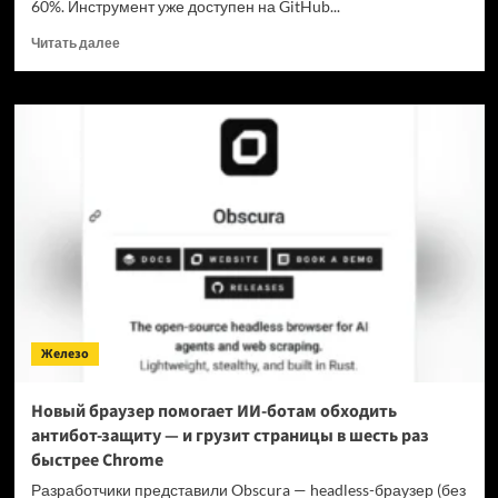
60%. Инструмент уже доступен на GitHub...
Прочитать
Читать далее
больше
о
Для
мощнейшей
нейронки
Claude
Fable
5
вышел
инструмент,
который
снижает
затраты
на
Железо
токены
в
7
Новый браузер помогает ИИ-ботам обходить
раз
антибот-защиту — и грузит страницы в шесть раз
быстрее Chrome
Разработчики представили Obscura — headless-браузер (без