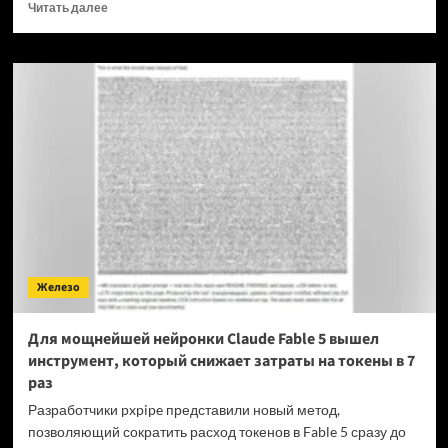
Прочитать
Читать далее
больше
о
OPPO
прекращает
поддержку
OxygenOS
и
Realme
UI
—
OnePlus
и
realme
полностью
Железо
переходят
на
ColorOS
Для мощнейшей нейронки Claude Fable 5 вышел
инструмент, который снижает затраты на токены в 7
раз
Разработчики pxpipe представили новый метод,
позволяющий сократить расход токенов в Fable 5 сразу до