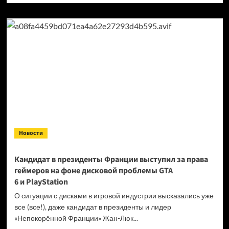
о
Продажи
Cyberpunk
2077
превысили
40 миллионов
копий
Новости
Кандидат в президенты Франции выступил за права
геймеров на фоне дисковой проблемы GTA
6 и PlayStation
О ситуации с дисками в игровой индустрии высказались уже
все (все!), даже кандидат в президенты и лидер
«Непокорённой Франции» Жан-Люк...