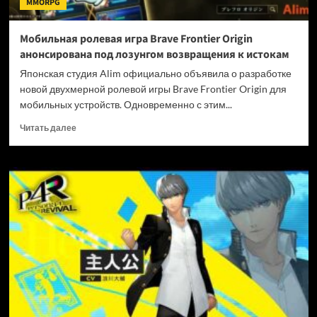
MMORPG
под
ударом
Мобильная ролевая игра Brave Frontier Origin
анонсирована под лозунгом возвращения к истокам
Японская студия Alim официально объявила о разработке
новой двухмерной ролевой игры Brave Frontier Origin для
мобильных устройств. Одновременно с этим...
Прочитать
Читать далее
больше
о
Мобильная
ролевая
игра
Brave
Frontier
Origin
анонсирована
под
лозунгом
возвращения
к
истокам