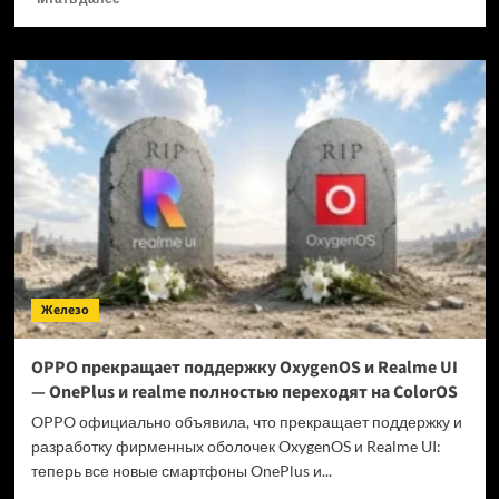
больше
о
Когда
GTA
6 выйдет
на ПК?
Железо
OPPO прекращает поддержку OxygenOS и Realme UI
— OnePlus и realme полностью переходят на ColorOS
OPPO официально объявила, что прекращает поддержку и
разработку фирменных оболочек OxygenOS и Realme UI:
теперь все новые смартфоны OnePlus и...