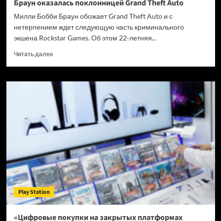
Браун оказалась поклонницей Grand Theft Auto
Милли Бобби Браун обожает Grand Theft Auto и с
нетерпением ждет следующую часть криминального
экшена Rockstar Games. Об этом 22-летняя...
Прочитать
Читать далее
больше
о
Звезда
сериала
«Очень
странные
дела»
Милли
Бобби
Браун
оказалась
поклонницей
Grand
Theft
Play Station
Auto
«Цифровые покупки на закрытых платформах