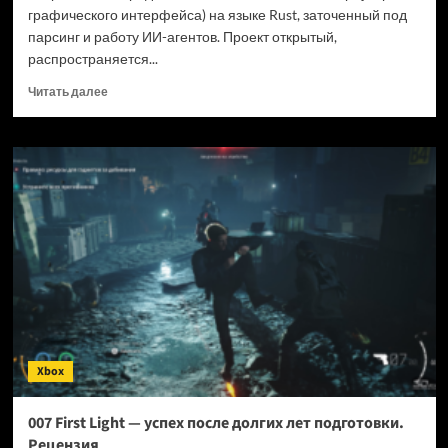
графического интерфейса) на языке Rust, заточенный под
парсинг и работу ИИ-агентов. Проект открытый,
распространяется...
Прочитать
Читать далее
больше
о
Новый
браузер
помогает
ИИ-
ботам
обходить
антибот-
защиту
—
и
грузит
страницы
Xbox
в
шесть
раз
007 First Light — успех после долгих лет подготовки.
быстрее
Рецензия