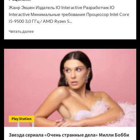
Chrome
Жанр Экшен Издатель IO Interactive Разработчик IO
Interactive Минимальные требования Процессор Intel Core
i5-9500 3,0 ГГц / AMD Ryzen 5...
Прочитать
Читать далее
больше
о
007
First
Light
—
успех
после
долгих
лет
подготовки.
Рецензия
Play Station
Звезда сериала «Очень странные дела» Милли Бобби