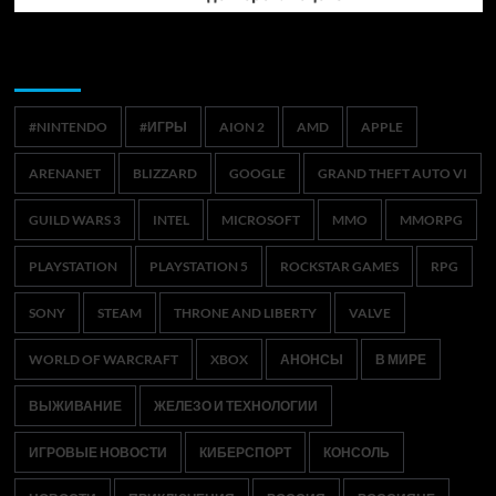
Метки
#NINTENDO
#ИГРЫ
AION 2
AMD
APPLE
ARENANET
BLIZZARD
GOOGLE
GRAND THEFT AUTO VI
GUILD WARS 3
INTEL
MICROSOFT
MMO
MMORPG
PLAYSTATION
PLAYSTATION 5
ROCKSTAR GAMES
RPG
SONY
STEAM
THRONE AND LIBERTY
VALVE
WORLD OF WARCRAFT
XBOX
АНОНСЫ
В МИРЕ
ВЫЖИВАНИЕ
ЖЕЛЕЗО И ТЕХНОЛОГИИ
ИГРОВЫЕ НОВОСТИ
КИБЕРСПОРТ
КОНСОЛЬ