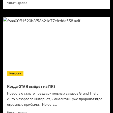
Прочитать
Читать далее
больше
о
Кандидат
в президенты
Франции
выступил
за права
геймеров
на фоне
дисковой
проблемы
GTA
6 и PlayStation
Новости
Когда GTA 6 выйдет на ПК?
Новость о старте предварительных заказов Grand Theft
Auto 6 взорвала Интернет, и аналитики уже пророчат игре
огромные прибыли… Но есть...
Прочитать
Читать далее