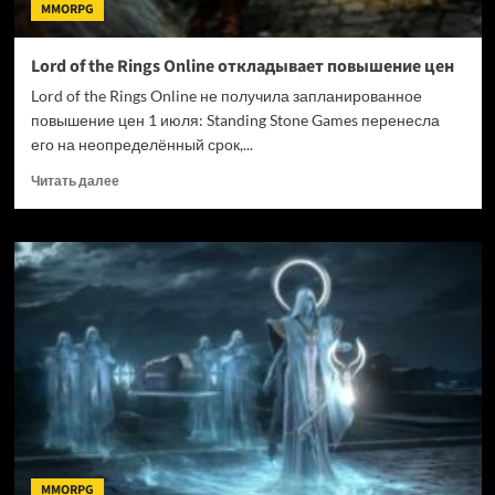
MMORPG
Lord of the Rings Online откладывает повышение цен
Lord of the Rings Online не получила запланированное
повышение цен 1 июля: Standing Stone Games перенесла
его на неопределённый срок,...
Прочитать
Читать далее
больше
о
Lord
of
the
Rings
Online
откладывает
повышение
цен
MMORPG