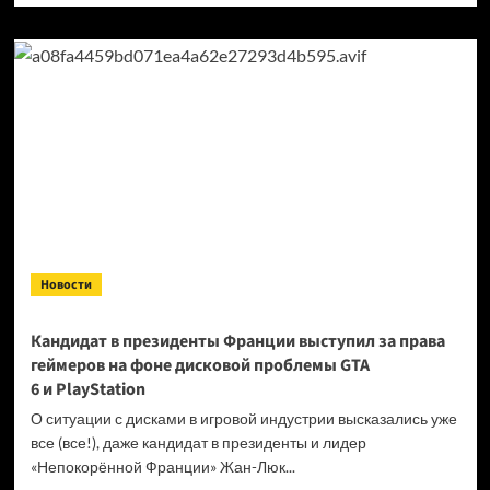
о
Продажи
Cyberpunk
2077
превысили
40 миллионов
копий
Новости
Кандидат в президенты Франции выступил за права
геймеров на фоне дисковой проблемы GTA
6 и PlayStation
О ситуации с дисками в игровой индустрии высказались уже
все (все!), даже кандидат в президенты и лидер
«Непокорённой Франции» Жан-Люк...