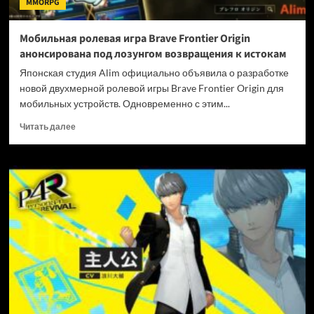
MMORPG
под
ударом
Мобильная ролевая игра Brave Frontier Origin
анонсирована под лозунгом возвращения к истокам
Японская студия Alim официально объявила о разработке
новой двухмерной ролевой игры Brave Frontier Origin для
мобильных устройств. Одновременно с этим...
Прочитать
Читать далее
больше
о
Мобильная
ролевая
игра
Brave
Frontier
Origin
анонсирована
под
лозунгом
возвращения
к
истокам