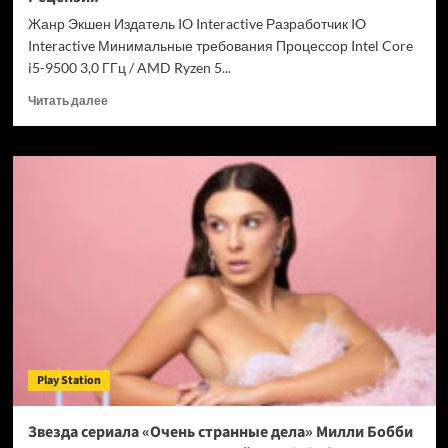
Chrome
Жанр Экшен Издатель IO Interactive Разработчик IO
Interactive Минимальные требования Процессор Intel Core
i5-9500 3,0 ГГц / AMD Ryzen 5...
Прочитать
Читать далее
больше
о
007
First
Light
—
успех
после
долгих
лет
подготовки.
Рецензия
Play Station
Звезда сериала «Очень странные дела» Милли Бобби