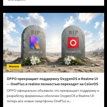
больше
о
Когда
GTA
6 выйдет
на ПК?
Железо
OPPO прекращает поддержку OxygenOS и Realme UI
— OnePlus и realme полностью переходят на ColorOS
OPPO официально объявила, что прекращает поддержку и
разработку фирменных оболочек OxygenOS и Realme UI:
теперь все новые смартфоны OnePlus и...