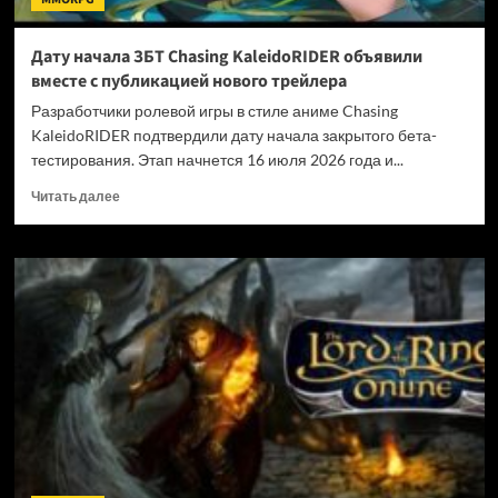
Дату начала ЗБТ Chasing KaleidoRIDER объявили
вместе с публикацией нового трейлера
Разработчики ролевой игры в стиле аниме Chasing
KaleidoRIDER подтвердили дату начала закрытого бета-
тестирования. Этап начнется 16 июля 2026 года и...
Прочитать
Читать далее
больше
о
Дату
начала
ЗБТ
Chasing
KaleidoRIDER
объявили
вместе
с
публикацией
нового
трейлера