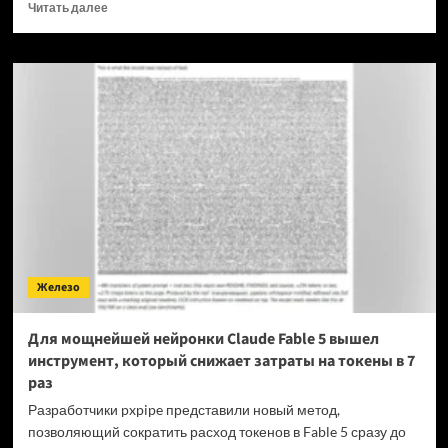
Прочитать
Читать далее
больше
о
OPPO
прекращает
поддержку
OxygenOS
и
Realme
UI
—
OnePlus
и
realme
полностью
Железо
переходят
на
ColorOS
Для мощнейшей нейронки Claude Fable 5 вышел
инструмент, который снижает затраты на токены в 7
раз
Разработчики pxpipe представили новый метод,
позволяющий сократить расход токенов в Fable 5 сразу до