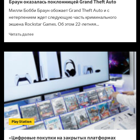
Браун оказалась поклонницей Grand Theft Auto
Милли Бобби Браун обожает Grand Theft Auto и с
нетерпением ждет следующую часть криминального
экшена Rockstar Games. Об этом 22-летняя...
Прочитать
Читать далее
больше
о
Звезда
сериала
«Очень
странные
дела»
Милли
Бобби
Браун
оказалась
поклонницей
Grand
Theft
Play Station
Auto
«Цифровые покупки на закрытых платформах