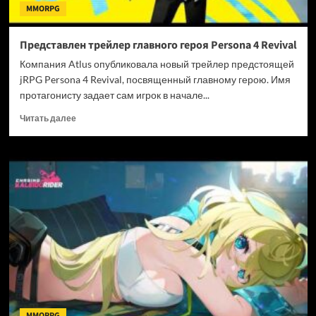
MMORPG
Представлен трейлер главного героя Persona 4 Revival
Компания Atlus опубликовала новый трейлер предстоящей
jRPG Persona 4 Revival, посвященный главному герою. Имя
протагонисту задает сам игрок в начале...
Прочитать
Читать далее
больше
о
Представлен
трейлер
главного
героя
Persona
4
Revival
MMORPG