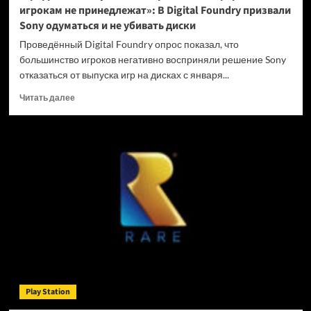
игрокам не принедлежат»: В Digital Foundry призвали
Sony одуматься и не убивать диски
Проведённый Digital Foundry опрос показал, что
большинство игроков негативно восприняли решение Sony
отказаться от выпуска игр на дисках с января...
Прочитать
Читать далее
больше
о
«Цифровые
покупки
на
закрытых
платформах
игрокам
не
принедлежат»:
В
Digital
Foundry
призвали
Play Station
Sony
одуматься