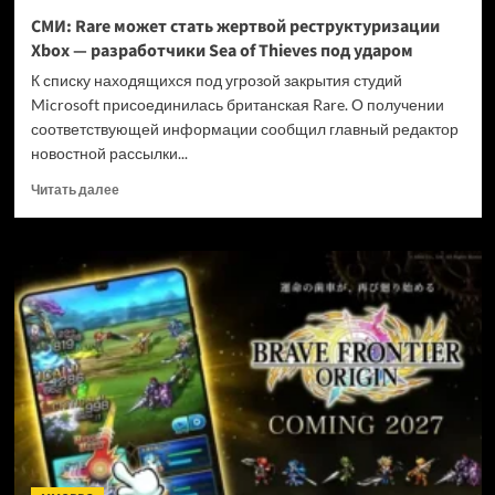
и
СМИ: Rare может стать жертвой реструктуризации
не
Xbox — разработчики Sea of Thieves под ударом
убивать
диски
К списку находящихся под угрозой закрытия студий
Microsoft присоединилась британская Rare. О получении
соответствующей информации сообщил главный редактор
новостной рассылки...
Прочитать
Читать далее
больше
о
СМИ:
Rare
может
стать
жертвой
реструктуризации
Xbox
—
разработчики
Sea
of
Thieves