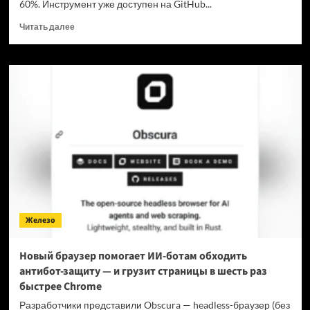
60%. Инструмент уже доступен на GitHub...
Прочитать
Читать далее
больше
о
Для
мощнейшей
нейронки
Claude
Fable
5
вышел
инструмент,
который
снижает
затраты
на
Железо
токены
в
7
Новый браузер помогает ИИ-ботам обходить
раз
антибот-защиту — и грузит страницы в шесть раз
быстрее Chrome
Разработчики представили Obscura — headless-браузер (без