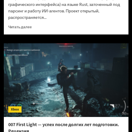
графического интерфейса) на языке Rust, заточенный под
парсинг и работу ИИ-агентов. Проект открытый,
распространяется...
Прочитать
Читать далее
больше
о
Новый
браузер
помогает
ИИ-
ботам
обходить
антибот-
защиту
—
и
грузит
страницы
Xbox
в
шесть
раз
007 First Light — успех после долгих лет подготовки.
быстрее
Рецензия