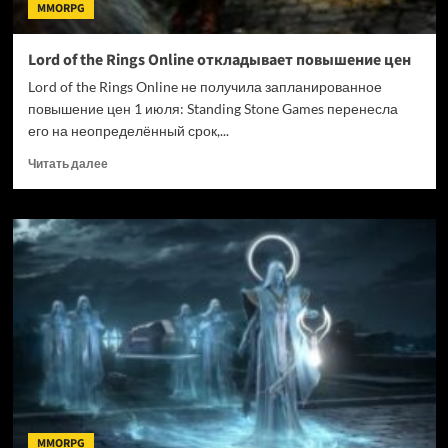
MMORPG
Lord of the Rings Online откладывает повышение цен
Lord of the Rings Online не получила запланированное
повышение цен 1 июля: Standing Stone Games перенесла
его на неопределённый срок,...
Прочитать
Читать далее
больше
о
Lord
of
the
Rings
Online
откладывает
повышение
цен
MMORPG