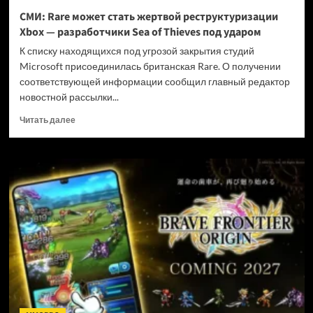
и
СМИ: Rare может стать жертвой реструктуризации
не
Xbox — разработчики Sea of Thieves под ударом
убивать
диски
К списку находящихся под угрозой закрытия студий
Microsoft присоединилась британская Rare. О получении
соответствующей информации сообщил главный редактор
новостной рассылки...
Прочитать
Читать далее
больше
о
СМИ:
Rare
может
стать
жертвой
реструктуризации
Xbox
—
разработчики
Sea
of
Thieves