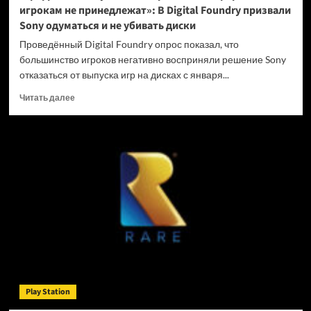
игрокам не принедлежат»: В Digital Foundry призвали
Sony одуматься и не убивать диски
Проведённый Digital Foundry опрос показал, что
большинство игроков негативно восприняли решение Sony
отказаться от выпуска игр на дисках с января...
Прочитать
Читать далее
больше
о
«Цифровые
покупки
на
закрытых
платформах
игрокам
не
принедлежат»:
В
Digital
Foundry
призвали
Play Station
Sony
одуматься