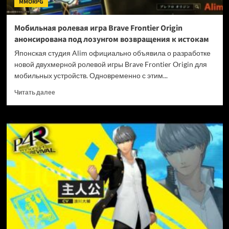
MMORPG
под
ударом
Мобильная ролевая игра Brave Frontier Origin
анонсирована под лозунгом возвращения к истокам
Японская студия Alim официально объявила о разработке
новой двухмерной ролевой игры Brave Frontier Origin для
мобильных устройств. Одновременно с этим...
Прочитать
Читать далее
больше
о
Мобильная
ролевая
игра
Brave
Frontier
Origin
анонсирована
под
лозунгом
возвращения
к
истокам