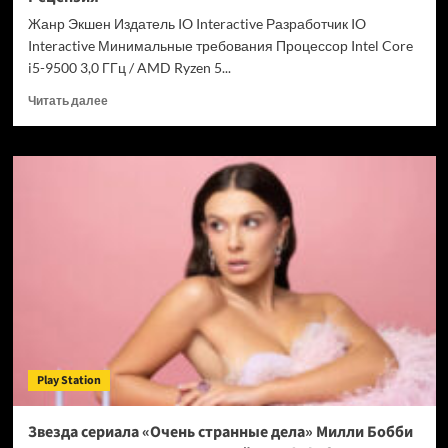
Chrome
Жанр Экшен Издатель IO Interactive Разработчик IO
Interactive Минимальные требования Процессор Intel Core
i5-9500 3,0 ГГц / AMD Ryzen 5...
Прочитать
Читать далее
больше
о
007
First
Light
—
успех
после
долгих
лет
подготовки.
Рецензия
Play Station
Звезда сериала «Очень странные дела» Милли Бобби