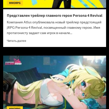
MMORPG
Представлен трейлер главного героя Persona 4 Revival
Компания Atlus опубликовала новый трейлер предстоящей
jRPG Persona 4 Revival, посвященный главному герою. Имя
протагонисту задает сам игрок в начале...
Прочитать
Читать далее
больше
о
Представлен
трейлер
главного
героя
Persona
4
Revival
MMORPG