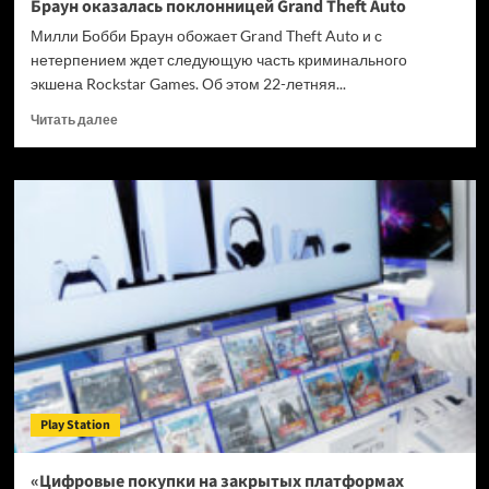
Браун оказалась поклонницей Grand Theft Auto
Милли Бобби Браун обожает Grand Theft Auto и с
нетерпением ждет следующую часть криминального
экшена Rockstar Games. Об этом 22-летняя...
Прочитать
Читать далее
больше
о
Звезда
сериала
«Очень
странные
дела»
Милли
Бобби
Браун
оказалась
поклонницей
Grand
Theft
Play Station
Auto
«Цифровые покупки на закрытых платформах