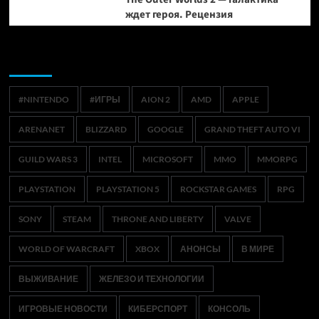
ждет героя. Рецензия
Метки
#NINTENDO
#ИГРЫ
AION 2
AMD
APPLE
ARENANET
BLIZZARD
GOOGLE
GRAND THEFT AUTO VI
GUILD WARS 3
INTEL
MICROSOFT
MMO
MMORPG
PLAYSTATION
PLAYSTATION 5
ROCKSTAR GAMES
RPG
SONY
STEAM
THRONE AND LIBERTY
VALVE
WORLD OF WARCRAFT
XBOX
АНОНСЫ
В МИРЕ
ВЫЖИВАНИЕ
ЖЕЛЕЗО И ТЕХНОЛОГИИ
ИГРОВЫЕ НОВОСТИ
КИБЕРСПОРТ
КОНСОЛЬ