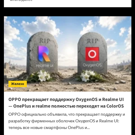
больше
о
Когда
GTA
6 выйдет
на ПК?
Железо
OPPO прекращает поддержку OxygenOS и Realme UI
— OnePlus и realme полностью переходят на ColorOS
OPPO официально объявила, что прекращает поддержку и
разработку фирменных оболочек OxygenOS и Realme UI:
теперь все новые смартфоны OnePlus и...