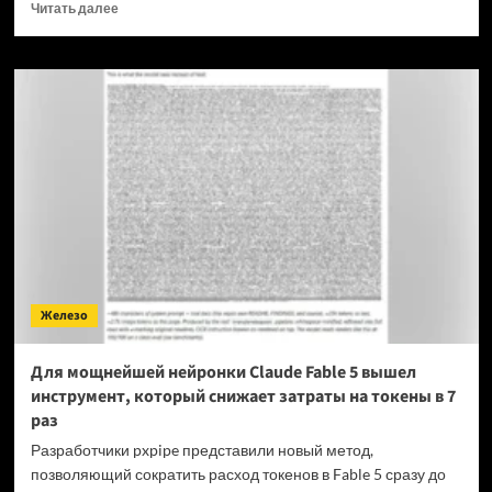
Прочитать
Читать далее
больше
о
OPPO
прекращает
поддержку
OxygenOS
и
Realme
UI
—
OnePlus
и
realme
полностью
Железо
переходят
на
ColorOS
Для мощнейшей нейронки Claude Fable 5 вышел
инструмент, который снижает затраты на токены в 7
раз
Разработчики pxpipe представили новый метод,
позволяющий сократить расход токенов в Fable 5 сразу до