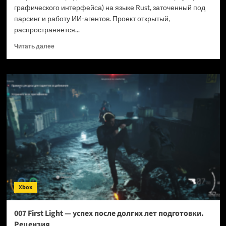
графического интерфейса) на языке Rust, заточенный под
парсинг и работу ИИ-агентов. Проект открытый,
распространяется...
Прочитать
Читать далее
больше
о
Новый
браузер
помогает
ИИ-
ботам
обходить
антибот-
защиту
—
и
грузит
страницы
Xbox
в
шесть
раз
007 First Light — успех после долгих лет подготовки.
быстрее
Рецензия