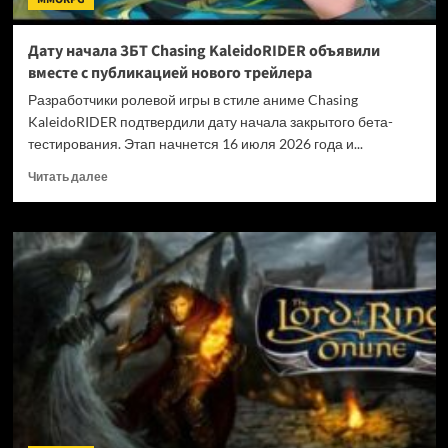
Дату начала ЗБТ Chasing KaleidoRIDER объявили
вместе с публикацией нового трейлера
Разработчики ролевой игры в стиле аниме Chasing
KaleidoRIDER подтвердили дату начала закрытого бета-
тестирования. Этап начнется 16 июля 2026 года и...
Прочитать
Читать далее
больше
о
Дату
начала
ЗБТ
Chasing
KaleidoRIDER
объявили
вместе
с
публикацией
нового
трейлера