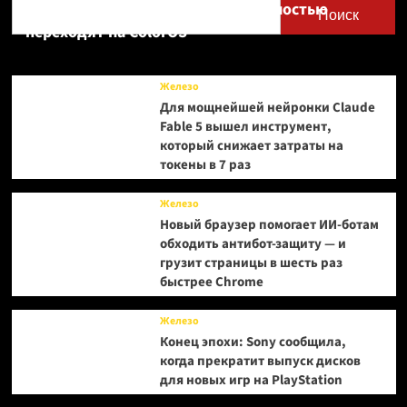
Realme UI — OnePlus и realme полностью
Поиск
переходят на ColorOS
Железо
Для мощнейшей нейронки Claude
Fable 5 вышел инструмент,
который снижает затраты на
токены в 7 раз
Железо
Новый браузер помогает ИИ-ботам
обходить антибот-защиту — и
грузит страницы в шесть раз
быстрее Chrome
Железо
Конец эпохи: Sony сообщила,
когда прекратит выпуск дисков
для новых игр на PlayStation