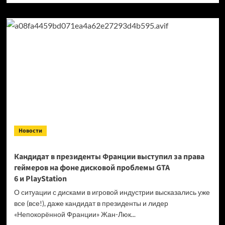
о
Продажи
Cyberpunk
2077
превысили
40 миллионов
копий
Новости
Кандидат в президенты Франции выступил за права
геймеров на фоне дисковой проблемы GTA
6 и PlayStation
О ситуации с дисками в игровой индустрии высказались уже
все (все!), даже кандидат в президенты и лидер
«Непокорённой Франции» Жан-Люк...