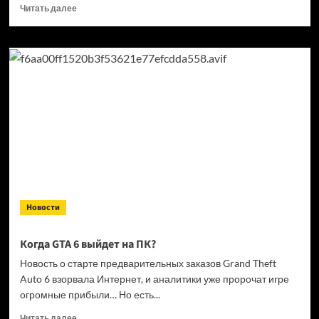
Прочитать
Читать далее
больше
о
Кандидат
в президенты
Франции
выступил
за права
геймеров
на фоне
дисковой
проблемы
GTA
6 и PlayStation
Новости
Когда GTA 6 выйдет на ПК?
Новость о старте предварительных заказов Grand Theft
Auto 6 взорвала Интернет, и аналитики уже пророчат игре
огромные прибыли… Но есть...
Прочитать
Читать далее