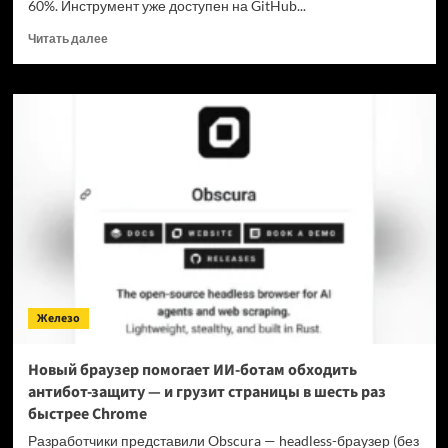
60%. Инструмент уже доступен на GitHub...
Прочитать
Читать далее
больше
о
Для
мощнейшей
нейронки
Claude
Fable
5
вышел
инструмент,
который
снижает
затраты
на
Железо
токены
в
7
Новый браузер помогает ИИ-ботам обходить
раз
антибот-защиту — и грузит страницы в шесть раз
быстрее Chrome
Разработчики представили Obscura — headless-браузер (без