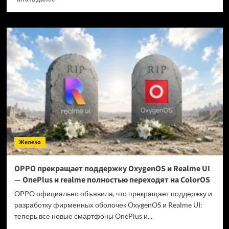
больше
о
Когда
GTA
6 выйдет
на ПК?
Железо
OPPO прекращает поддержку OxygenOS и Realme UI
— OnePlus и realme полностью переходят на ColorOS
OPPO официально объявила, что прекращает поддержку и
разработку фирменных оболочек OxygenOS и Realme UI:
теперь все новые смартфоны OnePlus и...