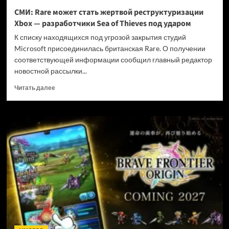
и
СМИ: Rare может стать жертвой реструктуризации
не
Xbox — разработчики Sea of Thieves под ударом
убивать
диски
К списку находящихся под угрозой закрытия студий
Microsoft присоединилась британская Rare. О получении
соответствующей информации сообщил главный редактор
новостной рассылки...
Прочитать
Читать далее
больше
о
СМИ:
Rare
может
стать
жертвой
реструктуризации
Xbox
—
разработчики
Sea
of
Thieves