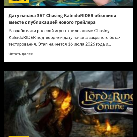
Дату начала ЗБТ Chasing KaleidoRIDER объявили
вместе с публикацией нового трейлера
Разработчики ролевой игры в стиле аниме Chasing
KaleidoRIDER подтвердили дату начала закрытого бета-
тестирования. Этап начнется 16 июля 2026 года и...
Прочитать
Читать далее
больше
о
Дату
начала
ЗБТ
Chasing
KaleidoRIDER
объявили
вместе
с
публикацией
нового
трейлера