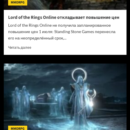
MMORPG
Lord of the Rings Online откладывает повышение цен
Lord of the Rings Online не получила запланированное
повышение цен 1 июля: Standing Stone Games перенесла
его на неопределённый срок,...
Прочитать
Читать далее
больше
о
Lord
of
the
Rings
Online
откладывает
повышение
цен
MMORPG