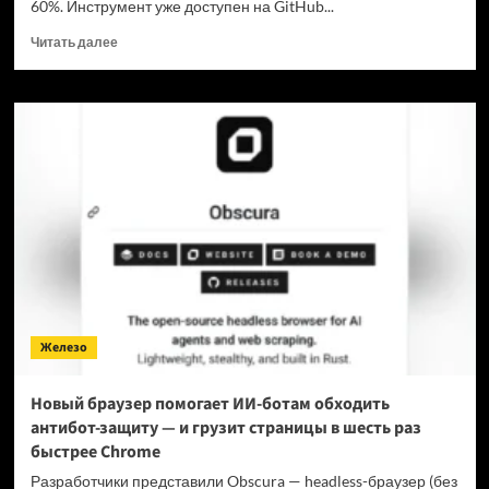
60%. Инструмент уже доступен на GitHub...
Прочитать
Читать далее
больше
о
Для
мощнейшей
нейронки
Claude
Fable
5
вышел
инструмент,
который
снижает
затраты
на
Железо
токены
в
7
Новый браузер помогает ИИ-ботам обходить
раз
антибот-защиту — и грузит страницы в шесть раз
быстрее Chrome
Разработчики представили Obscura — headless-браузер (без