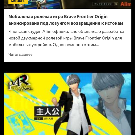
MMORPG
под
ударом
Мобильная ролевая игра Brave Frontier Origin
анонсирована под лозунгом возвращения к истокам
Японская студия Alim официально объявила о разработке
новой двухмерной ролевой игры Brave Frontier Origin для
мобильных устройств. Одновременно с этим...
Прочитать
Читать далее
больше
о
Мобильная
ролевая
игра
Brave
Frontier
Origin
анонсирована
под
лозунгом
возвращения
к
истокам