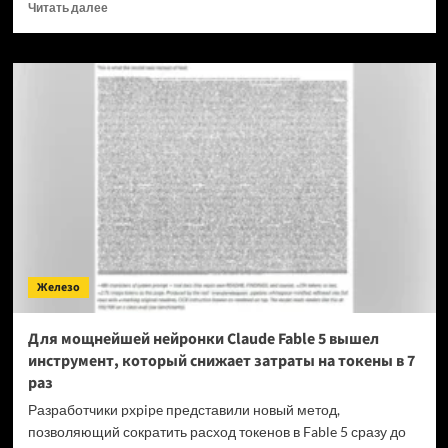
Прочитать
Читать далее
больше
о
OPPO
прекращает
поддержку
OxygenOS
и
Realme
UI
—
OnePlus
и
realme
полностью
Железо
переходят
на
ColorOS
Для мощнейшей нейронки Claude Fable 5 вышел
инструмент, который снижает затраты на токены в 7
раз
Разработчики pxpipe представили новый метод,
позволяющий сократить расход токенов в Fable 5 сразу до