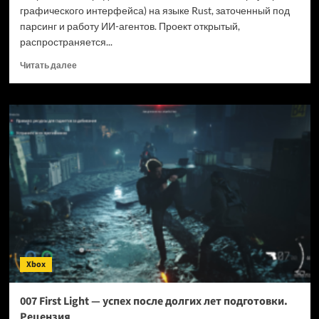
графического интерфейса) на языке Rust, заточенный под
парсинг и работу ИИ-агентов. Проект открытый,
распространяется...
Прочитать
Читать далее
больше
о
Новый
браузер
помогает
ИИ-
ботам
обходить
антибот-
защиту
—
и
грузит
страницы
Xbox
в
шесть
раз
007 First Light — успех после долгих лет подготовки.
быстрее
Рецензия