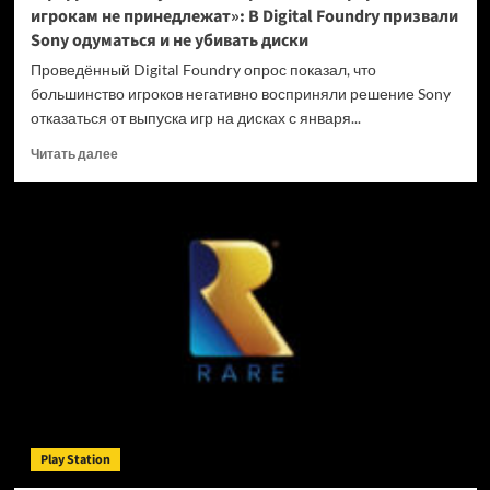
игрокам не принедлежат»: В Digital Foundry призвали
Sony одуматься и не убивать диски
Проведённый Digital Foundry опрос показал, что
большинство игроков негативно восприняли решение Sony
отказаться от выпуска игр на дисках с января...
Прочитать
Читать далее
больше
о
«Цифровые
покупки
на
закрытых
платформах
игрокам
не
принедлежат»:
В
Digital
Foundry
призвали
Play Station
Sony
одуматься