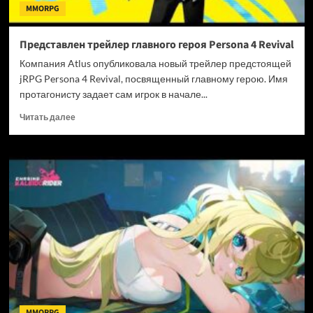
MMORPG
Представлен трейлер главного героя Persona 4 Revival
Компания Atlus опубликовала новый трейлер предстоящей
jRPG Persona 4 Revival, посвященный главному герою. Имя
протагонисту задает сам игрок в начале...
Прочитать
Читать далее
больше
о
Представлен
трейлер
главного
героя
Persona
4
Revival
MMORPG