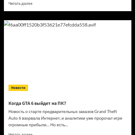
Прочитать
Читать далее
больше
о
Кандидат
в президенты
Франции
выступил
за права
геймеров
на фоне
дисковой
проблемы
GTA
6 и PlayStation
Новости
Когда GTA 6 выйдет на ПК?
Новость о старте предварительных заказов Grand Theft
Auto 6 взорвала Интернет, и аналитики уже пророчат игре
огромные прибыли… Но есть...
Прочитать
Читать далее