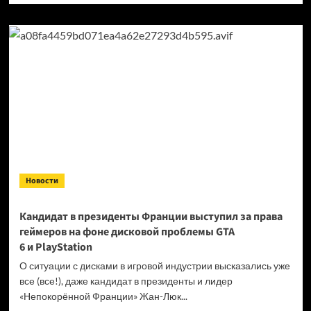
о
Продажи
Cyberpunk
2077
превысили
40 миллионов
копий
Новости
Кандидат в президенты Франции выступил за права
геймеров на фоне дисковой проблемы GTA
6 и PlayStation
О ситуации с дисками в игровой индустрии высказались уже
все (все!), даже кандидат в президенты и лидер
«Непокорённой Франции» Жан-Люк...