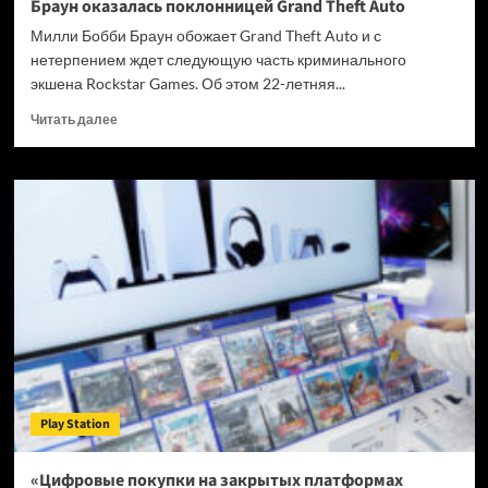
Браун оказалась поклонницей Grand Theft Auto
Милли Бобби Браун обожает Grand Theft Auto и с
нетерпением ждет следующую часть криминального
экшена Rockstar Games. Об этом 22-летняя...
Прочитать
Читать далее
больше
о
Звезда
сериала
«Очень
странные
дела»
Милли
Бобби
Браун
оказалась
поклонницей
Grand
Theft
Play Station
Auto
«Цифровые покупки на закрытых платформах