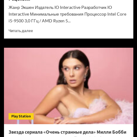
Chrome
Жанр Экшен Издатель IO Interactive Разработчик IO
Interactive Минимальные требования Процессор Intel Core
i5-9500 3,0 ГГц / AMD Ryzen 5...
Прочитать
Читать далее
больше
о
007
First
Light
—
успех
после
долгих
лет
подготовки.
Рецензия
Play Station
Звезда сериала «Очень странные дела» Милли Бобби