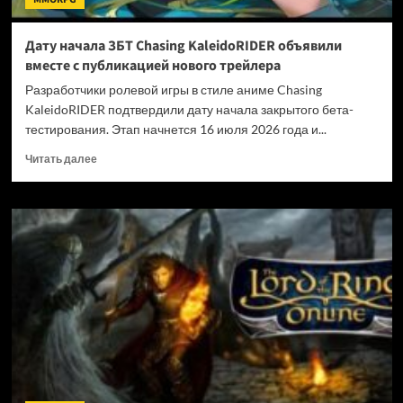
Дату начала ЗБТ Chasing KaleidoRIDER объявили
вместе с публикацией нового трейлера
Разработчики ролевой игры в стиле аниме Chasing
KaleidoRIDER подтвердили дату начала закрытого бета-
тестирования. Этап начнется 16 июля 2026 года и...
Прочитать
Читать далее
больше
о
Дату
начала
ЗБТ
Chasing
KaleidoRIDER
объявили
вместе
с
публикацией
нового
трейлера