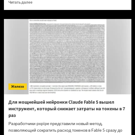
Прочитать
Читать далее
больше
о
OPPO
прекращает
поддержку
OxygenOS
и
Realme
UI
—
OnePlus
и
realme
полностью
Железо
переходят
на
ColorOS
Для мощнейшей нейронки Claude Fable 5 вышел
инструмент, который снижает затраты на токены в 7
раз
Разработчики pxpipe представили новый метод,
позволяющий сократить расход токенов в Fable 5 сразу до