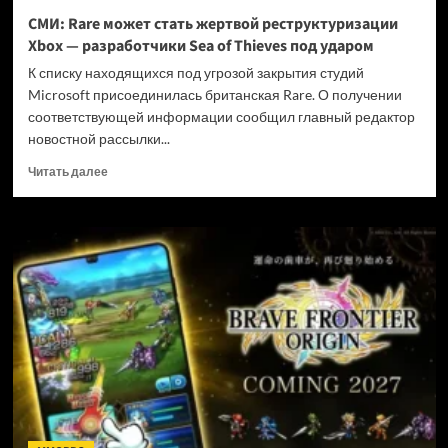
и
СМИ: Rare может стать жертвой реструктуризации
не
Xbox — разработчики Sea of Thieves под ударом
убивать
диски
К списку находящихся под угрозой закрытия студий
Microsoft присоединилась британская Rare. О получении
соответствующей информации сообщил главный редактор
новостной рассылки...
Прочитать
Читать далее
больше
о
СМИ:
Rare
может
стать
жертвой
реструктуризации
Xbox
—
разработчики
Sea
of
Thieves