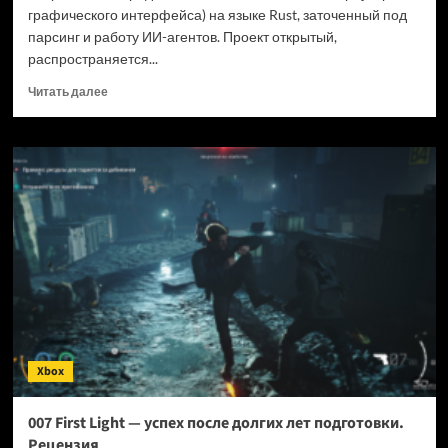
графического интерфейса) на языке Rust, заточенный под
парсинг и работу ИИ-агентов. Проект открытый,
распространяется...
Прочитать
Читать далее
больше
о
Новый
браузер
помогает
ИИ-
ботам
обходить
антибот-
защиту
—
и
грузит
страницы
Xbox
в
шесть
раз
007 First Light — успех после долгих лет подготовки.
быстрее
Рецензия