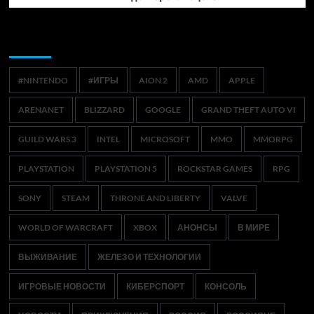
Метки
#NINTENDO
#ИГРЫ
AION 2
AMD
APPLE
ARENANET
BLIZZARD
GOOGLE
GRAND THEFT AUTO VI
GUILD WARS 3
INTEL
MICROSOFT
MMO
MMORPG
PLAYSTATION
PLAYSTATION 5
ROCKSTAR GAMES
RPG
SONY
STEAM
THRONE AND LIBERTY
VALVE
WORLD OF WARCRAFT
XBOX
АНОНСЫ
В МИРЕ
ВЫЖИВАНИЕ
ЖЕЛЕЗО И ТЕХНОЛОГИИ
ИГРОВЫЕ НОВОСТИ
КИБЕРСПОРТ
КОНСОЛЬ