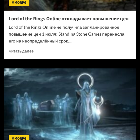
MMORPG
Lord of the Rings Online откладывает повышение цен
Lord of the Rings Online не получила запланированное
повышение цен 1 июля: Standing Stone Games перенесла
его на неопределённый срок,...
Прочитать
Читать далее
больше
о
Lord
of
the
Rings
Online
откладывает
повышение
цен
MMORPG