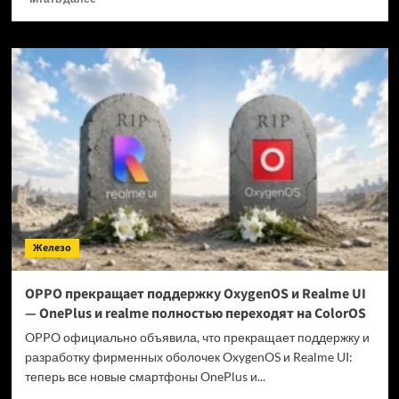
больше
о
Когда
GTA
6 выйдет
на ПК?
Железо
OPPO прекращает поддержку OxygenOS и Realme UI
— OnePlus и realme полностью переходят на ColorOS
OPPO официально объявила, что прекращает поддержку и
разработку фирменных оболочек OxygenOS и Realme UI:
теперь все новые смартфоны OnePlus и...