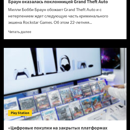
Браун оказалась поклонницей Grand Theft Auto
Милли Бобби Браун обожает Grand Theft Auto и с
нетерпением ждет следующую часть криминального
экшена Rockstar Games. Об этом 22-летняя...
Прочитать
Читать далее
больше
о
Звезда
сериала
«Очень
странные
дела»
Милли
Бобби
Браун
оказалась
поклонницей
Grand
Theft
Play Station
Auto
«Цифровые покупки на закрытых платформах