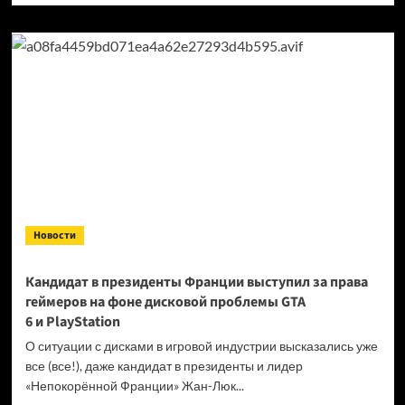
о
Продажи
Cyberpunk
2077
превысили
40 миллионов
копий
Новости
Кандидат в президенты Франции выступил за права
геймеров на фоне дисковой проблемы GTA
6 и PlayStation
О ситуации с дисками в игровой индустрии высказались уже
все (все!), даже кандидат в президенты и лидер
«Непокорённой Франции» Жан-Люк...