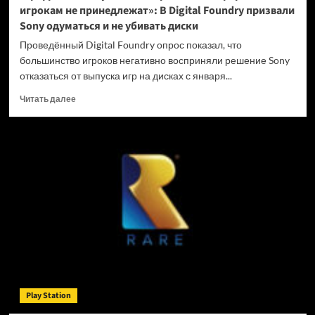
игрокам не принедлежат»: В Digital Foundry призвали
Sony одуматься и не убивать диски
Проведённый Digital Foundry опрос показал, что
большинство игроков негативно восприняли решение Sony
отказаться от выпуска игр на дисках с января...
Прочитать
Читать далее
больше
о
«Цифровые
покупки
на
закрытых
платформах
игрокам
не
принедлежат»:
В
Digital
Foundry
призвали
Play Station
Sony
одуматься