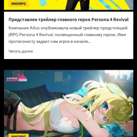
MMORPG
Представлен трейлер главного героя Persona 4 Revival
Компания Atlus опубликовала новый трейлер предстоящей
jRPG Persona 4 Revival, посвященный главному герою. Имя
протагонисту задает сам игрок в начале...
Прочитать
Читать далее
больше
о
Представлен
трейлер
главного
героя
Persona
4
Revival
MMORPG