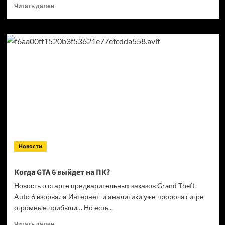
Прочитать
Читать далее
больше
о
Кандидат
в президенты
Франции
выступил
за права
геймеров
на фоне
дисковой
проблемы
GTA
6 и PlayStation
Новости
Когда GTA 6 выйдет на ПК?
Новость о старте предварительных заказов Grand Theft
Auto 6 взорвала Интернет, и аналитики уже пророчат игре
огромные прибыли… Но есть...
Прочитать
Читать далее