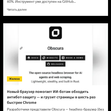
60%. Инструмент уже доступен на GitHub...
Прочитать
Читать далее
больше
о
Для
мощнейшей
нейронки
Claude
Fable
5
вышел
инструмент,
который
снижает
затраты
на
Железо
токены
в
7
Новый браузер помогает ИИ-ботам обходить
раз
антибот-защиту — и грузит страницы в шесть раз
быстрее Chrome
Разработчики представили Obscura — headless-браузер (без