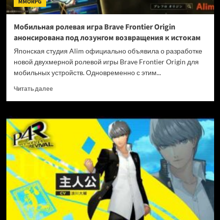
MMORPG
под
ударом
Мобильная ролевая игра Brave Frontier Origin
анонсирована под лозунгом возвращения к истокам
Японская студия Alim официально объявила о разработке
новой двухмерной ролевой игры Brave Frontier Origin для
мобильных устройств. Одновременно с этим...
Прочитать
Читать далее
больше
о
Мобильная
ролевая
игра
Brave
Frontier
Origin
анонсирована
под
лозунгом
возвращения
к
истокам