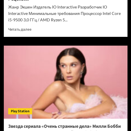
Chrome
Жанр Экшен Издатель IO Interactive Разработчик IO
Interactive Минимальные требования Процессор Intel Core
i5-9500 3,0 ГГц / AMD Ryzen 5...
Прочитать
Читать далее
больше
о
007
First
Light
—
успех
после
долгих
лет
подготовки.
Рецензия
Play Station
Звезда сериала «Очень странные дела» Милли Бобби