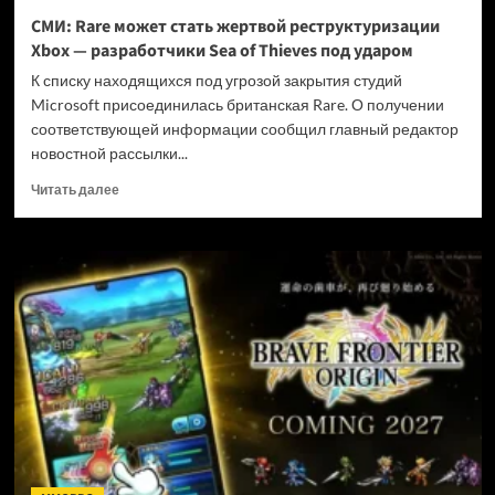
и
СМИ: Rare может стать жертвой реструктуризации
не
Xbox — разработчики Sea of Thieves под ударом
убивать
диски
К списку находящихся под угрозой закрытия студий
Microsoft присоединилась британская Rare. О получении
соответствующей информации сообщил главный редактор
новостной рассылки...
Прочитать
Читать далее
больше
о
СМИ:
Rare
может
стать
жертвой
реструктуризации
Xbox
—
разработчики
Sea
of
Thieves