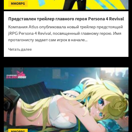
MMORPG
Представлен трейлер главного героя Persona 4 Revival
Компания Atlus опубликовала новый трейлер предстоящей
jRPG Persona 4 Revival, посвященный главному герою. Имя
протагонисту задает сам игрок в начале...
Прочитать
Читать далее
больше
о
Представлен
трейлер
главного
героя
Persona
4
Revival
MMORPG