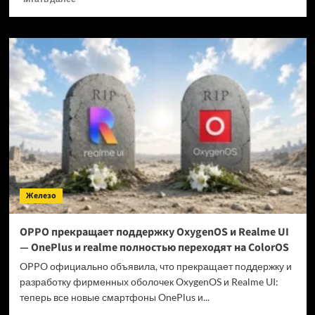
больше
о
Когда
GTA
6 выйдет
на ПК?
Железо
OPPO прекращает поддержку OxygenOS и Realme UI
— OnePlus и realme полностью переходят на ColorOS
OPPO официально объявила, что прекращает поддержку и
разработку фирменных оболочек OxygenOS и Realme UI:
теперь все новые смартфоны OnePlus и...