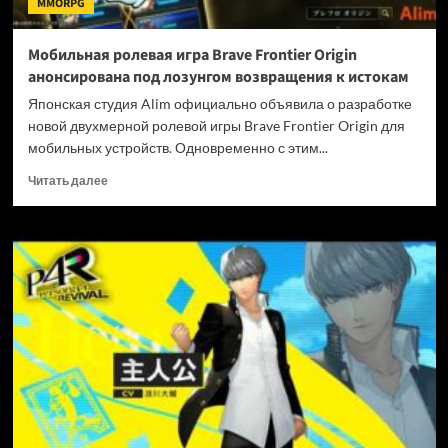
MMORPG
под
ударом
Мобильная ролевая игра Brave Frontier Origin
анонсирована под лозунгом возвращения к истокам
Японская студия Alim официально объявила о разработке
новой двухмерной ролевой игры Brave Frontier Origin для
мобильных устройств. Одновременно с этим...
Прочитать
Читать далее
больше
о
Мобильная
ролевая
игра
Brave
Frontier
Origin
анонсирована
под
лозунгом
возвращения
к
истокам