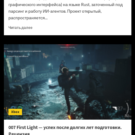
графического интерфейса) на языке Rust, заточенный под
парсинг и работу ИИ-агентов. Проект открытый,
распространяется...
Прочитать
Читать далее
больше
о
Новый
браузер
помогает
ИИ-
ботам
обходить
антибот-
защиту
—
и
грузит
страницы
Xbox
в
шесть
раз
007 First Light — успех после долгих лет подготовки.
быстрее
Рецензия