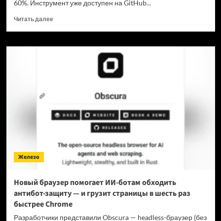
60%. Инструмент уже доступен на GitHub...
Прочитать
Читать далее
больше
о
Для
мощнейшей
нейронки
Claude
Fable
5
вышел
инструмент,
который
снижает
затраты
на
Железо
токены
в
7
Новый браузер помогает ИИ-ботам обходить
раз
антибот-защиту — и грузит страницы в шесть раз
быстрее Chrome
Разработчики представили Obscura — headless-браузер (без