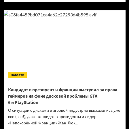
о
Продажи
Cyberpunk
2077
превысили
40 миллионов
копий
Новости
Кандидат в президенты Франции выступил за права
геймеров на фоне дисковой проблемы GTA
6 и PlayStation
О ситуации с дисками в игровой индустрии высказались уже
все (все!), даже кандидат в президенты и лидер
«Непокорённой Франции» Жан-Люк...