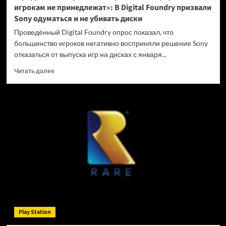
игрокам не принедлежат»: В Digital Foundry призвали
Sony одуматься и не убивать диски
Проведённый Digital Foundry опрос показал, что
большинство игроков негативно восприняли решение Sony
отказаться от выпуска игр на дисках с января...
Прочитать
Читать далее
больше
о
«Цифровые
покупки
на
закрытых
платформах
игрокам
не
принедлежат»:
В
Digital
Foundry
призвали
Play Station
Sony
одуматься