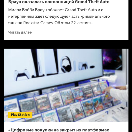
Браун оказалась поклонницей Grand Theft Auto
Милли Бобби Браун обожает Grand Theft Auto и с
нетерпением ждет следующую часть криминального
экшена Rockstar Games. Об этом 22-летняя...
Прочитать
Читать далее
больше
о
Звезда
сериала
«Очень
странные
дела»
Милли
Бобби
Браун
оказалась
поклонницей
Grand
Theft
Play Station
Auto
«Цифровые покупки на закрытых платформах