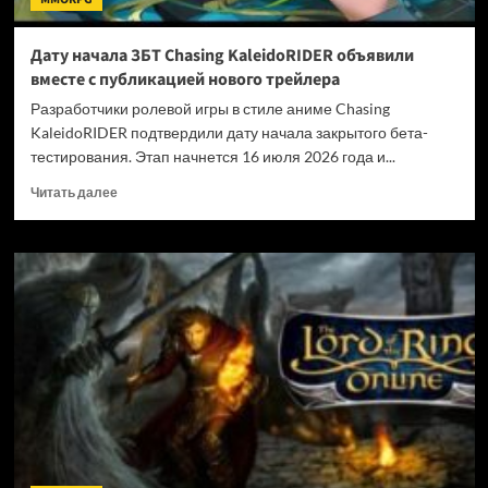
Дату начала ЗБТ Chasing KaleidoRIDER объявили
вместе с публикацией нового трейлера
Разработчики ролевой игры в стиле аниме Chasing
KaleidoRIDER подтвердили дату начала закрытого бета-
тестирования. Этап начнется 16 июля 2026 года и...
Прочитать
Читать далее
больше
о
Дату
начала
ЗБТ
Chasing
KaleidoRIDER
объявили
вместе
с
публикацией
нового
трейлера