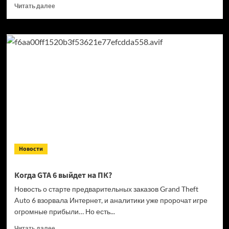
Прочитать
Читать далее
больше
о
Кандидат
в президенты
Франции
выступил
за права
геймеров
на фоне
дисковой
проблемы
GTA
6 и PlayStation
Новости
Когда GTA 6 выйдет на ПК?
Новость о старте предварительных заказов Grand Theft
Auto 6 взорвала Интернет, и аналитики уже пророчат игре
огромные прибыли… Но есть...
Прочитать
Читать далее