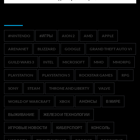
Метки
#NINTENDO
#ИГРЫ
AION 2
AMD
APPLE
ARENANET
BLIZZARD
GOOGLE
GRAND THEFT AUTO VI
GUILD WARS 3
INTEL
MICROSOFT
MMO
MMORPG
PLAYSTATION
PLAYSTATION 5
ROCKSTAR GAMES
RPG
SONY
STEAM
THRONE AND LIBERTY
VALVE
WORLD OF WARCRAFT
XBOX
АНОНСЫ
В МИРЕ
ВЫЖИВАНИЕ
ЖЕЛЕЗО И ТЕХНОЛОГИИ
ИГРОВЫЕ НОВОСТИ
КИБЕРСПОРТ
КОНСОЛЬ