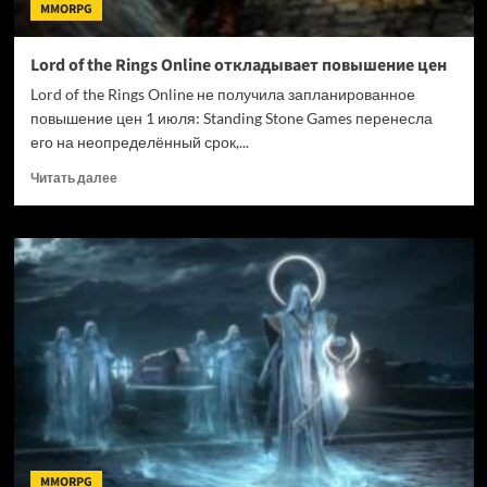
MMORPG
Lord of the Rings Online откладывает повышение цен
Lord of the Rings Online не получила запланированное
повышение цен 1 июля: Standing Stone Games перенесла
его на неопределённый срок,...
Прочитать
Читать далее
больше
о
Lord
of
the
Rings
Online
откладывает
повышение
цен
MMORPG