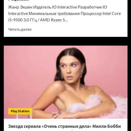
Chrome
Жанр Экшен Издатель IO Interactive Разработчик IO
Interactive Минимальные требования Процессор Intel Core
i5-9500 3,0 ГГц / AMD Ryzen 5...
Прочитать
Читать далее
больше
о
007
First
Light
—
успех
после
долгих
лет
подготовки.
Рецензия
Play Station
Звезда сериала «Очень странные дела» Милли Бобби