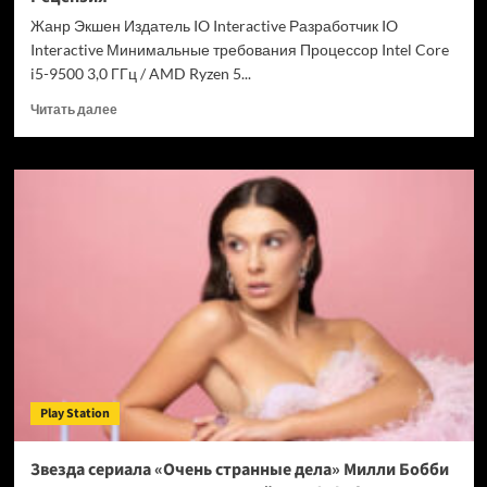
Chrome
Жанр Экшен Издатель IO Interactive Разработчик IO
Interactive Минимальные требования Процессор Intel Core
i5-9500 3,0 ГГц / AMD Ryzen 5...
Прочитать
Читать далее
больше
о
007
First
Light
—
успех
после
долгих
лет
подготовки.
Рецензия
Play Station
Звезда сериала «Очень странные дела» Милли Бобби