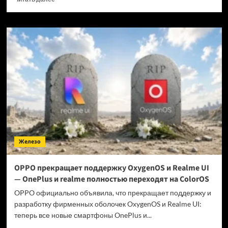
больше
о
Когда
GTA
6 выйдет
на ПК?
Железо
OPPO прекращает поддержку OxygenOS и Realme UI
— OnePlus и realme полностью переходят на ColorOS
OPPO официально объявила, что прекращает поддержку и
разработку фирменных оболочек OxygenOS и Realme UI:
теперь все новые смартфоны OnePlus и...