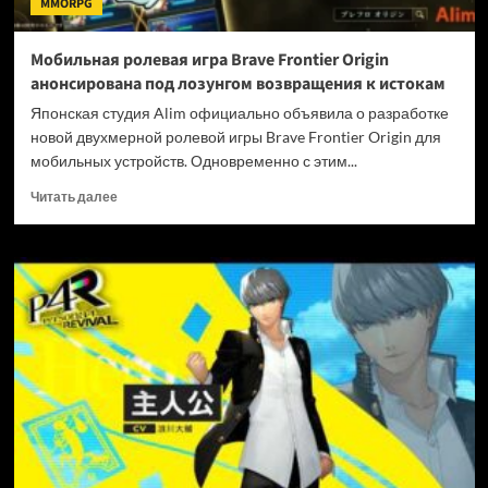
MMORPG
под
ударом
Мобильная ролевая игра Brave Frontier Origin
анонсирована под лозунгом возвращения к истокам
Японская студия Alim официально объявила о разработке
новой двухмерной ролевой игры Brave Frontier Origin для
мобильных устройств. Одновременно с этим...
Прочитать
Читать далее
больше
о
Мобильная
ролевая
игра
Brave
Frontier
Origin
анонсирована
под
лозунгом
возвращения
к
истокам