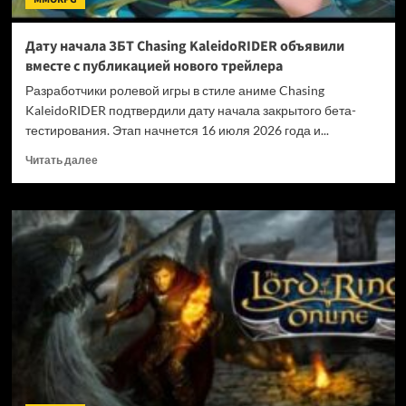
Дату начала ЗБТ Chasing KaleidoRIDER объявили
вместе с публикацией нового трейлера
Разработчики ролевой игры в стиле аниме Chasing
KaleidoRIDER подтвердили дату начала закрытого бета-
тестирования. Этап начнется 16 июля 2026 года и...
Прочитать
Читать далее
больше
о
Дату
начала
ЗБТ
Chasing
KaleidoRIDER
объявили
вместе
с
публикацией
нового
трейлера