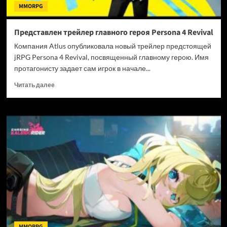
MMORPG
Представлен трейлер главного героя Persona 4 Revival
Компания Atlus опубликовала новый трейлер предстоящей
jRPG Persona 4 Revival, посвященный главному герою. Имя
протагонисту задает сам игрок в начале...
Прочитать
Читать далее
больше
о
Представлен
трейлер
главного
героя
Persona
4
Revival
MMORPG