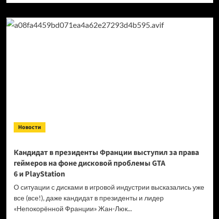
о
Продажи
Cyberpunk
2077
превысили
40 миллионов
копий
Новости
Кандидат в президенты Франции выступил за права
геймеров на фоне дисковой проблемы GTA
6 и PlayStation
О ситуации с дисками в игровой индустрии высказались уже
все (все!), даже кандидат в президенты и лидер
«Непокорённой Франции» Жан-Люк...