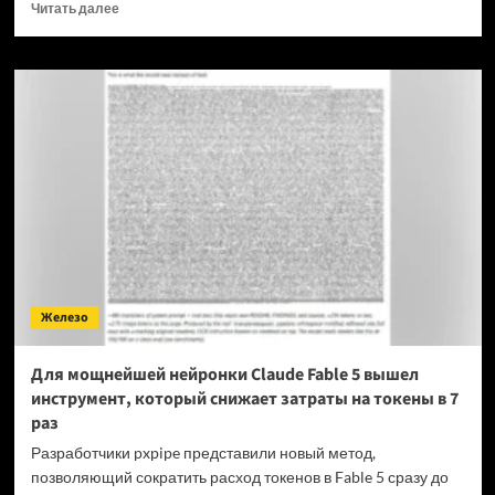
Прочитать
Читать далее
больше
о
OPPO
прекращает
поддержку
OxygenOS
и
Realme
UI
—
OnePlus
и
realme
полностью
Железо
переходят
на
ColorOS
Для мощнейшей нейронки Claude Fable 5 вышел
инструмент, который снижает затраты на токены в 7
раз
Разработчики pxpipe представили новый метод,
позволяющий сократить расход токенов в Fable 5 сразу до