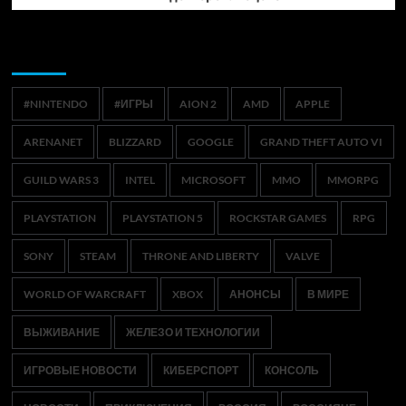
Метки
#NINTENDO
#ИГРЫ
AION 2
AMD
APPLE
ARENANET
BLIZZARD
GOOGLE
GRAND THEFT AUTO VI
GUILD WARS 3
INTEL
MICROSOFT
MMO
MMORPG
PLAYSTATION
PLAYSTATION 5
ROCKSTAR GAMES
RPG
SONY
STEAM
THRONE AND LIBERTY
VALVE
WORLD OF WARCRAFT
XBOX
АНОНСЫ
В МИРЕ
ВЫЖИВАНИЕ
ЖЕЛЕЗО И ТЕХНОЛОГИИ
ИГРОВЫЕ НОВОСТИ
КИБЕРСПОРТ
КОНСОЛЬ