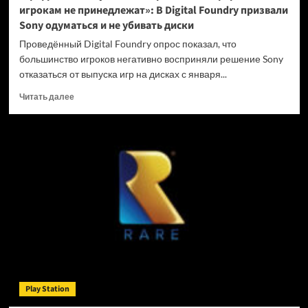
игрокам не принедлежат»: В Digital Foundry призвали
Sony одуматься и не убивать диски
Проведённый Digital Foundry опрос показал, что
большинство игроков негативно восприняли решение Sony
отказаться от выпуска игр на дисках с января...
Прочитать
Читать далее
больше
о
«Цифровые
покупки
на
закрытых
платформах
игрокам
не
принедлежат»:
В
Digital
Foundry
призвали
Play Station
Sony
одуматься