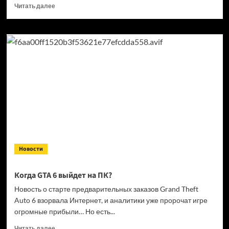
Прочитать
Читать далее
больше
о
Кандидат
в президенты
Франции
выступил
за права
геймеров
на фоне
дисковой
проблемы
GTA
6 и PlayStation
Новости
Когда GTA 6 выйдет на ПК?
Новость о старте предварительных заказов Grand Theft
Auto 6 взорвала Интернет, и аналитики уже пророчат игре
огромные прибыли… Но есть...
Прочитать
Читать далее