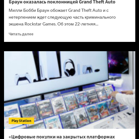
Браун оказалась поклонницей Grand Theft Auto
Милли Бобби Браун обожает Grand Theft Auto и с
нетерпением ждет следующую часть криминального
экшена Rockstar Games. Об этом 22-летняя...
Прочитать
Читать далее
больше
о
Звезда
сериала
«Очень
странные
дела»
Милли
Бобби
Браун
оказалась
поклонницей
Grand
Theft
Play Station
Auto
«Цифровые покупки на закрытых платформах