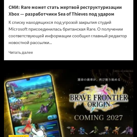
и
СМИ: Rare может стать жертвой реструктуризации
не
Xbox — разработчики Sea of Thieves под ударом
убивать
диски
К списку находящихся под угрозой закрытия студий
Microsoft присоединилась британская Rare. О получении
соответствующей информации сообщил главный редактор
новостной рассылки...
Прочитать
Читать далее
больше
о
СМИ:
Rare
может
стать
жертвой
реструктуризации
Xbox
—
разработчики
Sea
of
Thieves