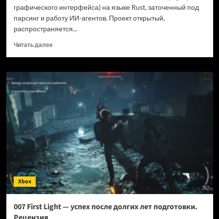
графического интерфейса) на языке Rust, заточенный под
парсинг и работу ИИ-агентов. Проект открытый,
распространяется...
Прочитать
Читать далее
больше
о
Новый
браузер
помогает
ИИ-
ботам
обходить
антибот-
защиту
—
и
грузит
страницы
Xbox
в
шесть
раз
007 First Light — успех после долгих лет подготовки.
быстрее
Рецензия