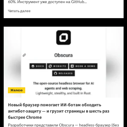
60%. Инструмент уже доступен на GitHub...
Прочитать
Читать далее
больше
о
Для
мощнейшей
нейронки
Claude
Fable
5
вышел
инструмент,
который
снижает
затраты
на
Железо
токены
в
7
Новый браузер помогает ИИ-ботам обходить
раз
антибот-защиту — и грузит страницы в шесть раз
быстрее Chrome
Разработчики представили Obscura — headless-браузер (без