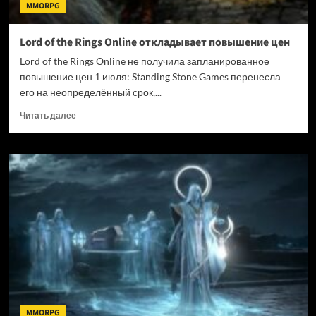
MMORPG
Lord of the Rings Online откладывает повышение цен
Lord of the Rings Online не получила запланированное
повышение цен 1 июля: Standing Stone Games перенесла
его на неопределённый срок,...
Прочитать
Читать далее
больше
о
Lord
of
the
Rings
Online
откладывает
повышение
цен
MMORPG