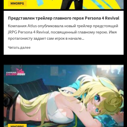
MMORPG
Представлен трейлер главного героя Persona 4 Revival
Компания Atlus опубликовала новый трейлер предстоящей
jRPG Persona 4 Revival, посвященный главному герою. Имя
протагонисту задает сам игрок в начале...
Прочитать
Читать далее
больше
о
Представлен
трейлер
главного
героя
Persona
4
Revival
MMORPG