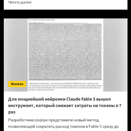
Прочитать
Читать далее
больше
о
OPPO
прекращает
поддержку
OxygenOS
и
Realme
UI
—
OnePlus
и
realme
полностью
Железо
переходят
на
ColorOS
Для мощнейшей нейронки Claude Fable 5 вышел
инструмент, который снижает затраты на токены в 7
раз
Разработчики pxpipe представили новый метод,
позволяющий сократить расход токенов в Fable 5 сразу до