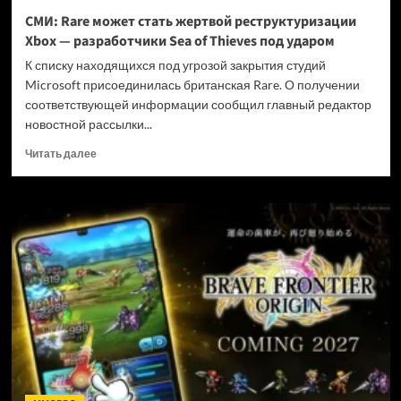
и
СМИ: Rare может стать жертвой реструктуризации
не
Xbox — разработчики Sea of Thieves под ударом
убивать
диски
К списку находящихся под угрозой закрытия студий
Microsoft присоединилась британская Rare. О получении
соответствующей информации сообщил главный редактор
новостной рассылки...
Прочитать
Читать далее
больше
о
СМИ:
Rare
может
стать
жертвой
реструктуризации
Xbox
—
разработчики
Sea
of
Thieves