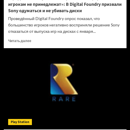
игрокам не принедлежат»: В Digital Foundry призвали
Sony одуматься и не убивать диски
Проведённый Digital Foundry опрос показал, что
большинство игроков негативно восприняли решение Sony
отказаться от выпуска игр на дисках с января...
Прочитать
Читать далее
больше
о
«Цифровые
покупки
на
закрытых
платформах
игрокам
не
принедлежат»:
В
Digital
Foundry
призвали
Play Station
Sony
одуматься