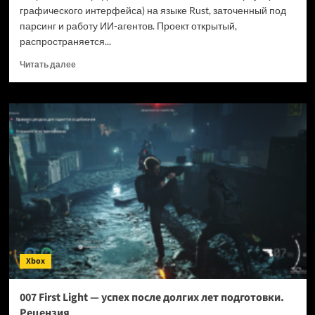
графического интерфейса) на языке Rust, заточенный под
парсинг и работу ИИ-агентов. Проект открытый,
распространяется...
Прочитать
Читать далее
больше
о
Новый
браузер
помогает
ИИ-
ботам
обходить
антибот-
защиту
—
и
грузит
страницы
Xbox
в
шесть
раз
007 First Light — успех после долгих лет подготовки.
быстрее
Рецензия