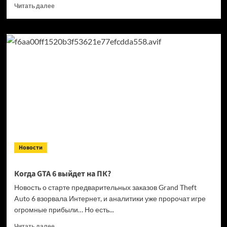
Прочитать
Читать далее
больше
о
Кандидат
в президенты
Франции
выступил
за права
геймеров
на фоне
дисковой
проблемы
GTA
6 и PlayStation
Новости
Когда GTA 6 выйдет на ПК?
Новость о старте предварительных заказов Grand Theft
Auto 6 взорвала Интернет, и аналитики уже пророчат игре
огромные прибыли… Но есть...
Прочитать
Читать далее