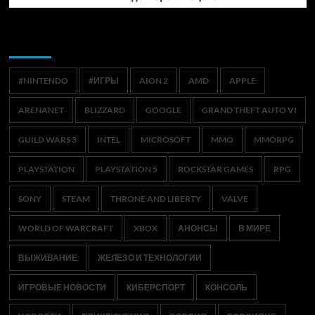
Метки
#NINTENDO
#ИГРЫ
AION 2
AMD
APPLE
ARENANET
BLIZZARD
GOOGLE
GRAND THEFT AUTO VI
GUILD WARS 3
INTEL
MICROSOFT
MMO
MMORPG
PLAYSTATION
PLAYSTATION 5
ROCKSTAR GAMES
RPG
SONY
STEAM
THRONE AND LIBERTY
VALVE
WORLD OF WARCRAFT
XBOX
АНОНСЫ
В МИРЕ
ВЫЖИВАНИЕ
ЖЕЛЕЗО И ТЕХНОЛОГИИ
ИГРОВЫЕ НОВОСТИ
КИБЕРСПОРТ
КОНСОЛЬ