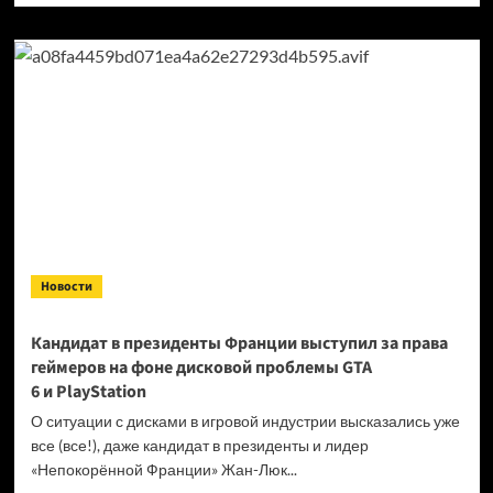
о
Продажи
Cyberpunk
2077
превысили
40 миллионов
копий
Новости
Кандидат в президенты Франции выступил за права
геймеров на фоне дисковой проблемы GTA
6 и PlayStation
О ситуации с дисками в игровой индустрии высказались уже
все (все!), даже кандидат в президенты и лидер
«Непокорённой Франции» Жан-Люк...