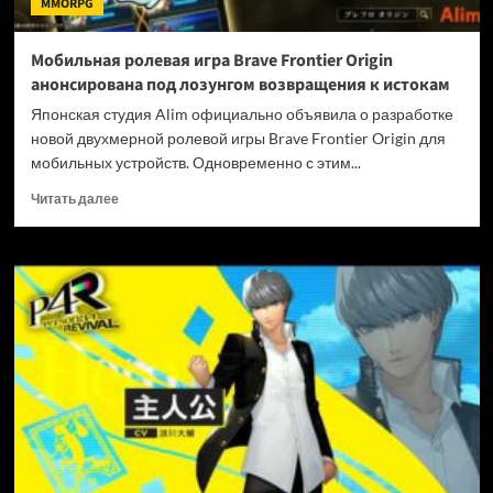
MMORPG
под
ударом
Мобильная ролевая игра Brave Frontier Origin
анонсирована под лозунгом возвращения к истокам
Японская студия Alim официально объявила о разработке
новой двухмерной ролевой игры Brave Frontier Origin для
мобильных устройств. Одновременно с этим...
Прочитать
Читать далее
больше
о
Мобильная
ролевая
игра
Brave
Frontier
Origin
анонсирована
под
лозунгом
возвращения
к
истокам