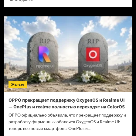
больше
о
Когда
GTA
6 выйдет
на ПК?
Железо
OPPO прекращает поддержку OxygenOS и Realme UI
— OnePlus и realme полностью переходят на ColorOS
OPPO официально объявила, что прекращает поддержку и
разработку фирменных оболочек OxygenOS и Realme UI:
теперь все новые смартфоны OnePlus и...