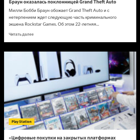
Браун оказалась поклонницей Grand Theft Auto
Милли Бобби Браун обожает Grand Theft Auto и с
нетерпением ждет следующую часть криминального
экшена Rockstar Games. Об этом 22-летняя...
Прочитать
Читать далее
больше
о
Звезда
сериала
«Очень
странные
дела»
Милли
Бобби
Браун
оказалась
поклонницей
Grand
Theft
Play Station
Auto
«Цифровые покупки на закрытых платформах