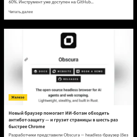
60%. Инструмент уже доступен на GitHub...
Прочитать
Читать далее
больше
о
Для
мощнейшей
нейронки
Claude
Fable
5
вышел
инструмент,
который
снижает
затраты
на
Железо
токены
в
7
Новый браузер помогает ИИ-ботам обходить
раз
антибот-защиту — и грузит страницы в шесть раз
быстрее Chrome
Разработчики представили Obscura — headless-браузер (без