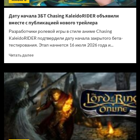
Дату начала ЗБТ Chasing KaleidoRIDER объявили
вместе с публикацией нового трейлера
Разработчики ролевой игры в стиле аниме Chasing
KaleidoRIDER подтвердили дату начала закрытого бета-
тестирования. Этап начнется 16 июля 2026 года и...
Прочитать
Читать далее
больше
о
Дату
начала
ЗБТ
Chasing
KaleidoRIDER
объявили
вместе
с
публикацией
нового
трейлера