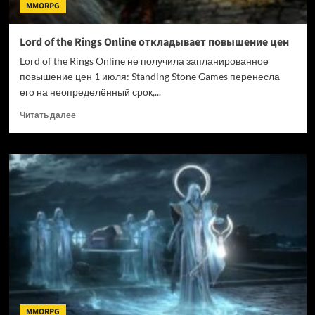
MMORPG
Lord of the Rings Online откладывает повышение цен
Lord of the Rings Online не получила запланированное
повышение цен 1 июля: Standing Stone Games перенесла
его на неопределённый срок,...
Прочитать
Читать далее
больше
о
Lord
of
the
Rings
Online
откладывает
повышение
цен
MMORPG