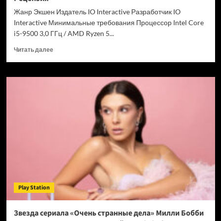
Chrome
Жанр Экшен Издатель IO Interactive Разработчик IO
Interactive Минимальные требования Процессор Intel Core
i5-9500 3,0 ГГц / AMD Ryzen 5...
Прочитать
Читать далее
больше
о
007
First
Light
—
успех
после
долгих
лет
подготовки.
Рецензия
Play Station
Звезда сериала «Очень странные дела» Милли Бобби