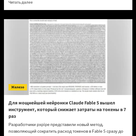
Прочитать
Читать далее
больше
о
OPPO
прекращает
поддержку
OxygenOS
и
Realme
UI
—
OnePlus
и
realme
полностью
Железо
переходят
на
ColorOS
Для мощнейшей нейронки Claude Fable 5 вышел
инструмент, который снижает затраты на токены в 7
раз
Разработчики pxpipe представили новый метод,
позволяющий сократить расход токенов в Fable 5 сразу до