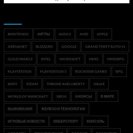
Метки
#NINTENDO
#ИГРЫ
AION 2
AMD
APPLE
ARENANET
BLIZZARD
GOOGLE
GRAND THEFT AUTO VI
GUILD WARS 3
INTEL
MICROSOFT
MMO
MMORPG
PLAYSTATION
PLAYSTATION 5
ROCKSTAR GAMES
RPG
SONY
STEAM
THRONE AND LIBERTY
VALVE
WORLD OF WARCRAFT
XBOX
АНОНСЫ
В МИРЕ
ВЫЖИВАНИЕ
ЖЕЛЕЗО И ТЕХНОЛОГИИ
ИГРОВЫЕ НОВОСТИ
КИБЕРСПОРТ
КОНСОЛЬ