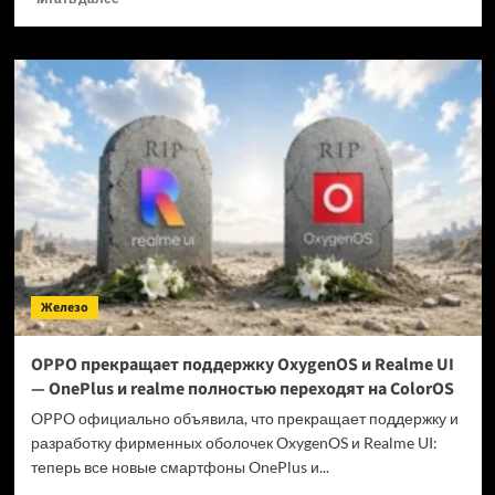
больше
о
Когда
GTA
6 выйдет
на ПК?
Железо
OPPO прекращает поддержку OxygenOS и Realme UI
— OnePlus и realme полностью переходят на ColorOS
OPPO официально объявила, что прекращает поддержку и
разработку фирменных оболочек OxygenOS и Realme UI:
теперь все новые смартфоны OnePlus и...