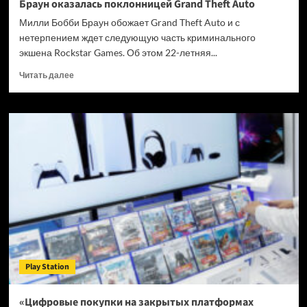
Браун оказалась поклонницей Grand Theft Auto
Милли Бобби Браун обожает Grand Theft Auto и с
нетерпением ждет следующую часть криминального
экшена Rockstar Games. Об этом 22-летняя...
Прочитать
Читать далее
больше
о
Звезда
сериала
«Очень
странные
дела»
Милли
Бобби
Браун
оказалась
поклонницей
Grand
Theft
Play Station
Auto
«Цифровые покупки на закрытых платформах