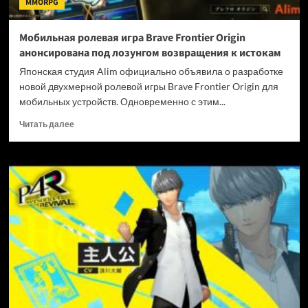
MMORPG
под
ударом
Мобильная ролевая игра Brave Frontier Origin
анонсирована под лозунгом возвращения к истокам
Японская студия Alim официально объявила о разработке
новой двухмерной ролевой игры Brave Frontier Origin для
мобильных устройств. Одновременно с этим...
Прочитать
Читать далее
больше
о
Мобильная
ролевая
игра
Brave
Frontier
Origin
анонсирована
под
лозунгом
возвращения
к
истокам