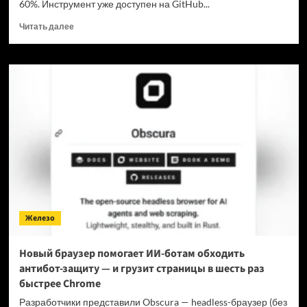
60%. Инструмент уже доступен на GitHub...
Прочитать
Читать далее
больше
о
Для
мощнейшей
нейронки
Claude
Fable
5
вышел
инструмент,
который
снижает
затраты
на
Железо
токены
в
7
Новый браузер помогает ИИ-ботам обходить
раз
антибот-защиту — и грузит страницы в шесть раз
быстрее Chrome
Разработчики представили Obscura — headless-браузер (без