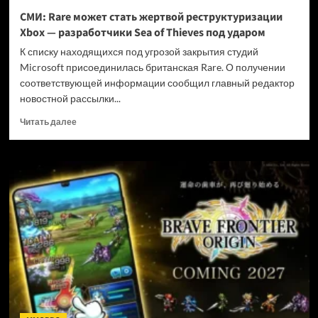
и
СМИ: Rare может стать жертвой реструктуризации
не
Xbox — разработчики Sea of Thieves под ударом
убивать
диски
К списку находящихся под угрозой закрытия студий
Microsoft присоединилась британская Rare. О получении
соответствующей информации сообщил главный редактор
новостной рассылки...
Прочитать
Читать далее
больше
о
СМИ:
Rare
может
стать
жертвой
реструктуризации
Xbox
—
разработчики
Sea
of
Thieves