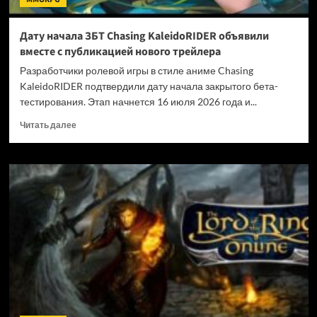
Дату начала ЗБТ Chasing KaleidoRIDER объявили
вместе с публикацией нового трейлера
Разработчики ролевой игры в стиле аниме Chasing
KaleidoRIDER подтвердили дату начала закрытого бета-
тестирования. Этап начнется 16 июля 2026 года и...
Прочитать
Читать далее
больше
о
Дату
начала
ЗБТ
Chasing
KaleidoRIDER
объявили
вместе
с
публикацией
нового
трейлера