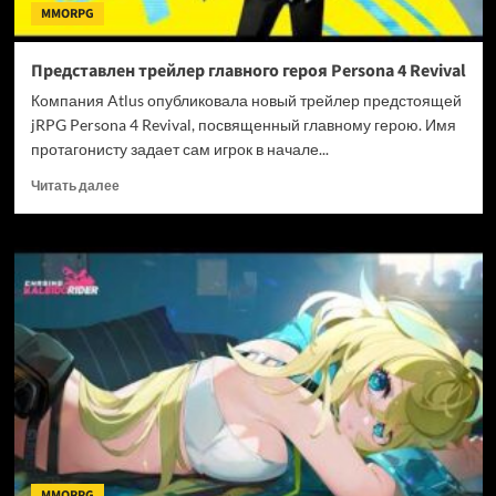
MMORPG
Представлен трейлер главного героя Persona 4 Revival
Компания Atlus опубликовала новый трейлер предстоящей
jRPG Persona 4 Revival, посвященный главному герою. Имя
протагонисту задает сам игрок в начале...
Прочитать
Читать далее
больше
о
Представлен
трейлер
главного
героя
Persona
4
Revival
MMORPG