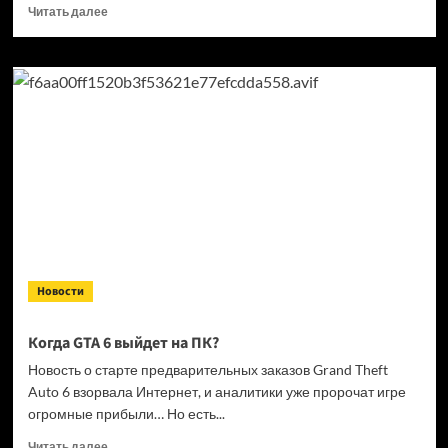
Прочитать
Читать далее
больше
о
Кандидат
в президенты
Франции
выступил
за права
геймеров
на фоне
дисковой
проблемы
GTA
6 и PlayStation
Новости
Когда GTA 6 выйдет на ПК?
Новость о старте предварительных заказов Grand Theft
Auto 6 взорвала Интернет, и аналитики уже пророчат игре
огромные прибыли… Но есть...
Прочитать
Читать далее