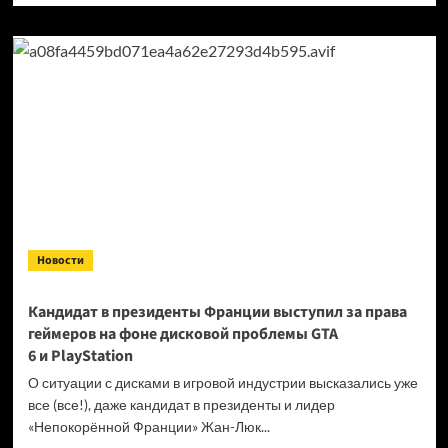
о
Продажи
Cyberpunk
2077
превысили
40 миллионов
копий
Новости
Кандидат в президенты Франции выступил за права
геймеров на фоне дисковой проблемы GTA
6 и PlayStation
О ситуации с дисками в игровой индустрии высказались уже
все (все!), даже кандидат в президенты и лидер
«Непокорённой Франции» Жан-Люк...