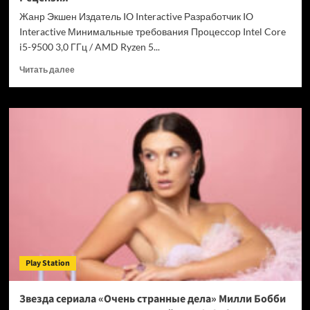
Chrome
Жанр Экшен Издатель IO Interactive Разработчик IO
Interactive Минимальные требования Процессор Intel Core
i5-9500 3,0 ГГц / AMD Ryzen 5...
Прочитать
Читать далее
больше
о
007
First
Light
—
успех
после
долгих
лет
подготовки.
Рецензия
Play Station
Звезда сериала «Очень странные дела» Милли Бобби