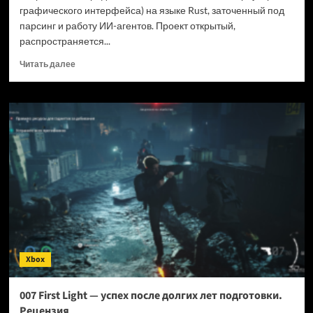
графического интерфейса) на языке Rust, заточенный под
парсинг и работу ИИ-агентов. Проект открытый,
распространяется...
Прочитать
Читать далее
больше
о
Новый
браузер
помогает
ИИ-
ботам
обходить
антибот-
защиту
—
и
грузит
страницы
Xbox
в
шесть
раз
007 First Light — успех после долгих лет подготовки.
быстрее
Рецензия