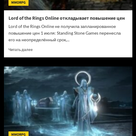
MMORPG
Lord of the Rings Online откладывает повышение цен
Lord of the Rings Online не получила запланированное
повышение цен 1 июля: Standing Stone Games перенесла
его на неопределённый срок,...
Прочитать
Читать далее
больше
о
Lord
of
the
Rings
Online
откладывает
повышение
цен
MMORPG