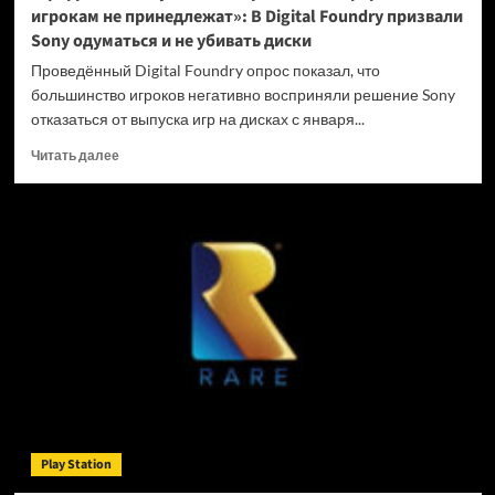
игрокам не принедлежат»: В Digital Foundry призвали
Sony одуматься и не убивать диски
Проведённый Digital Foundry опрос показал, что
большинство игроков негативно восприняли решение Sony
отказаться от выпуска игр на дисках с января...
Прочитать
Читать далее
больше
о
«Цифровые
покупки
на
закрытых
платформах
игрокам
не
принедлежат»:
В
Digital
Foundry
призвали
Play Station
Sony
одуматься