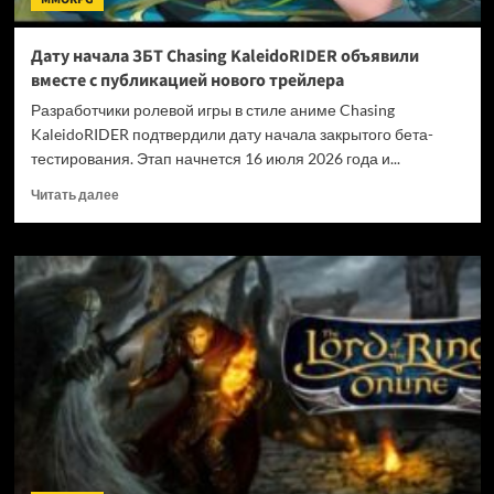
Дату начала ЗБТ Chasing KaleidoRIDER объявили
вместе с публикацией нового трейлера
Разработчики ролевой игры в стиле аниме Chasing
KaleidoRIDER подтвердили дату начала закрытого бета-
тестирования. Этап начнется 16 июля 2026 года и...
Прочитать
Читать далее
больше
о
Дату
начала
ЗБТ
Chasing
KaleidoRIDER
объявили
вместе
с
публикацией
нового
трейлера