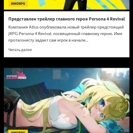
MMORPG
Представлен трейлер главного героя Persona 4 Revival
Компания Atlus опубликовала новый трейлер предстоящей
jRPG Persona 4 Revival, посвященный главному герою. Имя
протагонисту задает сам игрок в начале...
Прочитать
Читать далее
больше
о
Представлен
трейлер
главного
героя
Persona
4
Revival
MMORPG