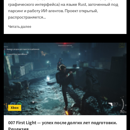
графического интерфейса) на языке Rust, заточенный под
парсинг и работу ИИ-агентов. Проект открытый,
распространяется...
Прочитать
Читать далее
больше
о
Новый
браузер
помогает
ИИ-
ботам
обходить
антибот-
защиту
—
и
грузит
страницы
Xbox
в
шесть
раз
007 First Light — успех после долгих лет подготовки.
быстрее
Рецензия