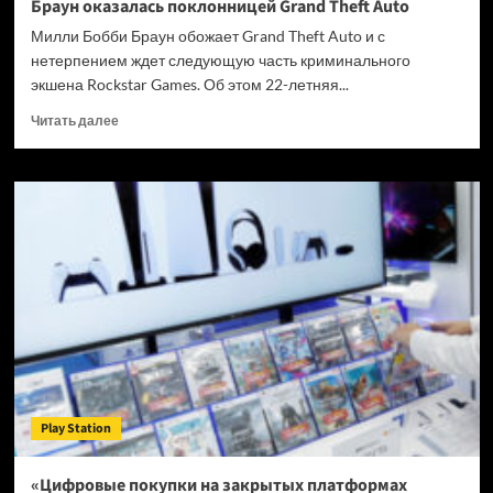
Браун оказалась поклонницей Grand Theft Auto
Милли Бобби Браун обожает Grand Theft Auto и с
нетерпением ждет следующую часть криминального
экшена Rockstar Games. Об этом 22-летняя...
Прочитать
Читать далее
больше
о
Звезда
сериала
«Очень
странные
дела»
Милли
Бобби
Браун
оказалась
поклонницей
Grand
Theft
Play Station
Auto
«Цифровые покупки на закрытых платформах