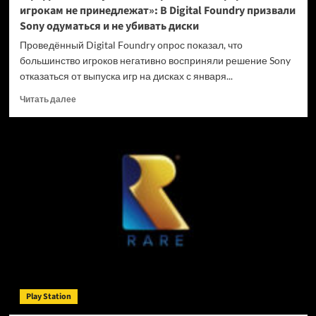
игрокам не принедлежат»: В Digital Foundry призвали
Sony одуматься и не убивать диски
Проведённый Digital Foundry опрос показал, что
большинство игроков негативно восприняли решение Sony
отказаться от выпуска игр на дисках с января...
Прочитать
Читать далее
больше
о
«Цифровые
покупки
на
закрытых
платформах
игрокам
не
принедлежат»:
В
Digital
Foundry
призвали
Play Station
Sony
одуматься