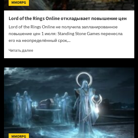
MMORPG
Lord of the Rings Online откладывает повышение цен
Lord of the Rings Online не получила запланированное
повышение цен 1 июля: Standing Stone Games перенесла
его на неопределённый срок,...
Прочитать
Читать далее
больше
о
Lord
of
the
Rings
Online
откладывает
повышение
цен
MMORPG