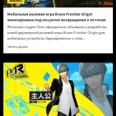
MMORPG
под
ударом
Мобильная ролевая игра Brave Frontier Origin
анонсирована под лозунгом возвращения к истокам
Японская студия Alim официально объявила о разработке
новой двухмерной ролевой игры Brave Frontier Origin для
мобильных устройств. Одновременно с этим...
Прочитать
Читать далее
больше
о
Мобильная
ролевая
игра
Brave
Frontier
Origin
анонсирована
под
лозунгом
возвращения
к
истокам