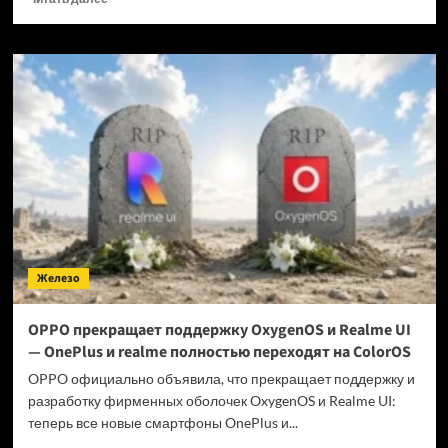
больше
о
Когда
GTA
6 выйдет
на ПК?
Железо
OPPO прекращает поддержку OxygenOS и Realme UI
— OnePlus и realme полностью переходят на ColorOS
OPPO официально объявила, что прекращает поддержку и
разработку фирменных оболочек OxygenOS и Realme UI:
теперь все новые смартфоны OnePlus и...