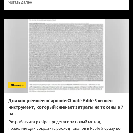
Прочитать
Читать далее
больше
о
OPPO
прекращает
поддержку
OxygenOS
и
Realme
UI
—
OnePlus
и
realme
полностью
Железо
переходят
на
ColorOS
Для мощнейшей нейронки Claude Fable 5 вышел
инструмент, который снижает затраты на токены в 7
раз
Разработчики pxpipe представили новый метод,
позволяющий сократить расход токенов в Fable 5 сразу до