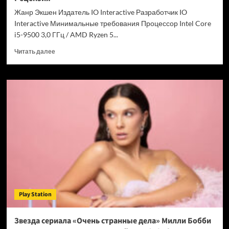
Chrome
Жанр Экшен Издатель IO Interactive Разработчик IO
Interactive Минимальные требования Процессор Intel Core
i5-9500 3,0 ГГц / AMD Ryzen 5...
Прочитать
Читать далее
больше
о
007
First
Light
—
успех
после
долгих
лет
подготовки.
Рецензия
Play Station
Звезда сериала «Очень странные дела» Милли Бобби