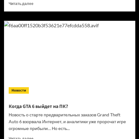
Прочитать
Читать далее
больше
о
Кандидат
в президенты
Франции
выступил
за права
геймеров
на фоне
дисковой
проблемы
GTA
6 и PlayStation
Новости
Когда GTA 6 выйдет на ПК?
Новость о старте предварительных заказов Grand Theft
Auto 6 взорвала Интернет, и аналитики уже пророчат игре
огромные прибыли… Но есть...
Прочитать
Читать далее