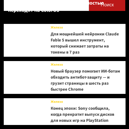
Realme UI — OnePlus и realme полностью
Поиск
переходят на ColorOS
Железо
Для мощнейшей нейронки Claude
Fable 5 вышел инструмент,
который снижает затраты на
токены в 7 раз
Железо
Новый браузер помогает ИИ-ботам
обходить антибот-защиту — и
грузит страницы в шесть раз
быстрее Chrome
Железо
Конец эпохи: Sony сообщила,
когда прекратит выпуск дисков
для новых игр на PlayStation