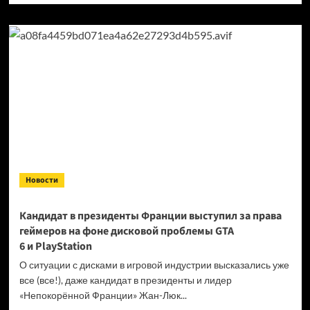
о
Продажи
Cyberpunk
2077
превысили
40 миллионов
копий
Новости
Кандидат в президенты Франции выступил за права
геймеров на фоне дисковой проблемы GTA
6 и PlayStation
О ситуации с дисками в игровой индустрии высказались уже
все (все!), даже кандидат в президенты и лидер
«Непокорённой Франции» Жан-Люк...