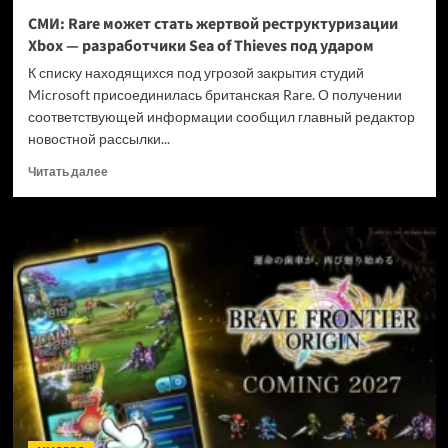
и
СМИ: Rare может стать жертвой реструктуризации
не
Xbox — разработчики Sea of Thieves под ударом
убивать
диски
К списку находящихся под угрозой закрытия студий
Microsoft присоединилась британская Rare. О получении
соответствующей информации сообщил главный редактор
новостной рассылки...
Прочитать
Читать далее
больше
о
СМИ:
Rare
может
стать
жертвой
реструктуризации
Xbox
—
разработчики
Sea
of
Thieves