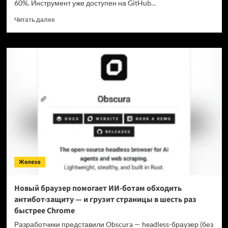
60%. Инструмент уже доступен на GitHub...
Прочитать
Читать далее
больше
о
Для
мощнейшей
нейронки
Claude
Fable
5
вышел
инструмент,
который
снижает
затраты
на
Железо
токены
в
7
Новый браузер помогает ИИ-ботам обходить
раз
антибот-защиту — и грузит страницы в шесть раз
быстрее Chrome
Разработчики представили Obscura — headless-браузер (без