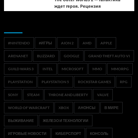
ждет героя. Рецензия
Метки
#NINTENDO
#ИГРЫ
AION 2
AMD
APPLE
ARENANET
BLIZZARD
GOOGLE
GRAND THEFT AUTO VI
GUILD WARS 3
INTEL
MICROSOFT
MMO
MMORPG
PLAYSTATION
PLAYSTATION 5
ROCKSTAR GAMES
RPG
SONY
STEAM
THRONE AND LIBERTY
VALVE
WORLD OF WARCRAFT
XBOX
АНОНСЫ
В МИРЕ
ВЫЖИВАНИЕ
ЖЕЛЕЗО И ТЕХНОЛОГИИ
ИГРОВЫЕ НОВОСТИ
КИБЕРСПОРТ
КОНСОЛЬ