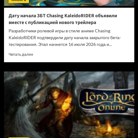
Дату начала ЗБТ Chasing KaleidoRIDER объявили
вместе с публикацией нового трейлера
Разработчики ролевой игры в стиле аниме Chasing
KaleidoRIDER подтвердили дату начала закрытого бета-
тестирования. Этап начнется 16 июля 2026 года и...
Прочитать
Читать далее
больше
о
Дату
начала
ЗБТ
Chasing
KaleidoRIDER
объявили
вместе
с
публикацией
нового
трейлера