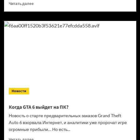
Прочитать
Читать далее
больше
о
Кандидат
в президенты
Франции
выступил
за права
геймеров
на фоне
дисковой
проблемы
GTA
6 и PlayStation
Новости
Когда GTA 6 выйдет на ПК?
Новость о старте предварительных заказов Grand Theft
Auto 6 взорвала Интернет, и аналитики уже пророчат игре
огромные прибыли… Но есть...
Прочитать
Читать далее