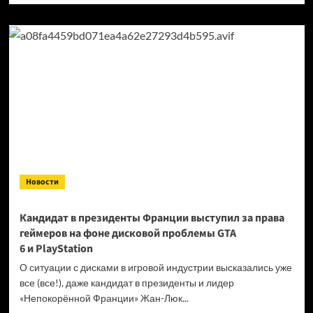
о
Продажи
Cyberpunk
2077
превысили
40 миллионов
копий
Новости
Кандидат в президенты Франции выступил за права
геймеров на фоне дисковой проблемы GTA
6 и PlayStation
О ситуации с дисками в игровой индустрии высказались уже
все (все!), даже кандидат в президенты и лидер
«Непокорённой Франции» Жан-Люк...