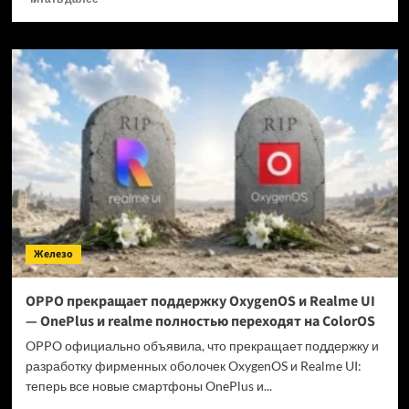
больше
о
Когда
GTA
6 выйдет
на ПК?
Железо
OPPO прекращает поддержку OxygenOS и Realme UI
— OnePlus и realme полностью переходят на ColorOS
OPPO официально объявила, что прекращает поддержку и
разработку фирменных оболочек OxygenOS и Realme UI:
теперь все новые смартфоны OnePlus и...