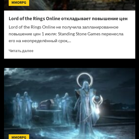
MMORPG
Lord of the Rings Online откладывает повышение цен
Lord of the Rings Online не получила запланированное
повышение цен 1 июля: Standing Stone Games перенесла
его на неопределённый срок,...
Прочитать
Читать далее
больше
о
Lord
of
the
Rings
Online
откладывает
повышение
цен
MMORPG