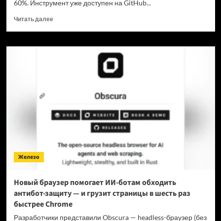
60%. Инструмент уже доступен на GitHub...
Прочитать
Читать далее
больше
о
Для
мощнейшей
нейронки
Claude
Fable
5
вышел
инструмент,
который
снижает
затраты
на
Железо
токены
в
7
Новый браузер помогает ИИ-ботам обходить
раз
антибот-защиту — и грузит страницы в шесть раз
быстрее Chrome
Разработчики представили Obscura — headless-браузер (без