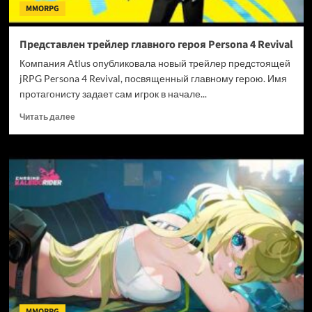
MMORPG
Представлен трейлер главного героя Persona 4 Revival
Компания Atlus опубликовала новый трейлер предстоящей
jRPG Persona 4 Revival, посвященный главному герою. Имя
протагонисту задает сам игрок в начале...
Прочитать
Читать далее
больше
о
Представлен
трейлер
главного
героя
Persona
4
Revival
MMORPG