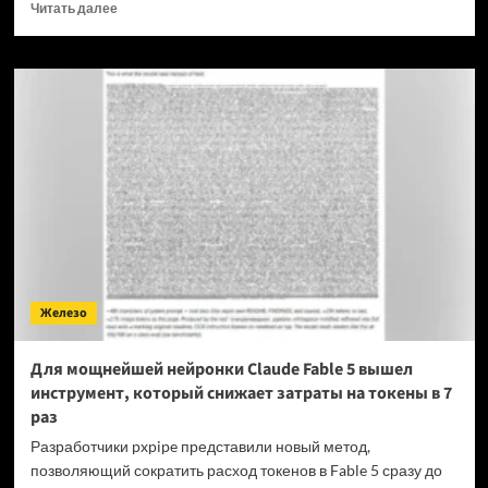
Прочитать
Читать далее
больше
о
OPPO
прекращает
поддержку
OxygenOS
и
Realme
UI
—
OnePlus
и
realme
полностью
Железо
переходят
на
ColorOS
Для мощнейшей нейронки Claude Fable 5 вышел
инструмент, который снижает затраты на токены в 7
раз
Разработчики pxpipe представили новый метод,
позволяющий сократить расход токенов в Fable 5 сразу до