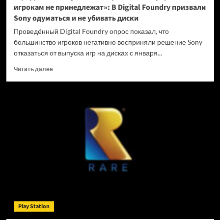
игрокам не принедлежат»: В Digital Foundry призвали
Sony одуматься и не убивать диски
Проведённый Digital Foundry опрос показал, что
большинство игроков негативно восприняли решение Sony
отказаться от выпуска игр на дисках с января...
Прочитать
Читать далее
больше
о
«Цифровые
покупки
на
закрытых
платформах
игрокам
не
принедлежат»:
В
Digital
Foundry
призвали
Play Station
Sony
одуматься