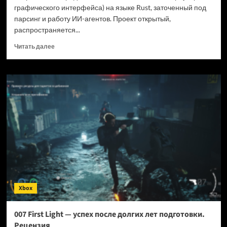
графического интерфейса) на языке Rust, заточенный под
парсинг и работу ИИ-агентов. Проект открытый,
распространяется...
Прочитать
Читать далее
больше
о
Новый
браузер
помогает
ИИ-
ботам
обходить
антибот-
защиту
—
и
грузит
страницы
Xbox
в
шесть
раз
007 First Light — успех после долгих лет подготовки.
быстрее
Рецензия