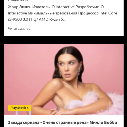
Chrome
Жанр Экшен Издатель IO Interactive Разработчик IO
Interactive Минимальные требования Процессор Intel Core
i5-9500 3,0 ГГц / AMD Ryzen 5...
Прочитать
Читать далее
больше
о
007
First
Light
—
успех
после
долгих
лет
подготовки.
Рецензия
Play Station
Звезда сериала «Очень странные дела» Милли Бобби