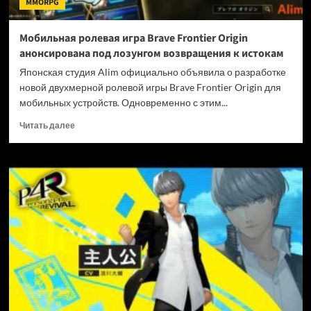
MMORPG
под
ударом
Мобильная ролевая игра Brave Frontier Origin
анонсирована под лозунгом возвращения к истокам
Японская студия Alim официально объявила о разработке
новой двухмерной ролевой игры Brave Frontier Origin для
мобильных устройств. Одновременно с этим...
Прочитать
Читать далее
больше
о
Мобильная
ролевая
игра
Brave
Frontier
Origin
анонсирована
под
лозунгом
возвращения
к
истокам