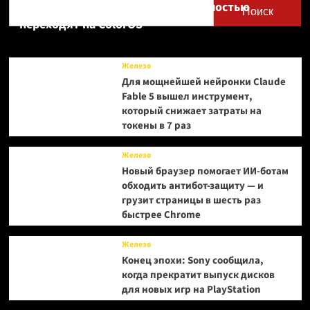
Realme UI — OnePlus и realme полностью
Поиск
переходят на ColorOS
Железо
Для мощнейшей нейронки Claude
Fable 5 вышел инструмент,
который снижает затраты на
токены в 7 раз
Железо
Новый браузер помогает ИИ-ботам
обходить антибот-защиту — и
грузит страницы в шесть раз
быстрее Chrome
Железо
Конец эпохи: Sony сообщила,
когда прекратит выпуск дисков
для новых игр на PlayStation