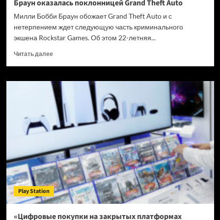
Браун оказалась поклонницей Grand Theft Auto
Милли Бобби Браун обожает Grand Theft Auto и с
нетерпением ждет следующую часть криминального
экшена Rockstar Games. Об этом 22-летняя...
Прочитать
Читать далее
больше
о
Звезда
сериала
«Очень
странные
дела»
Милли
Бобби
Браун
оказалась
поклонницей
Grand
Theft
Play Station
Auto
«Цифровые покупки на закрытых платформах