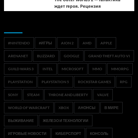
ждет героя. Рецензия
Метки
#NINTENDO
#ИГРЫ
AION 2
AMD
APPLE
ARENANET
BLIZZARD
GOOGLE
GRAND THEFT AUTO VI
GUILD WARS 3
INTEL
MICROSOFT
MMO
MMORPG
PLAYSTATION
PLAYSTATION 5
ROCKSTAR GAMES
RPG
SONY
STEAM
THRONE AND LIBERTY
VALVE
WORLD OF WARCRAFT
XBOX
АНОНСЫ
В МИРЕ
ВЫЖИВАНИЕ
ЖЕЛЕЗО И ТЕХНОЛОГИИ
ИГРОВЫЕ НОВОСТИ
КИБЕРСПОРТ
КОНСОЛЬ