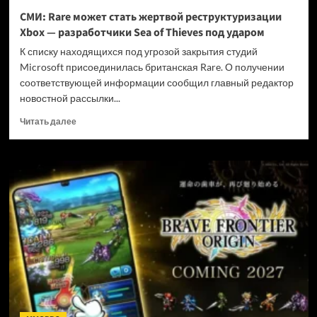
и
СМИ: Rare может стать жертвой реструктуризации
не
Xbox — разработчики Sea of Thieves под ударом
убивать
диски
К списку находящихся под угрозой закрытия студий
Microsoft присоединилась британская Rare. О получении
соответствующей информации сообщил главный редактор
новостной рассылки...
Прочитать
Читать далее
больше
о
СМИ:
Rare
может
стать
жертвой
реструктуризации
Xbox
—
разработчики
Sea
of
Thieves