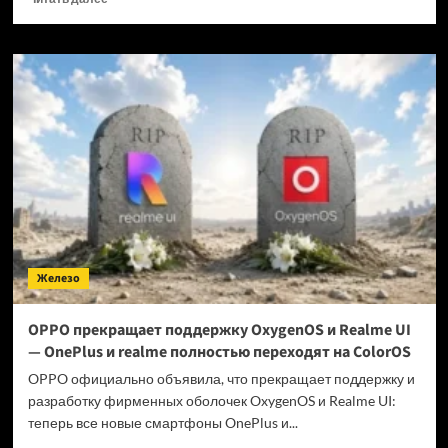
больше
о
Когда
GTA
6 выйдет
на ПК?
Железо
OPPO прекращает поддержку OxygenOS и Realme UI
— OnePlus и realme полностью переходят на ColorOS
OPPO официально объявила, что прекращает поддержку и
разработку фирменных оболочек OxygenOS и Realme UI:
теперь все новые смартфоны OnePlus и...