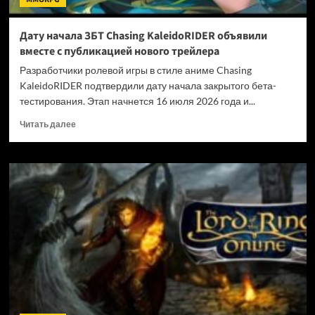
Дату начала ЗБТ Chasing KaleidoRIDER объявили
вместе с публикацией нового трейлера
Разработчики ролевой игры в стиле аниме Chasing
KaleidoRIDER подтвердили дату начала закрытого бета-
тестирования. Этап начнется 16 июля 2026 года и...
Прочитать
Читать далее
больше
о
Дату
начала
ЗБТ
Chasing
KaleidoRIDER
объявили
вместе
с
публикацией
нового
трейлера