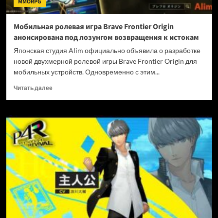
MMORPG
под
ударом
Мобильная ролевая игра Brave Frontier Origin
анонсирована под лозунгом возвращения к истокам
Японская студия Alim официально объявила о разработке
новой двухмерной ролевой игры Brave Frontier Origin для
мобильных устройств. Одновременно с этим...
Прочитать
Читать далее
больше
о
Мобильная
ролевая
игра
Brave
Frontier
Origin
анонсирована
под
лозунгом
возвращения
к
истокам