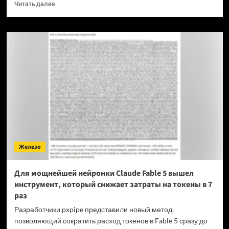
Прочитать
Читать далее
больше
о
OPPO
прекращает
поддержку
OxygenOS
и
Realme
UI
—
OnePlus
и
realme
полностью
Железо
переходят
на
ColorOS
Для мощнейшей нейронки Claude Fable 5 вышел
инструмент, который снижает затраты на токены в 7
раз
Разработчики pxpipe представили новый метод,
позволяющий сократить расход токенов в Fable 5 сразу до