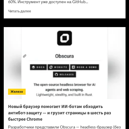
60%. Инструмент уже доступен на GitHub...
Прочитать
Читать далее
больше
о
Для
мощнейшей
нейронки
Claude
Fable
5
вышел
инструмент,
который
снижает
затраты
на
Железо
токены
в
7
Новый браузер помогает ИИ-ботам обходить
раз
антибот-защиту — и грузит страницы в шесть раз
быстрее Chrome
Разработчики представили Obscura — headless-браузер (без