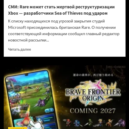
и
СМИ: Rare может стать жертвой реструктуризации
не
Xbox — разработчики Sea of Thieves под ударом
убивать
диски
К списку находящихся под угрозой закрытия студий
Microsoft присоединилась британская Rare. О получении
соответствующей информации сообщил главный редактор
новостной рассылки...
Прочитать
Читать далее
больше
о
СМИ:
Rare
может
стать
жертвой
реструктуризации
Xbox
—
разработчики
Sea
of
Thieves