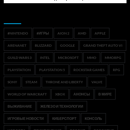
Метки
#NINTENDO
#ИГРЫ
AION 2
AMD
APPLE
ARENANET
BLIZZARD
GOOGLE
GRAND THEFT AUTO VI
GUILD WARS 3
INTEL
MICROSOFT
MMO
MMORPG
PLAYSTATION
PLAYSTATION 5
ROCKSTAR GAMES
RPG
SONY
STEAM
THRONE AND LIBERTY
VALVE
WORLD OF WARCRAFT
XBOX
АНОНСЫ
В МИРЕ
ВЫЖИВАНИЕ
ЖЕЛЕЗО И ТЕХНОЛОГИИ
ИГРОВЫЕ НОВОСТИ
КИБЕРСПОРТ
КОНСОЛЬ