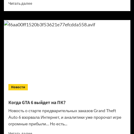
Прочитать
Читать далее
больше
о
Кандидат
в президенты
Франции
выступил
за права
геймеров
на фоне
дисковой
проблемы
GTA
6 и PlayStation
Новости
Когда GTA 6 выйдет на ПК?
Новость о старте предварительных заказов Grand Theft
Auto 6 взорвала Интернет, и аналитики уже пророчат игре
огромные прибыли… Но есть...
Прочитать
Читать далее