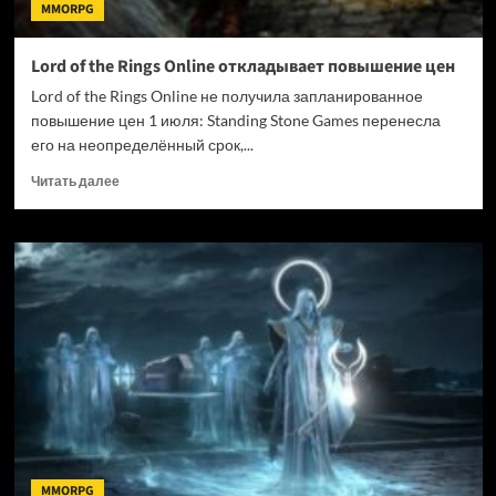
MMORPG
Lord of the Rings Online откладывает повышение цен
Lord of the Rings Online не получила запланированное
повышение цен 1 июля: Standing Stone Games перенесла
его на неопределённый срок,...
Прочитать
Читать далее
больше
о
Lord
of
the
Rings
Online
откладывает
повышение
цен
MMORPG