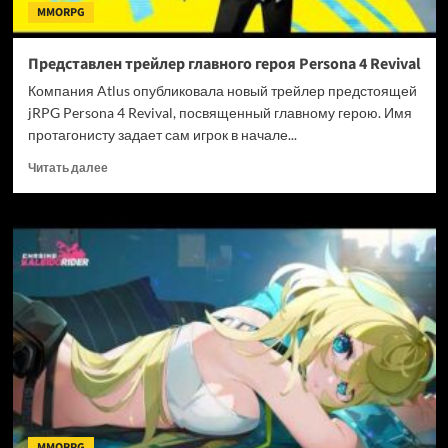
MMORPG
Представлен трейлер главного героя Persona 4 Revival
Компания Atlus опубликовала новый трейлер предстоящей
jRPG Persona 4 Revival, посвященный главному герою. Имя
протагонисту задает сам игрок в начале...
Прочитать
Читать далее
больше
о
Представлен
трейлер
главного
героя
Persona
4
Revival
MMORPG