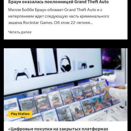
Браун оказалась поклонницей Grand Theft Auto
Милли Бобби Браун обожает Grand Theft Auto и с
нетерпением ждет следующую часть криминального
экшена Rockstar Games. Об этом 22-летняя...
Прочитать
Читать далее
больше
о
Звезда
сериала
«Очень
странные
дела»
Милли
Бобби
Браун
оказалась
поклонницей
Grand
Theft
Play Station
Auto
«Цифровые покупки на закрытых платформах