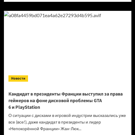
о
Продажи
Cyberpunk
2077
превысили
40 миллионов
копий
Новости
Кандидат в президенты Франции выступил за права
геймеров на фоне дисковой проблемы GTA
6 и PlayStation
О ситуации с дисками в игровой индустрии высказались уже
все (все!), даже кандидат в президенты и лидер
«Непокорённой Франции» Жан-Люк...