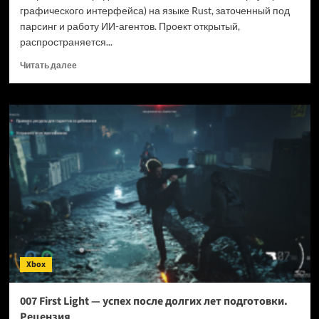
графического интерфейса) на языке Rust, заточенный под
парсинг и работу ИИ-агентов. Проект открытый,
распространяется...
Прочитать
Читать далее
больше
о
Новый
браузер
помогает
ИИ-
ботам
обходить
антибот-
защиту
—
и
грузит
страницы
Xbox
в
шесть
раз
007 First Light — успех после долгих лет подготовки.
быстрее
Рецензия