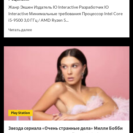
Chrome
Жанр Экшен Издатель IO Interactive Разработчик IO
Interactive Минимальные требования Процессор Intel Core
i5-9500 3,0 ГГц / AMD Ryzen 5...
Прочитать
Читать далее
больше
о
007
First
Light
—
успех
после
долгих
лет
подготовки.
Рецензия
Play Station
Звезда сериала «Очень странные дела» Милли Бобби