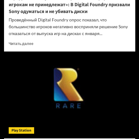
игрокам не принедлежат»: В Digital Foundry призвали
Sony одуматься и не убивать диски
Проведённый Digital Foundry опрос показал, что
большинство игроков негативно восприняли решение Sony
отказаться от выпуска игр на дисках с января...
Прочитать
Читать далее
больше
о
«Цифровые
покупки
на
закрытых
платформах
игрокам
не
принедлежат»:
В
Digital
Foundry
призвали
Play Station
Sony
одуматься