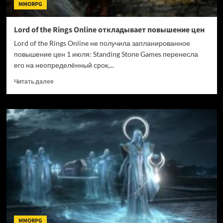
MMORPG
Lord of the Rings Online откладывает повышение цен
Lord of the Rings Online не получила запланированное
повышение цен 1 июля: Standing Stone Games перенесла
его на неопределённый срок,...
Прочитать
Читать далее
больше
о
Lord
of
the
Rings
Online
откладывает
повышение
цен
MMORPG