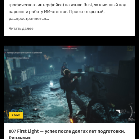
графического интерфейса) на языке Rust, заточенный под
парсинг и работу ИИ-агентов. Проект открытый,
распространяется...
Прочитать
Читать далее
больше
о
Новый
браузер
помогает
ИИ-
ботам
обходить
антибот-
защиту
—
и
грузит
страницы
Xbox
в
шесть
раз
007 First Light — успех после долгих лет подготовки.
быстрее
Рецензия