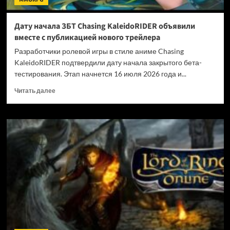
Дату начала ЗБТ Chasing KaleidoRIDER объявили
вместе с публикацией нового трейлера
Разработчики ролевой игры в стиле аниме Chasing
KaleidoRIDER подтвердили дату начала закрытого бета-
тестирования. Этап начнется 16 июля 2026 года и...
Прочитать
Читать далее
больше
о
Дату
начала
ЗБТ
Chasing
KaleidoRIDER
объявили
вместе
с
публикацией
нового
трейлера