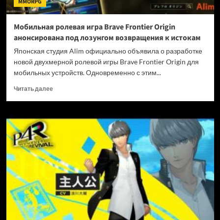
MMORPG
под
ударом
Мобильная ролевая игра Brave Frontier Origin
анонсирована под лозунгом возвращения к истокам
Японская студия Alim официально объявила о разработке
новой двухмерной ролевой игры Brave Frontier Origin для
мобильных устройств. Одновременно с этим...
Прочитать
Читать далее
больше
о
Мобильная
ролевая
игра
Brave
Frontier
Origin
анонсирована
под
лозунгом
возвращения
к
истокам