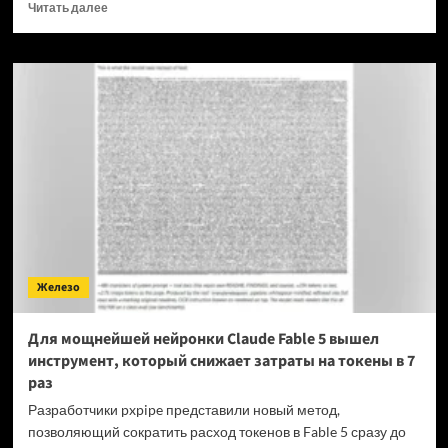
Прочитать
Читать далее
больше
о
OPPO
прекращает
поддержку
OxygenOS
и
Realme
UI
—
OnePlus
и
realme
полностью
Железо
переходят
на
ColorOS
Для мощнейшей нейронки Claude Fable 5 вышел
инструмент, который снижает затраты на токены в 7
раз
Разработчики pxpipe представили новый метод,
позволяющий сократить расход токенов в Fable 5 сразу до