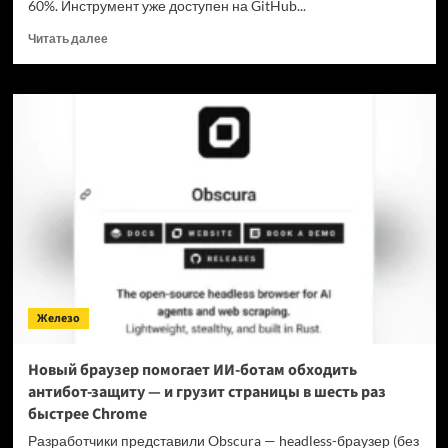
60%. Инструмент уже доступен на GitHub...
Прочитать
Читать далее
больше
о
Для
мощнейшей
нейронки
Claude
Fable
5
вышел
инструмент,
который
снижает
затраты
на
Железо
токены
в
7
Новый браузер помогает ИИ-ботам обходить
раз
антибот-защиту — и грузит страницы в шесть раз
быстрее Chrome
Разработчики представили Obscura — headless-браузер (без