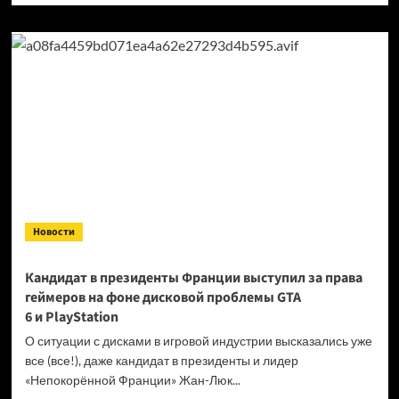
о
Продажи
Cyberpunk
2077
превысили
40 миллионов
копий
Новости
Кандидат в президенты Франции выступил за права
геймеров на фоне дисковой проблемы GTA
6 и PlayStation
О ситуации с дисками в игровой индустрии высказались уже
все (все!), даже кандидат в президенты и лидер
«Непокорённой Франции» Жан-Люк...