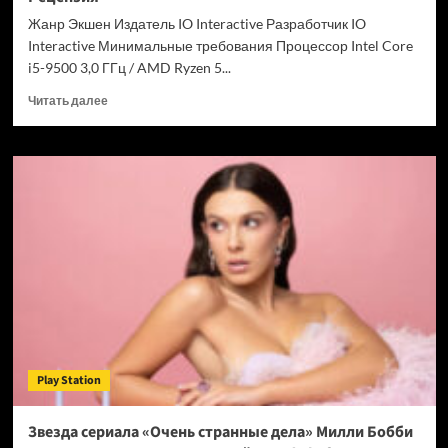
Chrome
Жанр Экшен Издатель IO Interactive Разработчик IO
Interactive Минимальные требования Процессор Intel Core
i5-9500 3,0 ГГц / AMD Ryzen 5...
Прочитать
Читать далее
больше
о
007
First
Light
—
успех
после
долгих
лет
подготовки.
Рецензия
Play Station
Звезда сериала «Очень странные дела» Милли Бобби