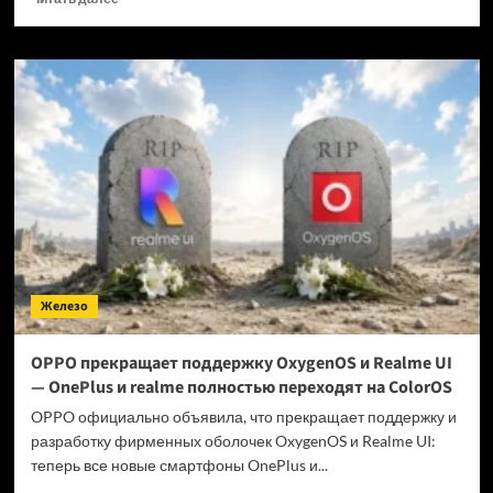
больше
о
Когда
GTA
6 выйдет
на ПК?
Железо
OPPO прекращает поддержку OxygenOS и Realme UI
— OnePlus и realme полностью переходят на ColorOS
OPPO официально объявила, что прекращает поддержку и
разработку фирменных оболочек OxygenOS и Realme UI:
теперь все новые смартфоны OnePlus и...