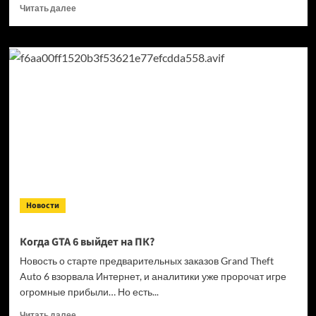
Прочитать
Читать далее
больше
о
Кандидат
в президенты
Франции
выступил
за права
геймеров
на фоне
дисковой
проблемы
GTA
6 и PlayStation
Новости
Когда GTA 6 выйдет на ПК?
Новость о старте предварительных заказов Grand Theft
Auto 6 взорвала Интернет, и аналитики уже пророчат игре
огромные прибыли… Но есть...
Прочитать
Читать далее