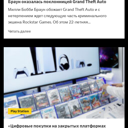
Браун оказалась поклонницей Grand Theft Auto
Милли Бобби Браун обожает Grand Theft Auto и с
нетерпением ждет следующую часть криминального
экшена Rockstar Games. Об этом 22-летняя...
Прочитать
Читать далее
больше
о
Звезда
сериала
«Очень
странные
дела»
Милли
Бобби
Браун
оказалась
поклонницей
Grand
Theft
Play Station
Auto
«Цифровые покупки на закрытых платформах