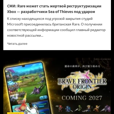
и
СМИ: Rare может стать жертвой реструктуризации
не
Xbox — разработчики Sea of Thieves под ударом
убивать
диски
К списку находящихся под угрозой закрытия студий
Microsoft присоединилась британская Rare. О получении
соответствующей информации сообщил главный редактор
новостной рассылки...
Прочитать
Читать далее
больше
о
СМИ:
Rare
может
стать
жертвой
реструктуризации
Xbox
—
разработчики
Sea
of
Thieves