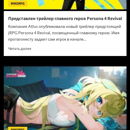
MMORPG
Представлен трейлер главного героя Persona 4 Revival
Компания Atlus опубликовала новый трейлер предстоящей
jRPG Persona 4 Revival, посвященный главному герою. Имя
протагонисту задает сам игрок в начале...
Прочитать
Читать далее
больше
о
Представлен
трейлер
главного
героя
Persona
4
Revival
MMORPG