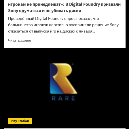
игрокам не принедлежат»: В Digital Foundry призвали
Sony одуматься и не убивать диски
Проведённый Digital Foundry опрос показал, что
большинство игроков негативно восприняли решение Sony
отказаться от выпуска игр на дисках с января...
Прочитать
Читать далее
больше
о
«Цифровые
покупки
на
закрытых
платформах
игрокам
не
принедлежат»:
В
Digital
Foundry
призвали
Play Station
Sony
одуматься