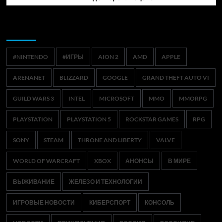
Метки
#NINTENDO
#ИГРЫ
AION 2
AMD
APPLE
ARENANET
BLIZZARD
GOOGLE
GRAND THEFT AUTO VI
GUILD WARS 3
INTEL
MICROSOFT
MMO
MMORPG
PLAYSTATION
PLAYSTATION 5
ROCKSTAR GAMES
RPG
SONY
STEAM
THRONE AND LIBERTY
VALVE
WORLD OF WARCRAFT
XBOX
АНОНСЫ
В МИРЕ
ВЫЖИВАНИЕ
ЖЕЛЕЗО И ТЕХНОЛОГИИ
ИГРОВЫЕ НОВОСТИ
КИБЕРСПОРТ
КОНСОЛЬ