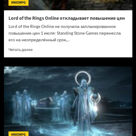
MMORPG
Lord of the Rings Online откладывает повышение цен
Lord of the Rings Online не получила запланированное
повышение цен 1 июля: Standing Stone Games перенесла
его на неопределённый срок,...
Прочитать
Читать далее
больше
о
Lord
of
the
Rings
Online
откладывает
повышение
цен
MMORPG