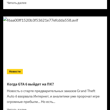
Прочитать
Читать далее
больше
о
Кандидат
в президенты
Франции
выступил
за права
геймеров
на фоне
дисковой
проблемы
GTA
6 и PlayStation
Новости
Когда GTA 6 выйдет на ПК?
Новость о старте предварительных заказов Grand Theft
Auto 6 взорвала Интернет, и аналитики уже пророчат игре
огромные прибыли… Но есть...
Прочитать
Читать далее