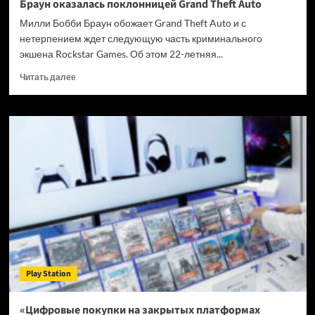
Браун оказалась поклонницей Grand Theft Auto
Милли Бобби Браун обожает Grand Theft Auto и с
нетерпением ждет следующую часть криминального
экшена Rockstar Games. Об этом 22-летняя...
Прочитать
Читать далее
больше
о
Звезда
сериала
«Очень
странные
дела»
Милли
Бобби
Браун
оказалась
поклонницей
Grand
Theft
Play Station
Auto
«Цифровые покупки на закрытых платформах