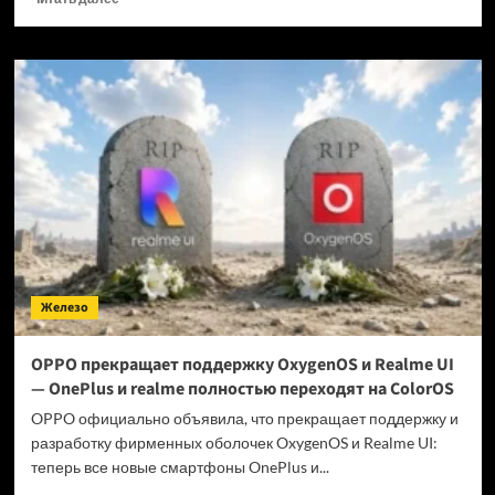
больше
о
Когда
GTA
6 выйдет
на ПК?
Железо
OPPO прекращает поддержку OxygenOS и Realme UI
— OnePlus и realme полностью переходят на ColorOS
OPPO официально объявила, что прекращает поддержку и
разработку фирменных оболочек OxygenOS и Realme UI:
теперь все новые смартфоны OnePlus и...