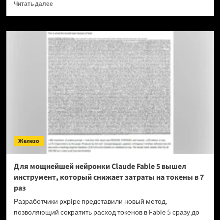
Прочитать
Читать далее
больше
о
OPPO
прекращает
поддержку
OxygenOS
и
Realme
UI
—
OnePlus
и
realme
полностью
Железо
переходят
на
ColorOS
Для мощнейшей нейронки Claude Fable 5 вышел
инструмент, который снижает затраты на токены в 7
раз
Разработчики pxpipe представили новый метод,
позволяющий сократить расход токенов в Fable 5 сразу до