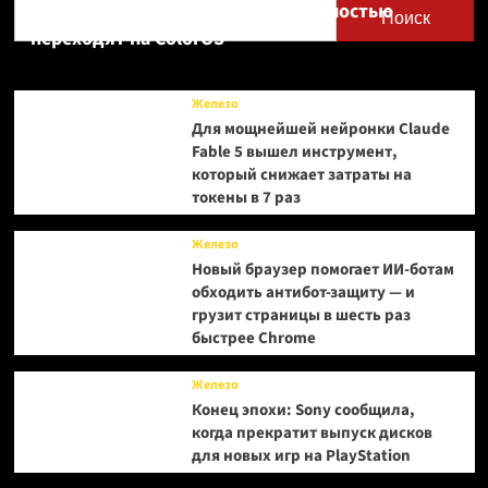
Realme UI — OnePlus и realme полностью
Поиск
переходят на ColorOS
Железо
Для мощнейшей нейронки Claude
Fable 5 вышел инструмент,
который снижает затраты на
токены в 7 раз
Железо
Новый браузер помогает ИИ-ботам
обходить антибот-защиту — и
грузит страницы в шесть раз
быстрее Chrome
Железо
Конец эпохи: Sony сообщила,
когда прекратит выпуск дисков
для новых игр на PlayStation