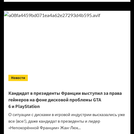
о
Продажи
Cyberpunk
2077
превысили
40 миллионов
копий
Новости
Кандидат в президенты Франции выступил за права
геймеров на фоне дисковой проблемы GTA
6 и PlayStation
О ситуации с дисками в игровой индустрии высказались уже
все (все!), даже кандидат в президенты и лидер
«Непокорённой Франции» Жан-Люк...