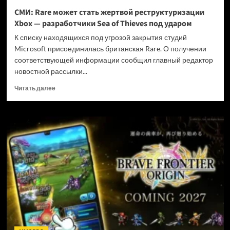
и
СМИ: Rare может стать жертвой реструктуризации
не
Xbox — разработчики Sea of Thieves под ударом
убивать
диски
К списку находящихся под угрозой закрытия студий
Microsoft присоединилась британская Rare. О получении
соответствующей информации сообщил главный редактор
новостной рассылки...
Прочитать
Читать далее
больше
о
СМИ:
Rare
может
стать
жертвой
реструктуризации
Xbox
—
разработчики
Sea
of
Thieves