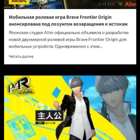
MMORPG
под
ударом
Мобильная ролевая игра Brave Frontier Origin
анонсирована под лозунгом возвращения к истокам
Японская студия Alim официально объявила о разработке
новой двухмерной ролевой игры Brave Frontier Origin для
мобильных устройств. Одновременно с этим...
Прочитать
Читать далее
больше
о
Мобильная
ролевая
игра
Brave
Frontier
Origin
анонсирована
под
лозунгом
возвращения
к
истокам