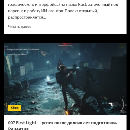
графического интерфейса) на языке Rust, заточенный под
парсинг и работу ИИ-агентов. Проект открытый,
распространяется...
Прочитать
Читать далее
больше
о
Новый
браузер
помогает
ИИ-
ботам
обходить
антибот-
защиту
—
и
грузит
страницы
Xbox
в
шесть
раз
007 First Light — успех после долгих лет подготовки.
быстрее
Рецензия