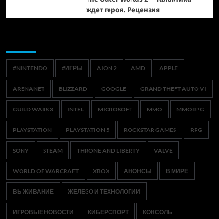
ждет героя. Рецензия
Метки
#NINTENDO
#ИГРЫ
AION 2
AMD
APPLE
ARENANET
BLIZZARD
GOOGLE
GRAND THEFT AUTO VI
GUILD WARS 3
INTEL
MICROSOFT
MMO
MMORPG
PLAYSTATION
PLAYSTATION 5
ROCKSTAR GAMES
RPG
SONY
STEAM
THRONE AND LIBERTY
VALVE
WORLD OF WARCRAFT
XBOX
АНОНСЫ
В МИРЕ
ВЫЖИВАНИЕ
ЖЕЛЕЗО И ТЕХНОЛОГИИ
ИГРОВЫЕ НОВОСТИ
КИБЕРСПОРТ
КОНСОЛЬ