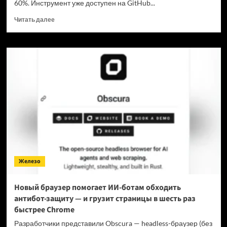
60%. Инструмент уже доступен на GitHub...
Прочитать
Читать далее
больше
о
Для
мощнейшей
нейронки
Claude
Fable
5
вышел
инструмент,
который
снижает
затраты
на
Железо
токены
в
7
Новый браузер помогает ИИ-ботам обходить
раз
антибот-защиту — и грузит страницы в шесть раз
быстрее Chrome
Разработчики представили Obscura — headless-браузер (без