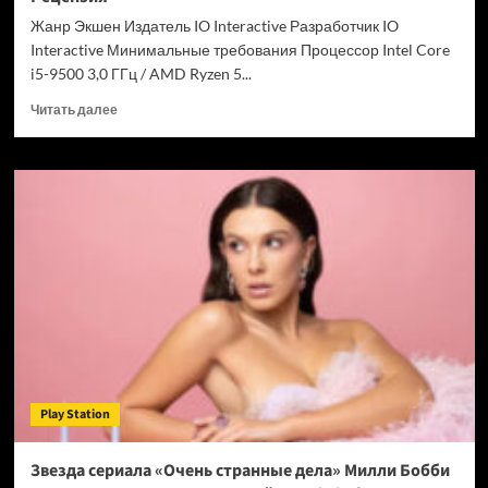
Chrome
Жанр Экшен Издатель IO Interactive Разработчик IO
Interactive Минимальные требования Процессор Intel Core
i5-9500 3,0 ГГц / AMD Ryzen 5...
Прочитать
Читать далее
больше
о
007
First
Light
—
успех
после
долгих
лет
подготовки.
Рецензия
Play Station
Звезда сериала «Очень странные дела» Милли Бобби