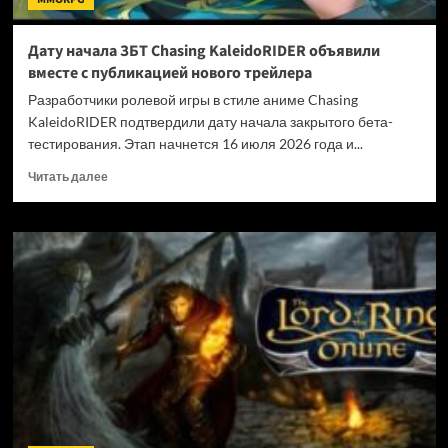
Дату начала ЗБТ Chasing KaleidoRIDER объявили
вместе с публикацией нового трейлера
Разработчики ролевой игры в стиле аниме Chasing
KaleidoRIDER подтвердили дату начала закрытого бета-
тестирования. Этап начнется 16 июля 2026 года и...
Прочитать
Читать далее
больше
о
Дату
начала
ЗБТ
Chasing
KaleidoRIDER
объявили
вместе
с
публикацией
нового
трейлера