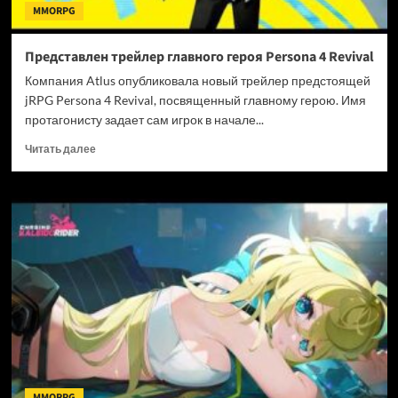
MMORPG
Представлен трейлер главного героя Persona 4 Revival
Компания Atlus опубликовала новый трейлер предстоящей
jRPG Persona 4 Revival, посвященный главному герою. Имя
протагонисту задает сам игрок в начале...
Прочитать
Читать далее
больше
о
Представлен
трейлер
главного
героя
Persona
4
Revival
MMORPG