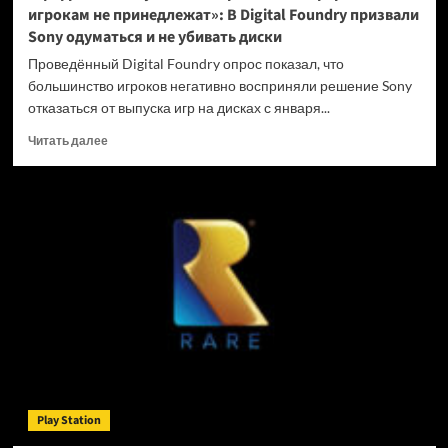
игрокам не принедлежат»: В Digital Foundry призвали
Sony одуматься и не убивать диски
Проведённый Digital Foundry опрос показал, что
большинство игроков негативно восприняли решение Sony
отказаться от выпуска игр на дисках с января...
Прочитать
Читать далее
больше
о
«Цифровые
покупки
на
закрытых
платформах
игрокам
не
принедлежат»:
В
Digital
Foundry
призвали
Play Station
Sony
одуматься