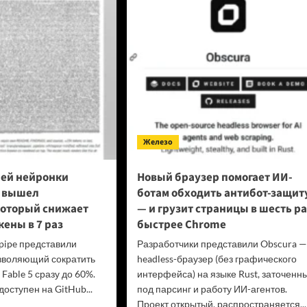
езиденты
ции
упил
ава
еров
оне
овой
лемы
layStation
Железо
ей нейронки
Новый браузер помогает ИИ-
5 вышел
ботам обходить антибот-защит
который снижает
— и грузит страницы в шесть ра
кены в 7 раз
быстрее Chrome
pipe представили
Разработчики представили Obscura —
зволяющий сократить
headless-браузер (без графического
 Fable 5 сразу до 60%.
интерфейса) на языке Rust, заточенн
оступен на GitHub...
под парсинг и работу ИИ-агентов.
Проект открытый, распространяется...