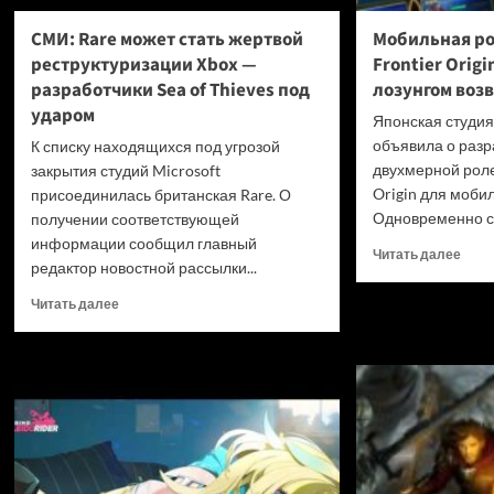
СМИ: Rare может стать жертвой
Мобильная ро
реструктуризации Xbox —
Frontier Orig
разработчики Sea of Thieves под
лозунгом воз
ударом
Японская студи
объявила о разр
К списку находящихся под угрозой
двухмерной роле
закрытия студий Microsoft
Origin для моби
присоединилась британская Rare. О
Одновременно с 
получении соответствующей
информации сообщил главный
Проч
Читать далее
редактор новостной рассылки...
боль
о
Прочитать
Читать далее
Моби
больше
роле
о
игра
СМИ:
Brave
Rare
Front
может
Origi
стать
анон
жертвой
под
реструктуризации
лозу
Xbox