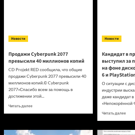
Новости
Новости
Продажи Cyberpunk 2077
Кандидат в п
превысили 40 миллионов копий
выступил за 
на фоне диск
CD Projekt RED сообщила, что общие
6 и PlayStatio
продажи Cyberpunk 2077 превысили 40
миллионов копий.© Cyberpunk
О ситуации с ди
2077«Спасибо всем за помощь в
индустрии высказ
достижении этой...
даже кандидат в
«Непокорённой Ф
Прочитать
Читать далее
больше
Проч
Читать далее
о
боль
Продажи
о
Cyberpunk
Канд
2077