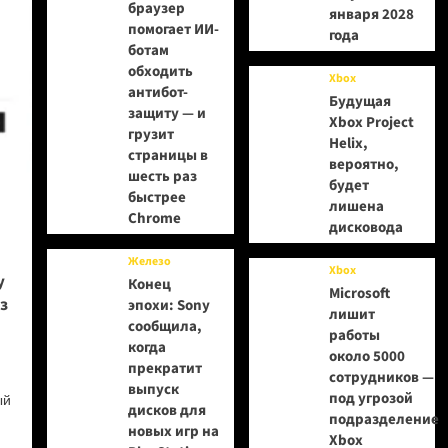
браузер
января 2028
помогает ИИ-
года
ботам
обходить
Xbox
антибот-
Будущая
защиту — и
Xbox Project
грузит
Helix,
страницы в
вероятно,
шесть раз
будет
быстрее
лишена
Chrome
дисковода
Железо
Xbox
у
Конец
Microsoft
з
эпохи: Sony
лишит
сообщила,
работы
когда
около 5000
прекратит
сотрудников —
выпуск
под угрозой
ый
дисков для
подразделение
новых игр на
Xbox