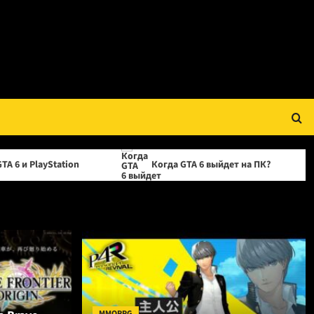
on
Когда GTA 6 выйдет на ПК?
OPPO прек
MMORPG