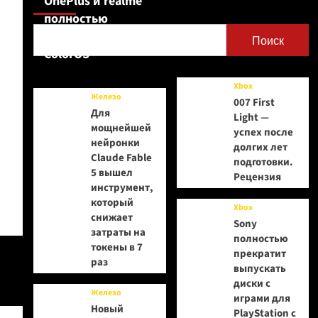
OnePlus и realme
полностью
переходят на
Поиск
ColorOS
Xbox
Железо
007 First
Для
Light —
мощнейшей
успех после
нейронки
долгих лет
Claude Fable
подготовки.
5 вышел
Рецензия
инструмент,
который
Xbox
снижает
Sony
затраты на
полностью
токены в 7
прекратит
раз
выпускать
диски с
Железо
играми для
Новый
PlayStation с