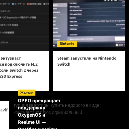
Nintendo
 энтузиаст
Steam запустили на Nintendo
ся подключить M.2
Switch
соли Switch 2 через
oSD Express
Железо
OPPO прекращает
турция квартиры купить недорого в сиде
|
поддержку
консультант плюс официальный
OxygenOS и
Realme UI —
Поиск