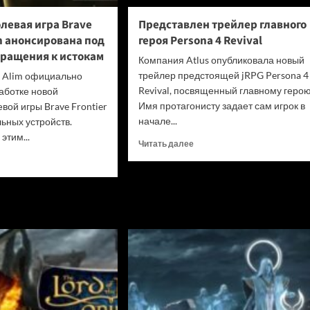
одуматься
и
левая игра Brave
Представлен трейлер главного
не
in анонсирована под
героя Persona 4 Revival
убивать
вращения к истокам
диски
Компания Atlus опубликовала новый
трейлер предстоящей jRPG Persona 4
я Alim официально
Revival, посвященный главному герою
аботке новой
Имя протагонисту задает сам игрок в
вой игры Brave Frontier
начале...
льных устройств.
этим...
Прочитать
Читать далее
больше
итать
о
ше
Представлен
трейлер
льная
главного
вая
героя
Persona
4
ier
Revival
n
сирована
нгом