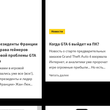
Новости
резиденты Франции
Когда GTA 6 выйдет на ПК?
права геймеров
Новость о старте предварительных
овой проблемы GTA
заказов Grand Theft Auto 6 взорвала
n
Интернет, и аналитики уже пророчат
игре огромные прибыли… Но есть...
сками в игровой
ались уже все (все!),
Прочитать
Читать далее
 президенты и лидер
больше
ранции» Жан-Люк...
о
Когда
итать
GTA
ше
6 выйдет
на ПК?
идат