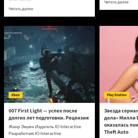
Проч
Читать далее
боль
Прочитать
Читать далее
о
больше
Для
о
мощ
OPPO
нейр
прекращает
Claud
поддержку
Fable
OxygenOS
5
и
выш
Realme
инст
UI
кото
—
сниж
OnePlus
затр
и
на
realme
токе
полностью
Xbox
Play Station
в
переходят
7
на
раз
ColorOS
007 First Light — успех после
Звезда сериа
долгих лет подготовки. Рецензия
дела» Милли 
оказалась по
Жанр Экшен Издатель IO Interactive
Theft Auto
Разработчик IO Interactive