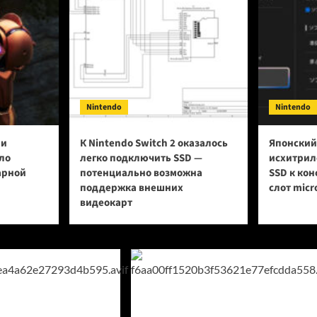
Nintendo
Nintendo
ии
К Nintendo Switch 2 оказалось
Японский
ло
легко подключить SSD —
исхитрил
арной
потенциально возможна
SSD к кон
поддержка внешних
слот micr
видеокарт