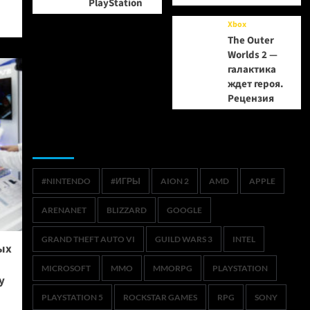
PlayStation
Xbox
The Outer
Worlds 2 —
галактика
ждет героя.
Рецензия
Метки
#NINTENDO
#ИГРЫ
AION 2
AMD
APPLE
ARENANET
BLIZZARD
GOOGLE
GRAND THEFT AUTO VI
GUILD WARS 3
INTEL
ых
MICROSOFT
MMO
MMORPG
PLAYSTATION
y
PLAYSTATION 5
ROCKSTAR GAMES
RPG
SONY