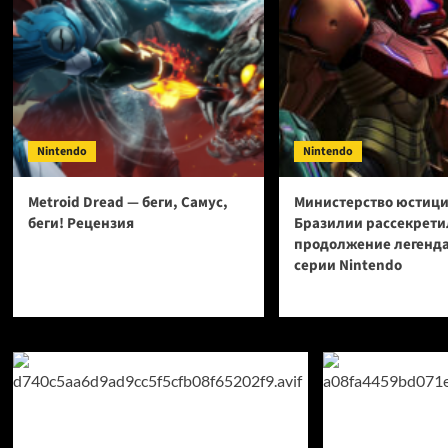
Nintendo
Nintendo
Metroid Dread — беги, Самус,
Министерство юстиц
беги! Рецензия
Бразилии рассекрети
продолжение легенд
серии Nintendo