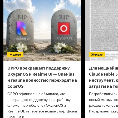
в пр
превысили
Фран
40 миллионов
выст
копий
за пр
гейм
на ф
диск
проб
GTA
6 и P
Железо
Железо
OPPO прекращает поддержку
Для мощнейш
OxygenOS и Realme UI — OnePlus
Claude Fable 
и realme полностью переходят на
инструмент, 
ColorOS
затраты на то
OPPO официально объявила, что
Разработчики px
прекращает поддержку и разработку
новый метод, по
фирменных оболочек OxygenOS и
расход токенов в
Realme UI: теперь все новые смартфоны
Инструмент уже д
OnePlus и...