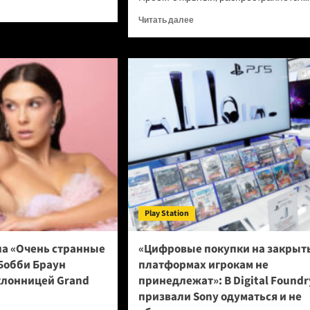
итать
ше
Прочитать
Читать далее
больше
о
нейшей
Новый
онки
браузер
e
помогает
ИИ-
ботам
ел
обходить
румент,
антибот-
рый
защиту
ает
—
аты
и
грузит
ны
страницы
Play Station
в
шесть
раз
ла «Очень странные
«Цифровые покупки на закрыт
быстрее
Бобби Браун
платформах игрокам не
Chrome
клонницей Grand
принедлежат»: В Digital Foundr
призвали Sony одуматься и не