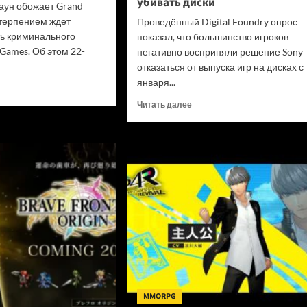
убивать диски
аун обожает Grand
етерпением ждет
Проведённый Digital Foundry опрос
ь криминального
показал, что большинство игроков
Games. Об этом 22-
негативно восприняли решение Sony
отказаться от выпуска игр на дисках с
января...
итать
ше
Прочитать
Читать далее
больше
да
о
ала
«Цифровые
нь
покупки
нные
на
»
закрытых
ли
платформах
и
игрокам
н
не
алась
принедлежат»:
онницей
В
d
Digital
Foundry
призвали
MMORPG
Sony