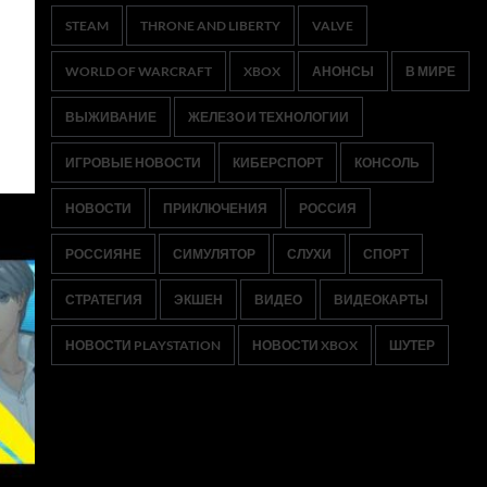
STEAM
THRONE AND LIBERTY
VALVE
WORLD OF WARCRAFT
XBOX
АНОНСЫ
В МИРЕ
ВЫЖИВАНИЕ
ЖЕЛЕЗО И ТЕХНОЛОГИИ
ИГРОВЫЕ НОВОСТИ
КИБЕРСПОРТ
КОНСОЛЬ
НОВОСТИ
ПРИКЛЮЧЕНИЯ
РОССИЯ
РОССИЯНЕ
СИМУЛЯТОР
СЛУХИ
СПОРТ
СТРАТЕГИЯ
ЭКШЕН
ВИДЕО
ВИДЕОКАРТЫ
НОВОСТИ PLAYSTATION
НОВОСТИ XBOX
ШУТЕР