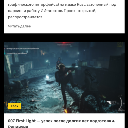
графического интерфейса) на языке Rust, заточенный под
парсинг и работу ИИ-агентов. Проект открытый,
распространяется...
Прочитать
Читать далее
больше
о
Новый
браузер
помогает
ИИ-
ботам
обходить
антибот-
защиту
—
и
грузит
страницы
Xbox
в
шесть
раз
007 First Light — успех после долгих лет подготовки.
быстрее
Рецензия