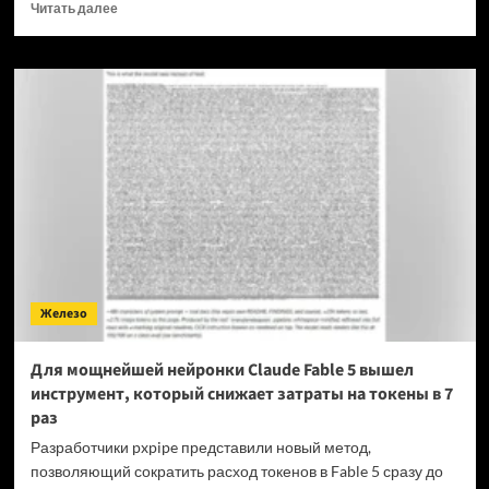
Прочитать
Читать далее
больше
о
OPPO
прекращает
поддержку
OxygenOS
и
Realme
UI
—
OnePlus
и
realme
полностью
Железо
переходят
на
ColorOS
Для мощнейшей нейронки Claude Fable 5 вышел
инструмент, который снижает затраты на токены в 7
раз
Разработчики pxpipe представили новый метод,
позволяющий сократить расход токенов в Fable 5 сразу до