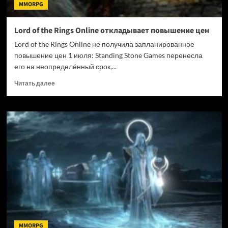
MMORPG
Lord of the Rings Online откладывает повышение цен
Lord of the Rings Online не получила запланированное
повышение цен 1 июля: Standing Stone Games перенесла
его на неопределённый срок,...
Прочитать
Читать далее
больше
о
Lord
of
the
Rings
Online
откладывает
повышение
цен
MMORPG