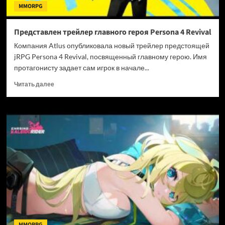
MMORPG
Представлен трейлер главного героя Persona 4 Revival
Компания Atlus опубликовала новый трейлер предстоящей
jRPG Persona 4 Revival, посвященный главному герою. Имя
протагонисту задает сам игрок в начале...
Прочитать
Читать далее
больше
о
Представлен
трейлер
главного
героя
Persona
4
Revival
MMORPG