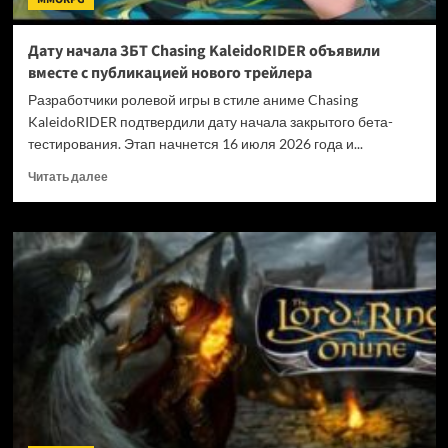
Дату начала ЗБТ Chasing KaleidoRIDER объявили
вместе с публикацией нового трейлера
Разработчики ролевой игры в стиле аниме Chasing
KaleidoRIDER подтвердили дату начала закрытого бета-
тестирования. Этап начнется 16 июля 2026 года и...
Прочитать
Читать далее
больше
о
Дату
начала
ЗБТ
Chasing
KaleidoRIDER
объявили
вместе
с
публикацией
нового
трейлера