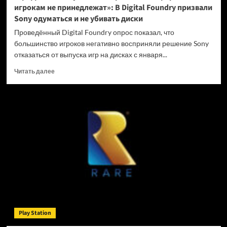
игрокам не принедлежат»: В Digital Foundry призвали
Sony одуматься и не убивать диски
Проведённый Digital Foundry опрос показал, что
большинство игроков негативно восприняли решение Sony
отказаться от выпуска игр на дисках с января...
Прочитать
Читать далее
больше
о
«Цифровые
покупки
на
закрытых
платформах
игрокам
не
принедлежат»:
В
Digital
Foundry
призвали
Play Station
Sony
одуматься