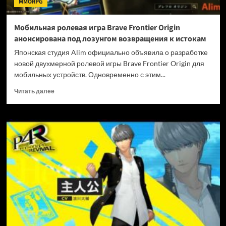
MMORPG
под
ударом
Мобильная ролевая игра Brave Frontier Origin
анонсирована под лозунгом возвращения к истокам
Японская студия Alim официально объявила о разработке
новой двухмерной ролевой игры Brave Frontier Origin для
мобильных устройств. Одновременно с этим...
Прочитать
Читать далее
больше
о
Мобильная
ролевая
игра
Brave
Frontier
Origin
анонсирована
под
лозунгом
возвращения
к
истокам