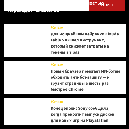
Realme UI — OnePlus и realme полностью
Поиск
переходят на ColorOS
Железо
Для мощнейшей нейронки Claude
Fable 5 вышел инструмент,
который снижает затраты на
токены в 7 раз
Железо
Новый браузер помогает ИИ-ботам
обходить антибот-защиту — и
грузит страницы в шесть раз
быстрее Chrome
Железо
Конец эпохи: Sony сообщила,
когда прекратит выпуск дисков
для новых игр на PlayStation