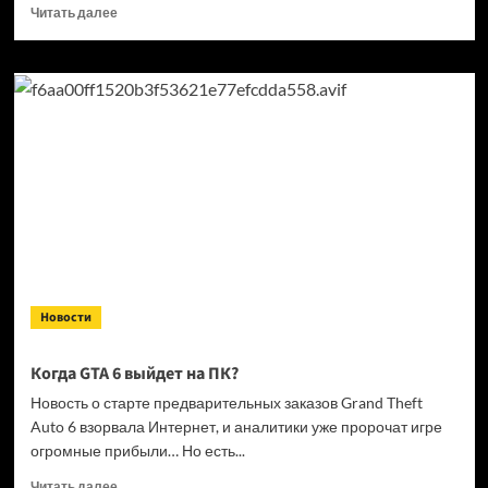
Прочитать
Читать далее
больше
о
Кандидат
в президенты
Франции
выступил
за права
геймеров
на фоне
дисковой
проблемы
GTA
6 и PlayStation
Новости
Когда GTA 6 выйдет на ПК?
Новость о старте предварительных заказов Grand Theft
Auto 6 взорвала Интернет, и аналитики уже пророчат игре
огромные прибыли… Но есть...
Прочитать
Читать далее