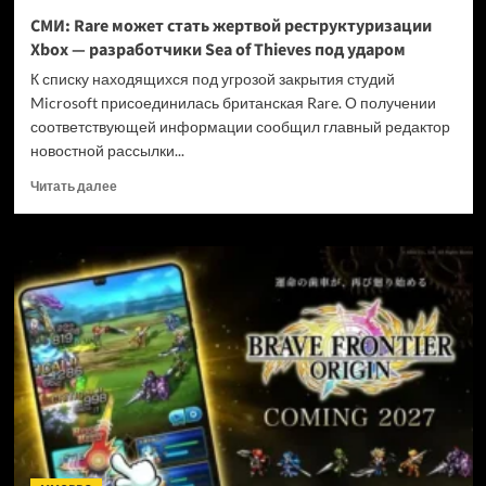
и
СМИ: Rare может стать жертвой реструктуризации
не
Xbox — разработчики Sea of Thieves под ударом
убивать
диски
К списку находящихся под угрозой закрытия студий
Microsoft присоединилась британская Rare. О получении
соответствующей информации сообщил главный редактор
новостной рассылки...
Прочитать
Читать далее
больше
о
СМИ:
Rare
может
стать
жертвой
реструктуризации
Xbox
—
разработчики
Sea
of
Thieves