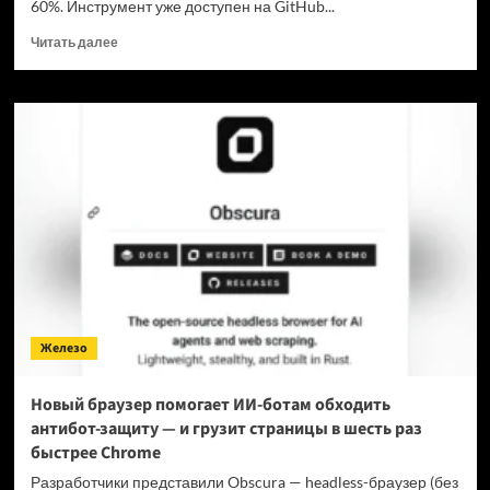
60%. Инструмент уже доступен на GitHub...
Прочитать
Читать далее
больше
о
Для
мощнейшей
нейронки
Claude
Fable
5
вышел
инструмент,
который
снижает
затраты
на
Железо
токены
в
7
Новый браузер помогает ИИ-ботам обходить
раз
антибот-защиту — и грузит страницы в шесть раз
быстрее Chrome
Разработчики представили Obscura — headless-браузер (без