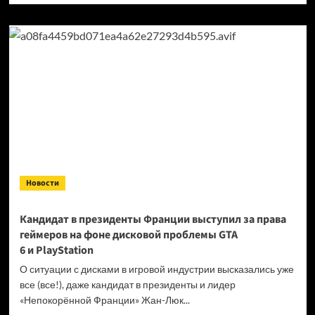
о
Продажи
Cyberpunk
2077
превысили
40 миллионов
копий
Новости
Кандидат в президенты Франции выступил за права
геймеров на фоне дисковой проблемы GTA
6 и PlayStation
О ситуации с дисками в игровой индустрии высказались уже
все (все!), даже кандидат в президенты и лидер
«Непокорённой Франции» Жан-Люк...