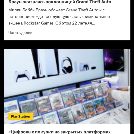
Браун оказалась поклонницей Grand Theft Auto
Милли Бобби Браун обожает Grand Theft Auto и с
нетерпением ждет следующую часть криминального
экшена Rockstar Games. Об этом 22-летняя...
Прочитать
Читать далее
больше
о
Звезда
сериала
«Очень
странные
дела»
Милли
Бобби
Браун
оказалась
поклонницей
Grand
Theft
Play Station
Auto
«Цифровые покупки на закрытых платформах