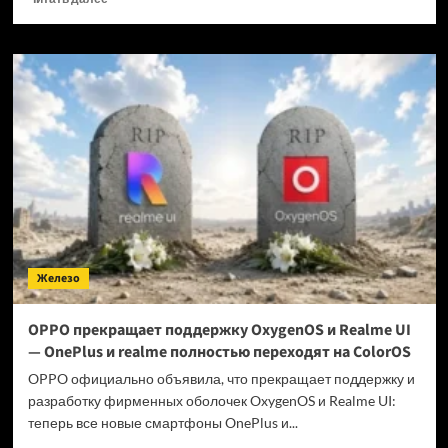
больше
о
Когда
GTA
6 выйдет
на ПК?
Железо
OPPO прекращает поддержку OxygenOS и Realme UI
— OnePlus и realme полностью переходят на ColorOS
OPPO официально объявила, что прекращает поддержку и
разработку фирменных оболочек OxygenOS и Realme UI:
теперь все новые смартфоны OnePlus и...