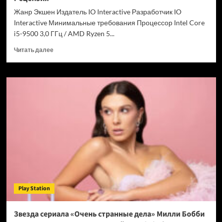
Chrome
Жанр Экшен Издатель IO Interactive Разработчик IO
Interactive Минимальные требования Процессор Intel Core
i5-9500 3,0 ГГц / AMD Ryzen 5...
Прочитать
Читать далее
больше
о
007
First
Light
—
успех
после
долгих
лет
подготовки.
Рецензия
Play Station
Звезда сериала «Очень странные дела» Милли Бобби