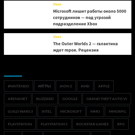
Xbox
Microsoft лишит работы около 5000
сотрудников — под угрозой
подразделение Xbox
Xbox
The Outer Worlds 2 — галактика
ждет героя. Рецензия
Метки
#NINTENDO
#ИГРЫ
AION 2
AMD
APPLE
ARENANET
BLIZZARD
GOOGLE
GRAND THEFT AUTO VI
GUILD WARS 3
INTEL
MICROSOFT
MMO
MMORPG
PLAYSTATION
PLAYSTATION 5
ROCKSTAR GAMES
RPG