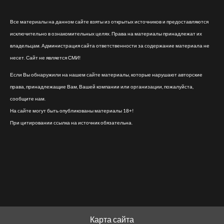
Все материалы на данном сайте взяты из открытых источников и предоставляются
исключительно в ознакомительных целях. Права на материалы принадлежат их
владельцам. Администрация сайта ответственности за содержание материала не
несет. Сайт не является СМИ!
Если Вы обнаружили на нашем сайте материалы, которые нарушают авторские
права, принадлежащие Вам, Вашей компании или организации, пожалуйста,
сообщите нам.
На сайте могут быть опубликованы материалы 18+!
При цитировании ссылка на источник обязательна.
Карта сайта