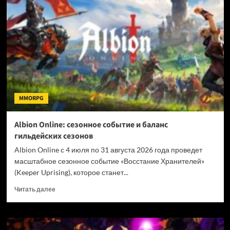
стала
доступна
демоверсия
стратегии
Stronghold
4
MMORPG
Albion Online: сезонное событие и баланс
гильдейских сезонов
Albion Online с 4 июля по 31 августа 2026 года проведет
масштабное сезонное событие «Восстание Хранителей»
(Keeper Uprising), которое станет...
Прочитать
Читать далее
больше
о
Albion
Online: