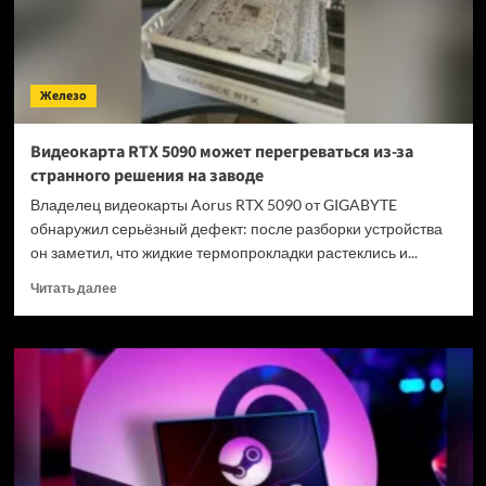
Железо
Видеокарта RTX 5090 может перегреваться из-за
странного решения на заводе
Владелец видеокарты Aorus RTX 5090 от GIGABYTE
обнаружил серьёзный дефект: после разборки устройства
он заметил, что жидкие термопрокладки растеклись и...
Прочитать
Читать далее
больше
о
Видеокарта
RTX
5090
может
перегреваться
из-
за