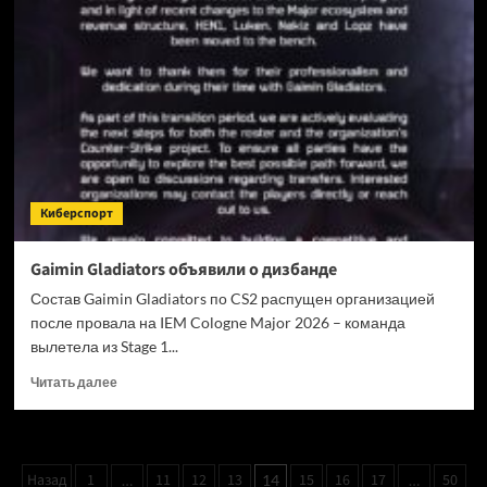
отметила
год
в
раннем
доступе
Steam
Киберспорт
Gaimin Gladiators объявили о дизбанде
Состав Gaimin Gladiators по CS2 распущен организацией
после провала на IEM Cologne Major 2026 – команда
вылетела из Stage 1...
Прочитать
Читать далее
больше
о
Gaimin
Gladiators
Пагинация
Назад
1
11
12
13
15
16
17
50
…
14
…
объявили