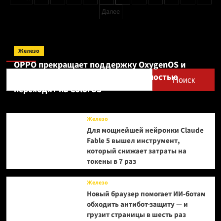
записей
о
Далее
дизбанде
Поиск
Железо
OPPO прекращает поддержку OxygenOS и
Realme UI — OnePlus и realme полностью
Поиск
переходят на ColorOS
Железо
Для мощнейшей нейронки Claude
Fable 5 вышел инструмент,
который снижает затраты на
токены в 7 раз
Железо
Новый браузер помогает ИИ-ботам
обходить антибот-защиту — и
грузит страницы в шесть раз