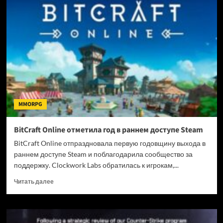
Fellowship
получила
3
сезон
под
названием
Rise
of
the
Heskyr
MMORPG
BitCraft Online отметила год в раннем доступе Steam
BitCraft Online отпраздновала первую годовщину выхода в
раннем доступе Steam и поблагодарила сообщество за
поддержку. Clockwork Labs обратилась к игрокам,...
Прочитать
Читать далее
больше
о
BitCraft
Online