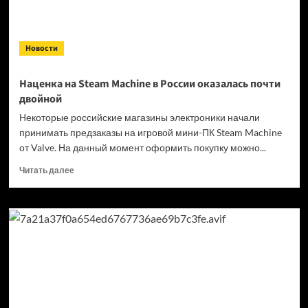
Новости
Наценка на Steam Machine в России оказалась почти
двойной
Некоторые российские магазины электроники начали
принимать предзаказы на игровой мини-ПК Steam Machine
от Valve. На данный момент оформить покупку можно...
Прочитать
Читать далее
больше
о
Наценка
на Steam
Machine
в России
оказалась
почти
двойной