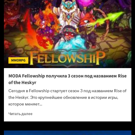
сезонное
событие
и
баланс
гильдейских
сезонов
MMORPG
MODA Fellowship получила 3 сезон под названием Rise
of the Heskyr
Сегодня в Fellowship стартует сезон 3 под названием Rise of
the Heskyr. Это крупнейшее обновление в истории игры,
которое меняет...
Прочитать
Читать далее
больше
о
MODA