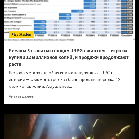
Play Station
Persona 5 стала настоящим JRPG-гигантом — игроки
купили 12 миллионов копий, и продажи продолжают
расти
Persona 5 стала одной из самых популярных JRPG в
истории — с момента релиза было продано порядка 12
миллионов копий. Актуальной...
Прочитать
Читать далее
больше
о
Persona
5
стала
настоящим
JRPG-