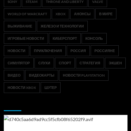
SONY
STEAM
THRONE AND LIBERTY
VALVE
WORLD OF WARCRAFT
XBOX
АНОНСЫ
В МИРЕ
ВЫЖИВАНИЕ
ЖЕЛЕЗО И ТЕХНОЛОГИИ
ИГРОВЫЕ НОВОСТИ
КИБЕРСПОРТ
КОНСОЛЬ
НОВОСТИ
ПРИКЛЮЧЕНИЯ
РОССИЯ
РОССИЯНЕ
СИМУЛЯТОР
СЛУХИ
СПОРТ
СТРАТЕГИЯ
ЭКШЕН
ВИДЕО
ВИДЕОКАРТЫ
НОВОСТИ PLAYSTATION
НОВОСТИ XBOX
ШУТЕР
Возможно, вы пропустили: