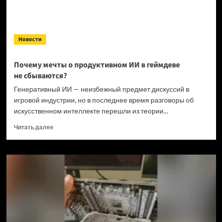
Новости
Почему мечты о продуктивном ИИ в геймдеве
не сбываются?
Генеративный ИИ — неизбежный предмет дискуссий в
игровой индустрии, но в последнее время разговоры об
искусственном интеллекте перешли из теории...
Прочитать
Читать далее
больше
о
Почему
мечты
о продуктивном
ИИ в геймдеве
не сбываются?