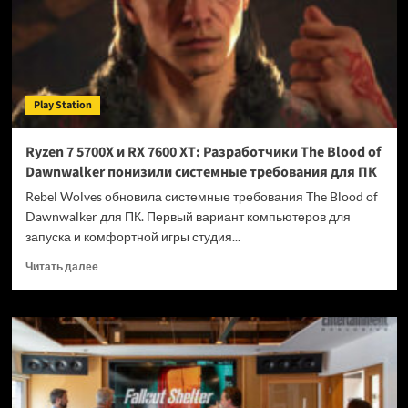
сколько
он
стоит
Play Station
Ryzen 7 5700X и RX 7600 XT: Разработчики The Blood of
Dawnwalker понизили системные требования для ПК
Rebel Wolves обновила системные требования The Blood of
Dawnwalker для ПК. Первый вариант компьютеров для
запуска и комфортной игры студия...
Прочитать
Читать далее
больше
о
Ryzen
7
5700X
и
RX
7600