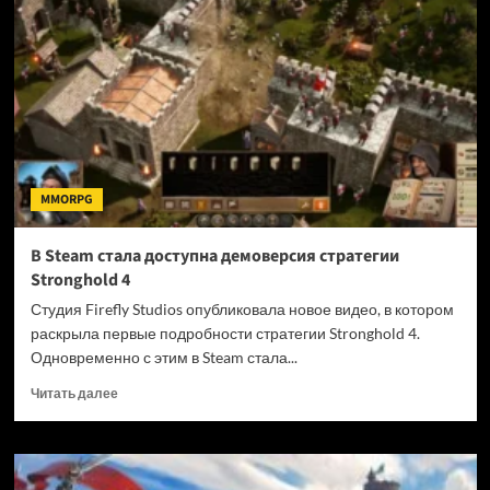
кооперативной
RPG
Wardens
of
Avalon
MMORPG
В Steam стала доступна демоверсия стратегии
Stronghold 4
Студия Firefly Studios опубликовала новое видео, в котором
раскрыла первые подробности стратегии Stronghold 4.
Одновременно с этим в Steam стала...
Прочитать
Читать далее
больше
о
В
Steam