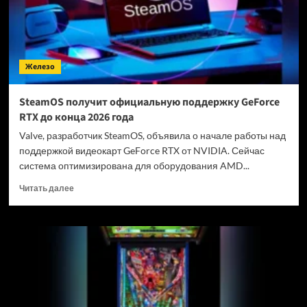
странного
решения
на
заводе
Железо
SteamOS получит официальную поддержку GeForce
RTX до конца 2026 года
Valve, разработчик SteamOS, объявила о начале работы над
поддержкой видеокарт GeForce RTX от NVIDIA. Сейчас
система оптимизирована для оборудования AMD...
Прочитать
Читать далее
больше
о
SteamOS
получит
официальную
поддержку
GeForce
RTX
до