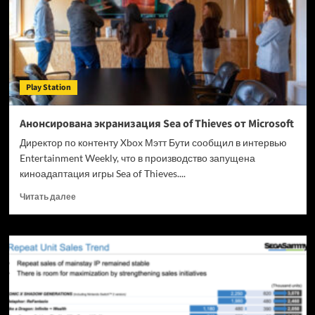
XT:
Разработчики
The
Blood
of
Dawnwalker
Play Station
понизили
системные
требования
Анонсирована экранизация Sea of Thieves от Microsoft
для
Директор по контенту Xbox Мэтт Бути сообщил в интервью
ПК
Entertainment Weekly, что в производство запущена
киноадаптация игры Sea of Thieves....
Прочитать
Читать далее
больше
о
Анонсирована
экранизация
Sea
of
Thieves
от
Microsoft