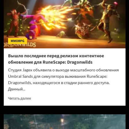
гигантом
—
игроки
купили
12
миллионов
копий,
MMORPG
и
продажи
продолжают
Вышло последнее перед релизом контентное
расти
обновление для RuneScape: Dragonwilds
Студия Jagex объявила о выходе масштабного обновления
Umbral Sands для симулятора выживания RuneScape:
Dragonwilds, находящегося в стадии раннего доступа.
Данный...
Прочитать
Читать далее
больше
о
Вышло
последнее
перед