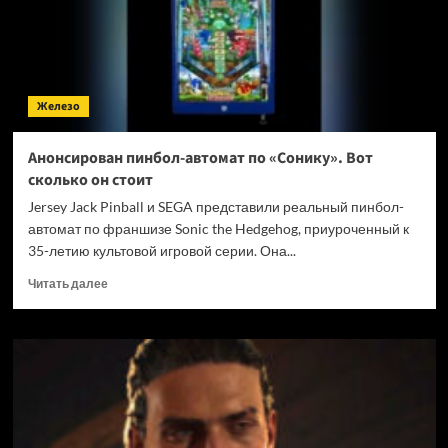
конца
2026
года
Железо
Анонсирован пинбол-автомат по «Сонику». Вот
сколько он стоит
Jersey Jack Pinball и SEGA представили реальный пинбол-
автомат по франшизе Sonic the Hedgehog, приуроченный к
35-летию культовой игровой серии. Она...
Прочитать
Читать далее
больше
о
Анонсирован
пинбол-
автомат
по
«Сонику».
Вот