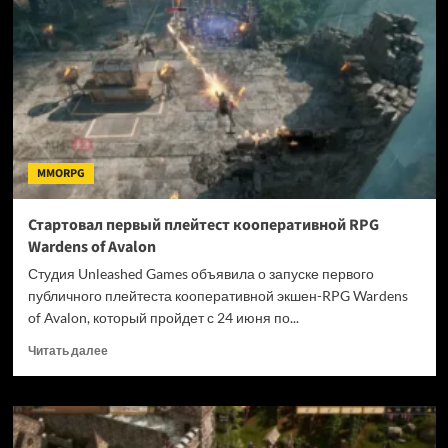
релизом
контентное
обновление
для
RuneScape:
Dragonwilds
MMORPG
Стартовал первый плейтест кооперативной RPG
Wardens of Avalon
Студия Unleashed Games объявила о запуске первого
публичного плейтеста кооперативной экшен-RPG Wardens
of Avalon, который пройдет с 24 июня по...
Прочитать
Читать далее
больше
о
Стартовал
первый
плейтест