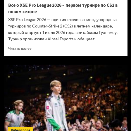
Все о XSE Pro League 2026 – первом турнире по CS2 в
новом сезоне
XSE Pro League 2026 — один из ключевых международных
турниров по Counter‑Strike 2 (CS2) в летнем календаре,
который стартует 1 июля 2026 года в китайском Гуанчжоу.
Турнир организован Xinsai Esports и обещает...
Прочитать
Читать далее
больше
о
Все
о
XSE
Pro
League 2026
–
первом
турнире
по
CS2
в
новом
Киберспорт
сезоне