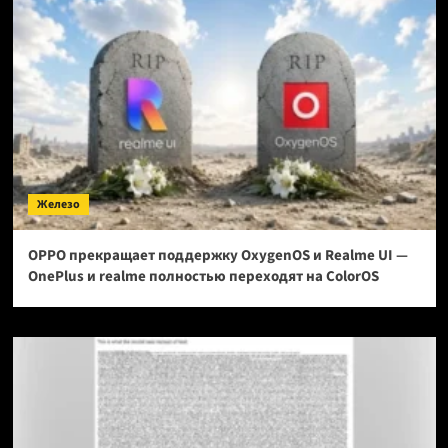
Железо
OPPO прекращает поддержку OxygenOS и Realme UI —
OnePlus и realme полностью переходят на ColorOS