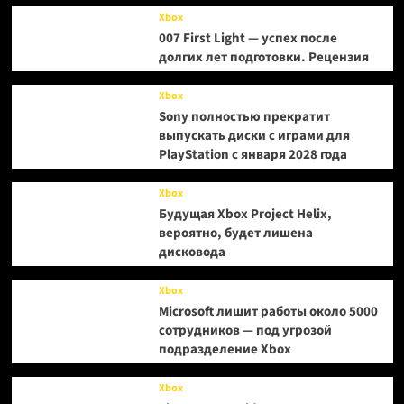
Xbox
007 First Light — успех после
долгих лет подготовки. Рецензия
Xbox
Sony полностью прекратит
выпускать диски с играми для
PlayStation с января 2028 года
Xbox
Будущая Xbox Project Helix,
вероятно, будет лишена
дисковода
Xbox
Microsoft лишит работы около 5000
сотрудников — под угрозой
подразделение Xbox
Xbox