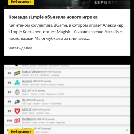
Киберспорт
Команда s1mple объявила нового игрока
Капитаном коллектива BGame, в котором играет Александр
s1mple Костылев, станет Magisk – бывшая звезда Astralis с
несколькими Major-кубками за плечами....
Прочитать
Читать далее
больше
о
Команда
s1mple
объявила
нового
игрока
Киберспорт