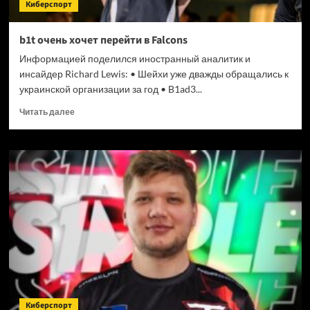
Киберспорт
b1t очень хочет перейти в Falcons
Информацией поделился иностранный аналитик и
инсайдер Richard Lewis: • Шейхи уже дважды обращались к
украинской организации за год • B1ad3...
Прочитать
Читать далее
больше
о
b1t
очень
хочет
перейти
в
Falcons
Киберспорт