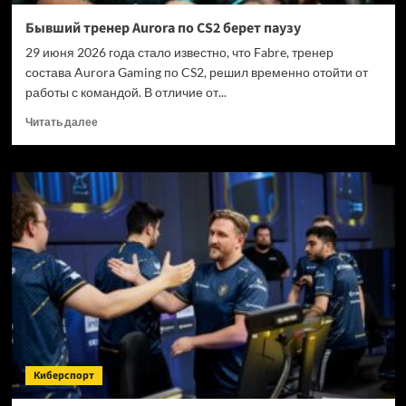
Бывший тренер Aurora по CS2 берет паузу
29 июня 2026 года стало известно, что Fabre, тренер
состава Aurora Gaming по CS2, решил временно отойти от
работы с командой. В отличие от...
Прочитать
Читать далее
больше
о
Бывший
тренер
Aurora
по
CS2
берет
паузу
Киберспорт