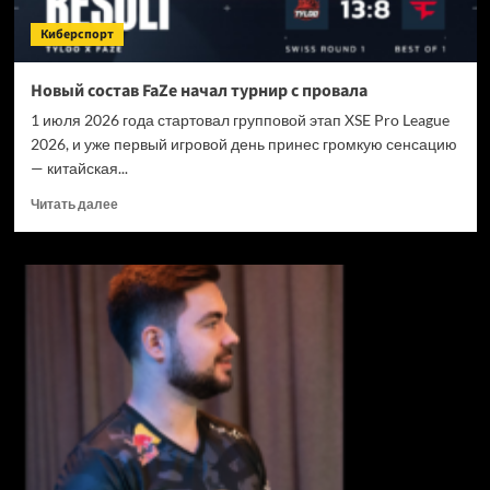
Киберспорт
Новый состав FaZe начал турнир с провала
1 июля 2026 года стартовал групповой этап XSE Pro League
2026, и уже первый игровой день принес громкую сенсацию
— китайская...
Прочитать
Читать далее
больше
о
Новый
состав
FaZe
начал
турнир
с
провала