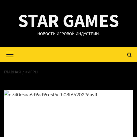
Перейти
STAR GAMES
к
содержимому
НОВОСТИ ИГРОВОЙ ИНДУСТРИИ.
Основное
меню
ГЛАВНАЯ
#ИГРЫ
#игры