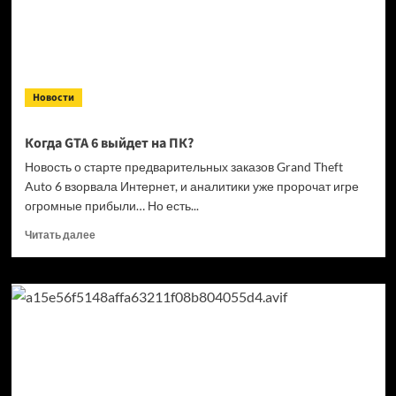
дисковой
проблемы
GTA
6 и PlayStation
Новости
Когда GTA 6 выйдет на ПК?
Новость о старте предварительных заказов Grand Theft
Auto 6 взорвала Интернет, и аналитики уже пророчат игре
огромные прибыли… Но есть...
Прочитать
Читать далее
больше
о
Когда
GTA
6 выйдет
на ПК?