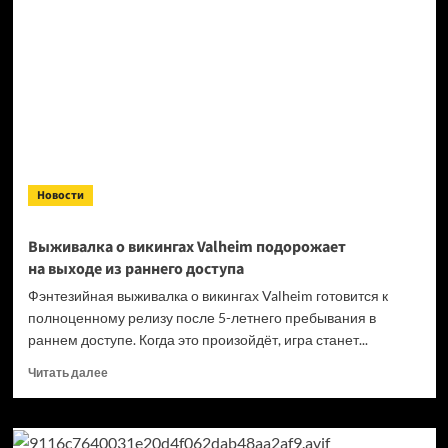
не впечатлила
бывшего
президента
PlayStation
Новости
Выживалка о викингах Valheim подорожает
на выходе из раннего доступа
Фэнтезийная выживалка о викингах Valheim готовится к
полноценному релизу после 5-летнего пребывания в
раннем доступе. Когда это произойдёт, игра станет...
Прочитать
Читать далее
больше
о
Выживалка
о викингах