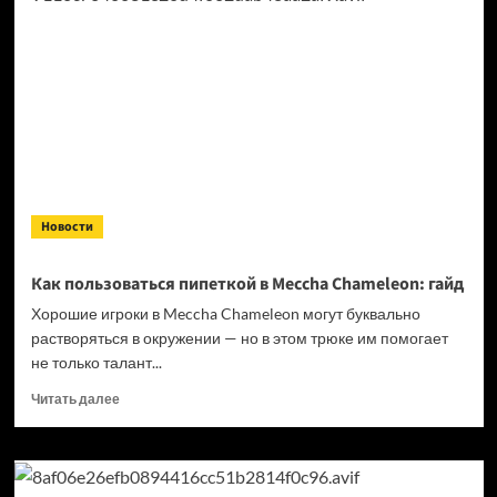
Valheim
подорожает
на выходе
из раннего
доступа
Новости
Как пользоваться пипеткой в Meccha Chameleon: гайд
Хорошие игроки в Meccha Chameleon могут буквально
растворяться в окружении — но в этом трюке им помогает
не только талант...
Прочитать
Читать далее
больше
о
Как
пользоваться