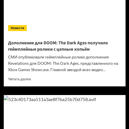
Новости
Дополнение для DOOM: The Dark Ages получило
геймплейные ролики с цепным копьём
СМИ опубликовали геймплейные ролики дополнения
Revelations для DOOM: The Dark Ages, представленного на
Xbox Games Showcase. Главной звездой всех видео...
Прочитать
Читать далее
больше
о
Дополнение
для
DOOM:
The
Dark
Ages
получило