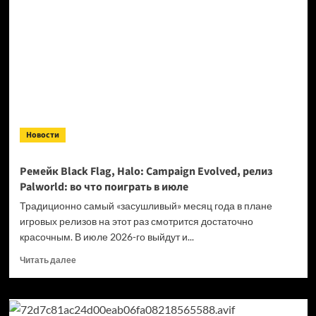
пипеткой
в Meccha
Chameleon:
гайд
Новости
Ремейк Black Flag, Halo: Campaign Evolved, релиз
Palworld: во что поиграть в июле
Традиционно самый «засушливый» месяц года в плане
игровых релизов на этот раз смотрится достаточно
красочным. В июле 2026-го выйдут и...
Прочитать
Читать далее
больше
о
Ремейк
Black