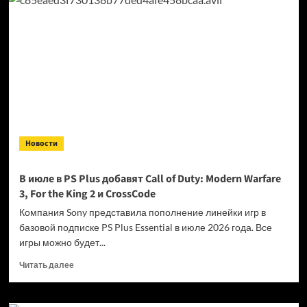
Verge:
Microsoft
разрабатывает
функцию
оцифровки
дисков
Xbox
Новости
В июле в PS Plus добавят Call of Duty: Modern Warfare
3, For the King 2 и CrossCode
Компания Sony представила пополнение линейки игр в
базовой подписке PS Plus Essential в июле 2026 года. Все
игры можно будет...
Прочитать
Читать далее
больше
о
В июле