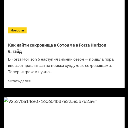
геймплейные
ролики
с цепным
копьём
Новости
Как найти сокровища в Сотояме в Forza Horizon
6: гайд
В Forza Horizon 6 наступил зимний сезон — пришла пора
вновь отправляться на поиски сундуков с сокровищами.
Теперь игрокам нужно...
Прочитать
Читать далее
больше
о
Как
найти
сокровища
в Сотояме
в Forza
Horizon