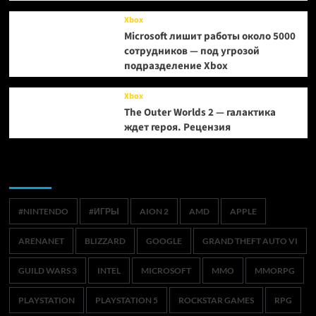
Xbox
Microsoft лишит работы около 5000
сотрудников — под угрозой
подразделение Xbox
Xbox
The Outer Worlds 2 — галактика
ждет героя. Рецензия
Метки
#NINTENDO
#ИГРЫ
AION 2
AMD
APPLE
ARENANET
BLIZZARD
GOOGLE
GRAND THEFT AUTO VI
GUILD WARS 3
INTEL
MICROSOFT
MMO
MMORPG
PLAYSTATION
PLAYSTATION 5
ROCKSTAR GAMES
RPG