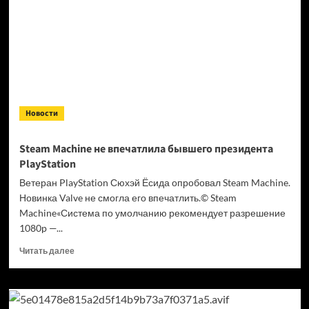
на будущее
после
обновления
с новой
прогрессией
Новости
Steam Machine не впечатлила бывшего президента
PlayStation
Ветеран PlayStation Сюхэй Ёсида опробовал Steam Machine.
Новинка Valve не смогла его впечатлить.© Steam
Machine«Система по умолчанию рекомендует разрешение
1080p —...
Прочитать
Читать далее
больше
о
Steam
Machine