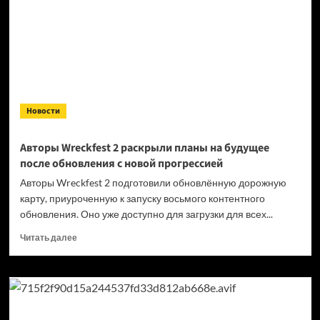
Infinix
GT 50 Pro
Новости
Авторы Wreckfest 2 раскрыли планы на будущее
после обновления с новой прогрессией
Авторы Wreckfest 2 подготовили обновлённую дорожную
карту, приуроченную к запуску восьмого контентного
обновления. Оно уже доступно для загрузки для всех...
Прочитать
Читать далее
больше
о
Авторы
Wreckfest
2 раскрыли
планы