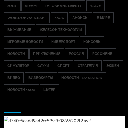
SONY
STEAM
THRONE AND LIBERTY
VALVE
WORLD OF WARCRAFT
XBOX
АНОНСЫ
В МИРЕ
ВЫЖИВАНИЕ
ЖЕЛЕЗО И ТЕХНОЛОГИИ
ИГРОВЫЕ НОВОСТИ
КИБЕРСПОРТ
КОНСОЛЬ
НОВОСТИ
ПРИКЛЮЧЕНИЯ
РОССИЯ
РОССИЯНЕ
СИМУЛЯТОР
СЛУХИ
СПОРТ
СТРАТЕГИЯ
ЭКШЕН
ВИДЕО
ВИДЕОКАРТЫ
НОВОСТИ PLAYSTATION
НОВОСТИ XBOX
ШУТЕР
Возможно, вы пропустили: