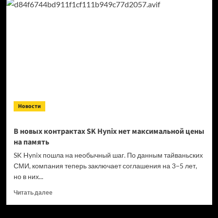
в PS Plus
добавят
Call
of Duty:
Modern
Warfare
3, For
the
King
2 и CrossCode
Новости
В новых контрактах SK Hynix нет максимальной цены
на память
SK Hynix пошла на необычный шаг. По данным тайваньских
СМИ, компания теперь заключает соглашения на 3−5 лет,
но в них...
Прочитать
Читать далее
больше
о