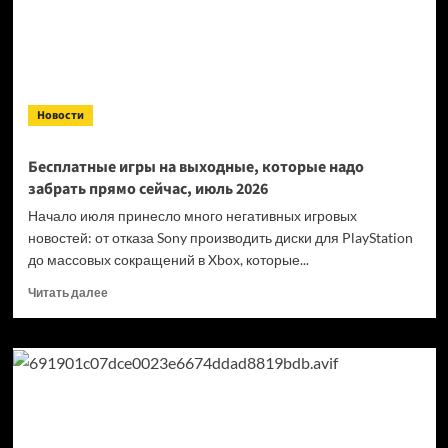
6: гайд
Новости
Бесплатные игры на выходные, которые надо
забрать прямо сейчас, июль 2026
Начало июля принесло много негативных игровых
новостей: от отказа Sony производить диски для PlayStation
до массовых сокращений в Xbox, которые...
Прочитать
Читать далее
больше
о
Бесплатные
игры
на выходные,
которые
надо
забрать