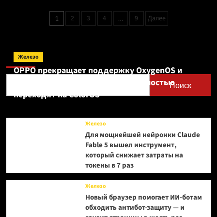
В новых
контрактах SK
Пагинация
2
3
4
9
Далее
1
…
Hynix
записей
нет
максимальной
цены
Поиск
на память
Железо
OPPO прекращает поддержку OxygenOS и
Realme UI — OnePlus и realme полностью
Поиск
переходят на ColorOS
Железо
Для мощнейшей нейронки Claude
Fable 5 вышел инструмент,
который снижает затраты на
токены в 7 раз
Железо
Новый браузер помогает ИИ-ботам
обходить антибот-защиту — и