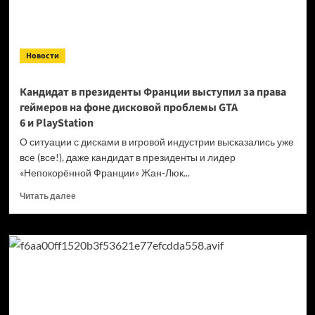
Новости
Кандидат в президенты Франции выступил за права
геймеров на фоне дисковой проблемы GTA
6 и PlayStation
О ситуации с дисками в игровой индустрии высказались уже
все (все!), даже кандидат в президенты и лидер
«Непокорённой Франции» Жан-Люк...
Прочитать
Читать далее
больше
о
Кандидат
в президенты
Франции
выступил
за права
геймеров
на фоне