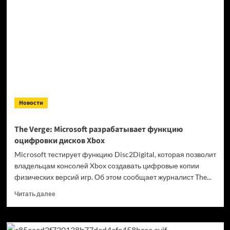
Flag,
Halo:
Campaign
Evolved,
релиз
Palworld:
во что
поиграть
в июле
Новости
The Verge: Microsoft разрабатывает функцию
оцифровки дисков Xbox
Microsoft тестирует функцию Disc2Digital, которая позволит
владельцам консолей Xbox создавать цифровые копии
физических версий игр. Об этом сообщает журналист The...
Прочитать
Читать далее
больше
о
The