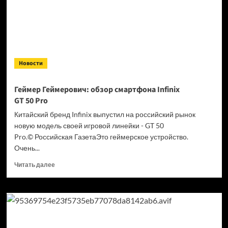
прямо
сейчас,
июль
2026
Новости
Геймер Геймерович: обзор смартфона Infinix
GT 50 Pro
Китайский бренд Infinix выпустил на российский рынок
новую модель своей игровой линейки - GT 50
Pro.© Российская ГазетаЭто геймерское устройство.
Очень...
Прочитать
Читать далее
больше
о
Геймер
Геймерович:
обзор
смартфона