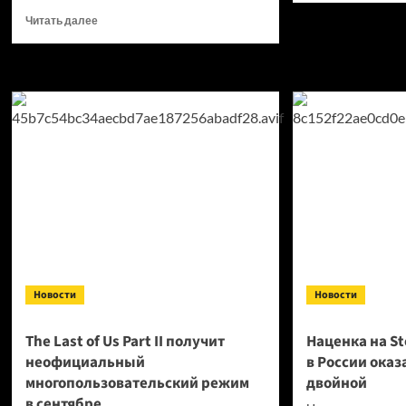
о
Прочитать
Читать далее
Как
больше
поме
о
цвет
Из Dota
сигн
2 исчез
раке
герой
в SA
Axe
гайд
— игроки
ждут
начала
большого
ивента
к The
International
2026
Новости
Новости
The Last of Us Part II получит
Наценка на S
неофициальный
в России оказ
многопользовательский режим
двойной
в сентябре