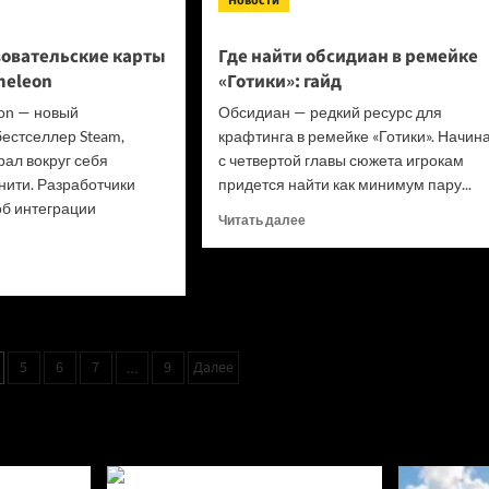
Новости
овательские карты
Где найти обсидиан в ремейке
meleon
«Готики»: гайд
on — новый
Обсидиан — редкий ресурс для
естселлер Steam,
крафтинга в ремейке «Готики». Начин
рал вокруг себя
с четвертой главы сюжета игрокам
ити. Разработчики
придется найти как минимум пару...
б интеграции
Прочитать
Читать далее
больше
о
итать
Где
ше
найти
обсидиан
ие
в ремейке
зовательские
«Готики»:
5
6
7
9
Далее
…
ы
гайд
ccha
eleon