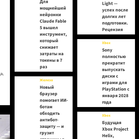
Для
Light —
мощнейшей
успех после
нейронки
долгих лет
Claude Fable
подготовки.
5 вышел
Рецензия
инструмент,
который
Xbox
снижает
Sony
затраты на
полностью
токены в 7
прекратит
раз
выпускать
а,
диски с
Железо
играми для
Новый
PlayStation с
браузер
января 2028
помогает ИИ-
года
ботам
обходить
Xbox
антибот-
Будущая
защиту — и
Xbox Project
грузит
Helix,