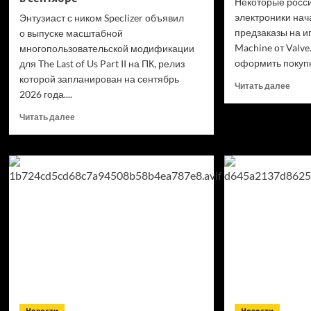
Некоторые росс
электроники нач
Энтузиаст с ником Speclizer объявил
предзаказы на и
о выпуске масштабной
Machine от Valv
многопользовательской модификации
оформить покупк
для The Last of Us Part II на ПК, релиз
которой запланирован на сентябрь
Проч
Читать далее
2026 года....
боль
о
Прочитать
Читать далее
Наце
больше
на St
о
Mach
The
в Ро
Last
оказ
of Us Part
почт
II получит
двой
неофициальный
многопользовательский
режим
в сентябре