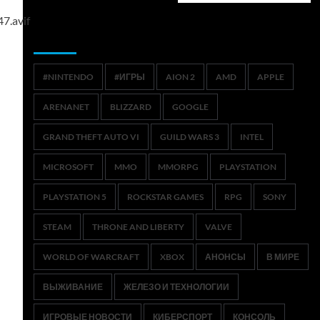
Метки
#NINTENDO
#ИГРЫ
AION 2
AMD
APPLE
ARENANET
BLIZZARD
GOOGLE
GRAND THEFT AUTO VI
GUILD WARS 3
INTEL
MICROSOFT
MMO
MMORPG
PLAYSTATION
PLAYSTATION 5
ROCKSTAR GAMES
RPG
SONY
STEAM
THRONE AND LIBERTY
VALVE
WORLD OF WARCRAFT
XBOX
АНОНСЫ
В МИРЕ
ВЫЖИВАНИЕ
ЖЕЛЕЗО И ТЕХНОЛОГИИ
ИГРОВЫЕ НОВОСТИ
КИБЕРСПОРТ
КОНСОЛЬ