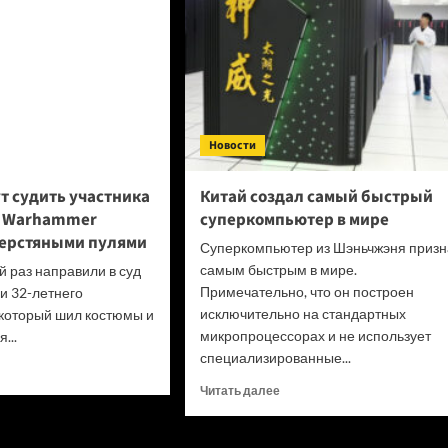
поиграть
на Steam
Machine
Новости
т судить участника
Китай создал самый быстрый
ы Warhammer
суперкомпьютер в мире
шерстяными пулями
Суперкомпьютер из Шэньчжэня призн
самым быстрым в мире.
й раз направили в суд
Примечательно, что он построен
и 32-летнего
исключительно на стандартных
 который шил костюмы и
микропроцессорах и не использует
...
специализированные...
итать
ше
Прочитать
Читать далее
больше
скве
о
т
Китай