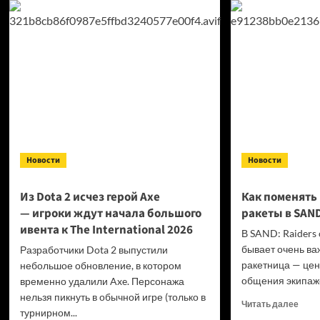
суди
заблокировали
учас
игру,
роле
в которую
игры
играл
Warh
скулшутер
за м
с ше
пуля
Новости
Новости
Из Dota 2 исчез герой Axe
Как поменять
— игроки ждут начала большого
ракеты в SAND
ивента к The International 2026
В SAND: Raiders
бывает очень ва
Разработчики Dota 2 выпустили
ракетница — цен
небольшое обновление, в котором
общения экипаже
временно удалили Axe. Персонажа
нельзя пикнуть в обычной игре (только в
Проч
Читать далее
турнирном...
боль