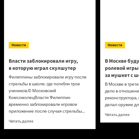
— гайд
Новости
Новости
Власти заблокировали игру,
В Москве буду
в которую играл скулшутер
ролевой игр
за мушкет с 
Филиппины заблокировали игру после
стрельбы в школе, где погибли трое
В Москве в трети
учеников.© Московский
дело в отношени
КомсомолецВласти Филиппин
реконструктора,
временно заблокировали игровое
делал оружие для
приложение после случая стрельбы...
Проч
Читать далее
боль
Прочитать
Читать далее
о
больше
В Мо
о
буду
Власти