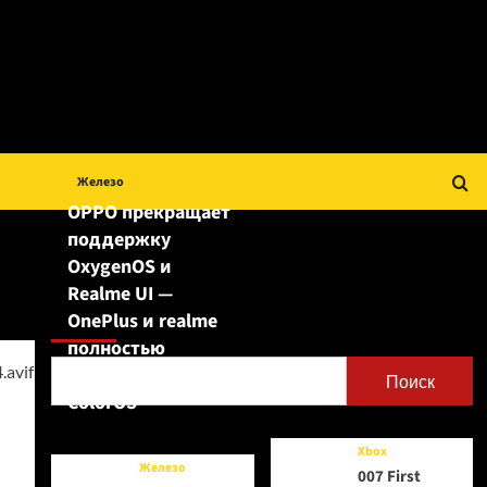
Железо
OPPO прекращает
поддержку
OxygenOS и
Realme UI —
Поиск
OnePlus и realme
полностью
переходят на
Поиск
ColorOS
Xbox
Железо
007 First