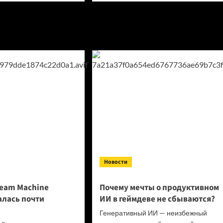
о
Steam
нять
Machine
стоит
альной
дороже
ты
$1 000:
ND:
что
говорят
аналитики?
Новости
team Machine
Почему мечты о продуктивном
алась почти
ИИ в геймдеве не сбываются?
Генеративный ИИ — неизбежный