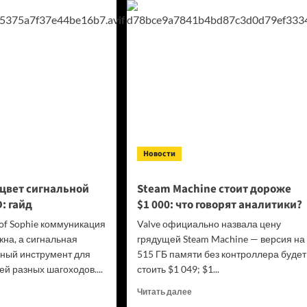
ть
создал
тника
самый
вой
быстрый
суперкомпьютер
ammer
в мире
ушкет
рстяными
ми
Новости
 цвет сигнальной
Steam Machine стоит дороже
: гайд
$1 000: что говорят аналитики?
 of Sophie коммуникация
Valve официально назвала цену
жна, а сигнальная
грядущей Steam Machine — версия на
ный инструмент для
515 ГБ памяти без контроллера будет
й разных шагоходов....
стоить $1 049; $1...
итать
Прочитать
Читать далее
ше
больше