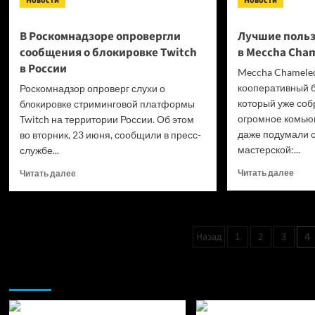
Новости
Новости
В Роскомнадзоре опровергли
Лучшие польз
сообщения о блокировке Twitch
в Meccha Cha
в России
Meccha Chamele
кооперативный б
Роскомнадзор опроверг слухи о
который уже соб
блокировке стриминговой платформы
огромное комьюн
Twitch на территории России. Об этом
даже подумали о
во вторник, 23 июня, сообщили в пресс-
мастерской:...
службе...
Проч
Прочитать
Читать далее
Читать далее
боль
больше
о
о
Лучш
В Роскомнадзоре
поль
опровергли
Пагинация
Назад
1
2
3
4
карт
сообщения
записей
в Me
о блокировке
Cham
Twitch
Возможно, вы пропустили:
в России