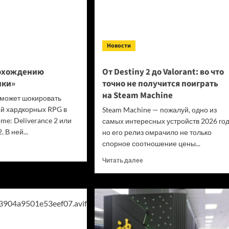
Новости
рохождению
От Destiny 2 до Valorant: во что
ики»
точно не получится поиграть
на Steam Machine
 может шокировать
й хардкорных RPG в
Steam Machine — пожалуй, одно из
me: Deliverance 2 или
самых интересных устройств 2026 год
 В ней...
но его релиз омрачило не только
спорное соотношение цены...
итать
ше
Прочитать
Читать далее
больше
ты
о
рохождению
От Destiny
йка
2 до Valorant:
ики»
во что
точно
не получится