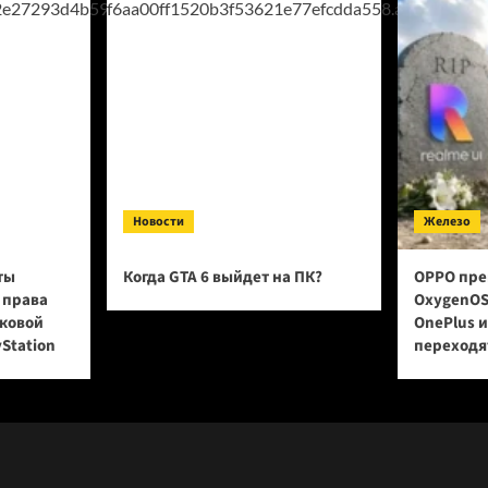
Новости
Железо
ты
Когда GTA 6 выйдет на ПК?
OPPO пре
 права
OxygenOS
сковой
OnePlus 
yStation
переходят