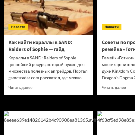
Новости
Новости
Как найти кораллы в SAND:
Советы по п
Raiders of Sophie — гайд
ремейка «Гот
Кораллы в SAND: Raiders of Sophie —
Ремейк «Готики»
ценнейший ресурс, который нужен для
многих ценителе
множества полезных апгрейдов. Портал
духе Kingdom Co
gamesradar.com рассказал, где можно...
Dragon’s Dogma 2.
Прочитать
Проч
Читать далее
Читать далее
больше
боль
о
о
Как
Сове
найти
по п
кораллы
реме
в SAND:
«Гот
Raiders
of Sophie