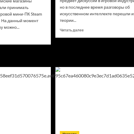
предмет дискуссий в игровой индустр
ийские магазины
но в последнее время разговоры об
али принимать
искусственном интеллекте перешли и
гровой мини-ПК Steam
теории...
e. На данный момент
у можно...
Прочитать
Читать далее
больше
итать
о
ше
Почему
мечты
нка
о продуктивном
eam
ИИ в геймдеве
ine
не сбываются?
ссии
алась
и
ной