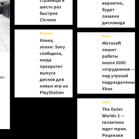
страницы в
вероятно,
шесть раз
будет
быстрее
лишена
Chrome
дисковода
Железо
Xbox
Конец
Microsoft
эпохи: Sony
лишит
сообщила,
работы
когда
около 5000
прекратит
сотрудников —
выпуск
под угрозой
ан
дисков для
подразделение
новых игр на
Xbox
PlayStation
Xbox
The Outer
Worlds 2 —
галактика
ждет героя.
Рецензия