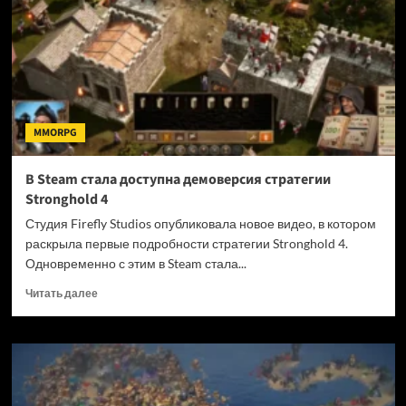
точной
датой
релиза
и
ценой
MMORPG
В Steam стала доступна демоверсия стратегии
Stronghold 4
Студия Firefly Studios опубликовала новое видео, в котором
раскрыла первые подробности стратегии Stronghold 4.
Одновременно с этим в Steam стала...
Прочитать
Читать далее
больше
о
В
Steam
стала
доступна