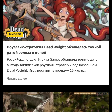
Mobile
вышла
на
PC
MMORPG
Роуглайк-стратегия Dead Weight обзавелась точной
датой релиза и ценой
Российская студия Klukva Games объявила точную дату
выхода тактической роуглайк-стратегии под названием
Dead Weight. Игра поступит в продажу 16 июля,...
Прочитать
Читать далее
больше
о
Роуглайк-
стратегия
Dead
Weight
обзавелась