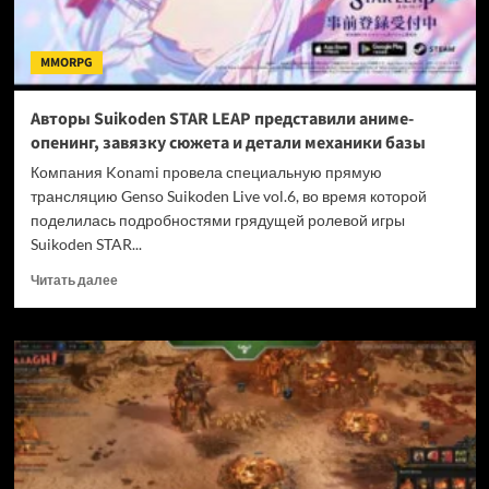
MMORPG
Авторы Suikoden STAR LEAP представили аниме-
опенинг, завязку сюжета и детали механики базы
Компания Konami провела специальную прямую
трансляцию Genso Suikoden Live vol.6, во время которой
поделилась подробностями грядущей ролевой игры
Suikoden STAR...
Прочитать
Читать далее
больше
о
Авторы
Suikoden
STAR
LEAP
представили
аниме-
опенинг,
завязку