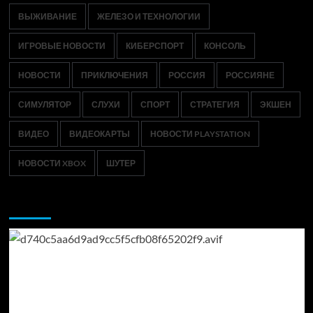
ВЫЖИВАНИЕ
ЖЕЛЕЗО И ТЕХНОЛОГИИ
ИГРОВЫЕ НОВОСТИ
КИБЕРСПОРТ
КОНСОЛЬ
НОВОСТИ
ПРИКЛЮЧЕНИЯ
РОССИЯ
РОССИЯНЕ
СИМУЛЯТОР
СЛУХИ
СПОРТ
СТРАТЕГИЯ
ЭКШЕН
ВИДЕО
ВИДЕОКАРТЫ
НОВОСТИ PLAYSTATION
НОВОСТИ XBOX
ШУТЕР
Возможно, вы пропустили: