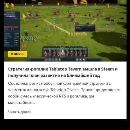
остров»
из
третьих
«Героев»
появится
в
Heroes
of
Might
MMORPG
and
Magic:
Olden
Стратегия-рогалик Tabletop Tavern вышла в Steam и
Era
получила план развития на ближайший год
Состоялся релиз необычной фэнтезийной стратегии с
элементами рогалика Tabletop Tavern. Проект представляет
собой смесь классической RTS и рогалика, где
масштабные...
Прочитать
Читать далее
больше
о
Стратегия-