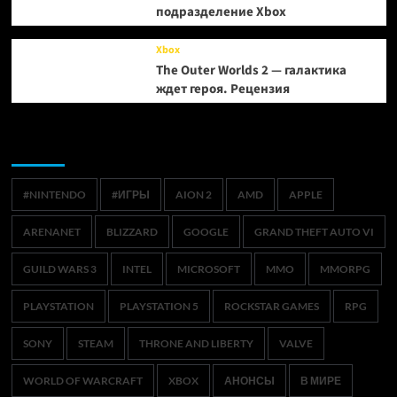
подразделение Xbox
Xbox
The Outer Worlds 2 — галактика
ждет героя. Рецензия
Метки
#NINTENDO
#ИГРЫ
AION 2
AMD
APPLE
ARENANET
BLIZZARD
GOOGLE
GRAND THEFT AUTO VI
GUILD WARS 3
INTEL
MICROSOFT
MMO
MMORPG
PLAYSTATION
PLAYSTATION 5
ROCKSTAR GAMES
RPG
SONY
STEAM
THRONE AND LIBERTY
VALVE
WORLD OF WARCRAFT
XBOX
АНОНСЫ
В МИРЕ