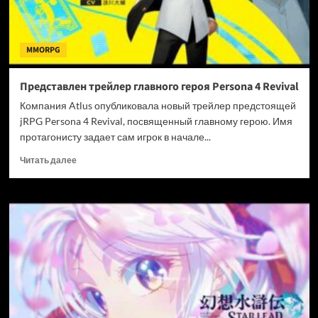
MMORPG
Представлен трейлер главного героя Persona 4 Revival
Компания Atlus опубликовала новый трейлер предстоящей
jRPG Persona 4 Revival, посвященный главному герою. Имя
протагонисту задает сам игрок в начале...
Прочитать
Читать далее
больше
о
Представлен
трейлер
главного
героя
Persona
4
Revival