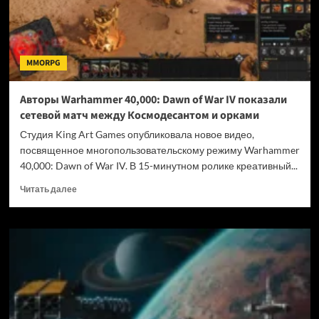
сюжета
и
детали
механики
MMORPG
базы
Авторы Warhammer 40,000: Dawn of War IV показали
сетевой матч между Космодесантом и орками
Студия King Art Games опубликовала новое видео,
посвященное многопользовательскому режиму Warhammer
40,000: Dawn of War IV. В 15-минутном ролике креативный...
Прочитать
Читать далее
больше
о
Авторы
Warhammer
40,000:
Dawn
of
War
IV