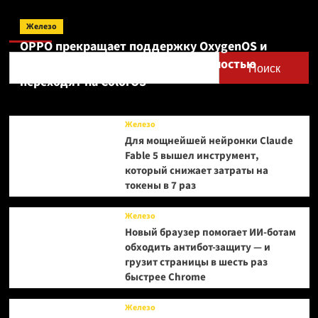
рогалик
Поиск
Tabletop
Железо
Tavern
OPPO прекращает поддержку OxygenOS и
вышла
Realme UI — OnePlus и realme полностью
в
Поиск
Steam
переходят на ColorOS
и
получила
план
Железо
развития
Для мощнейшей нейронки Claude
на
Fable 5 вышел инструмент,
ближайший
который снижает затраты на
год
токены в 7 раз
Железо
Новый браузер помогает ИИ-ботам
обходить антибот-защиту — и
грузит страницы в шесть раз
быстрее Chrome
Железо