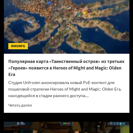
демоверсия
стратегии
Stronghold
4
MMORPG
Популярная карта «Таинственный остров» из третьих
«Героев» появится в Heroes of Might and Magic: Olden
Era
Студия Unfrozen анонсировала новый PvE-контент для
пошаговой стратегии Heroes of Might and Magic: Olden Era,
находящейся в стадии раннего доступа....
Прочитать
Читать далее
больше
о
Популярная
карта
«Таинственный