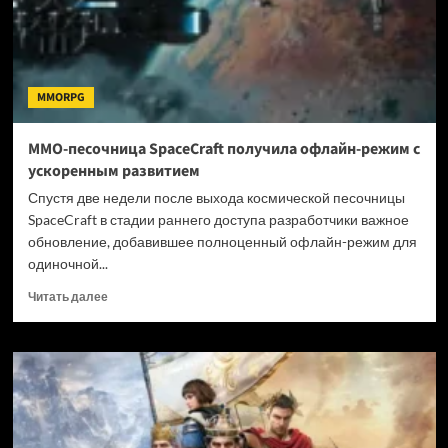
показали
сетевой
матч
между
Космодесантом
MMORPG
и
орками
MMO-песочница SpaceCraft получила офлайн-режим с
ускоренным развитием
Спустя две недели после выхода космической песочницы
SpaceCraft в стадии раннего доступа разработчики важное
обновление, добавившее полноценный офлайн-режим для
одиночной...
Прочитать
Читать далее
больше
о
MMO-
песочница
SpaceCraft
получила
офлайн-
режим