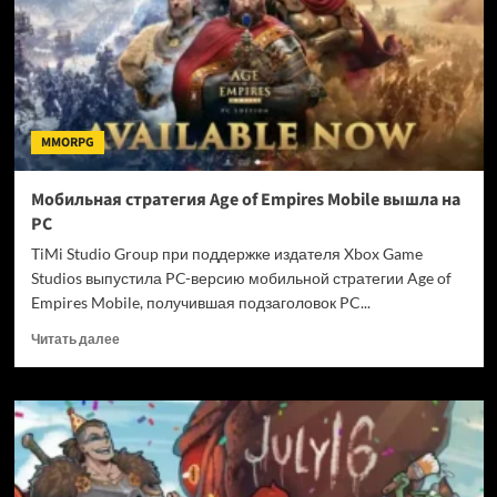
с
ускоренным
развитием
MMORPG
Мобильная стратегия Age of Empires Mobile вышла на
PC
TiMi Studio Group при поддержке издателя Xbox Game
Studios выпустила PC-версию мобильной стратегии Age of
Empires Mobile, получившая подзаголовок PC...
Прочитать
Читать далее
больше
о
Мобильная
стратегия
Age
of
Empires