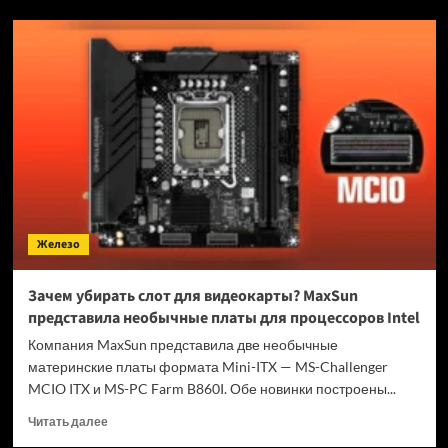
Новый
CEO
Apple
Джон
Тернус
должен
вернуть
Apple
культовый
дизайн
и
снова
Железо
делать
по-
настоящему
Зачем убирать слот для видеокарты? MaxSun
желанные
представила необычные платы для процессоров Intel
устройства
Компания MaxSun представила две необычные
материнские платы формата Mini-ITX — MS-Challenger
MCIO ITX и MS-PC Farm B860I. Обе новинки построены...
Прочитать
Читать далее
больше