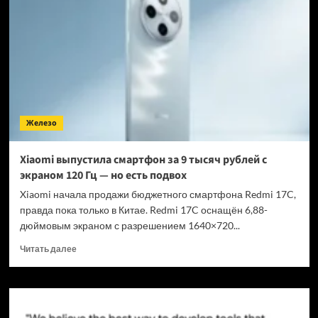
по
«Сонику».
Вот
сколько
он
стоит
Железо
Xiaomi выпустила смартфон за 9 тысяч рублей с
экраном 120 Гц — но есть подвох
Xiaomi начала продажи бюджетного смартфона Redmi 17C,
правда пока только в Китае. Redmi 17C оснащён 6,88-
дюймовым экраном с разрешением 1640×720...
Прочитать
Читать далее
больше
о
Xiaomi
выпустила
смартфон