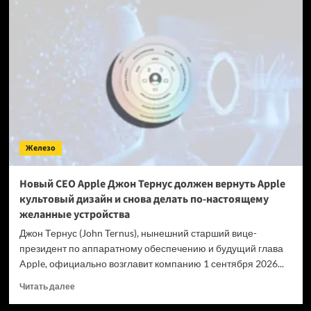
и
A24
заключают
союз
ради
ИИ
в
кино
на
баснословные
5,5
Железо
миллиарда
рублей
—
Новый CEO Apple Джон Тернус должен вернуть Apple
и
культовый дизайн и снова делать по-настоящему
обещают
желанные устройства
не
трогать
Джон Тернус (John Ternus), нынешний старший вице-
одно
президент по аппаратному обеспечению и будущий глава
Apple, официально возглавит компанию 1 сентября 2026...
Прочитать
Читать далее
больше
о