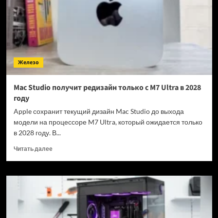
она
почти
как
Opus,
но
заметно
Железо
дешевле
Mac Studio получит редизайн только с M7 Ultra в 2028
году
Apple сохранит текущий дизайн Mac Studio до выхода
модели на процессоре M7 Ultra, который ожидается только
в 2028 году. В...
Прочитать
Читать далее
больше
о
Mac
Studio
получит
редизайн
только