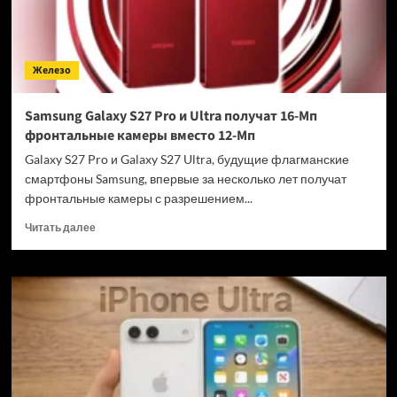
200-
Мп
и
50-
Железо
Мп
с
10х
Samsung Galaxy S27 Pro и Ultra получат 16-Мп
зумом
фронтальные камеры вместо 12-Мп
Galaxy S27 Pro и Galaxy S27 Ultra, будущие флагманские
смартфоны Samsung, впервые за несколько лет получат
фронтальные камеры с разрешением...
Прочитать
Читать далее
больше
о
Samsung
Galaxy
S27
Pro
и
Ultra
получат
16-