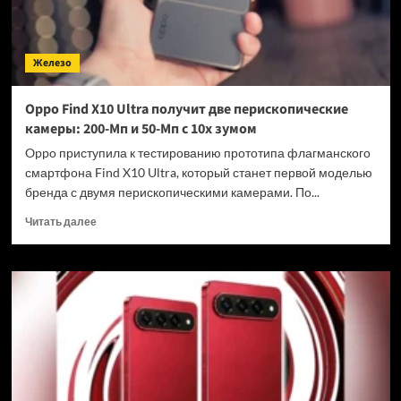
Железо
Oppo Find X10 Ultra получит две перископические
камеры: 200-Мп и 50-Мп с 10х зумом
Oppo приступила к тестированию прототипа флагманского
смартфона Find X10 Ultra, который станет первой моделью
бренда с двумя перископическими камерами. По...
Прочитать
Читать далее
больше
о
Oppo
Find
X10
Ultra
получит
две
перископические
камеры: