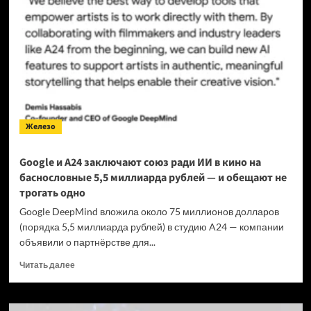
за
9
тысяч
рублей
с
экраном
120
Гц
—
Железо
но
есть
подвох
Google и A24 заключают союз ради ИИ в кино на
баснословные 5,5 миллиарда рублей — и обещают не
трогать одно
Google DeepMind вложила около 75 миллионов долларов
(порядка 5,5 миллиарда рублей) в студию A24 — компании
объявили о партнёрстве для...
Прочитать
Читать далее
больше
о
Google