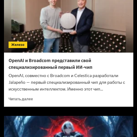
5080
INFINITY
и
INFINITY
WOOD
—
цены
Железо
не
объявлены
OpenAI и Broadcom представили свой
специализированный первый ИИ-чип
OpenAI, совместно с Broadcom и Celestica разработали
Jalapeño — первый специализированный чип для работы с
искусственным интеллектом. Именно этот чип...
Прочитать
Читать далее
больше
о
OpenAI
и
Broadcom
представили