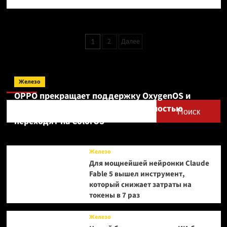
больше
о
AirPods
Pro
Пагинация
2
Далее
1
получат
записей
камеры
для
компьютерного
Поиск
зрения
Железо
для
OPPO прекращает поддержку OxygenOS и
Siri
Realme UI — OnePlus и realme полностью
—
Поиск
переходят на ColorOS
в
2027
году
Железо
Для мощнейшей нейронки Claude
Fable 5 вышел инструмент,
который снижает затраты на
токены в 7 раз
Железо