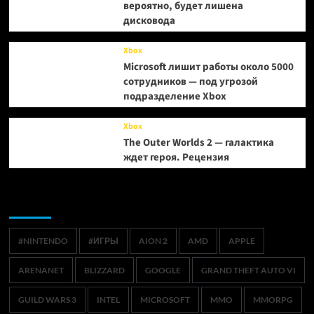
вероятно, будет лишена
дисковода
Xbox
Microsoft лишит работы около 5000
сотрудников — под угрозой
подразделение Xbox
Xbox
The Outer Worlds 2 — галактика
ждет героя. Рецензия
Метки
#NINTENDO
#ИГРЫ
AION 2
AMD
APPLE
ARENANET
BLIZZARD
GOOGLE
GRAND THEFT AUTO VI
GUILD WARS 3
INTEL
MICROSOFT
MMO
MMORPG