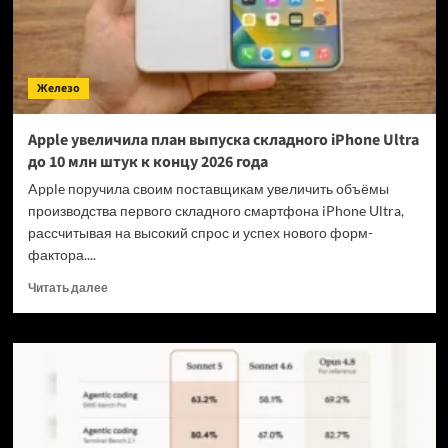
Мп
фронтальные
камеры
вместо
Железо
12-
Мп
Apple увеличила план выпуска складного iPhone Ultra
до 10 млн штук к концу 2026 года
Apple поручила своим поставщикам увеличить объёмы
производства первого складного смартфона iPhone Ultra,
рассчитывая на высокий спрос и успех нового форм-
фактора....
Прочитать
Читать далее
больше
о
Apple
увеличила
план
выпуска
складного
iPhone