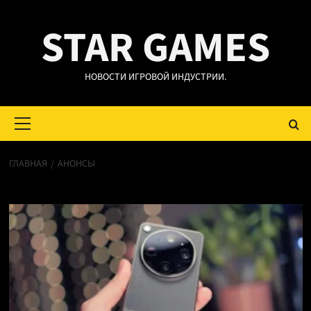
Перейти
STAR GAMES
к
содержимому
НОВОСТИ ИГРОВОЙ ИНДУСТРИИ.
Основное
меню
ГЛАВНАЯ
АНОНСЫ
Анонсы