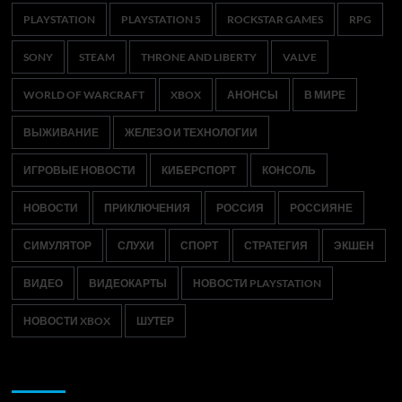
PLAYSTATION
PLAYSTATION 5
ROCKSTAR GAMES
RPG
SONY
STEAM
THRONE AND LIBERTY
VALVE
WORLD OF WARCRAFT
XBOX
АНОНСЫ
В МИРЕ
ВЫЖИВАНИЕ
ЖЕЛЕЗО И ТЕХНОЛОГИИ
ИГРОВЫЕ НОВОСТИ
КИБЕРСПОРТ
КОНСОЛЬ
НОВОСТИ
ПРИКЛЮЧЕНИЯ
РОССИЯ
РОССИЯНЕ
СИМУЛЯТОР
СЛУХИ
СПОРТ
СТРАТЕГИЯ
ЭКШЕН
ВИДЕО
ВИДЕОКАРТЫ
НОВОСТИ PLAYSTATION
НОВОСТИ XBOX
ШУТЕР
Возможно, вы пропустили: