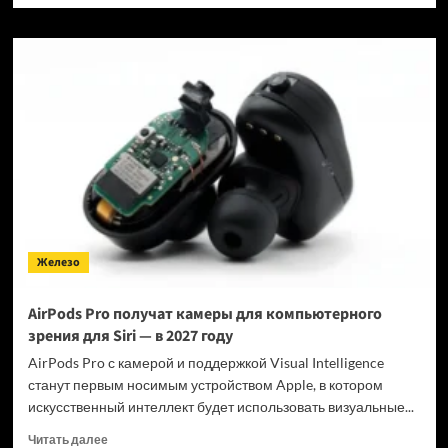
о
Qualcomm
представила
чип
для
AR-
очков
с
локальным
запуском
ИИ
Железо
AirPods Pro получат камеры для компьютерного
зрения для Siri — в 2027 году
AirPods Pro с камерой и поддержкой Visual Intelligence
станут первым носимым устройством Apple, в котором
искусственный интеллект будет использовать визуальные...
Прочитать
Читать далее