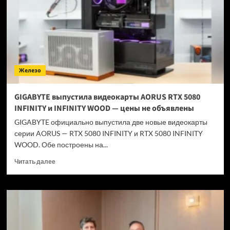
с
M7
Ultra
в
2028
году
Железо
GIGABYTE выпустила видеокарты AORUS RTX 5080
INFINITY и INFINITY WOOD — цены не объявлены
GIGABYTE официально выпустила две новые видеокарты
серии AORUS — RTX 5080 INFINITY и RTX 5080 INFINITY
WOOD. Обе построены на...
Прочитать
Читать далее
больше
о
GIGABYTE
выпустила
видеокарты
AORUS
RTX