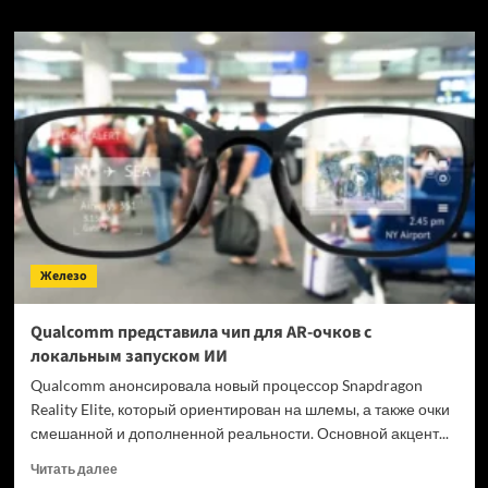
о
Зачем
убирать
слот
для
видеокарты?
MaxSun
представила
необычные
платы
для
процессоров
Intel
Железо
Qualcomm представила чип для AR-очков с
локальным запуском ИИ
Qualcomm анонсировала новый процессор Snapdragon
Reality Elite, который ориентирован на шлемы, а также очки
смешанной и дополненной реальности. Основной акцент...
Прочитать
Читать далее
больше