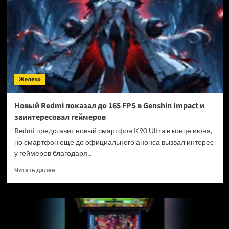
свой
специализированный
первый
ИИ-
чип
Железо
Новый Redmi показал до 165 FPS в Genshin Impact и
заинтересовал геймеров
Redmi представит новый смартфон K90 Ultra в конце июня,
но смартфон еще до официального анонса вызвал интерес
у геймеров благодаря...
Прочитать
Читать далее
больше
о
Новый
Redmi
показал
до