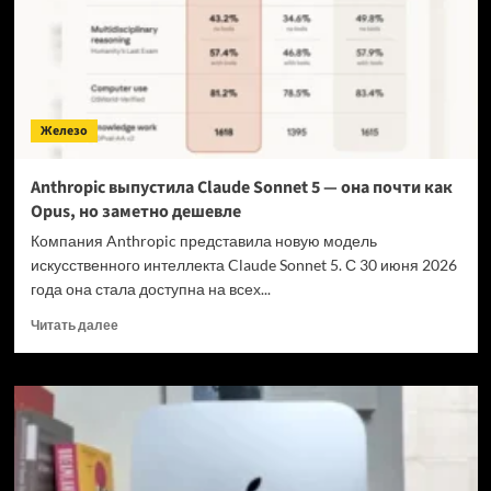
Ultra
до
10
млн
штук
к
Железо
концу
2026
года
Anthropic выпустила Claude Sonnet 5 — она почти как
Opus, но заметно дешевле
Компания Anthropic представила новую модель
искусственного интеллекта Claude Sonnet 5. С 30 июня 2026
года она стала доступна на всех...
Прочитать
Читать далее
больше
о
Anthropic
выпустила
Claude
Sonnet
5
—