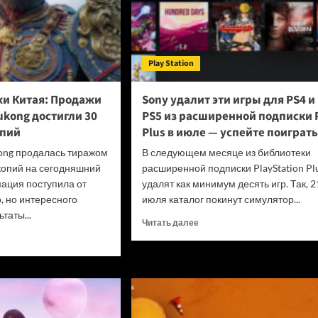
Play Station
и Китая: Продажи
Sony удалит эти игры для PS4 и
ukong достигли 30
PS5 из расширенной подписки 
опий
Plus в июле — успейте поиграть
ong продалась тиражом
В следующем месяце из библиотеки
копий на сегодняшний
расширенной подписки PlayStation Pl
ация поступила от
удалят как минимум десять игр. Так, 2
 но интересного
июля каталог покинут симулятор...
таты...
Прочитать
Читать далее
больше
итать
о
ше
Sony
удалит
з
эти
дёжи
игры
:
для
ажи