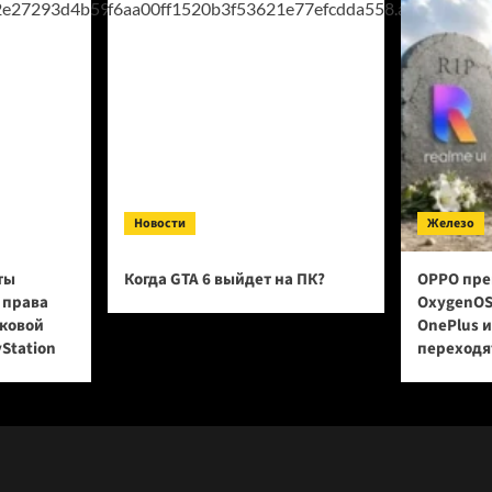
для
всех
приложений
на
Pixel
6
и
выше
Новости
Железо
ты
Когда GTA 6 выйдет на ПК?
OPPO пре
 права
OxygenOS
сковой
OnePlus 
yStation
переходят