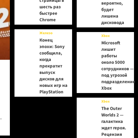
страницы в
вероятно,
шесть раз
будет
быстрее
лишена
Chrome
дисковода
Железо
Xbox
Конец
Microsoft
эпохи: Sony
лишит
сообщила,
работы
когда
около 5000
прекратит
сотрудников —
выпуск
под угрозой
дисков для
подразделение
новых игр на
Xbox
PlayStation
Xbox
The Outer
Worlds 2 —
.
галактика
ждет героя.
Рецензия