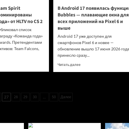
am Spirit
В Android 17 появилась функци
 номинированы
Bubbles — плавающие окна для
да» от HLTV по CS 2
всех приложений на Pixel 6 и
выше
бликовал список
аграду «Команда года»
Android 17 уже доступен для
wards. Претендентами
смартфонов Pixel 6 и новее —
ктивов: Team Falcons,
обновление вышло 17 июня 2026 года
принесло сразу...
итать
Прочитать
Читать далее
ше
больше
о
ийские
В
Android
17
RIVISION
28
29
30
50
Далее
27
…
появилась
нированы
функция
Команду
Bubbles
»
—
LTV
плавающие
 2
окна