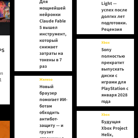
Для
Light —
мощнейшей
успех после
нейронки
долгих лет
Claude Fable
подготовки.
5 вышел
Рецензия
инструмент,
который
Xbox
снижает
Sony
PS
затраты на
полностью
токены в 7
прекратит
раз
выпускать
us
диски с
1
Железо
играми для
Новый
PlayStation с
браузер
января 2028
помогает ИИ-
года
ботам
обходить
Xbox
антибот-
Будущая
защиту — и
Xbox Project
грузит
Helix,