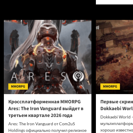
о
боль
Переиздание
о
классической
Обно
MMORPG
для
EverQuest
MMO
с
AIO
подпиской
2
доступно
доба
для
новы
предзаказа
PvP-
режи
един
подп
и
колл
MMORPG
MMORPG
с
fromi
Кроссплатформенная MMORPG
Первые скри
Ares: The Iron Vanguard выйдет в
Dokkaebi Worl
третьем квартале 2026 года
Dokkaebi World 
мультиплатфор
Ares: The Iron Vanguard от Com2uS
хорошо известн
Holdings официально получил релизное