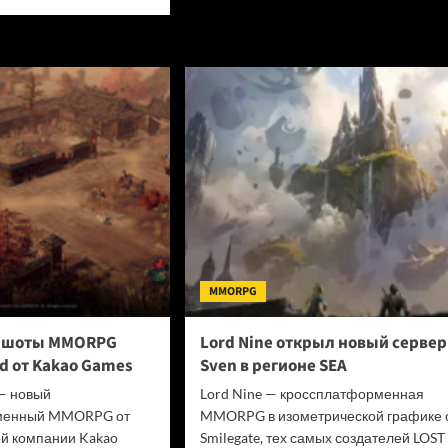
о
ше
Реалистичный
автомобильный
вление
симулятор
City
RPG
Car
N
Driving
2.0
вило
вышел
й
в
раннем
м,
доступе
ую
иску
аборацию
MMORPG
s_9
ншоты MMORPG
Lord Nine открыл новый сервер
d от Kakao Games
Sven в регионе SEA
— новый
Lord Nine — кроссплатформенная
менный MMORPG от
MMORPG в изометрической графике 
ой компании Kakao
Smilegate, тех самых создателей LOST