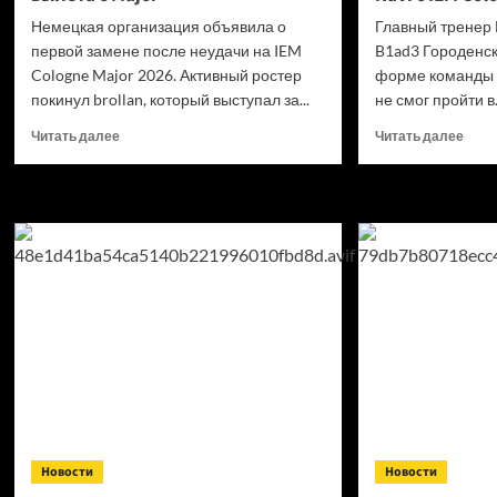
Немецкая организация объявила о
Главный тренер 
первой замене после неудачи на IEM
B1ad3 Городенск
Cologne Major 2026. Активный ростер
форме команды п
покинул brollan, который выступал за...
не смог пройти в.
Прочитать
Проч
Читать далее
Читать далее
больше
боль
о
о
MOUZ
B1ad
начали
прок
решафлы
выле
после
NaVi
вылета
с
с
IEM
Major
Colo
Majo
2026
Новости
Новости