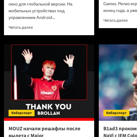
Games. Релиз иг
окно для глобальной версии. На
конец года, а уже.
мобильных устройствах под
управлением Android...
Проч
Читать далее
боль
Прочитать
Читать далее
о
больше
Пер
о
скри
Кроссплатформенная
MMO
MMORPG
Dokk
Ares:
Worl
The
от
Iron
Kaka
Vanguard
Game
выйдет
в
третьем
квартале
2026
года
Киберспорт
Киберспорт
MOUZ начали решафлы после
B1ad3 проком
вылета с Major
NaVi с IEM Col