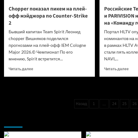
Chopper показал пикем на плей-
Российские Te
офф мэйджора по Counter-Strike
и PARIVISION
2
на «Команду го
Бывший капитан Team Spirit Леонид
Портал HLTV опу
chopper Вишняков поделился
номинантов на н
прогнозами на плей-офф IEM Cologne
в рамках HLTV A
Major 2026.© Чемпионат По его
стали пять колле
мнению, Spirit встретится...
NAVI,...
Прочитать
Проч
Читать далее
Читать далее
больше
боль
о
о
Chopper
Росс
показал
Team
пикем
Spirit
Пагинация
на плей-
Назад
1
24
25
и PA
26
…
офф
номи
записей
мэйджора
на «
Возможно, вы пропустили:
по Counter-
года
Strike
от H
2
по CS