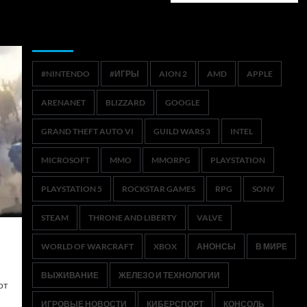
Метки
#NINTENDO
#ИГРЫ
AION 2
AMD
APPLE
ARENANET
BLIZZARD
GOOGLE
GRAND THEFT AUTO VI
GUILD WARS 3
INTEL
MICROSOFT
MMO
MMORPG
PLAYSTATION
PLAYSTATION 5
ROCKSTAR GAMES
RPG
SONY
STEAM
THRONE AND LIBERTY
VALVE
WORLD OF WARCRAFT
XBOX
АНОНСЫ
В МИРЕ
ВЫЖИВАНИЕ
ЖЕЛЕЗО И ТЕХНОЛОГИИ
от
ИГРОВЫЕ НОВОСТИ
КИБЕРСПОРТ
КОНСОЛЬ