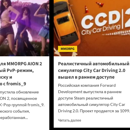
PS4
и
:
PS5
ong
из
игли
расширенной
подписки
ионов
PS
й
Plus
в
MMORPG
июле
—
ля MMORPG AION 2
Реалистичный автомобильный
успейте
ый PvP-режим,
симулятор City Car Driving 2.0
поиграть
ску и
вышел в раннем доступе
 с fromis_9
Российская компания Forward
Development выпустила в раннем
пустила обновление
доступе Steam реалистичный
ON 2, посвященное
автомобильный симулятор City Car
K-Pop группой fromis_9.
Driving 2.0. Проект продается за 1099..
ского события,
еработанная...
Прочитать
Читать далее
больше
итать