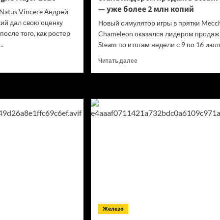
— уже более 2 млн копий
Natus Vincere Андрей
ий дал свою оценку
Новый симулятор игры в прятки Mecc
осле того, как ростер
Chameleon оказался лидером продаж
..
Steam по итогам недели с 9 по 16 июля.
итать
Прочитать
Читать далее
ше
больше
о
3
Инди-
омментировал
игра
т
Meccha
Chameleon
стала
лидером
gne
продаж
r
в Steam
— уже
более
2 млн
копий
Железо