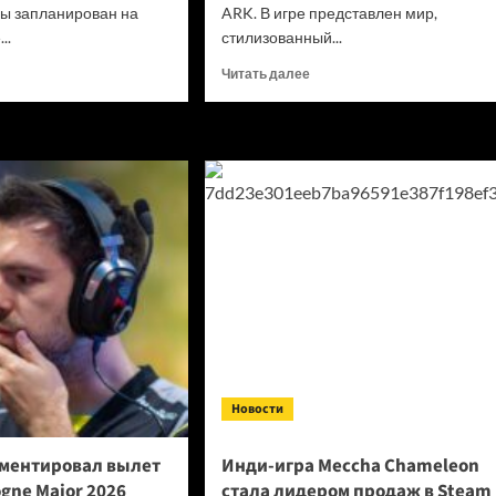
ры запланирован на
ARK. В игре представлен мир,
..
стилизованный...
итать
Прочитать
Читать далее
ше
больше
о
вые
Lord
ншоты
Nine
RPG
открыл
aebi
новый
d
сервер
Sven
o
в
s
регионе
SEA
Новости
ментировал вылет
Инди-игра Meccha Chameleon
ogne Major 2026
стала лидером продаж в Steam