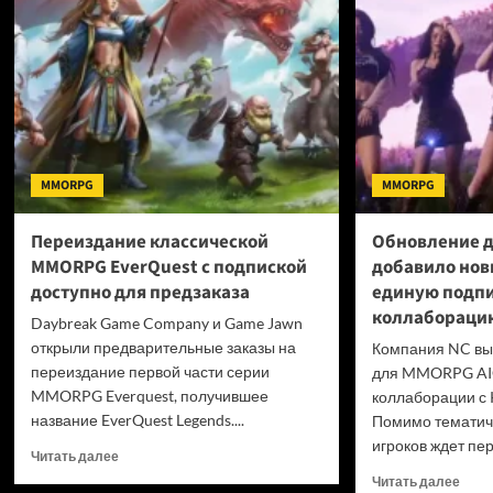
Black
несколько
Myth
лет
Wuk
находится
дост
в
30
разработке
милл
—
копи
хоррор
выйдет
MMORPG
MMORPG
только
на
PlayStation
Переиздание классической
Обновление д
5
MMORPG EverQuest с подпиской
добавило нов
в
доступно для предзаказа
единую подпи
2027
году
коллаборацию
Daybreak Game Company и Game Jawn
открыли предварительные заказы на
Компания NC вы
переиздание первой части серии
для MMORPG AI
MMORPG Everquest, получившее
коллаборации с 
название EverQuest Legends....
Помимо тематиче
игроков ждет пер
Прочитать
Читать далее
больше
Проч
Читать далее