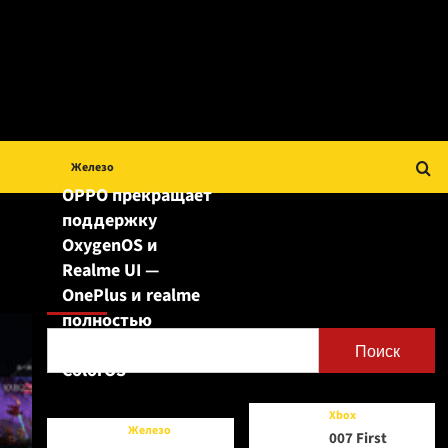
Железо
OPPO прекращает
поддержку
OxygenOS и
Realme UI —
Поиск
OnePlus и realme
полностью
переходят на
Поиск
ColorOS
Xbox
Железо
007 First