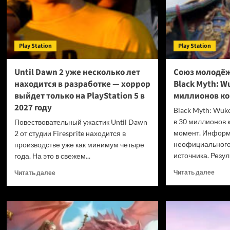
Play Station
Play Station
Until Dawn 2 уже несколько лет
Союз молодёж
находится в разработке — хоррор
Black Myth: W
выйдет только на PlayStation 5 в
миллионов к
2027 году
Black Myth: Wuk
в 30 миллионов 
Повествовательный ужастик Until Dawn
момент. Информ
2 от студии Firesprite находится в
неофициального,
производстве уже как минимум четыре
источника. Резуль
года. На это в свежем...
Проч
Прочитать
Читать далее
Читать далее
боль
больше
о
о
Сою
Until
моло
Dawn
Китая
2
Прод
уже