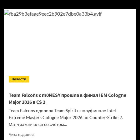
о
PARIVISION
перевела
SSS
в запас
в Dota
2 — Noticed
перешёл
в команду
на постоянной
основе
Новости
Team Falcons с m0NESY прошла в финал IEM Cologne
Major 2026 в CS 2
Team Falcons одолела Team Spirit в полуфинале Intel
Extreme Masters Cologne Major 2026 по Counter-Strike 2.
Матч закончился со счётом...
Прочитать
Читать далее
больше