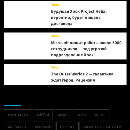
Xbox
Будущая Xbox Project Helix,
вероятно, будет лишена
дисковода
Xbox
Microsoft лишит работы около 5000
сотрудников — под угрозой
подразделение Xbox
Xbox
The Outer Worlds 2 — галактика
ждет героя. Рецензия
Метки
#NINTENDO
#ИГРЫ
AION 2
AMD
APPLE
ARENANET
BLIZZARD
GOOGLE
GRAND THEFT AUTO VI