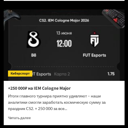
о
Разработчики
прокомментировали
добавление
Cache
в
CS2
Киберспорт
+250 000₽ на IEM Cologne Major
Итоги главного турнира приятно удивляют – наши
аналитики смогли заработать космическую сумму за
праздник CS2. + 250 000 за все...
Прочитать
Читать далее
больше
о