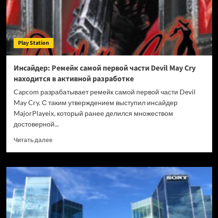
за
90
евро
Play Station
Инсайдер: Ремейк самой первой части Devil May Cry
находится в активной разработке
Capcom разрабатывает ремейк самой первой части Devil
May Cry. С таким утверждением выступил инсайдер
MajorPlayeix, который ранее делился множеством
достоверной...
Прочитать
Читать далее
больше
о
Инсайдер:
Ремейк
самой
первой
части
Devil