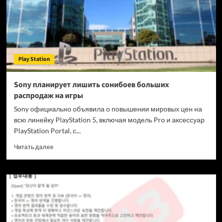
May
Cry
находится
в
активной
разработке
Play Station
Sony планирует лишить сонибоев больших
распродаж на игры
Sony официально объявила о повышении мировых цен на
всю линейку PlayStation 5, включая модель Pro и аксессуар
PlayStation Portal, с...
Прочитать
Читать далее
больше
о
Sony
планирует
лишить
сонибоев
больших
распродаж