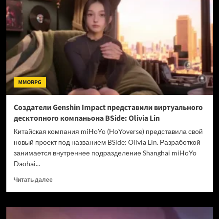
70
тысяч
фотографий
Кореи
для
создания
мира
Woochi
MMORPG
the
Wayfarer
Создатели Genshin Impact представили виртуального
десктопного компаньона BSide: Olivia Lin
Китайская компания miHoYo (HoYoverse) представила свой
новый проект под названием BSide: Olivia Lin. Разработкой
занимается внутреннее подразделение Shanghai miHoYo
Daohai...
Прочитать
Читать далее
больше
о
Создатели
Genshin