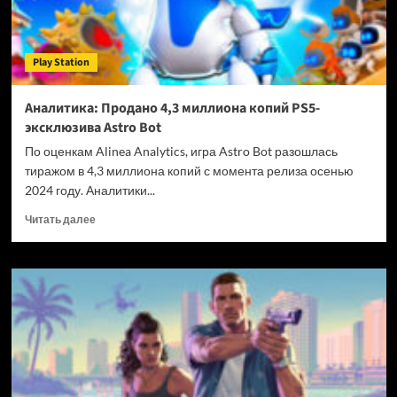
Play Station
Аналитика: Продано 4,3 миллиона копий PS5-
эксклюзива Astro Bot
По оценкам Alinea Analytics, игра Astro Bot разошлась
тиражом в 4,3 миллиона копий с момента релиза осенью
2024 году. Аналитики...
Прочитать
Читать далее
больше
о
Аналитика:
Продано
4,3
миллиона
копий
PS5-
эксклюзива
Astro