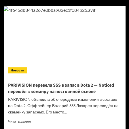
+250
000₽
на
IEM
Cologne
Major
Новости
PARIVISION перевела SSS в запас в Dota 2 — Noticed
перешёл в команду на постоянной основе
PARIVISION объявила об очередном изменении в составе
по Dota 2. Оффлейнер Валерий SSS Лазарев переведён на
скамейку запасных. Его место...
Прочитать
Читать далее
больше