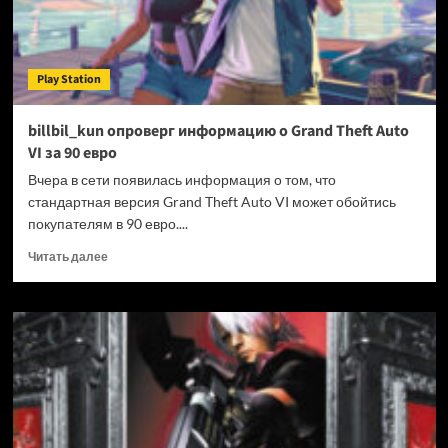
Bot
Play Station
billbil_kun опроверг информацию о Grand Theft Auto
VI за 90 евро
Вчера в сети появилась информация о том, что
стандартная версия Grand Theft Auto VI может обойтись
покупателям в 90 евро....
Прочитать
Читать далее
больше
о
billbil_kun
опроверг
информацию
о
Grand
Theft
Auto
VI