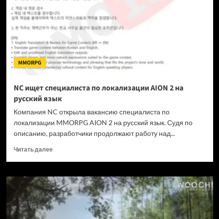
на
игры
MMORPG
NC ищет специалиста по локализации AION 2 на
русский язык
Компания NC открыла вакансию специалиста по
локализации MMORPG AION 2 на русский язык. Судя по
описанию, разработчики продолжают работу над...
Прочитать
Читать далее
больше
о
NC
ищет
специалиста
по
локализации