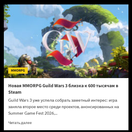
LOST
ARK
в
Южной
Корее:
итоги
LOA
ON
Summer
2026
и
дорожная
MMORPG
карта
игры
Новая MMORPG Guild Wars 3 близка к 600 тысячам в
Steam
Guild Wars 3 уже успела собрать заметный интерес: игра
заняла второе место среди проектов, анонсированных на
Summer Game Fest 2026,...
Прочитать
Читать далее
больше