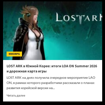
В
MMORPG
World
of
Warcraft
ослабят
замедления
в
PvP
MMORPG
LOST ARK в Южной Корее: итоги LOA ON Summer 2026
и дорожная карта игры
LOST ARK на днях получила очередное мероприятие LAO
ON, в рамках которого разработчики рассказали о планах
развития корейской версии на...
Прочитать
Читать далее
больше
о