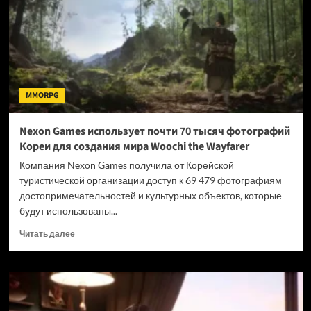
AION
2
на
русский
язык
MMORPG
Nexon Games использует почти 70 тысяч фотографий
Кореи для создания мира Woochi the Wayfarer
Компания Nexon Games получила от Корейской
туристической организации доступ к 69 479 фотографиям
достопримечательностей и культурных объектов, которые
будут использованы...
Прочитать
Читать далее
больше
о
Nexon
Games
использует
почти