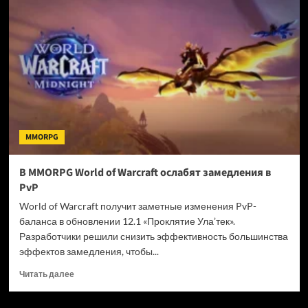
Impact
представили
виртуального
десктопного
компаньона
BSide:
Olivia
Lin
MMORPG
В MMORPG World of Warcraft ослабят замедления в
PvP
World of Warcraft получит заметные изменения PvP-
баланса в обновлении 12.1 «Проклятие Ула’тек».
Разработчики решили снизить эффективность большинства
эффектов замедления, чтобы...
Прочитать
Читать далее
больше
о