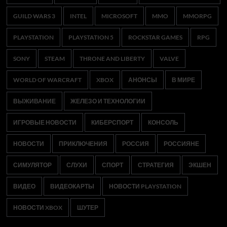
GUILD WARS 3
INTEL
MICROSOFT
MMO
MMORPG
PLAYSTATION
PLAYSTATION 5
ROCKSTAR GAMES
RPG
SONY
STEAM
THRONE AND LIBERTY
VALVE
WORLD OF WARCRAFT
XBOX
АНОНСЫ
В МИРЕ
ВЫЖИВАНИЕ
ЖЕЛЕЗО И ТЕХНОЛОГИИ
ИГРОВЫЕ НОВОСТИ
КИБЕРСПОРТ
КОНСОЛЬ
НОВОСТИ
ПРИКЛЮЧЕНИЯ
РОССИЯ
РОССИЯНЕ
СИМУЛЯТОР
СЛУХИ
СПОРТ
СТРАТЕГИЯ
ЭКШЕН
ВИДЕО
ВИДЕОКАРТЫ
НОВОСТИ PLAYSTATION
НОВОСТИ XBOX
ШУТЕР