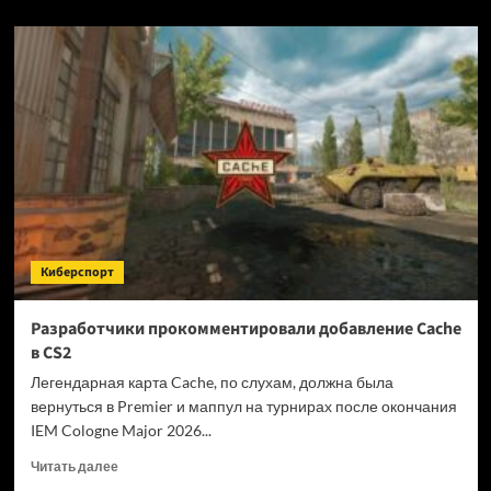
о
Новая
MMORPG
Guild
Wars
3
близка
к
600
тысячам
в
Steam
Киберспорт
Разработчики прокомментировали добавление Cache
в CS2
Легендарная карта Cache, по слухам, должна была
вернуться в Premier и маппул на турнирах после окончания
IEM Cologne Major 2026...
Прочитать
Читать далее
больше