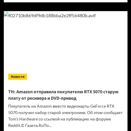
о
Team
Falcons
с m0NESY
прошла
в финал
IEM
Cologne
Major
2026
в CS 2
Новости
TH: Amazon отправила покупателю RTX 5070 старую
плату от ресивера и DVD-привод
Покупатель на Amazon вместо видеокарты GeForce RTX
5070 получил набор старой электроники. Об этом сообщает
Tom's Hardware со ссылкой на публикацию на форуме
Reddit.© Газета.RuПо...