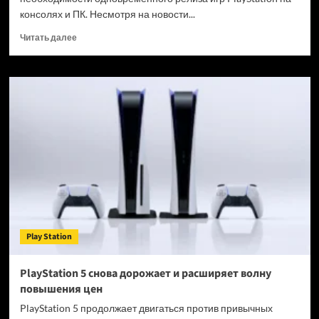
консолях и ПК. Несмотря на новости...
Прочитать
Читать далее
больше
о
Бывший
босс
PlayStation
считает,
что
без
PC
игры
Sony
не
заработают
солидных
Play Station
денег
PlayStation 5 снова дорожает и расширяет волну
повышения цен
PlayStation 5 продолжает двигаться против привычных