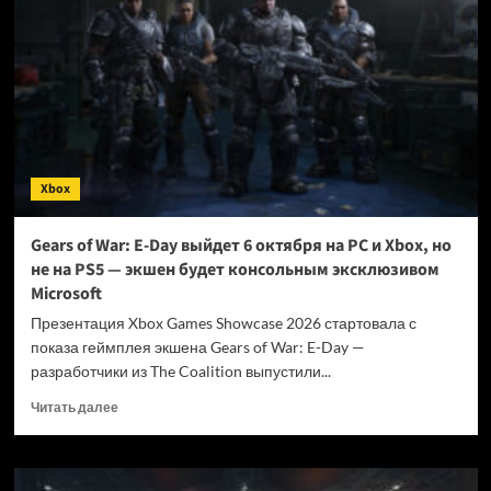
запланирован
на
2027
год,
получит
чип
Magnus
и
поддержку
Xbox
Steam
Gears of War: E-Day выйдет 6 октября на PC и Xbox, но
не на PS5 — экшен будет консольным эксклюзивом
Microsoft
Презентация Xbox Games Showcase 2026 стартовала с
показа геймплея экшена Gears of War: E-Day —
разработчики из The Coalition выпустили...
Прочитать
Читать далее
больше
о
Gears
of