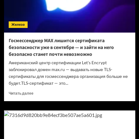
Arc
140T
дал
неожиданный
Железо
ответ
Госмессенджер МАХ лишится сертификата
безопасности уже в сентябре — и зайти на него
безопасно станет почти невозможно
Американский центр сертификации Let's Encrypt
заблокировал домен max.ru — выдавать новые TLS-
сертификаты для госмессенджера организация больше не
будет.TLS-сертификат — это...
Прочитать
Читать далее
больше
о
Госмессенджер
МАХ
лишится
сертификата
безопасности