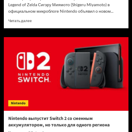
Legend of Zelda Сигэру Миямото (Shigeru Miyamoto) в
официальном микроблоге Nintendo объявил о новом...
Прочитать
Читать далее
больше
о
Фильм
по
The
Legend
of
Zelda
выйдет
раньше
ожидаемого
—
премьеру
опять
Nintendo
перенесли
Nintendo выпустит Switch 2 со сменным
аккумулятором, но только для одного региона