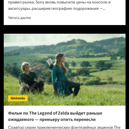
правил рынка. Sony вновь повысила цены на консоли и
аксессуары, расширив географию подорожания —...
Прочитать
Читать далее
больше
о
PlayStation
5
снова
дорожает
и
расширяет
волну
повышения
цен
Nintendo
Фильм по The Legend of Zelda выйдет раньше
ожидаемого — премьеру опять перенесли
Соавтор серии приключенческих фэнтезийных экшенов The