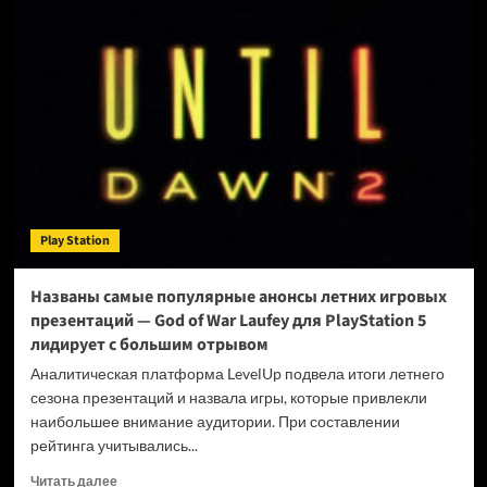
не
исключает
отделения
Xbox
в
самостоятельную
компанию
Play Station
Названы самые популярные анонсы летних игровых
презентаций — God of War Laufey для PlayStation 5
лидирует с большим отрывом
Аналитическая платформа LevelUp подвела итоги летнего
сезона презентаций и назвала игры, которые привлекли
наибольшее внимание аудитории. При составлении
рейтинга учитывались...
Прочитать
Читать далее