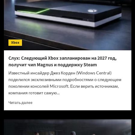
и
Mythos
5
по
требованию
властей
США
Xbox
—
спустя
4
Слух: Следующий Xbox запланирован на 2027 год,
дня
получит чип Magnus и поддержку Steam
после
релиза
Известный инсайдер Джез Корден (Windows Central)
поделился эксклюзивными подробностями о следующем
поколении консолей Microsoft. Если верить источникам,
компания готовит самую...
Прочитать
Читать далее
больше
о
Слух:
Следующий
Xbox