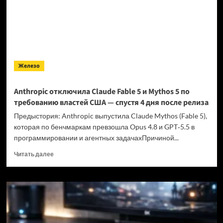
уже
в
сентябре
—
и
зайти
на
Железо
него
безопасно
станет
Anthropic отключила Claude Fable 5 и Mythos 5 по
почти
требованию властей США — спустя 4 дня после релиза
невозможно
Предыстория: Anthropic выпустила Claude Mythos (Fable 5),
которая по бенчмаркам превзошла Opus 4.8 и GPT‑5.5 в
программировании и агентных задачахПричиной...
Прочитать
Читать далее
больше
о
Anthropic
отключила
Claude
Fable
5