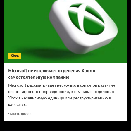
до
звёзд
не
дотянулись.
Рецензия
Xbox
Microsoft не исключает отделения Xbox в
самостоятельную компанию
Microsoft рассматривает несколько вариантов развития
своего игрового подразделения, в том числе отделение
Xbox в независимую единицу или реструктуризацию в
качестве...
Прочитать
Читать далее
больше
о
Microsoft