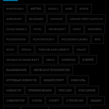
#NINTENDO
#ИГРЫ
AION 2
AMD
APPLE
ARENANET
BLIZZARD
GOOGLE
GRAND THEFT AUTO VI
GUILD WARS 3
INTEL
MICROSOFT
MMO
MMORPG
PLAYSTATION
PLAYSTATION 5
ROCKSTAR GAMES
RPG
SONY
STEAM
THRONE AND LIBERTY
VALVE
WORLD OF WARCRAFT
XBOX
АНОНСЫ
В МИРЕ
ВЫЖИВАНИЕ
ЖЕЛЕЗО И ТЕХНОЛОГИИ
ИГРОВЫЕ НОВОСТИ
КИБЕРСПОРТ
КОНСОЛЬ
НОВОСТИ
ПРИКЛЮЧЕНИЯ
РОССИЯ
РОССИЯНЕ
СИМУЛЯТОР
СЛУХИ
СПОРТ
СТРАТЕГИЯ
ЭКШЕН