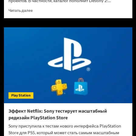
проектов. В частности, каталог пополнит Destiny 2:...
Прочитать
Читать далее
больше
о
Раскрыта
первая
бесплатная
игра
июня
2026
для
подписчиков
PS
Plus
Extra,
PS
Play Station
Plus
Deluxe
и
Эффект Netflix: Sony тестирует масштабный
PS
редизайн PlayStation Store
Plus
Premium
Sony приступила к тестам нового интерфейса PlayStation
—
Store для PS5, который может стать самым масштабным