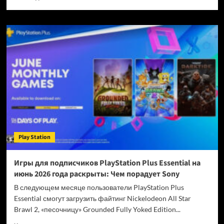
больше
о
Названы
самые
популярные
анонсы
летних
игровых
презентаций
—
God
of
War
Laufey
Play Station
для
PlayStation
5
Игры для подписчиков PlayStation Plus Essential на
лидирует
июнь 2026 года раскрыты: Чем порадует Sony
с
большим
В следующем месяце пользователи PlayStation Plus
отрывом
Essential смогут загрузить файтинг Nickelodeon All Star
Brawl 2, «песочницу» Grounded Fully Yoked Edition...