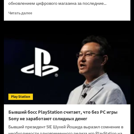
анонсирована
обновлением цифрового магазина за последние...
акция
Days
Прочитать
Читать далее
of
больше
Play
о
Эффект
Netflix:
Sony
тестирует
масштабный
редизайн
PlayStation
Store
Play Station
Бывший босс PlayStation считает, что без PC игры
Sony не заработают солидных денег
Бывший президент SIE Шухей Йошида выразил сомнение в
необходимости одновременного релиза игр PlayStation на