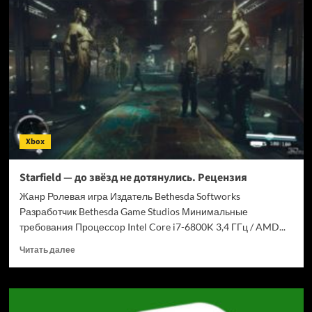
War:
E-
Day
выйдет
6
октября
на
PC
и
Xbox,
Xbox
но
не
на
Starfield — до звёзд не дотянулись. Рецензия
PS5
Жанр Ролевая игра Издатель Bethesda Softworks
—
экшен
Разработчик Bethesda Game Studios Минимальные
будет
требования Процессор Intel Core i7-6800K 3,4 ГГц / AMD...
консольным
Прочитать
эксклюзивом
Читать далее
больше
Microsoft
о
Starfield
—