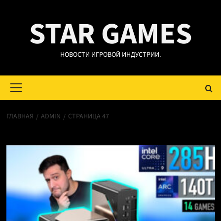
Перейти
STAR GAMES
к
содержимому
НОВОСТИ ИГРОВОЙ ИНДУСТРИИ.
Основное
меню
ГЛАВНАЯ
ADMIN
СТРАНИЦА 47
admin