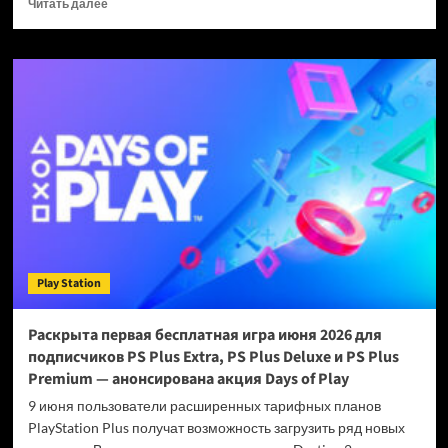
Прочитать
Читать далее
больше
о
Игры
для
подписчиков
PlayStation
Plus
Essential
на
июнь
2026
года
раскрыты:
Чем
Play Station
порадует
Sony
Раскрыта первая бесплатная игра июня 2026 для
подписчиков PS Plus Extra, PS Plus Deluxe и PS Plus
Premium — анонсирована акция Days of Play
9 июня пользователи расширенных тарифных планов
PlayStation Plus получат возможность загрузить ряд новых