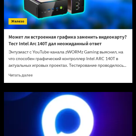
Железо
Может ли встроенная графика заменить видеокарту?
Тест Intel Arc 140T дал неожиданный ответ
Энтузиаст с YouTube-канала zWORMz Gaming выяснил, на
что способен графический контроллер Intel ARC 140T в
актуальных игровых проектах. Тестирование проводилось...
Прочитать
Читать далее
больше
о
Может
ли
встроенная
графика
заменить
видеокарту?
Тест
Intel