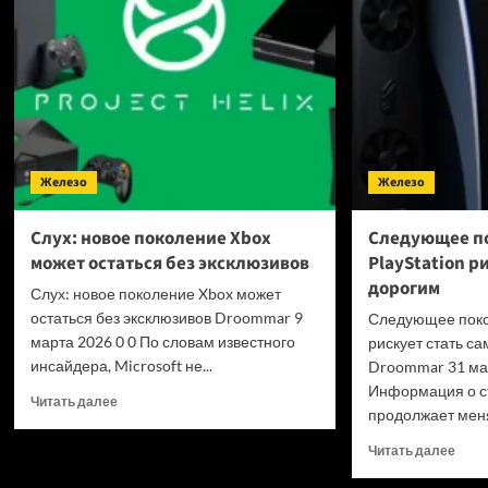
5
Железо
Железо
Слух: новое поколение Xbox
Следующее п
может остаться без эксклюзивов
PlayStation р
дорогим
Слух: новое поколение Xbox может
остаться без эксклюзивов Droommar 9
Следующее покол
марта 2026 0 0 По словам известного
рискует стать с
инсайдера, Microsoft не...
Droommar 31 мар
Информация о ст
Прочитать
Читать далее
продолжает меня
больше
о
Проч
Читать далее
Слух:
боль
новое