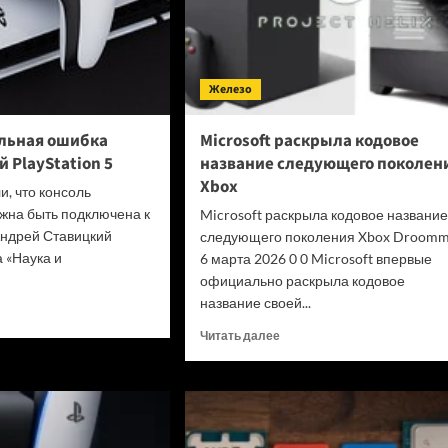
Железо
льная ошибка
Microsoft раскрыла кодовое
 PlayStation 5
название следующего поколен
Xbox
, что консоль
лжна быть подключена к
Microsoft раскрыла кодовое название
Андрей Ставицкий
следующего поколения Xbox Droomm
 «Наука и
6 марта 2026 0 0 Microsoft впервые
официально раскрыла кодовое
название своей...
итать
ше
Прочитать
Читать далее
больше
ана
о
льная
Microsoft
ка
раскрыла
зователей
кодовое
tation
название