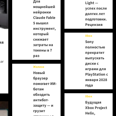
Для
Light —
мощнейшей
успех после
нейронки
долгих лет
Claude Fable
подготовки.
5 вышел
Рецензия
инструмент,
который
Xbox
снижает
Sony
ия
затраты на
полностью
токены в 7
прекратит
раз
выпускать
ar
диски с
Железо
играми для
Новый
PlayStation с
браузер
января 2028
помогает ИИ-
года
ботам
обходить
Xbox
антибот-
Будущая
защиту — и
Xbox Project
грузит
Helix,