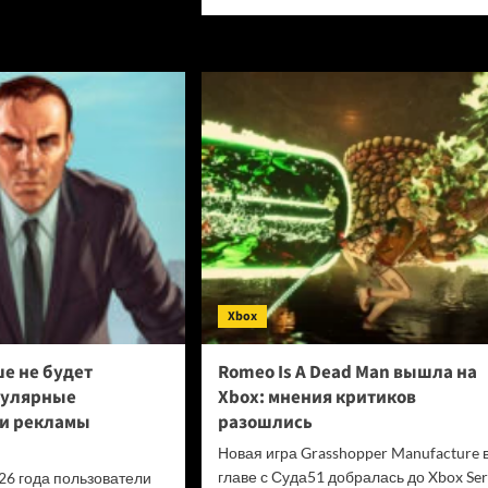
больше
дующее
о
ление
Intel
tation
исчезла
ует
из
ь
топа:
ым
AMD
гим
заняла
все
15
первых
мест
среди
самых
продаваемых
Xbox
процессоров
Amazon
е не будет
Romeo Is A Dead Man вышла на
пулярные
Xbox: мнения критиков
и рекламы
разошлись
Новая игра Grasshopper Manufacture 
главе с Суда51 добралась до Xbox Ser
26 года пользователи