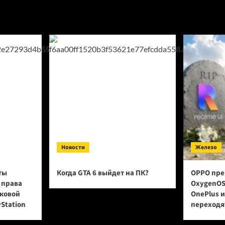
уже
исчиков
12
июня
—
,
Bandai
Namco
показала
e
трейлер
ium
дует
Новости
Железо
ты
Когда GTA 6 выйдет на ПК?
OPPO пре
 права
OxygenOS
сковой
OnePlus 
yStation
переходят