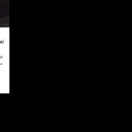
ai
ai
вы