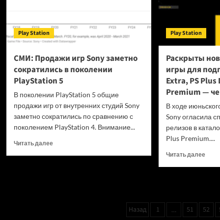
Play Station
Play Station
СМИ: Продажи игр Sony заметно
Раскрыты но
сократились в поколении
игры для подп
PlayStation 5
Extra, PS Plus
Premium — че
В поколении PlayStation 5 общие
продажи игр от внутренних студий Sony
В ходе июньского
заметно сократились по сравнению с
Sony огласила с
поколением PlayStation 4. Внимание...
релизов в каталог
Plus Premium....
Прочитать
Читать далее
больше
Проч
Читать далее
о
боль
СМИ:
о
Продажи
Раск
игр
новы
Sony
бесп
Пагинация
заметно
Назад
1
51
52
…
игры
сократились
для