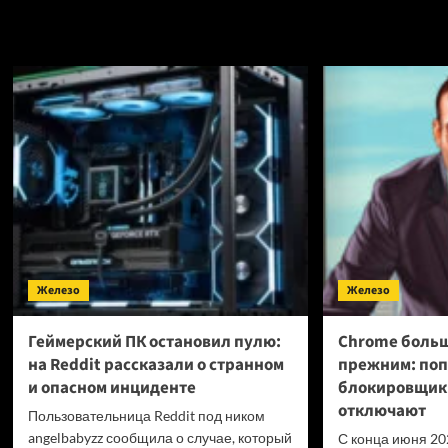
о
поколение
Сле
Xbox
поко
может
PlayS
остаться
риск
без
стат
эксклюзивов
сам
доро
Железо
Железо
Геймерский ПК остановил пулю:
Chrome больш
на Reddit рассказали о странном
прежним: по
и опасном инциденте
блокировщик
отключают
Пользовательница Reddit под ником
angelbabyzz сообщила о случае, который
С конца июня 20