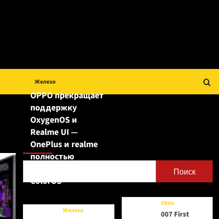
Железо
OPPO прекращает
поддержку
OxygenOS и
Realme UI —
Поиск
OnePlus и realme
полностью
переходят на
Поиск
ColorOS
Xbox
Железо
007 First