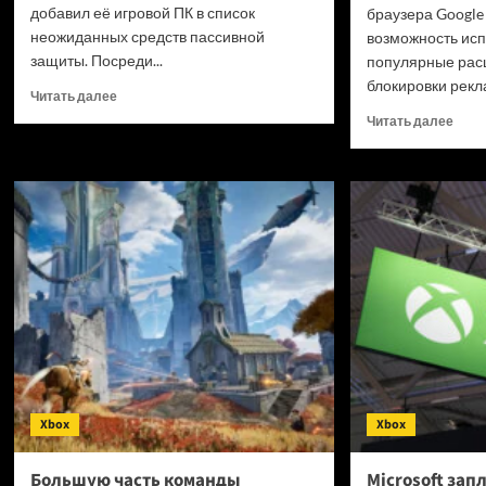
добавил её игровой ПК в список
браузера Googl
неожиданных средств пассивной
возможность исп
защиты. Посреди...
популярные рас
блокировки рекл
Прочитать
Читать далее
больше
Проч
Читать далее
о
боль
Геймерский
о
ПК
Chro
остановил
боль
пулю:
не
на
буде
Reddit
преж
рассказали
попу
о
блок
странном
рекл
и
откл
опасном
инциденте
Xbox
Xbox
Большую часть команды
Microsoft за