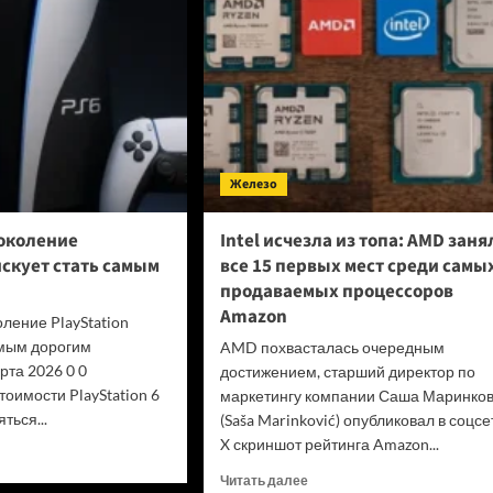
следующего
поколения
Xbox
Железо
околение
Intel исчезла из топа: AMD заня
искует стать самым
все 15 первых мест среди самы
продаваемых процессоров
Amazon
ение PlayStation
амым дорогим
AMD похвасталась очередным
та 2026 0 0
достижением, старший директор по
оимости PlayStation 6
маркетингу компании Саша Маринко
ться...
(Saša Marinković) опубликовал в соцсе
X скриншот рейтинга Amazon...
итать
ше
Прочитать
Читать далее