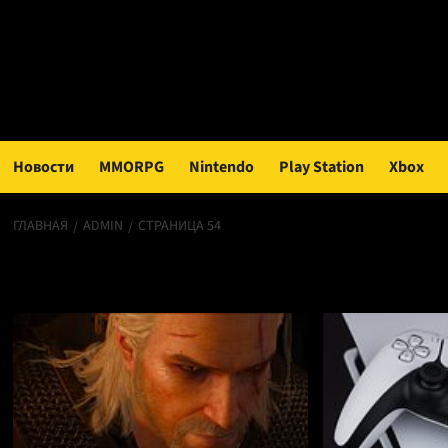
Перейти
к
содержимому
Новости
MMORPG
Nintendo
Play Station
Xbox
ГЛАВНАЯ
ADMIN
СТРАНИЦА 54
admin