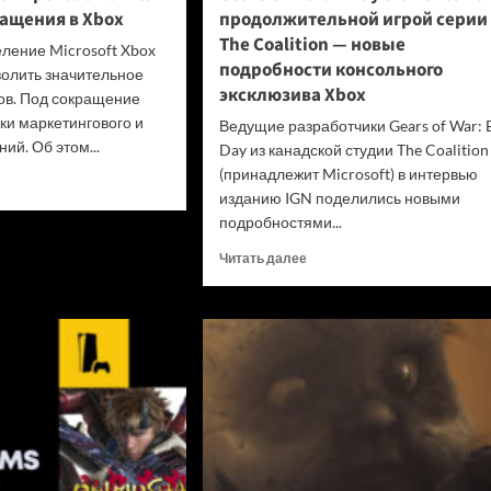
ащения в Xbox
продолжительной игрой серии 
The Coalition — новые
ление Microsoft Xbox
подробности консольного
олить значительное
эксклюзива Xbox
ов. Под сокращение
ки маркетингового и
Ведущие разработчики Gears of War: 
ий. Об этом...
Day из канадской студии The Coalition
(принадлежит Microsoft) в интервью
итать
изданию IGN поделились новыми
ше
подробностями...
soft
Прочитать
Читать далее
анировала
больше
о
ь
Gears
ные
of
ащения
War:
x
E-
Day
станет
самой
продолжительной
игрой