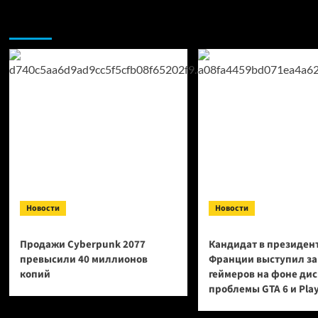
записей
в
подп
Возможно, вы пропустили:
поколении
PS
PlayStation
Plus
5
Extra
PS
Plus
Delux
и
PS
Plus
Prem
—
чем
пора
Sony
Новости
Новости
Продажи Cyberpunk 2077
Кандидат в президен
превысили 40 миллионов
Франции выступил за
копий
геймеров на фоне ди
проблемы GTA 6 и Pla