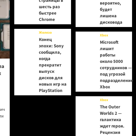
страницы в
вероятно,
шесть раз
будет
быстрее
лишена
Chrome
дисковода
Железо
Xbox
Конец
Microsoft
эпохи: Sony
лишит
сообщила,
работы
когда
около 5000
прекратит
ла
сотрудников —
выпуск
х
под угрозой
дисков для
подразделение
новых игр на
Xbox
PlayStation
Xbox
The Outer
вич
Worlds 2 —
ти
галактика
ждет героя.
Рецензия