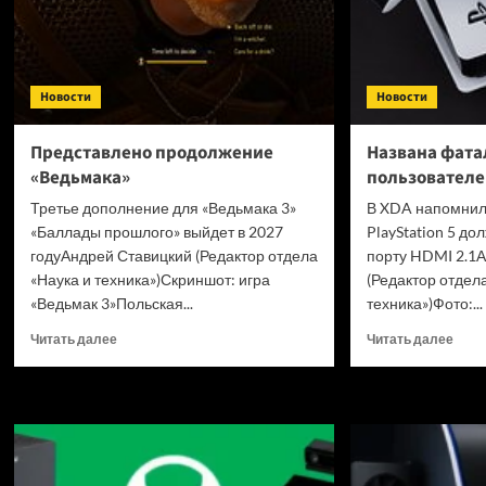
Новости
Новости
Представлено продолжение
Названа фата
«Ведьмака»
пользователей
Третье дополнение для «Ведьмака 3»
В XDA напомнили
«Баллады прошлого» выйдет в 2027
PlayStation 5 до
годуАндрей Ставицкий (Редактор отдела
порту HDMI 2.1
«Наука и техника»)Скриншот: игра
(Редактор отдела
«Ведьмак 3»Польская...
техника»)Фото:...
Прочитать
Проч
Читать далее
Читать далее
больше
боль
о
о
Представлено
Назв
продолжение
фата
«Ведьмака»
ошиб
поль
PlayS