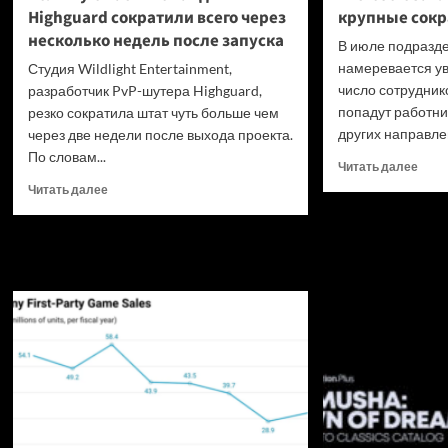
Highguard сократили всего через
крупные сокр
несколько недель после запуска
В июле подразде
намеревается ув
Студия Wildlight Entertainment,
число сотрудник
разработчик PvP-шутера Highguard,
попадут работни
резко сократила штат чуть больше чем
других направлен
через две недели после выхода проекта.
По словам...
Проч
Читать далее
боль
Прочитать
Читать далее
о
больше
Micro
о
запл
Большую
на
часть
июл
команды
круп
Highguard
сокр
сократили
в Xbo
всего
через
несколько
недель
после
запуска