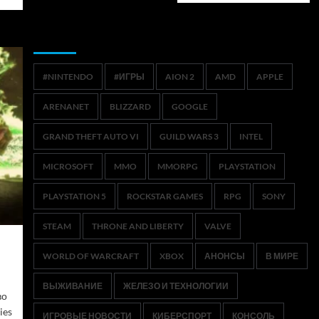
Метки
#NINTENDO
#ИГРЫ
AION 2
AMD
APPLE
ARENANET
BLIZZARD
GOOGLE
GRAND THEFT AUTO VI
GUILD WARS 3
INTEL
MICROSOFT
MMO
MMORPG
PLAYSTATION
PLAYSTATION 5
ROCKSTAR GAMES
RPG
SONY
STEAM
THRONE AND LIBERTY
VALVE
WORLD OF WARCRAFT
XBOX
АНОНСЫ
В МИРЕ
ВЫЖИВАНИЕ
ЖЕЛЕЗО И ТЕХНОЛОГИИ
во
ies
ИГРОВЫЕ НОВОСТИ
КИБЕРСПОРТ
КОНСОЛЬ