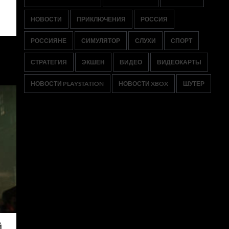
НОВОСТИ
ПРИКЛЮЧЕНИЯ
РОССИЯ
РОССИЯНЕ
СИМУЛЯТОР
СЛУХИ
СПОРТ
СТРАТЕГИЯ
ЭКШЕН
ВИДЕО
ВИДЕОКАРТЫ
НОВОСТИ PLAYSTATION
НОВОСТИ XBOX
ШУТЕР
й