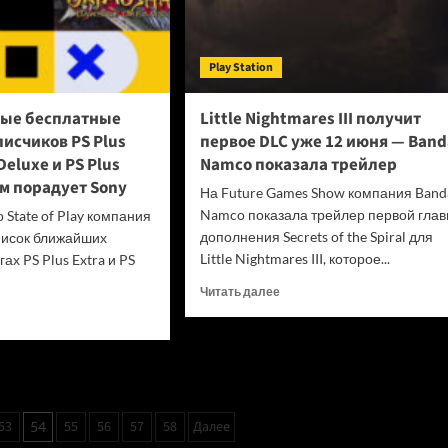
серии
от
The
Play Station
Coalition
—
новые
вые бесплатные
Little Nightmares III получит
подробности
исчиков PS Plus
первое DLC уже 12 июня — Band
консольного
 Deluxe и PS Plus
Namco показала трейлер
эксклюзива
м порадует Sony
Xbox
На Future Games Show компания Band
Namco показала трейлер первой гла
 State of Play компания
дополнения Secrets of the Spiral для
писок ближайших
Little Nightmares III, которое...
ах PS Plus Extra и PS
Прочитать
Читать далее
больше
итать
о
ше
Little
Nightmares
рыты
III
е
получит
латные
первое
53
55
56
57
58
Далее
54
DLC