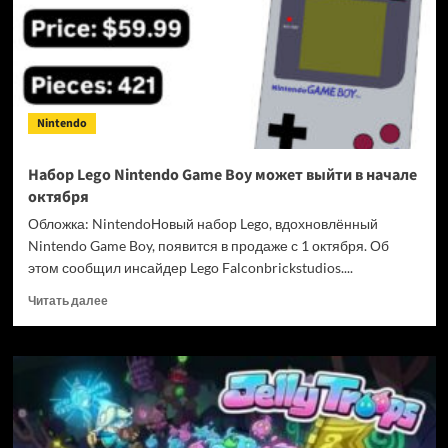
Legend
of
Zelda,
но
подробности
фильма
Nintendo
держит
в
секрете
Набор Lego Nintendo Game Boy может выйти в начале
октября
Обложка: NintendoНовый набор Lego, вдохновлённый
Nintendo Game Boy, появится в продаже с 1 октября. Об
этом сообщил инсайдер Lego Falconbrickstudios....
Прочитать
Читать далее
больше
о
Набор
Lego
Nintendo
Game
Boy