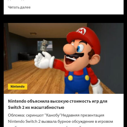
Прочитать
Читать далее
больше
о
Тарифы
Дональда
Трампа
обрушили
акции
Nintendo,
Sony
и разработчиков
мобильных
игр
Nintendo
Nintendo объяснила высокую стоимость игр для
Switch 2 их масштабностью
Обложка: скриншот "Канобу"Недавняя презентация
Nintendo Switch 2 вызвала бурное обсуждение в игровом