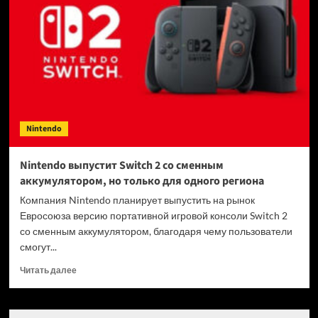
Legend
of
Zelda
выйдет
раньше
ожидаемого
—
премьеру
опять
Nintendo
перенесли
Nintendo выпустит Switch 2 со сменным
аккумулятором, но только для одного региона
Компания Nintendo планирует выпустить на рынок
Евросоюза версию портативной игровой консоли Switch 2
со сменным аккумулятором, благодаря чему пользователи
смогут...
Прочитать
Читать далее
больше
о
Nintendo