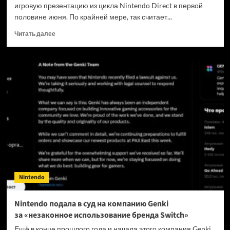
игровую презентацию из цикла Nintendo Direct в первой
половине июня. По крайней мере, так считает...
Прочитать
Читать далее
больше
о
Авторитетный
инсайдер
считает,
что
большая
июньская
презентация
Nintendo
Direct
пройдёт
на
следующей
Nintendo
неделе
Nintendo подала в суд на компанию Genki
за «незаконное использование бренда Switch»
Ещё в конце прошлого года и начала этого компания Genki