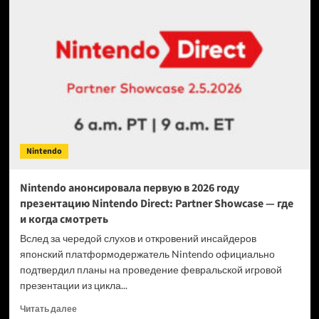
выпустит
Switch
2
со
сменным
аккумулятором,
но
только
для
одного
региона
Nintendo
Nintendo анонсировала первую в 2026 году
презентацию Nintendo Direct: Partner Showcase — где
и когда смотреть
Вслед за чередой слухов и откровений инсайдеров
японский платформодержатель Nintendo официально
подтвердил планы на проведение февральской игровой
презентации из цикла...
Прочитать
Читать далее