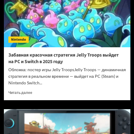
может
выйти
в начале
октября
Nintendo
Забавная красочная стратегия Jelly Troops выйдет
на PC и Switch в 2025 году
Обложка: постер игры Jelly TroopsJelly Troops — динамичная
стратегия в реальном времени — выйдет на PC (Steam) и
Nintendo Switch...
Прочитать
Читать далее
больше
о
Забавная
красочная
стратегия
Jelly
Troops