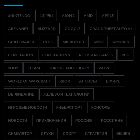
#NINTENDO
#ИГРЫ
AION 2
AMD
APPLE
ARENANET
BLIZZARD
GOOGLE
GRAND THEFT AUTO VI
GUILD WARS 3
INTEL
MICROSOFT
MMO
MMORPG
PLAYSTATION
PLAYSTATION 5
ROCKSTAR GAMES
RPG
SONY
STEAM
THRONE AND LIBERTY
VALVE
WORLD OF WARCRAFT
XBOX
АНОНСЫ
В МИРЕ
ВЫЖИВАНИЕ
ЖЕЛЕЗО И ТЕХНОЛОГИИ
ИГРОВЫЕ НОВОСТИ
КИБЕРСПОРТ
КОНСОЛЬ
НОВОСТИ
ПРИКЛЮЧЕНИЯ
РОССИЯ
РОССИЯНЕ
СИМУЛЯТОР
СЛУХИ
СПОРТ
СТРАТЕГИЯ
ЭКШЕН