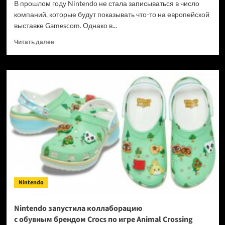
В прошлом году Nintendo не стала записываться в число
компаний, которые будут показывать что-то на европейской
выставке Gamescom. Однако в...
Прочитать
Читать далее
больше
о
Фанатам
Switch
приготовиться:
Nintendo
приедет
на Gamescom
2025
Nintendo
Nintendo запустила коллаборацию
с обувным брендом Crocs по игре Animal Crossing