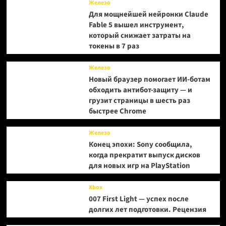
Железо
и
Для мощнейшей нейронки Claude
детали
Fable 5 вышел инструмент,
Dragon’s
который снижает затраты на
Dogma
токены в 7 раз
2:
Dark
Arisen
Железо
Новый браузер помогает ИИ-ботам
обходить антибот-защиту — и
грузит страницы в шесть раз
быстрее Chrome
Железо
Конец эпохи: Sony сообщила,
когда прекратит выпуск дисков
для новых игр на PlayStation
Xbox
007 First Light — успех после
долгих лет подготовки. Рецензия