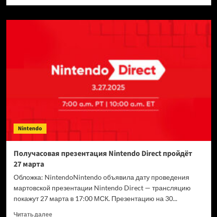
больше
о
Nintendo
анонсировала
первую
в
2026
году
презентацию
Nintendo
Direct:
Partner
Showcase
—
Nintendo
где
и
когда
Получасовая презентация Nintendo Direct пройдёт
смотреть
27 марта
Обложка: NintendoNintendo объявила дату проведения
мартовской презентации Nintendo Direct — трансляцию
покажут 27 марта в 17:00 МСК. Презентацию на 30...
Прочитать
Читать далее