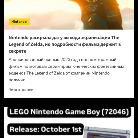
Nintendo
Nintendo раскрыла дату выхода экранизации The
Legend of Zelda, но подробности фильма держит в
секрете
Анонсированный осенью 2023 года полнометражный
фильм по мотивам серии приключенческих фэнтезийных
экшенов The Legend of Zelda от компании Nintendo
получил...
Прочитать
Читать далее
больше
о
Nintendo
раскрыла
дату
выхода
экранизации
The