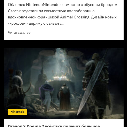
Обложка: NintendoNintendo совместно с обувным брендом
Crocs представили совместную коллаборацию,
вдохновлённой франшизой Animal Crossing. Дизайн новых
«кроксов» напрямую связан с...
Прочитать
Читать далее
больше
о
Nintendo
запустила
коллаборацию
с обувным брендом
Crocs
по игре
Animal
Crossing
Nintendo
Dragon’s Dogma 2 всё-таки получит большое