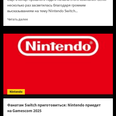
несколько раз засветилась благодаря громким
высказываниям на тему Nintendo Switch...
Прочитать
Читать далее
больше
о
Nintendo
подала
в суд
на компанию
Genki
за «незаконное
использование
бренда
Switch»
Nintendo
Фанатам Switch приготовиться: Nintendo приедет
на Gamescom 2025