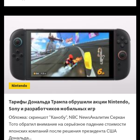
больше
о
Получасовая
презентация
Nintendo
Direct
пройдёт
27 марта
Nintendo
Тарифы Дональда Трампа обрушили акции Nintendo,
Sony и разработчиков мобильных игр
Обложка: скриншот "Канобу", NBC NewsАналитик Серкан
Тото обратил внимание на серьёзное падение стоимости
японских компаний после решения президента США
Дональда...