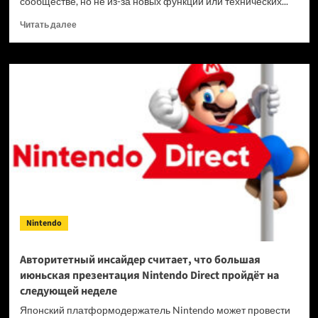
сообществе, но не из-за новых функций или технических...
Прочитать
Читать далее
больше
о
Nintendo
объяснила
высокую
стоимость
игр
для
Switch
2
их масштабностью
Nintendo
Авторитетный инсайдер считает, что большая
июньская презентация Nintendo Direct пройдёт на
следующей неделе
Японский платформодержатель Nintendo может провести