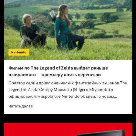
Nintendo
Direct
до большой
презентации
новой
консоли
Switch 2
Nintendo
Фильм по The Legend of Zelda выйдет раньше
ожидаемого — премьеру опять перенесли
Соавтор серии приключенческих фэнтезийных экшенов The
Legend of Zelda Сигэру Миямото (Shigeru Miyamoto) в
официальном микроблоге Nintendo объявил о новом...
Прочитать
Читать далее
больше
о
Фильм
по
The