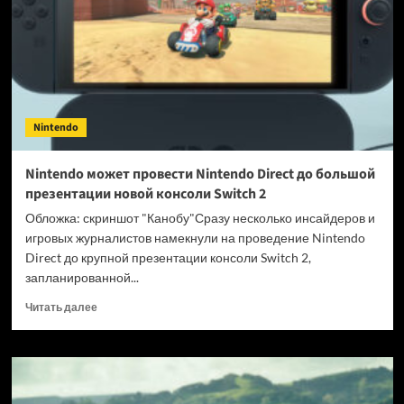
выйдет
на PC и Switch
в 2025
году
Nintendo
Nintendo может провести Nintendo Direct до большой
презентации новой консоли Switch 2
Обложка: скриншот "Канобу"Сразу несколько инсайдеров и
игровых журналистов намекнули на проведение Nintendo
Direct до крупной презентации консоли Switch 2,
запланированной...
Прочитать
Читать далее
больше
о
Nintendo
может
провести