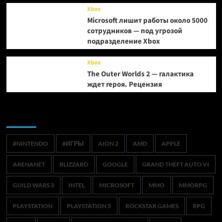
Xbox
Microsoft лишит работы около 5000
сотрудников — под угрозой
подразделение Xbox
Xbox
The Outer Worlds 2 — галактика
ждет героя. Рецензия
Метки
#NINTENDO
#ИГРЫ
AION 2
AMD
APPLE
ARENANET
BLIZZARD
GOOGLE
GRAND THEFT AUTO VI
GUILD WARS 3
INTEL
MICROSOFT
MMO
MMORPG
PLAYSTATION
PLAYSTATION 5
ROCKSTAR GAMES
RPG