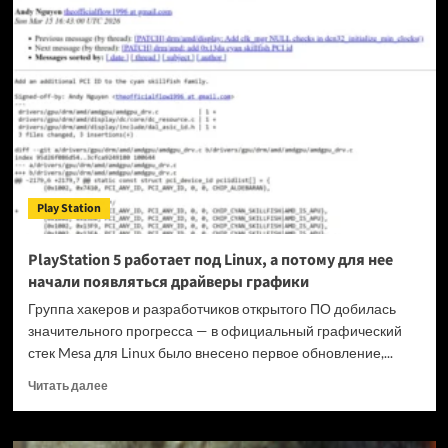
будущее
Sony:
вместо
ПК-
лаунчера
готовится
единый
суперсервис
подписки
Play Station
PlayStation 5 работает под Linux, а потому для нее
начали появляться драйверы графики
Группа хакеров и разработчиков открытого ПО добилась
значительного прогресса — в официальный графический
стек Mesa для Linux было внесено первое обновление,...
Прочитать
Читать далее
больше
о
PlayStation