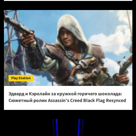
о
Встреча
с
Раму:
Геймплей
Final
Fantasy
Resonance
—
первой
игры
серии
в
Play Station
формате
HD-
2D
Эдвард и Кэролайн за кружкой горячего шоколада:
Сюжетный ролик Assassin’s Creed Black Flag Resynced