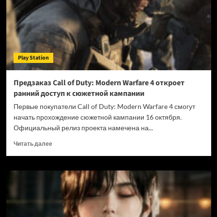
рублей
в
Великобритании
из-
за
«монополии
Play Station
PlayStation
Store»
Предзаказ Call of Duty: Modern Warfare 4 откроет
ранний доступ к сюжетной кампании
Первые покупатели Call of Duty: Modern Warfare 4 смогут
начать прохождение сюжетной кампании 16 октября.
Официальный релиз проекта намечена на...
Прочитать
Читать далее
больше
о
Предзаказ
Call
of
Duty:
Modern
Warfare