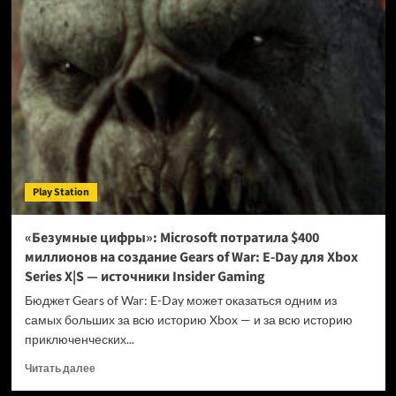
5
работает
под
Linux,
а
потому
для
нее
начали
появляться
драйверы
Play Station
графики
«Безумные цифры»: Microsoft потратила $400
миллионов на создание Gears of War: E-Day для Xbox
Series X|S — источники Insider Gaming
Бюджет Gears of War: E-Day может оказаться одним из
самых больших за всю историю Xbox — и за всю историю
приключенческих...
Прочитать
Читать далее
больше