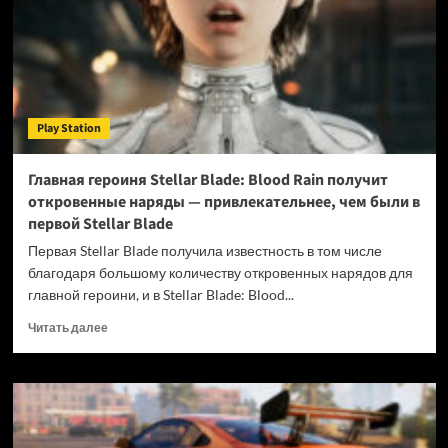
4
откроет
ранний
доступ
к
сюжетной
Play Station
кампании
Главная героиня Stellar Blade: Blood Rain получит
откровенные наряды — привлекательнее, чем были в
первой Stellar Blade
Первая Stellar Blade получила известность в том числе
благодаря большому количеству откровенных нарядов для
главной героини, и в Stellar Blade: Blood...
Прочитать
Читать далее
больше
о
Главная
героиня
Stellar
Blade: