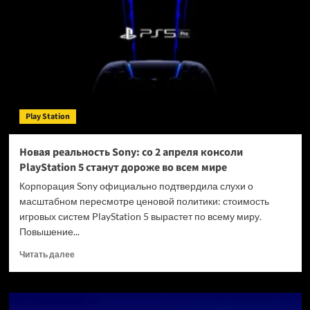
Play Station
Новая реальность Sony: со 2 апреля консоли
PlayStation 5 станут дороже во всем мире
Корпорация Sony официально подтвердила слухи о
масштабном пересмотре ценовой политики: стоимость
игровых систем PlayStation 5 вырастет по всему миру.
Повышение...
Прочитать
Читать далее
больше
о
Новая
реальность