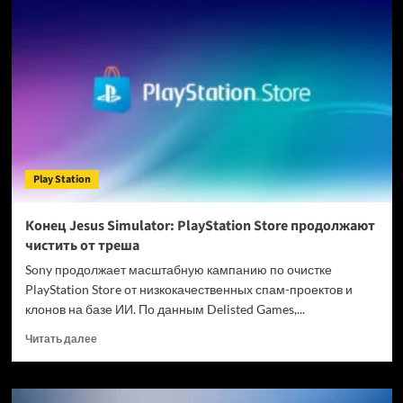
Sony:
со
2
апреля
консоли
PlayStation
5
станут
дороже
во
Play Station
всем
мире
Конец Jesus Simulator: PlayStation Store продолжают
чистить от треша
Sony продолжает масштабную кампанию по очистке
PlayStation Store от низкокачественных спам-проектов и
клонов на базе ИИ. По данным Delisted Games,...
Прочитать
Читать далее
больше
о
Конец