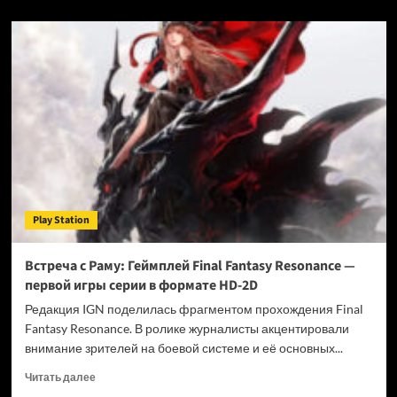
о
«Безумные
цифры»:
Microsoft
потратила
$400
миллионов
на
создание
Gears
of
War:
E-
Play Station
Day
для
Xbox
Встреча с Раму: Геймплей Final Fantasy Resonance —
Series
первой игры серии в формате HD-2D
X|S
—
Редакция IGN поделилась фрагментом прохождения Final
источники
Fantasy Resonance. В ролике журналисты акцентировали
Insider
внимание зрителей на боевой системе и её основных...
Gaming
Прочитать
Читать далее
больше