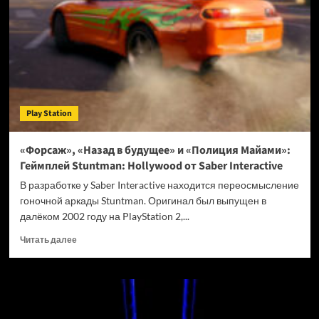
Blood
Rain
получит
откровенные
наряды
—
привлекательнее,
чем
Play Station
были
в
первой
«Форсаж», «Назад в будущее» и «Полиция Майами»:
Stellar
Геймплей Stuntman: Hollywood от Saber Interactive
Blade
В разработке у Saber Interactive находится переосмысление
гоночной аркады Stuntman. Оригинал был выпущен в
далёком 2002 году на PlayStation 2,...
Прочитать
Читать далее
больше
о
«Форсаж»,
«Назад
в
будущее»