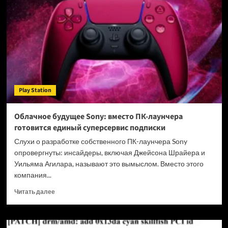
на
новый
уровень:
на
PS5
Pro
запустили
PSSR
2.0
Play Station
от
AMD
Облачное будущее Sony: вместо ПК-лаунчера
готовится единый суперсервис подписки
Слухи о разработке собственного ПК-лаунчера Sony
опровергнуты: инсайдеры, включая Джейсона Шрайера и
Уильяма Агилара, называют это вымыслом. Вместо этого
компания...
Прочитать
Читать далее
больше
о
Облачное