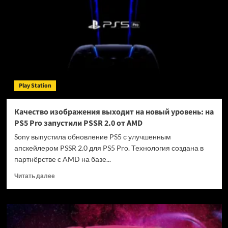
и
«Полиция
Майами»:
Геймплей
Stuntman:
Hollywood
от
Saber
Play Station
Interactive
Качество изображения выходит на новый уровень: на
PS5 Pro запустили PSSR 2.0 от AMD
Sony выпустила обновление PS5 с улучшенным
апскейлером PSSR 2.0 для PS5 Pro. Технология создана в
партнёрстве с AMD на базе...
Прочитать
Читать далее
больше
о
Качество
изображения
выходит