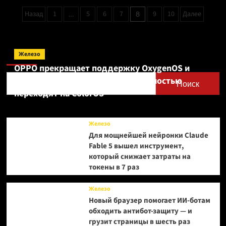
оцифрует
Пагинация
Назад
1
5
6
7
9
10
Далее
…
8
игроков:
записей
подробности
программы
The
Поиск
Playerbase
Железо
для
OPPO прекращает поддержку OxygenOS и
фанатов
Realme UI — OnePlus и realme полностью
PlayStation
Поиск
переходят на ColorOS
Железо
Для мощнейшей нейронки Claude
Fable 5 вышел инструмент,
который снижает затраты на
токены в 7 раз
Железо
Новый браузер помогает ИИ-ботам
обходить антибот-защиту — и
грузит страницы в шесть раз