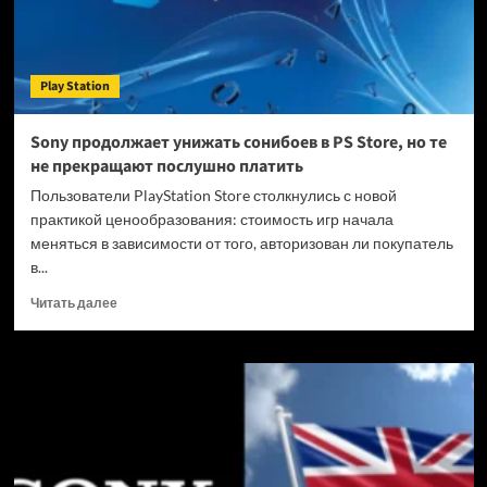
2
миллиарда
фунтов
Play Station
Sony продолжает унижать сонибоев в PS Store, но те
не прекращают послушно платить
Пользователи PlayStation Store столкнулись с новой
практикой ценообразования: стоимость игр начала
меняться в зависимости от того, авторизован ли покупатель
в...
Прочитать
Читать далее
больше
о
Sony
продолжает
унижать
сонибоев
в
PS
Store,