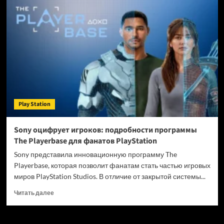
Jesus
Simulator:
PlayStation
Store
продолжают
чистить
от
треша
Play Station
Sony оцифрует игроков: подробности программы
The Playerbase для фанатов PlayStation
Sony представила инновационную программу The
Playerbase, которая позволит фанатам стать частью игровых
миров PlayStation Studios. В отличие от закрытой системы...
Прочитать
Читать далее
больше
о
Sony