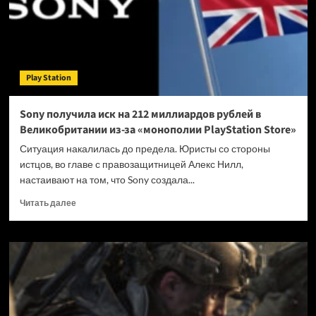
но
те
не
прекращают
послушно
Play Station
платить
Sony получила иск на 212 миллиардов рублей в
Великобритании из-за «монополии PlayStation Store»
Ситуация накалилась до предела. Юристы со стороны
истцов, во главе с правозащитницей Алекс Нилл,
настаивают на том, что Sony создала...
Прочитать
Читать далее
больше
о
Sony
получила
иск
на
212
миллиардов