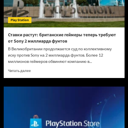
Play Station
Ставки растут: британские геймеры теперь требуют
от Sony 2 миллиарда фунтов
В Великобритании продолжается суд по коллективному
иску против Sony на 2 миллиарда фунтов. Более 12
миллионов геймеров обвиняют компанию в...
Прочитать
Читать далее
больше
о
Ставки
растут:
британские
геймеры
теперь
требуют
от
Sony