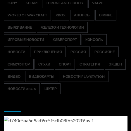
SONY
STEAM
THRONE AND LIBERTY
VALVE
WORLD OF WARCRAFT
XBOX
АНОНСЫ
В МИРЕ
ВЫЖИВАНИЕ
ЖЕЛЕЗО И ТЕХНОЛОГИИ
ИГРОВЫЕ НОВОСТИ
КИБЕРСПОРТ
КОНСОЛЬ
НОВОСТИ
ПРИКЛЮЧЕНИЯ
РОССИЯ
РОССИЯНЕ
СИМУЛЯТОР
СЛУХИ
СПОРТ
СТРАТЕГИЯ
ЭКШЕН
ВИДЕО
ВИДЕОКАРТЫ
НОВОСТИ PLAYSTATION
НОВОСТИ XBOX
ШУТЕР
Возможно, вы пропустили: