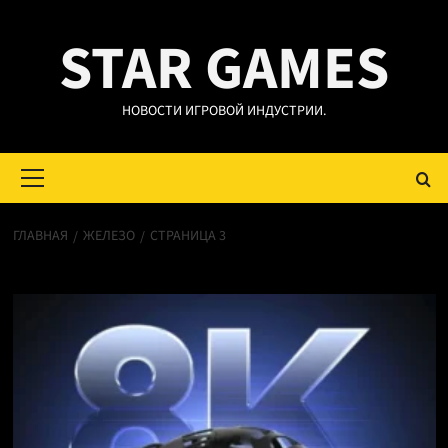
Перейти
STAR GAMES
к
содержимому
НОВОСТИ ИГРОВОЙ ИНДУСТРИИ.
Основное
меню
ГЛАВНАЯ
ЖЕЛЕЗО
СТРАНИЦА 3
Железо