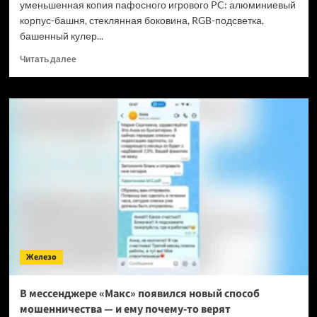
уменьшенная копия пафосного игрового PC: алюминиевый
корпус-башня, стеклянная боковина, RGB-подсветка,
башенный кулер...
Прочитать
Читать далее
больше
о
Игровую
ПК-
башню
уместили
на
ладони
—
а
сеть
тут
же
прозвала
Железо
её
«компьютером
для
В мессенджере «Макс» появился новый способ
муравьёв»
мошенничества — и ему почему-то верят