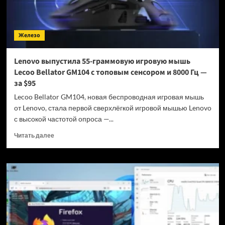
Железо
Lenovo выпустила 55-граммовую игровую мышь
Lecoo Bellator GM104 с топовым сенсором и 8000 Гц —
за $95
Lecoo Bellator GM104, новая беспроводная игровая мышь
от Lenovo, стала первой сверхлёгкой игровой мышью Lenovo
с высокой частотой опроса —...
Прочитать
Читать далее
больше
о
Lenovo
выпустила
55-
граммовую
игровую
мышь
Lecoo