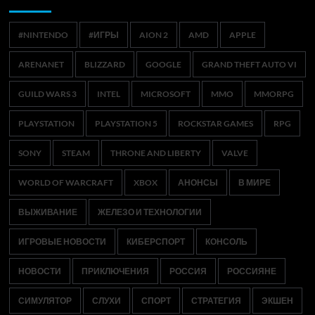
#NINTENDO
#ИГРЫ
AION 2
AMD
APPLE
ARENANET
BLIZZARD
GOOGLE
GRAND THEFT AUTO VI
GUILD WARS 3
INTEL
MICROSOFT
MMO
MMORPG
PLAYSTATION
PLAYSTATION 5
ROCKSTAR GAMES
RPG
SONY
STEAM
THRONE AND LIBERTY
VALVE
WORLD OF WARCRAFT
XBOX
АНОНСЫ
В МИРЕ
ВЫЖИВАНИЕ
ЖЕЛЕЗО И ТЕХНОЛОГИИ
ИГРОВЫЕ НОВОСТИ
КИБЕРСПОРТ
КОНСОЛЬ
НОВОСТИ
ПРИКЛЮЧЕНИЯ
РОССИЯ
РОССИЯНЕ
СИМУЛЯТОР
СЛУХИ
СПОРТ
СТРАТЕГИЯ
ЭКШЕН