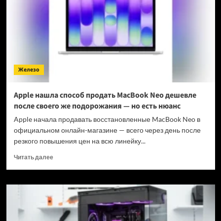
с
вами
голосом
ChatGPT:
OpenAI
выложила
необычный
Железо
проект
Plant
Talk
Apple нашла способ продать MacBook Neo дешевле
после своего же подорожания — но есть нюанс
Apple начала продавать восстановленные MacBook Neo в
официальном онлайн-магазине — всего через день после
резкого повышения цен на всю линейку...
Прочитать
Читать далее
больше
о
Apple
нашла
способ
продать