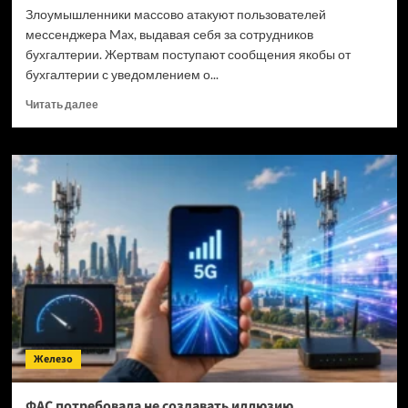
Злоумышленники массово атакуют пользователей
мессенджера Max, выдавая себя за сотрудников
бухгалтерии. Жертвам поступают сообщения якобы от
бухгалтерии с уведомлением о...
Прочитать
Читать далее
больше
о
В
мессенджере
«Макс»
появился
новый
способ
мошенничества
—
и
ему
почему-
то
Железо
верят
ФАС потребовала не создавать иллюзию