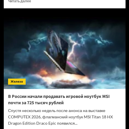
Прочитать
Читать далее
больше
о
Разработчики
BurgerAI
создали
грибной
бургер
с
экологическим
следом,
который
более
чем
в
Железо
15
раз
меньше,
В России начали продавать игровой ноутбук MSI
чем
почти за 725 тысяч рублей
у
Big
Спустя несколько недель после анонса на выставке
Mac
COMPUTEX 2026, флагманский ноутбук MSI Titan 18 HX
Dragon Edition Draco Epic появился...