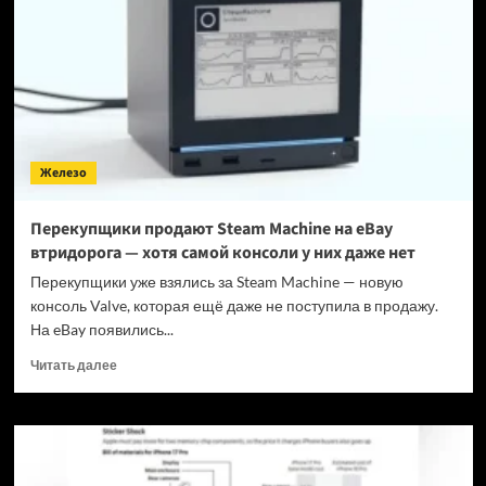
RTX
5080
INFINITY
и
INFINITY
WOOD
—
цены
Железо
не
объявлены
Перекупщики продают Steam Machine на eBay
втридорога — хотя самой консоли у них даже нет
Перекупщики уже взялись за Steam Machine — новую
консоль Valve, которая ещё даже не поступила в продажу.
На eBay появились...
Прочитать
Читать далее
больше
о
Перекупщики
продают
Steam
Machine