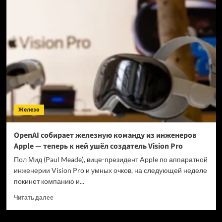
подняла
цены
на
технику
—
а
теперь
тайно
просит
у
властей
Железо
США
разрешения
закупать
OpenAI собирает железную команду из инженеров
чипы
Apple — теперь к ней ушёл создатель Vision Pro
в
Китае
Пол Мид (Paul Meade), вице-президент Apple по аппаратной
инженерии Vision Pro и умных очков, на следующей неделе
покинет компанию и...
Прочитать
Читать далее
больше
о