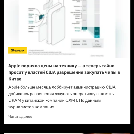
на
eBay
втридорога
—
хотя
самой
консоли
у
Железо
них
даже
нет
Apple подняла цены на технику — а теперь тайно
просит у властей США разрешения закупать чипы в
Китае
Apple больше месяца лоббирует администрацию США,
добиваясь разрешения закупать оперативную память
DRAM у китайской компании CXMT. По данным
журналистов, компания...
Прочитать
Читать далее
больше
о
Apple