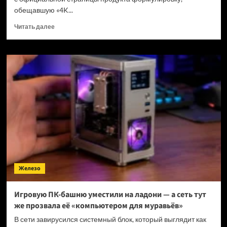
обещавшую «4K...
Прочитать
Читать далее
больше
о
Valve
отказалась
от
обещания
4K
и
60
FPS
для
Steam
Machine
после
Железо
первых
тестов
Игровую ПК-башню уместили на ладони — а сеть тут
же прозвала её «компьютером для муравьёв»
В сети завирусился системный блок, который выглядит как