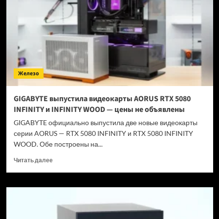
MacBook
Neo
дешевле
после
своего
же
подорожания
—
Железо
но
есть
нюанс
GIGABYTE выпустила видеокарты AORUS RTX 5080
INFINITY и INFINITY WOOD — цены не объявлены
GIGABYTE официально выпустила две новые видеокарты
серии AORUS — RTX 5080 INFINITY и RTX 5080 INFINITY
WOOD. Обе построены на...
Прочитать
Читать далее
больше
о
GIGABYTE
выпустила
видеокарты
AORUS