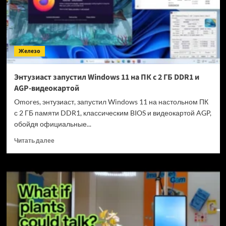
Bellator
GM104
с
топовым
сенсором
Железо
и
8000
Гц
Энтузиаст запустил Windows 11 на ПК с 2 ГБ DDR1 и
—
AGP-видеокартой
за
$95
Omores, энтузиаст, запустил Windows 11 на настольном ПК
с 2 ГБ памяти DDR1, классическим BIOS и видеокартой AGP,
обойдя официальные...
Прочитать
Читать далее
больше
о
Энтузиаст
запустил
Windows
11
на
ПК
с