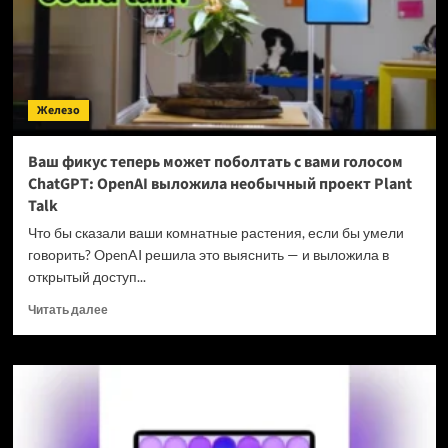
2
ГБ
DDR1
и
AGP-
Железо
видеокартой
Ваш фикус теперь может поболтать с вами голосом
ChatGPT: OpenAI выложила необычный проект Plant
Talk
Что бы сказали ваши комнатные растения, если бы умели
говорить? OpenAI решила это выяснить — и выложила в
открытый доступ...
Прочитать
Читать далее
больше
о
Ваш
фикус
теперь
может
поболтать