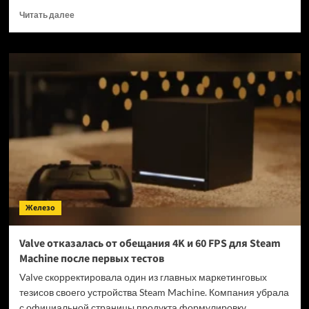
Прочитать
Читать далее
больше
о
В
России
смогут
блокировать
смартфоны
по
IMEI
—
подписан
новый
закон
Железо
Valve отказалась от обещания 4K и 60 FPS для Steam
Machine после первых тестов
Valve скорректировала один из главных маркетинговых
тезисов своего устройства Steam Machine. Компания убрала
с официальной страницы продукта формулировку,