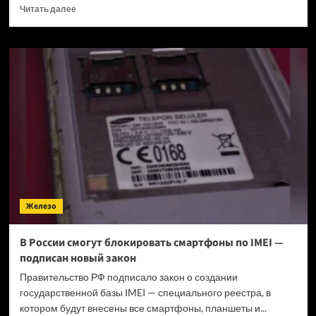
Прочитать
Читать далее
больше
о
В
России
начали
продавать
игровой
ноутбук
MSI
почти
за
725
тысяч
рублей
Железо
В России смогут блокировать смартфоны по IMEI —
подписан новый закон
Правительство РФ подписало закон о создании
государственной базы IMEI — специального реестра, в
котором будут внесены все смартфоны, планшеты и...