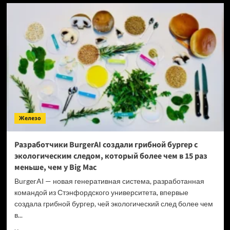
OpenAI
собирает
железную
команду
из
инженеров
Apple
—
теперь
к
ней
ушёл
Железо
создатель
Vision
Pro
Разработчики BurgerAI создали грибной бургер с
экологическим следом, который более чем в 15 раз
меньше, чем у Big Mac
BurgerAI — новая генеративная система, разработанная
командой из Стэнфордского университета, впервые
создала грибной бургер, чей экологический след более чем
в...