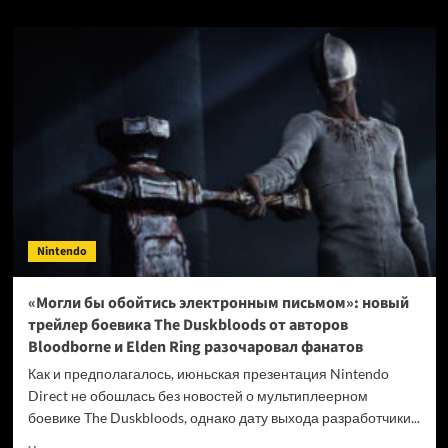
Nintendo
«Могли бы обойтись электронным письмом»: новый
трейлер боевика The Duskbloods от авторов
Bloodborne и Elden Ring разочаровал фанатов
Как и предполагалось, июньская презентация Nintendo
Direct не обошлась без новостей о мультиплеерном
боевике The Duskbloods, однако дату выхода разработчики...
Прочитать