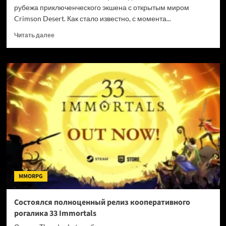
рубежа приключенческого экшена с открытым миром
Crimson Desert. Как стало известно, с момента...
Прочитать
Читать далее
больше
о
Продано
6
миллионов
копий
Crimson
Desert
MMORPG
Состоялся полноценный релиз кооперативного
рогалика 33 Immortals