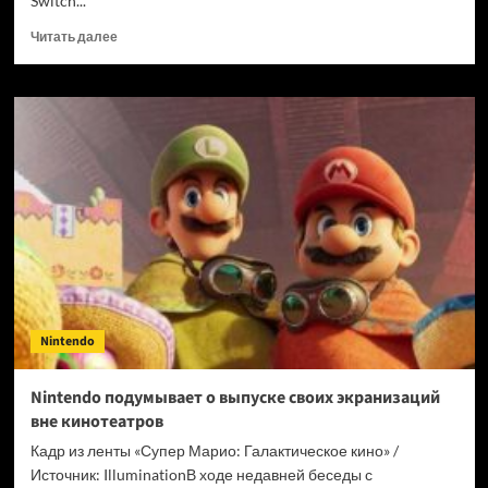
Switch...
Прочитать
Читать далее
больше
о
Nintendo
пока
что
не планирует
повышать
стоимость
Switch
2,
несмотря
на дефицит
ОЗУ
Nintendo
Nintendo подумывает о выпуске своих экранизаций
вне кинотеатров
Кадр из ленты «Супер Марио: Галактическое кино» /
Источник: IlluminationВ ходе недавней беседы с