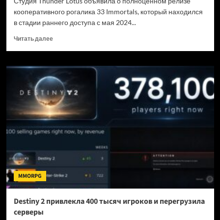
Студия Thunder Lotus объявила о полноценном релизе
кооперативного рогалика 33 Immortals, который находился
в стадии раннего доступа с мая 2024...
Прочитать
Читать далее
больше
о
Состоялся
полноценный
релиз
кооперативного
рогалика
33
Immortals
MMORPG
Destiny 2 привлекла 400 тысяч игроков и перегрузила
серверы