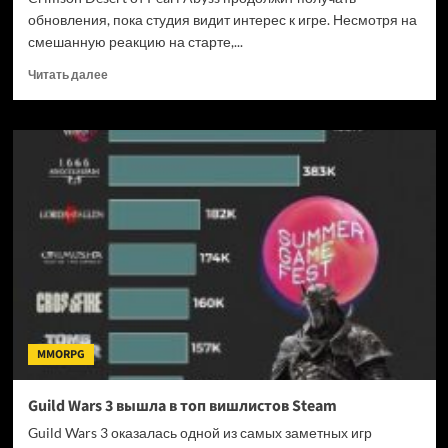
обновления, пока студия видит интерес к игре. Несмотря на
смешанную реакцию на старте,...
Прочитать
Читать далее
больше
о
Pearl
Abyss
продолжит
обновлять
Crimson
Desert
MMORPG
Guild Wars 3 вышла в топ вишлистов Steam
Guild Wars 3 оказалась одной из самых заметных игр