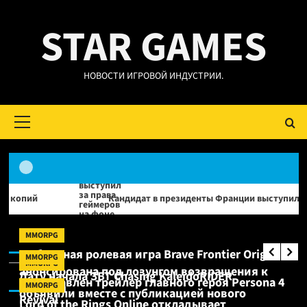
Перейти
STAR GAMES
к
содержимому
НОВОСТИ ИГРОВОЙ ИНДУСТРИИ.
Основное
меню
Кандидат в президенты Франции выступил за права геймеров
Новости
Продажи Cyberpunk 2077 превысили
Новости:
MMORPG
40 миллионов копий
Мобильная ролевая игра Brave Frontier Origin
MMORPG
MMORPG
анонсирована под лозунгом возвращения к
MMO RPG:
Дату начала ЗБТ Chasing KaleidoRIDER
Представлен трейлер главного героя Persona 4
MMORPG
истокам
объявили вместе с публикацией нового
Revival
Lord of the Rings Online откладывает