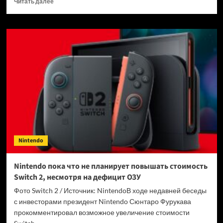
Читать далее
больше
о
«Могли
бы
обойтись
электронным
письмом»:
новый
трейлер
боевика
The
Duskbloods
от
авторов
Nintendo
Bloodborne
и
Elden
Nintendo пока что не планирует повышать стоимость
Ring
Switch 2, несмотря на дефицит ОЗУ
разочаровал
фанатов
Фото Switch 2 / Источник: NintendoВ ходе недавней беседы
с инвесторами президент Nintendo Сюнтаро Фурукава
прокомментировал возможное увеличение стоимости