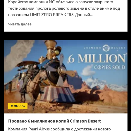
Корейская компания NC объявила о запуске закрытого
тестирования пролога ролевого экшена в стиле аниме под
названием LIMIT ZERO BREAKERS. Данный...
Прочитать
Читать далее
больше
о
NC
запустила
тестирование
пролога
аниме-
экшена
LIMIT
ZERO
BREAKERS
MMORPG
Продано 6 миллионов копий Crimson Desert
Компания Pearl Abyss сообщила о достижении нового