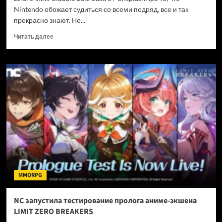
Nintendo обожает судиться со всеми подряд, все и так
прекрасно знают. Но...
Прочитать
Читать далее
больше
о
Дональд,
берегись:
Nintendo
подала
в суд
на правительство
США
из-
за
тарифов
Трампа
MMORPG
NC запустила тестирование пролога аниме-экшена
LIMIT ZERO BREAKERS