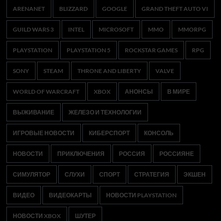
ARENANET
BLIZZARD
GOOGLE
GRAND THEFT AUTO VI
GUILD WARS 3
INTEL
MICROSOFT
MMO
MMORPG
PLAYSTATION
PLAYSTATION 5
ROCKSTAR GAMES
RPG
SONY
STEAM
THRONE AND LIBERTY
VALVE
WORLD OF WARCRAFT
XBOX
АНОНСЫ
В МИРЕ
ВЫЖИВАНИЕ
ЖЕЛЕЗО И ТЕХНОЛОГИИ
ИГРОВЫЕ НОВОСТИ
КИБЕРСПОРТ
КОНСОЛЬ
НОВОСТИ
ПРИКЛЮЧЕНИЯ
РОССИЯ
РОССИЯНЕ
СИМУЛЯТОР
СЛУХИ
СПОРТ
СТРАТЕГИЯ
ЭКШЕН
ВИДЕО
ВИДЕОКАРТЫ
НОВОСТИ PLAYSTATION
НОВОСТИ XBOX
ШУТЕР