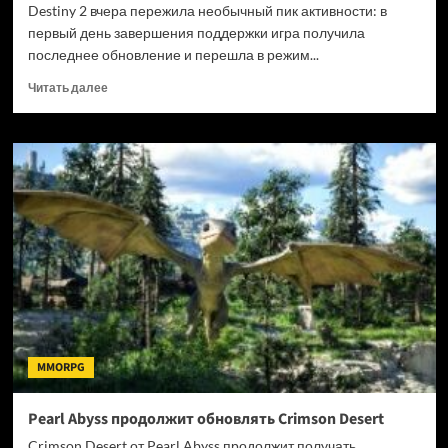
Destiny 2 вчера пережила необычный пик активности: в
первый день завершения поддержки игра получила
последнее обновление и перешла в режим...
Прочитать
Читать далее
больше
о
Destiny
2
привлекла
400
тысяч
игроков
и
перегрузила
серверы
MMORPG
Pearl Abyss продолжит обновлять Crimson Desert
Crimson Desert от Pearl Abyss продолжит получать