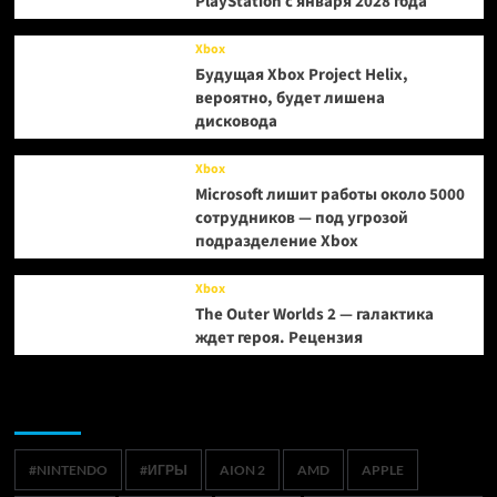
PlayStation с января 2028 года
Xbox
Будущая Xbox Project Helix,
вероятно, будет лишена
дисковода
Xbox
Microsoft лишит работы около 5000
сотрудников — под угрозой
подразделение Xbox
Xbox
The Outer Worlds 2 — галактика
ждет героя. Рецензия
Метки
#NINTENDO
#ИГРЫ
AION 2
AMD
APPLE