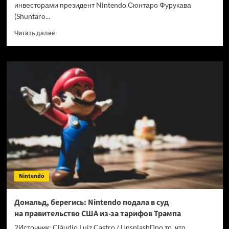
инвесторами президент Nintendo Сюнтаро Фурукава
(Shuntaro...
Прочитать
Читать далее
больше
о
Nintendo
подумывает
о выпуске
своих
экранизаций
вне
кинотеатров
Nintendo
Дональд, берегись: Nintendo подала в суд
на правительство США из-за тарифов Трампа
2Источник: Cláudio Luiz Castro / UnsplashПро то, что