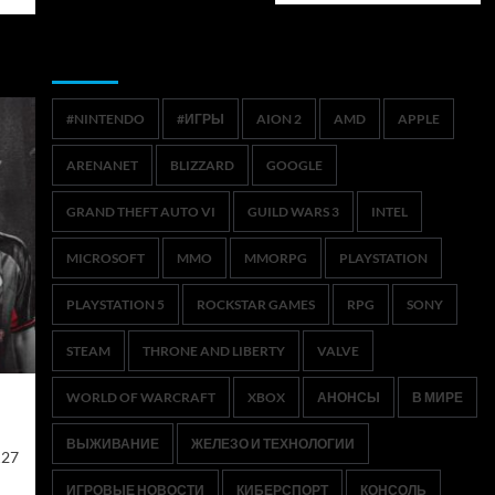
Метки
#NINTENDO
#ИГРЫ
AION 2
AMD
APPLE
ARENANET
BLIZZARD
GOOGLE
GRAND THEFT AUTO VI
GUILD WARS 3
INTEL
MICROSOFT
MMO
MMORPG
PLAYSTATION
PLAYSTATION 5
ROCKSTAR GAMES
RPG
SONY
STEAM
THRONE AND LIBERTY
VALVE
WORLD OF WARCRAFT
XBOX
АНОНСЫ
В МИРЕ
ВЫЖИВАНИЕ
ЖЕЛЕЗО И ТЕХНОЛОГИИ
K27
ИГРОВЫЕ НОВОСТИ
КИБЕРСПОРТ
КОНСОЛЬ