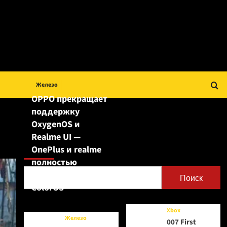
Железо
OPPO прекращает
поддержку
OxygenOS и
Realme UI —
Поиск
OnePlus и realme
полностью
переходят на
Поиск
ColorOS
Xbox
Железо
007 First