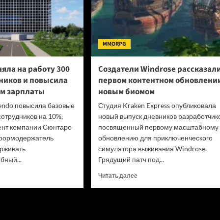
MMORPG
яла на работу 300
Создатели Windrose рассказали
ников и повысила
первом контентном обновлении
м зарплаты
новым биомом
tendo повысила базовые
Студия Kraken Express опубликовала
сотрудников на 10%,
новый выпуск дневников разработчико
ент компании Сюнтаро
посвященный первому масштабному
формодержатель
обновлению для приключенческого
ерживать
симулятора выживания Windrose.
бный...
Грядущий патч под...
итать
Прочитать
Читать далее
ше
больше
о
endo
Создатели
яла
Windrose