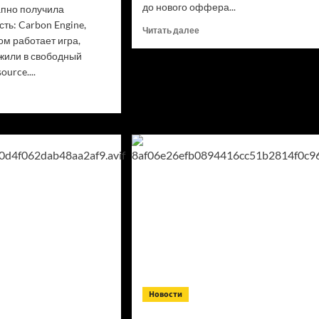
до нового оффера...
апно получила
ть: Carbon Engine,
Прочитать
Читать далее
ом работает игра,
больше
жили в свободный
о
Fame
ource....
покинул
итать
K27
ше
аботчики
e
латно
ыли
ок
on
e
ающих
Новости