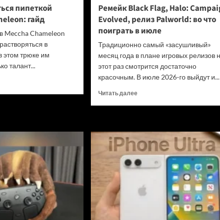
ться пипеткой
Ремейк Black Flag, Halo: Campai
eleon: гайд
Evolved, релиз Palworld: во что
поиграть в июле
в Meccha Chameleon
 растворяться в
Традиционно самый «засушливый»
в этом трюке им
месяц года в плане игровых релизов 
ко талант...
этот раз смотрится достаточно
красочным. В июле 2026-го выйдут и...
итать
ше
Прочитать
Читать далее
больше
о
зоваться
Ремейк
ткой
Black
ccha
Flag,
eleon:
Halo:
Campaign
Evolved,
релиз
Palworld:
во что
поиграть
в июле