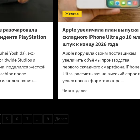
Железо
e разочаровала
Apple увеличила план выпуска
идента PlayStation
складного iPhone Ultra до 10 мл
штук к концу 2026 года
hei Yoshida), экс-
Apple поручила своим поставщикам
rldwide Studios и
увеличить объёмы производства
ии, поделился жёсткой
первого складного смартфона iPhone
achine после
Ultra, рассчитывая на высокий спрос 
 использования....
успех нового форм-фактора....
итать
Прочитать
Читать далее
ше
больше
о
m
Apple
ine
увеличила
5
6
7
9
Далее
…
чаровала
план
его
выпуска
идента
складного
tation
iPhone