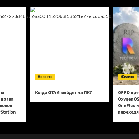
os
Ultra
до
10
млн
штук
к
концу
2026
года
Новости
Железо
ты
Когда GTA 6 выйдет на ПК?
OPPO пре
 права
OxygenOS
сковой
OnePlus 
yStation
переходят