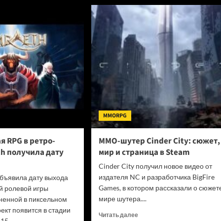
рассказали
ту
о
первом
х
контентном
удников
обновлении
с
сила
новым
аботчикам
биомом
латы
MMORPG
я RPG в ретро-
MMO-шутер Cinder City: сюжет,
th получила дату
мир и страница в Steam
Cinder City получил новое видео от
издателя NC и разработчика BigFire
бъявила дату выхода
Games, в котором рассказали о сюжет
й ролевой игры
мире шутера....
ненной в пиксельном
ект появится в стадии
Прочитать
Читать далее
5...