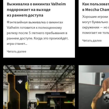
Выживалка о викингах Valheim
Как пользова
подорожает на выходе
в Meccha Cham
из раннего доступа
Хорошие игроки 
могут буквально
Фэнтезийная выживалка о викингах
окружении — но 
Valheim готовится к полноценному
помогает не толь
релизу после 5-летнего пребывания в
раннем доступе. Когда это произойдёт,
Проч
Читать далее
игра станет...
боль
о
Прочитать
Читать далее
Как
больше
поль
о
пипе
Выживалка
в Me
о викингах
Cham
Valheim
гайд
подорожает
на выходе
из раннего
доступа