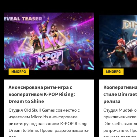
на
Sony
рабо
пошли
300
вверх
новы
после
сотр
новости
и
о
повы
смерти
разр
дисковых
зарп
версий
игр
для
консолей
MMORPG
MMORPG
PlayStation
—
инвесторы
Анонсирована ритм-игра с
Кооперативна
отреагировали
кооперативом K-POP Rising:
стиле Dimrae
позитивно
Dream to Shine
релиза
Студия Old Skull Games совместно с
Студия Mudtek о
издателем Microids анонсировала
приключенческо
ритм-игру под названием K-POP Rising:
Dimraeth, выпол
Dream to Shine. Проект разрабатывается
ретро-стиле. Про
для...
раннего доступа 1