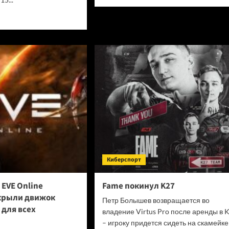
больше
о
итать
MMO-
ше
шутер
Cinder
еративная
City:
сюжет,
мир
о-
и
е
страница
aeth
в
чила
Steam
за
Киберспорт
EVE Online
Fame покинул K27
крыли движок
Петр Болышев возвращается во
 для всех
владение Virtus Pro после аренды в 
– игроку придется сидеть на скамейке