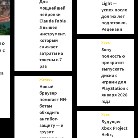
Для
Light —
мощнейшей
успех после
нейронки
долгих лет
Claude Fable
подготовки.
5 вышел
Рецензия
инструмент,
который
 о
Xbox
снижает
Sony
 с
затраты на
полностью
токены в 7
прекратит
раз
выпускать
в,
диски с
Железо
играми для
Новый
PlayStation с
браузер
января 2028
помогает ИИ-
года
ботам
обходить
Xbox
антибот-
Будущая
защиту — и
Xbox Project
грузит
Helix,