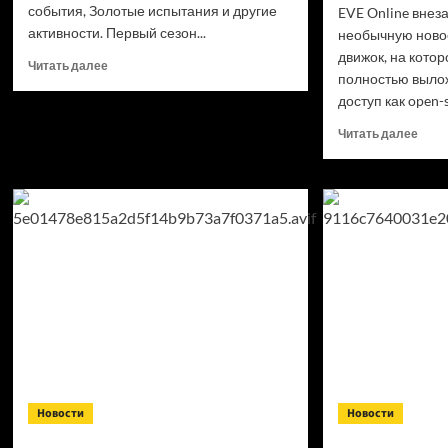
события, Золотые испытания и другие
EVE Online внез
активности. Первый сезон...
необычную новос
движок, на котор
Прочитать
Читать далее
полностью выло
больше
доступ как open-s
о
Каникулы
Проч
Читать далее
Шеогората
боль
и
о
первый
Разр
сезон
EVE
TESO
Onlin
в
бесп
июле
откр
движ
Carb
Engin
для
всех
жел
Новости
Новости