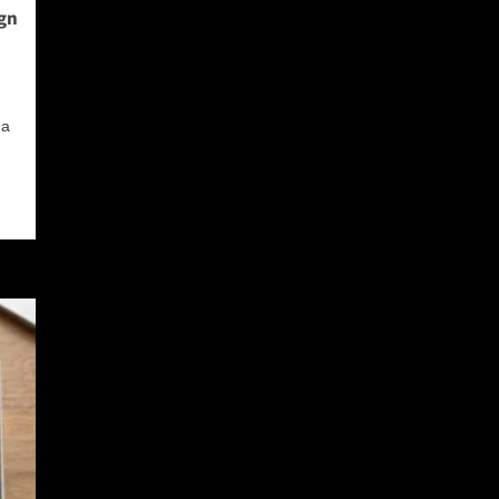
gn
на