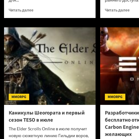
Прочитать
Проч
Читать далее
Читать далее
больше
боль
о
о
Анонсирована
Кооп
ритм-
RPG
игра
в
с
ретр
кооперативом
стил
K-
Dimr
POP
полу
Rising:
дату
Dream
рели
to
Shine
MMORPG
MMORPG
Каникулы Шеогората и первый
Разработчики 
сезон TESO в июле
бесплатно от
Carbon Engine
The Elder Scrolls Online в июле получит
желающих
новую сюжетную линию Гильдии воров,