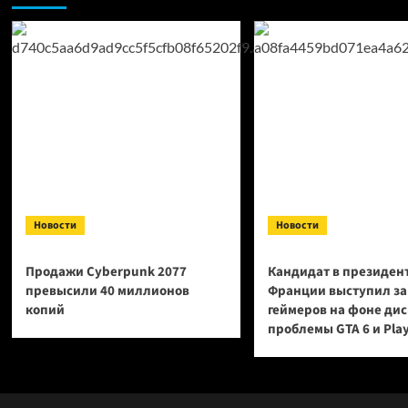
напрямую
Studi
от
ядерного
реактора
Новости
Новости
Продажи Cyberpunk 2077
Кандидат в президен
превысили 40 миллионов
Франции выступил за
копий
геймеров на фоне ди
проблемы GTA 6 и Pla