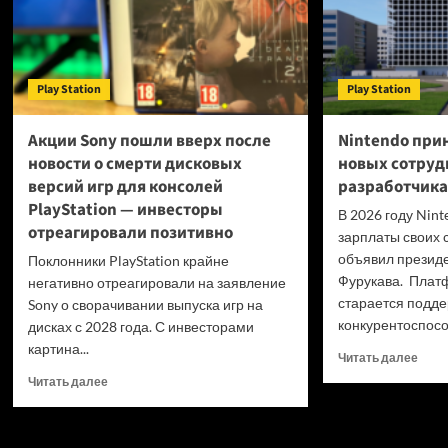
Play Station
Play Station
Акции Sony пошли вверх после
Nintendo прин
новости о смерти дисковых
новых сотруд
версий игр для консолей
разработчика
PlayStation — инвесторы
В 2026 году Nin
отреагировали позитивно
зарплаты своих 
объявил презид
Поклонники PlayStation крайне
Фурукава. Плат
негативно отреагировали на заявление
старается подд
Sony о сворачивании выпуска игр на
конкурентоспосо
дисках с 2028 года. С инвесторами
картина...
Проч
Читать далее
боль
Прочитать
Читать далее
о
больше
Nint
о
прин
Акции