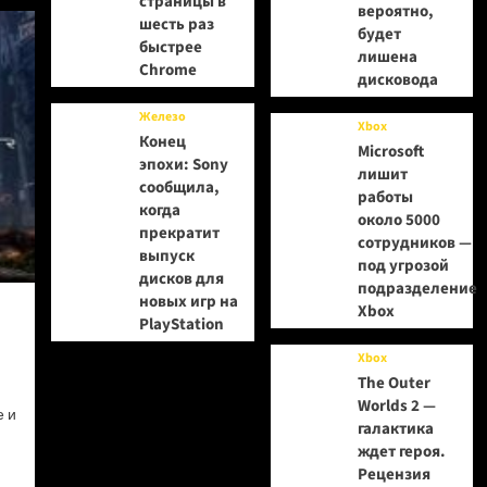
страницы в
вероятно,
шесть раз
будет
быстрее
лишена
Chrome
дисковода
Железо
Xbox
Конец
Microsoft
эпохи: Sony
лишит
сообщила,
работы
когда
около 5000
прекратит
сотрудников —
выпуск
под угрозой
дисков для
подразделение
новых игр на
Xbox
PlayStation
Xbox
The Outer
Worlds 2 —
е и
галактика
ждет героя.
Рецензия