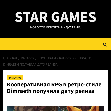
Перейти
STAR GAMES
к
содержимому
НОВОСТИ ИГРОВОЙ ИНДУСТРИИ.
Основное
меню
ГЛАВНАЯ
MMORPG
КООПЕРАТИВНАЯ RPG В РЕТРО-СТИЛЕ
DIMRAETH ПОЛУЧИЛА ДАТУ РЕЛИЗА
MMORPG
Кооперативная RPG в ретро-стиле
Dimraeth получила дату релиза