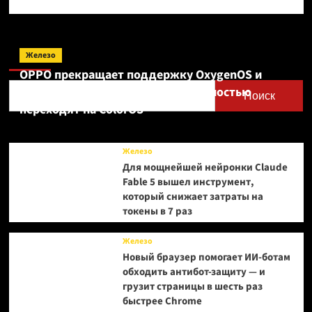
Поиск
Железо
OPPO прекращает поддержку OxygenOS и
Realme UI — OnePlus и realme полностью
Поиск
переходят на ColorOS
Железо
Для мощнейшей нейронки Claude
Fable 5 вышел инструмент,
который снижает затраты на
токены в 7 раз
Железо
Новый браузер помогает ИИ-ботам
обходить антибот-защиту — и
грузит страницы в шесть раз
быстрее Chrome