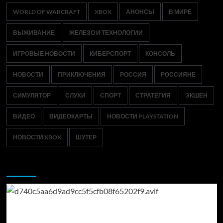
WORLD OF WARCRAFT
XBOX
АНОНСЫ
В МИРЕ
ВЫЖИВАНИЕ
ЖЕЛЕЗО И ТЕХНОЛОГИИ
ИГРОВЫЕ НОВОСТИ
КИБЕРСПОРТ
КОНСОЛЬ
НОВОСТИ
ПРИКЛЮЧЕНИЯ
РОССИЯ
РОССИЯНЕ
СИМУЛЯТОР
СЛУХИ
СПОРТ
СТРАТЕГИЯ
ЭКШЕН
ВИДЕО
ВИДЕОКАРТЫ
НОВОСТИ PLAYSTATION
НОВОСТИ XBOX
ШУТЕР
Возможно, вы пропустили: