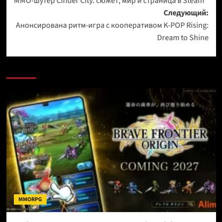
MMO-шутер Cinder City: сюжет, мир и страница в Steam
записи
Следующий:
Анонсирована ритм-игра с кооперативом K-POP Rising:
Dream to Shine
MMORPG