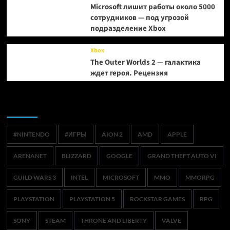
Microsoft лишит работы около 5000
сотрудников — под угрозой
подразделение Xbox
Xbox
The Outer Worlds 2 — галактика
ждет героя. Рецензия
Метки
#NINTENDO
#ИГРЫ
AION 2
AMD
APPLE
ARENANET
BLIZZARD
GOOGLE
GRAND THEFT AUTO VI
GUILD WARS 3
INTEL
MICROSOFT
MMO
MMORPG
PLAYSTATION
PLAYSTATION 5
ROCKSTAR GAMES
RPG
SONY
STEAM
THRONE AND LIBERTY
VALVE